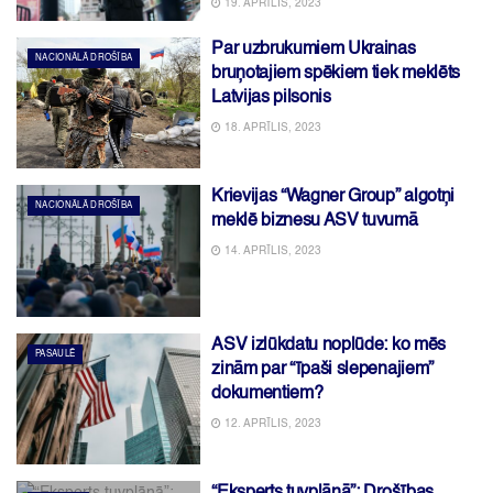
19. APRĪLIS, 2023
Par uzbrukumiem Ukrainas
NACIONĀLĀ DROŠĪBA
bruņotajiem spēkiem tiek meklēts
Latvijas pilsonis
18. APRĪLIS, 2023
Krievijas “Wagner Group” algotņi
NACIONĀLĀ DROŠĪBA
meklē biznesu ASV tuvumā
14. APRĪLIS, 2023
ASV izlūkdatu noplūde: ko mēs
PASAULĒ
zinām par “īpaši slepenajiem”
dokumentiem?
12. APRĪLIS, 2023