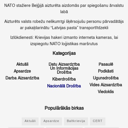
NATO stažiere Beļģijā aizturēta aizdomās par spiegošanu ārvalstu
labā
Aizturēts valsts robežu nelikumīgi šķērsojušu personu pārvadātājs
ar pakaļdarinātu “Latvijas pasta” transportlīdzekli
Izlūkdienesti: Krievijas hakeri izmanto interneta kameras, lai
izspiegotu NATO loģistikas maršrutus
Kategorijas
Aktuāli
Datu Aizsardzība
Pasaulē
Un Informācijas
Apsardze
Podkāsti
Drošība
Darba Aizsardzība
Ugunsdrošība
Kiberdrošība
Vides Aizsardzība
Nacionālā Drošība
Viedoklis
Populārākās birkas
Aktuāli
Apsardze
Baltkrievija
CERT