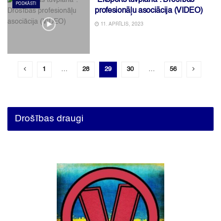
“Eksperts tuvplānā”: Drošības
PODKĀSTI
profesionāļu asociācija (VIDEO)
11. APRĪLIS, 2023
1
…
28
29
30
…
56
Drošības draugi