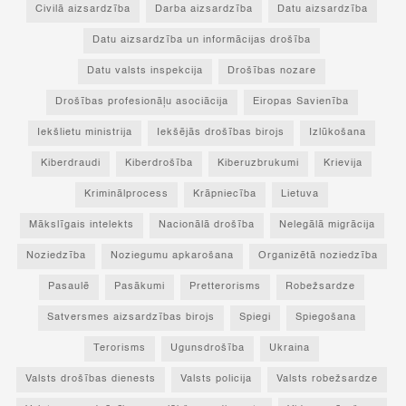
Civilā aizsardzība
Darba aizsardzība
Datu aizsardzība
Datu aizsardzība un informācijas drošība
Datu valsts inspekcija
Drošības nozare
Drošības profesionāļu asociācija
Eiropas Savienība
Iekšlietu ministrija
Iekšējās drošības birojs
Izlūkošana
Kiberdraudi
Kiberdrošība
Kiberuzbrukumi
Krievija
Kriminālprocess
Krāpniecība
Lietuva
Mākslīgais intelekts
Nacionālā drošība
Nelegālā migrācija
Noziedzība
Noziegumu apkarošana
Organizētā noziedzība
Pasaulē
Pasākumi
Pretterorisms
Robežsardze
Satversmes aizsardzības birojs
Spiegi
Spiegošana
Terorisms
Ugunsdrošība
Ukraina
Valsts drošības dienests
Valsts policija
Valsts robežsardze