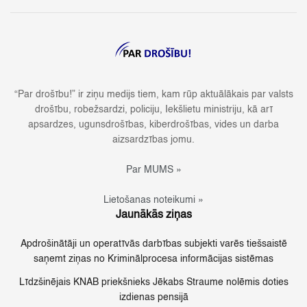
“Par drošību!” ir ziņu medijs tiem, kam rūp aktuālākais par valsts
drošību, robežsardzi, policiju, Iekšlietu ministriju, kā arī
apsardzes, ugunsdrošības, kiberdrošības, vides un darba
aizsardzības jomu.
Par MUMS »
Lietošanas noteikumi »
Jaunākās ziņas
Apdrošinātāji un operatīvās darbības subjekti varēs tiešsaistē
saņemt ziņas no Kriminālprocesa informācijas sistēmas
Līdzšinējais KNAB priekšnieks Jēkabs Straume nolēmis doties
izdienas pensijā