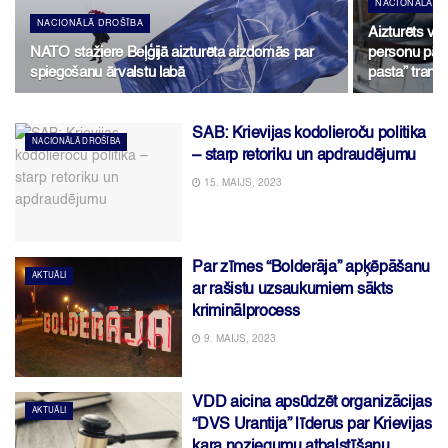
NACIONĀLĀ D
NACIONĀLĀ DROŠĪBA
Aizturēts va
NATO stažiere Beļģijā aizturēta aizdomās par
personu pārv
spiegošanu ārvalstu labā
pasta” transp
SAB: Krievijas kodolieroču politika
NACIONĀLĀ DROŠĪBA
– starp retoriku un apdraudējumu
15. MAIJS, 2023
Par zīmes “Bolderāja” apķēpāšanu
AKTUĀLI
ar rašistu uzsaukumiem sākts
kriminālprocess
9. MAIJS, 2023
VDD aicina apsūdzēt organizācijas
AKTUĀLI
“DVS Urantija” līderus par Krievijas
kara noziegumu atbalstīšanu