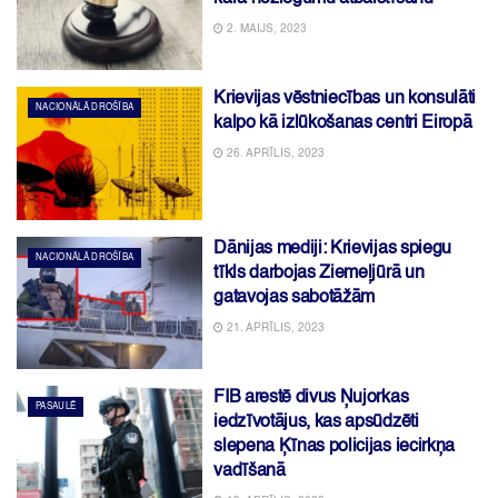
2. MAIJS, 2023
Krievijas vēstniecības un konsulāti
NACIONĀLĀ DROŠĪBA
kalpo kā izlūkošanas centri Eiropā
26. APRĪLIS, 2023
Dānijas mediji: Krievijas spiegu
NACIONĀLĀ DROŠĪBA
tīkls darbojas Ziemeļjūrā un
gatavojas sabotāžām
21. APRĪLIS, 2023
FIB arestē divus Ņujorkas
PASAULĒ
iedzīvotājus, kas apsūdzēti
slepena Ķīnas policijas iecirkņa
vadīšanā