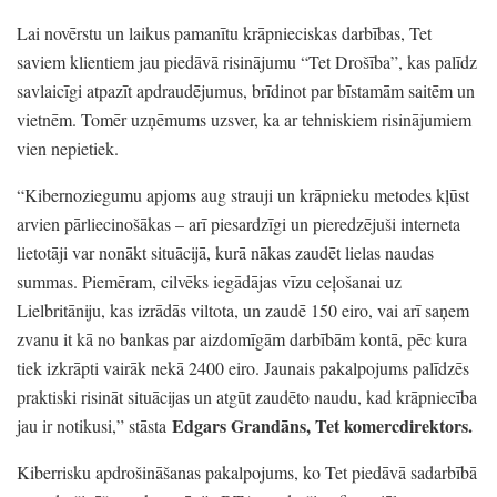
Lai novērstu un laikus pamanītu krāpnieciskas darbības,
Tet
saviem klientiem jau piedāvā risinājumu
“Tet Drošība”
, kas palīdz
savlaicīgi atpazīt apdraudējumus,
brīdinot par bīstamām saitēm un
vietnēm.
Tomēr uzņēmums uzsver,
ka ar tehniskiem risinājumiem
vien nepietiek.
“Kibernoziegumu apjoms aug strauji un krāpnieku metodes kļūst
arvien pārliecinošākas
– arī piesardzīgi un pieredzējuši interneta
lietotāji var nonākt situācijā,
kurā nākas zaudēt lielas naudas
summas.
Piemēram,
cilvēks iegādājas vīzu ceļošanai uz
Lielbritāniju,
kas izrādās viltota,
un zaudē 150 eiro,
vai arī saņem
zvanu it kā no bankas par aizdomīgām darbībām kontā,
pēc kura
tiek izkrāpti vairāk nekā 2400 eiro.
Jaunais pakalpojums palīdzēs
praktiski risināt situācijas un atgūt zaudēto naudu,
kad krāpniecība
Edgars Grandāns,
Tet komercdirektors.
jau ir notikusi,
”
stāsta
Kiberrisku apdrošināšanas pakalpojums,
ko Tet piedāvā sadarbībā