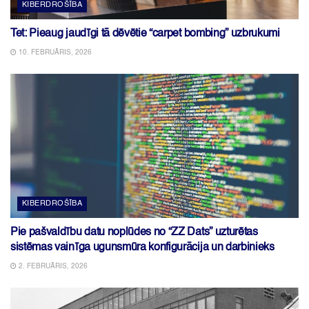
KIBERDROŠĪBA
Tet: Pieaug jaudīgi tā dēvētie “carpet bombing” uzbrukumi
10. FEBRUĀRIS, 2026
KIBERDROŠĪBA
Pie pašvaldību datu noplūdes no “ZZ Dats” uzturētas
sistēmas vainīga ugunsmūra konfigurācija un darbinieks
2. FEBRUĀRIS, 2026