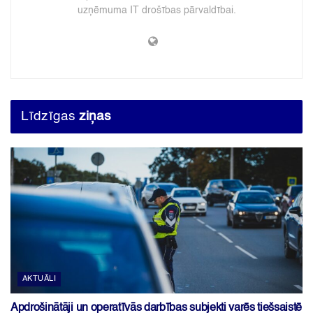
uzņēmuma IT drošības pārvaldībai.
Līdzīgas
ziņas
AKTUĀLI
Apdrošinātāji un operatīvās darbības subjekti varēs tiešsaistē