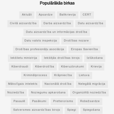
Populārākās birkas
Aktuāli
Apsardze
Baltkrievija
CERT
Civilā aizsardzība
Darba aizsardzība
Datu aizsardzība
Datu aizsardzība un informācijas drošība
Datu valsts inspekcija
Drošības nozare
Drošības profesionāļu asociācija
Eiropas Savienība
Iekšlietu ministrija
Iekšējās drošības birojs
Izlūkošana
Kiberdraudi
Kiberdrošība
Kiberuzbrukumi
Krievija
Kriminālprocess
Krāpniecība
Lietuva
Mākslīgais intelekts
Nacionālā drošība
Nelegālā migrācija
Noziedzība
Noziegumu apkarošana
Organizētā noziedzība
Pasaulē
Pasākumi
Pretterorisms
Robežsardze
Satversmes aizsardzības birojs
Spiegi
Spiegošana