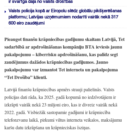
ir svarīga daļa no valsts drošības
Valsts policija kopā ar Eiropolu slēdz globālu pikšķerēšanas
platformu; Latvijas uzņēmumiem nodarīti vairāk nekā 317
600 eiro zaudējumi
Pieaugot finanšu krāpniecības gadījumu skaitam Latvijā,
Tet
sadarbībā ar apdrošināšanas kompāniju BTA ieviesis jaunu
pakalpojumu
– kiberrisku apdrošināšanu,
kas palīdz segt
zaudējumus dažādos krāpniecības gadījumos.
Jauno
pakalpojumu var izmantot Tet interneta un pakalpojuma
“Tet Drošība”
klienti.
Latvijā finanšu krāpniecības apmērs strauji palielinās.
Valsts
policijas dati rāda,
ka 2025.
gadā kopumā no iedzīvotājiem ir
izkrāpti vairāk nekā 23 miljoni eiro,
kas ir divreiz vairāk nekā
2022.
gadā.
Visbiežāk sastopamie gadījumi ir krāpniecība
telefonzvanu laikā,
pirkumi viltus interneta veikalos,
maksājumu
karšu datu izkrāpšana un krāpnieciskas īsziņas.