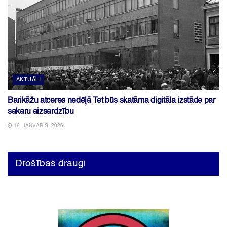
AKTUĀLI
Barikāžu atceres nedēļā Tet būs skatāma digitāla izstāde par
sakaru aizsardzību
16. JANVĀRIS, 2026
Drošības draugi