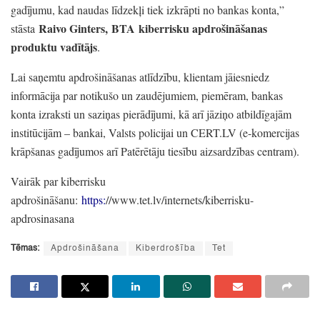
gadījumu,
kad naudas līdzekļi tiek izkrāpti no bankas konta,
”
Raivo Ginters,
BTA
kiberrisku apdrošināšanas
stāsta
produktu vadītājs
.
Lai saņemtu apdrošināšanas atlīdzību,
klientam jāiesniedz
informācija par notikušo un zaudējumiem,
piemēram,
bankas
konta izraksti un saziņas pierādījumi,
kā arī jāziņo atbildīgajām
institūcijām
– bankai,
Valsts policijai un CERT.LV
(e-komercijas
krāpšanas gadījumos arī Patērētāju tiesību aizsardzības centram)
.
Vairāk par kiberrisku
apdrošināšanu:
https:
//www.tet.lv/internets/kiberrisku-
apdrosinasana
Tēmas:
Apdrošināšana
Kiberdrošība
Tet