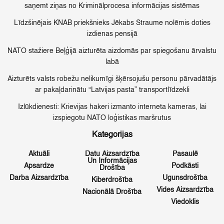
saņemt ziņas no Kriminālprocesa informācijas sistēmas
Līdzšinējais KNAB priekšnieks Jēkabs Straume nolēmis doties
izdienas pensijā
NATO stažiere Beļģijā aizturēta aizdomās par spiegošanu ārvalstu
labā
Aizturēts valsts robežu nelikumīgi šķērsojušu personu pārvadātājs
ar pakaļdarinātu “Latvijas pasta” transportlīdzekli
Izlūkdienesti: Krievijas hakeri izmanto interneta kameras, lai
izspiegotu NATO loģistikas maršrutus
Kategorijas
Aktuāli
Datu Aizsardzība
Pasaulē
Un Informācijas
Apsardze
Podkāsti
Drošība
Darba Aizsardzība
Ugunsdrošība
Kiberdrošība
Vides Aizsardzība
Nacionālā Drošība
Viedoklis