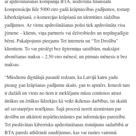
ar apdrošināšanas kompānija BTA,
nodrošina finansiālu
kompensāciju līdz 5000 eiro gadā krāpniecības gadījumos,
tostarp
kiberkrāpšanā,
e-komercijas krāpšanā un identitātes zādzības
gadījumos.
Ar vienu apdrošināšanas polisi tiek apdrošināta visa
ģimene
– klients,
viņa partneris vai dzīvesbiedrs un nepilngadīgie
bērni.
Pakalpojums pieejams Tet interneta un
“Tet Drošība”
klientiem.
To var pieslēgt bez ilgtermiņa saistībām,
maksājot
abonēšanas maksu
– 2,50 eiro mēnesī,
un pirmais mēnesis ir bez
maksas.
“Mūsdienu digitālajā pasaulē redzam,
ka Latvijā katru gadu
pieaug gan krāpšanas gadījumu skaits,
gan to apmērs.
Iemesli tam
ir dažādi un viens no tiem ir meklējams mūsu centienos atrast
ātrākus un ērtākus līdzekļus kā veikt ikdienas darbības,
tai skaitā
arī savstarpējos norēķinus.
Šajā procesā nereti aizmirstam par
drošību un atkārtoti nepārliecināmies par informācijas pareizību.
Tet piedāvātais kiberrisku apdrošināšanas risinājums sadarbībā ar
BTA paredz atlīdzināt zaudējumus,
kas var rasties vairumā