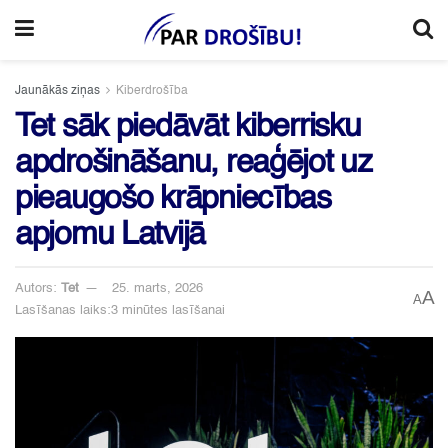
Jaunākās ziņas
Kiberdrošība
Tet sāk piedāvāt kiberrisku
apdrošināšanu, reaģējot uz
pieaugošo krāpniecības
apjomu Latvijā
Autors:
Tet
25. marts, 2026
A
A
Lasīšanas laiks:3 minūtes lasīšanai