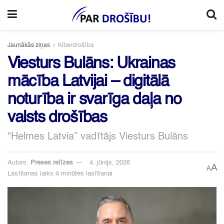
Jaunākās ziņas
Kiberdrošība
Viesturs Bulāns: Ukrainas
mācība Latvijai – digitālā
noturība ir svarīga daļa no
valsts drošības
“Helmes Latvia” vadītājs Viesturs Bulāns
Autors:
Preses relīzes
4. jūnijs, 2026
A
A
Lasīšanas laiks:4 minūtes lasīšanai