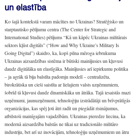
un elastība
Ko šajā kontekstā varam mācīties no Ukrainas?
Stratēģisko un
starptautisko pētījumu centra
(The Center for Strategic and
International Studies)
pētījums
“Kā un kāpēc Ukrainas militārais
sektors kļūst digitāls”
(
“How and Why Ukraine’s Military Is
Going Digital”
) skaidro,
ka,
kopš pilna mēroga iebrukuma
Ukrainas aizsardzības sistēma ir būtiski mainījusies un kļuvusi
daudz digitālāka un elastīgāka.
Mainījusies arī iepirkumu politika
– ja agrāk tā bija balstīta padomju modelī
– centralizēta,
birokrātiska un cieši saistīta ar lielajiem valsts uzņēmumiem,
šobrīd tā kļuvusi daudz dinamiskāka un ātrāka.
Tajā iesaistās mazi
uzņēmumi,
jaunuzņēmumi,
tehnoloģiju izstrādātāji un brīvprātīgās
organizācijas,
kas spēj ļoti ātri radīt un piegādāt risinājumus,
atbilstoši mainīgajām vajadzībām.
Ukrainas pieredze liecina,
ka
modernā aizsardzība balstās ne tikai uz tradicionālo militāro
industriju,
bet arī uz inovācijām,
tehnoloģiju uzņēmumiem un ātru