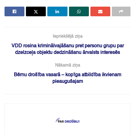
Iepriekšējā ziņa
VDD rosina kriminālvajāšanu pret personu grupu par
dzelzceļa objektu dedzināšanu ārvalsts interesēs
Nākamā ziņa
Bērnu drošība vasarā – kopīga atbildība ikvienam
pieaugušajam