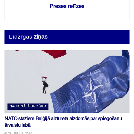
Preses relīzes
Līdzīgas
ziņas
NACIONĀLĀ DROŠĪBA
NATO stažiere Beļģijā aizturēta aizdomās par spiegošanu
ārvalstu labā
29. JŪLIJS, 2026