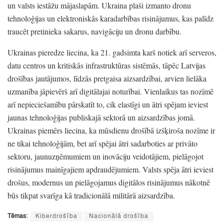
un valsts iestāžu mājaslapām.
Ukraina plaši izmanto dronu
tehnoloģijas un elektroniskās karadarbības risinājumus,
kas palīdz
traucēt pretinieka sakarus,
navigāciju un dronu darbību.
Ukrainas pieredze liecina,
ka 21.
gadsimta karš notiek arī serveros,
datu centros un kritiskās infrastruktūras sistēmās,
tāpēc Latvijas
drošības jautājumos,
līdzās pretgaisa aizsardzībai,
arvien lielāka
uzmanība jāpievērš arī digitālajai noturībai.
Vienlaikus tas nozīmē
arī nepieciešamību pārskatīt to,
cik elastīgi un ātri spējam ieviest
jaunas tehnoloģijas publiskajā sektorā un aizsardzības jomā.
Ukrainas piemērs liecina,
ka mūsdienu drošībā izšķiroša nozīme ir
ne tikai tehnoloģijām,
bet arī spējai ātri sadarboties ar privāto
sektoru,
jaunuzņēmumiem un inovāciju veidotājiem,
pielāgojot
risinājumus mainīgajiem apdraudējumiem.
Valsts spēja ātri ieviest
drošus,
modernus un pielāgojamus digitālos risinājumus nākotnē
būs tikpat svarīga kā tradicionālā militārā aizsardzība.
Tēmas:
Kiberdrošība
Nacionālā drošība