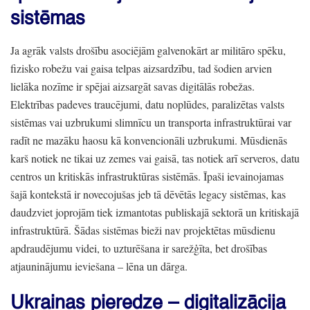
sistēmas
Ja agrāk valsts drošību asociējām galvenokārt ar militāro spēku,
fizisko robežu vai gaisa telpas aizsardzību,
tad šodien arvien
lielāka nozīme ir spējai aizsargāt savas digitālās robežas.
Elektrības padeves traucējumi,
datu noplūdes,
paralizētas valsts
sistēmas vai uzbrukumi slimnīcu un transporta infrastruktūrai var
radīt ne mazāku haosu kā konvencionāli uzbrukumi.
Mūsdienās
karš notiek ne tikai uz zemes vai gaisā,
tas notiek arī serveros,
datu
centros un kritiskās infrastruktūras sistēmās.
Īpaši ievainojamas
šajā kontekstā ir novecojušas jeb tā dēvētās legacy sistēmas,
kas
daudzviet joprojām tiek izmantotas publiskajā sektorā un kritiskajā
infrastruktūrā.
Šādas sistēmas bieži nav projektētas mūsdienu
apdraudējumu videi,
to uzturēšana ir sarežģīta,
bet drošības
atjauninājumu ieviešana
– lēna un dārga.
Ukrainas pieredze
– digitalizācija