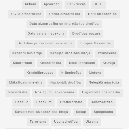
Aktuāli
Apsardze
Baltkrievija
CERT
Civilā aizsardzība
Darba aizsardzība
Datu aizsardzība
Datu aizsardzība un informācijas drošība
Datu valsts inspekcija
Drošības nozare
Drošības profesionāļu asociācija
Eiropas Savienība
Iekšlietu ministrija
Iekšējās drošības birojs
Izlūkošana
Kiberdraudi
Kiberdrošība
Kiberuzbrukumi
Krievija
Kriminālprocess
Krāpniecība
Lietuva
Mākslīgais intelekts
Nacionālā drošība
Nelegālā migrācija
Noziedzība
Noziegumu apkarošana
Organizētā noziedzība
Pasaulē
Pasākumi
Pretterorisms
Robežsardze
Satversmes aizsardzības birojs
Spiegi
Spiegošana
Terorisms
Ugunsdrošība
Ukraina