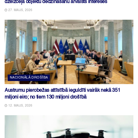
dzelzceļa objektu dedzināšanu ārvalsts interesēs
27. MAIJS, 2026
NACIONĀLĀ DROŠĪBA
Austrumu pierobežas attīstībā ieguldīti vairāk nekā 351
miljoni eiro; no tiem 130 miljoni drošībā
12. MAIJS, 2026