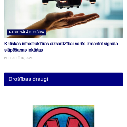
NACIONĀLĀ DROŠĪBA
Kritiskās infrastruktūras aizsardzībai varēs izmantot signāla
slāpēšanas iekārtas
21. APRĪLIS, 2026
Drošības draugi