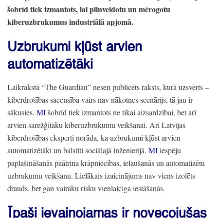
šobrīd tiek izmantots,
lai pilnveidotu un mērogotu
kiberuzbrukumus industriālā apjomā.
Uzbrukumi kļūst arvien
automatizētāki
Laikrakstā
“The Guardian”
nesen publicēts raksts,
kurā uzsvērts
–
kiberdrošības sacensība vairs nav nākotnes scenārijs,
tā jau ir
sākusies.
MI
šobrīd tiek izmantots ne tikai aizsardzībai,
bet arī
arvien sarežģītāku kiberuzbrukumu veikšanai.
Arī Latvijas
kiberdrošības eksperti norāda,
ka uzbrukumi kļūst arvien
automatizētāki un balstīti sociālajā inženierijā.
MI
iespēju
paplašināšanās paātrina krāpniecības,
ielaušanās un automatizētu
uzbrukumu veikšanu.
Lielākais izaicinājums nav viens izolēts
drauds,
bet gan vairāku risku vienlaicīga iestāšanās.
Īpaši ievainojamas ir novecojušas