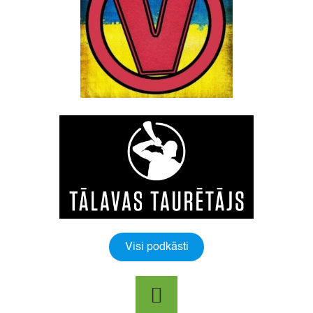
Visi podkāsti