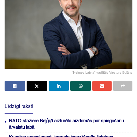
“Helmes Latvia” vadītājs Viesturs Bulāns
Līdzīgi raksti
NATO stažiere Beļģijā aizturēta aizdomās par spiegošanu
ārvalstu labā