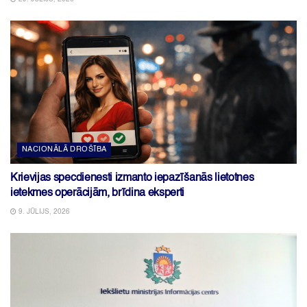
NACIONĀLĀ DROŠĪBA
Krievijas specdienesti izmanto iepazīšanās lietotnes
ietekmes operācijām, brīdina eksperti
9. JŪLIJS, 2026