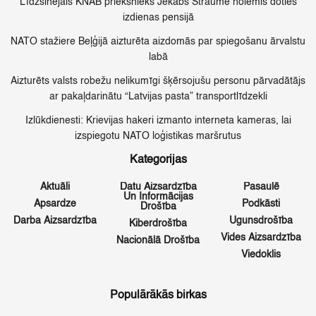
Līdzšinējais KNAB priekšnieks Jēkabs Straume nolēmis doties
izdienas pensijā
NATO stažiere Beļģijā aizturēta aizdomās par spiegošanu ārvalstu
labā
Aizturēts valsts robežu nelikumīgi šķērsojušu personu pārvadātājs
ar pakaļdarinātu “Latvijas pasta” transportlīdzekli
Izlūkdienesti: Krievijas hakeri izmanto interneta kameras, lai
izspiegotu NATO loģistikas maršrutus
Kategorijas
Aktuāli
Datu Aizsardzība
Pasaulē
Un Informācijas
Apsardze
Podkāsti
Drošība
Darba Aizsardzība
Ugunsdrošība
Kiberdrošība
Vides Aizsardzība
Nacionālā Drošība
Viedoklis
Populārākās birkas