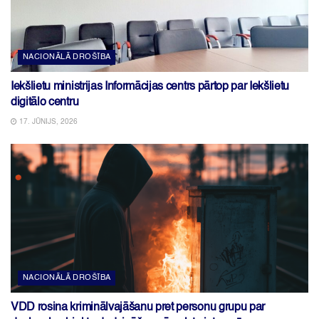
NACIONĀLĀ DROŠĪBA
Iekšlietu ministrijas Informācijas centrs pārtop par Iekšlietu
digitālo centru
17. JŪNIJS, 2026
NACIONĀLĀ DROŠĪBA
VDD rosina kriminālvajāšanu pret personu grupu par