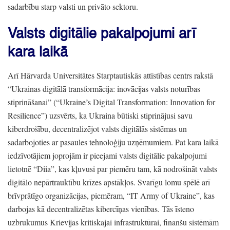
sadarbību starp valsti un privāto sektoru.
Valsts digitālie pakalpojumi arī
kara laikā
Arī Hārvarda Universitātes Starptautiskās attīstības centrs rakstā
“Ukrainas digitālā transformācija:
inovācijas valsts noturības
stiprināšanai”
(
“Ukraine’s Digital Transformation:
Innovation for
Resilience”
) uzsvērts,
ka Ukraina būtiski stiprinājusi savu
kiberdrošību,
decentralizējot valsts digitālās sistēmas un
sadarbojoties ar pasaules tehnoloģiju uzņēmumiem.
Pat kara laikā
iedzīvotājiem joprojām ir pieejami valsts digitālie pakalpojumi
lietotnē
“Diia”
, kas kļuvusi par piemēru tam,
kā nodrošināt valsts
digitālo nepārtrauktību krīzes apstākļos.
Svarīgu lomu spēlē arī
brīvprātīgo organizācijas,
piemēram,
“IT Army of Ukraine”
, kas
darbojas kā decentralizētas kibercīņas vienības.
Tās īsteno
uzbrukumus Krievijas kritiskajai infrastruktūrai,
finanšu sistēmām