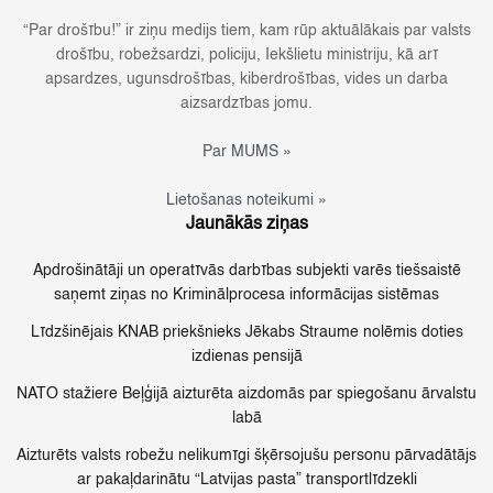
“Par drošību!” ir ziņu medijs tiem, kam rūp aktuālākais par valsts
drošību, robežsardzi, policiju, Iekšlietu ministriju, kā arī
apsardzes, ugunsdrošības, kiberdrošības, vides un darba
aizsardzības jomu.
Par MUMS »
Lietošanas noteikumi »
Jaunākās ziņas
Apdrošinātāji un operatīvās darbības subjekti varēs tiešsaistē
saņemt ziņas no Kriminālprocesa informācijas sistēmas
Līdzšinējais KNAB priekšnieks Jēkabs Straume nolēmis doties
izdienas pensijā
NATO stažiere Beļģijā aizturēta aizdomās par spiegošanu ārvalstu
labā
Aizturēts valsts robežu nelikumīgi šķērsojušu personu pārvadātājs
ar pakaļdarinātu “Latvijas pasta” transportlīdzekli