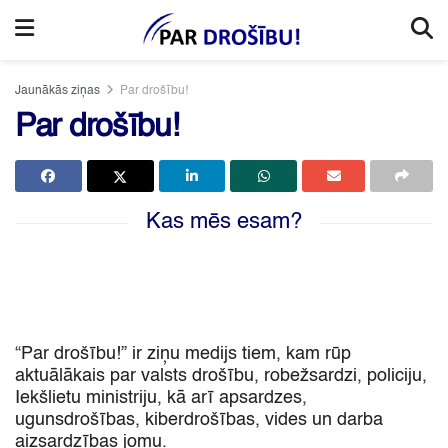
Jaunākās ziņas
Par drošību!
Par drošību!
Kas mēs esam?
“Par drošību!
” ir ziņu medijs tiem,
kam rūp
aktuālākais par valsts drošību,
robežsardzi,
policiju,
Iekšlietu ministriju,
kā arī apsardzes,
ugunsdrošības,
kiberdrošības,
vides un darba
aizsardzības jomu.