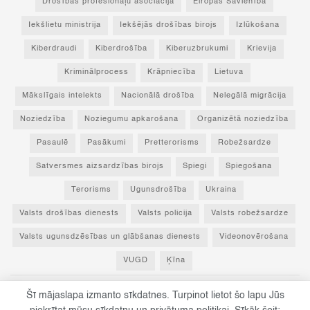
Drošības profesionāļu asociācija
Eiropas Savienība
Iekšlietu ministrija
Iekšējās drošības birojs
Izlūkošana
Kiberdraudi
Kiberdrošība
Kiberuzbrukumi
Krievija
Kriminālprocess
Krāpniecība
Lietuva
Mākslīgais intelekts
Nacionālā drošība
Nelegālā migrācija
Noziedzība
Noziegumu apkarošana
Organizētā noziedzība
Pasaulē
Pasākumi
Pretterorisms
Robežsardze
Satversmes aizsardzības birojs
Spiegi
Spiegošana
Terorisms
Ugunsdrošība
Ukraina
Valsts drošības dienests
Valsts policija
Valsts robežsardze
Valsts ugunsdzēsības un glābšanas dienests
Videonovērošana
VUGD
Ķīna
Šī mājaslapa izmanto sīkdatnes. Turpinot lietot šo lapu Jūs
© 2023 Par drošību! - Visas tiesības paturētas un aizsargātas ar Latvijas