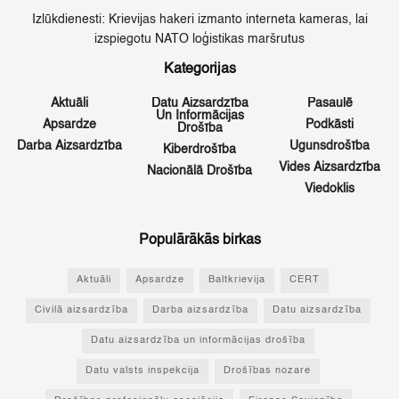
Izlūkdienesti: Krievijas hakeri izmanto interneta kameras, lai
izspiegotu NATO loģistikas maršrutus
Kategorijas
Aktuāli
Datu Aizsardzība
Pasaulē
Un Informācijas
Apsardze
Podkāsti
Drošība
Darba Aizsardzība
Ugunsdrošība
Kiberdrošība
Vides Aizsardzība
Nacionālā Drošība
Viedoklis
Populārākās birkas
Aktuāli
Apsardze
Baltkrievija
CERT
Civilā aizsardzība
Darba aizsardzība
Datu aizsardzība
Datu aizsardzība un informācijas drošība
Datu valsts inspekcija
Drošības nozare