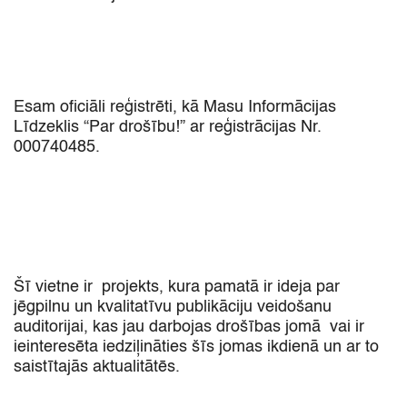
Esam oficiāli reģistrēti,
kā Masu Informācijas
Līdzeklis
“Par drošību!
” ar reģistrācijas Nr.
000740485.
Šī vietne ir projekts,
kura pamatā ir ideja par
jēgpilnu un kvalitatīvu publikāciju veidošanu
auditorijai,
kas jau darbojas drošības jomā vai ir
ieinteresēta iedziļināties šīs jomas ikdienā un ar to
saistītajās aktualitātēs.