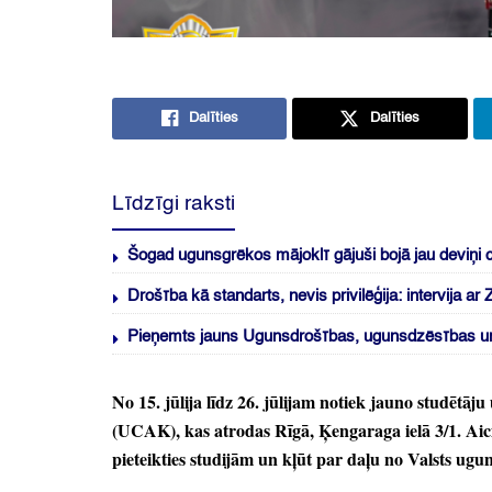
Dalīties
Dalīties
Līdzīgi raksti
Šogad ugunsgrēkos mājoklī gājuši bojā jau deviņi 
Drošība kā standarts, nevis privilēģija: intervija a
Pieņemts jauns Ugunsdrošības, ugunsdzēsības un
No 15.
jūlija līdz 26.
jūlijam notiek jauno studētāju
(UCAK)
, kas atrodas Rīgā,
Ķengaraga ielā 3/1.
Aic
pieteikties studijām un kļūt par daļu no Valsts ug