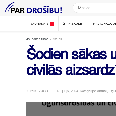
JAUNĀKAIS
!
PASAULĒ
NACIONĀLĀ D
Jaunākās ziņas
Aktuāli
Šodien sākas 
civilās aizsard
Autors:
VUGD
15. jūlijs, 2024
Kategorija:
Aktuāli
,
Ugu