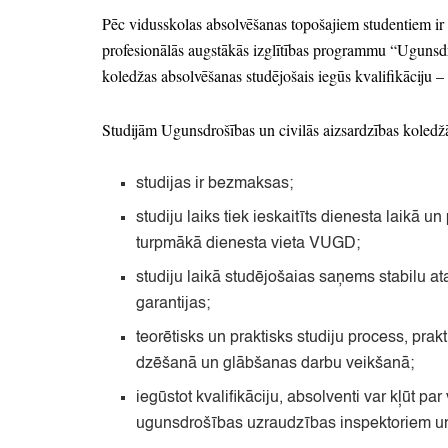
Pēc vidusskolas absolvēšanas topošajiem studentiem ir i
profesionālās augstākās izglītības programmu
“Ugunsdr
koledžas absolvēšanas studējošais iegūs kvalifikāciju
–
Studijām Ugunsdrošības un civilās aizsardzības koledžā
studijas ir bezmaksas;
studiju laiks tiek ieskaitīts dienesta laikā
turpmākā dienesta vieta VUGD;
studiju laikā studējošaias saņems stabilu a
garantijas;
teorētisks un praktisks studiju process,
prakt
dzēšanā un glābšanas darbu veikšanā;
iegūstot kvalifikāciju,
absolventi var kļūt pa
ugunsdrošības uzraudzības inspektoriem un