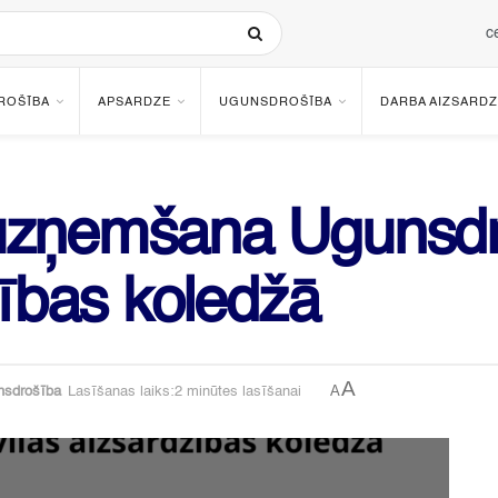
c
ROŠĪBA
APSARDZE
UGUNSDROŠĪBA
DARBA AIZSARDZ
uzņemšana Ugunsdr
zības koledžā
A
A
nsdrošība
Lasīšanas laiks:2 minūtes lasīšanai