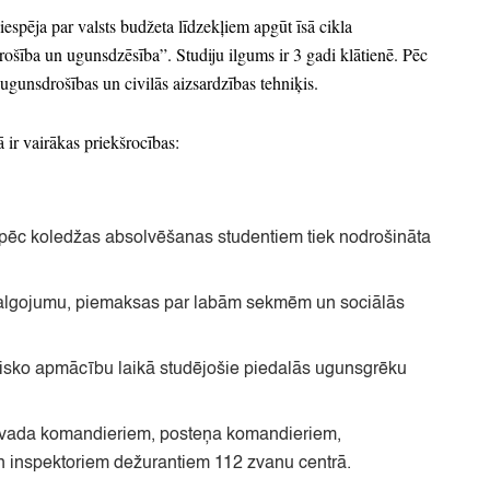
espēja par valsts budžeta līdzekļiem apgūt īsā cikla
ošība un ugunsdzēsība”
. Studiju ilgums ir 3 gadi klātienē.
Pēc
 ugunsdrošības un civilās aizsardzības tehniķis.
 ir vairākas priekšrocības:
 un pēc koledžas absolvēšanas studentiem tiek nodrošināta
talgojumu,
piemaksas par labām sekmēm un sociālās
isko apmācību laikā studējošie piedalās ugunsgrēku
r vada komandieriem,
posteņa komandieriem,
 inspektoriem dežurantiem 112 zvanu centrā.