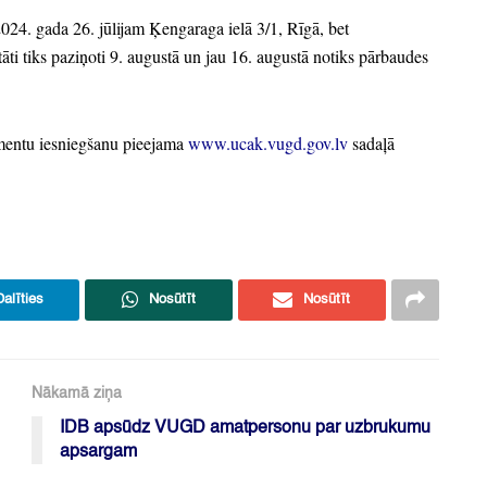
2024.
gada 26.
jūlijam Ķengaraga ielā 3/1,
Rīgā,
bet
ti tiks paziņoti 9.
augustā un jau 16.
augustā notiks pārbaudes
mentu iesniegšanu pieejama
www.ucak.vugd.gov.lv
sadaļā
Dalīties
Nosūtīt
Nosūtīt
Nākamā ziņa
IDB apsūdz VUGD amatpersonu par uzbrukumu
apsargam