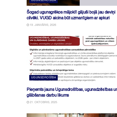
UGUNSDROŠĪBA
Šogad ugunsgrēkos mājoklī gājuši bojā jau deviņi
cilvēki. VUGD aicina būt uzmanīgiem ar apkuri
19. JANVĀRIS, 2026
UGUNSDROŠĪBA
Pieņemts jauns Ugunsdrošības, ugunsdzēsības u
glābšanas darbu likums
21. OKTOBRIS, 2025