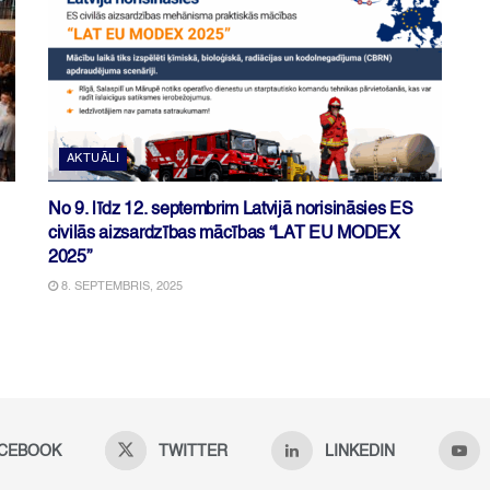
AKTUĀLI
No 9. līdz 12. septembrim Latvijā norisināsies ES
civilās aizsardzības mācības “LAT EU MODEX
2025”
8. SEPTEMBRIS, 2025
CEBOOK
TWITTER
LINKEDIN