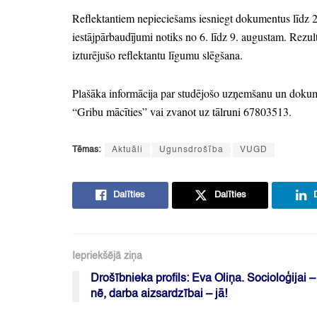
Reflektantiem nepieciešams iesniegt dokumentus līdz 
iestājpārbaudījumi notiks no 6.
līdz 9.
augustam.
Rezultā
izturējušo reflektantu līgumu slēgšana.
Plašāka informācija par studējošo uzņemšanu un doku
“Gribu mācīties”
vai zvanot uz tālruni 67803513.
Tēmas:
Aktuāli
Ugunsdrošība
VUGD
Dalīties
Dalīties
Iepriekšējā ziņa
Drošībnieka profils: Eva Oliņa. Socioloģijai –
nē, darba aizsardzībai – jā!