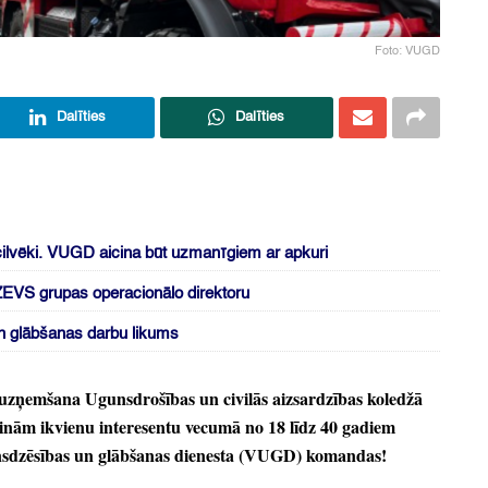
Foto: VUGD
Dalīties
Dalīties
cilvēki. VUGD aicina būt uzmanīgiem ar apkuri
r ZEVS grupas operacionālo direktoru
 glābšanas darbu likums
 uzņemšana Ugunsdrošības un civilās aizsardzības koledžā
inām ikvienu interesentu vecumā no 18 līdz 40 gadiem
unsdzēsības un glābšanas dienesta
(VUGD)
komandas!