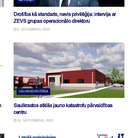
AKTUĀLI
Drošība kā standarts, nevis privilēģija: intervija ar
ZEVS grupas operacionālo direktoru
8. DECEMBRIS, 2025
UGUNSDROŠĪBA
n
Saulkrastos atklās jauno katastrofu pārvaldības
centru
30. SEPTEMBRIS, 2025