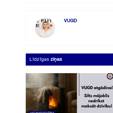
VUGD
Līdzīgas
ziņas