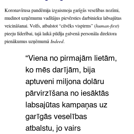
Koronavīrusa pandēmija izgaismoja garīgās veselības nozīmi,
mudinot uzņēmumu vadītājus pievērsties darbinieku labsajūtas
veicināšanai.
Volfs,
atbalstot
“cilvēks vispirms”
(
human-first
)
pieeju līderībai,
tajā laikā pildīja galvenā personāla direktora
pienākumus uzņēmumā
Indeed
.
“Viena no pirmajām lietām,
ko mēs darījām,
bija
aptuveni miljona dolāru
pārvirzīšana no iesāktās
labsajūtas kampaņas uz
garīgās veselības
atbalstu,
jo vairs