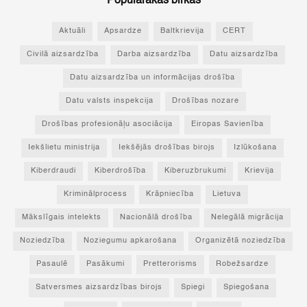
Populārākās birkas
Aktuāli
Apsardze
Baltkrievija
CERT
Civilā aizsardzība
Darba aizsardzība
Datu aizsardzība
Datu aizsardzība un informācijas drošība
Datu valsts inspekcija
Drošības nozare
Drošības profesionāļu asociācija
Eiropas Savienība
Iekšlietu ministrija
Iekšējās drošības birojs
Izlūkošana
Kiberdraudi
Kiberdrošība
Kiberuzbrukumi
Krievija
Kriminālprocess
Krāpniecība
Lietuva
Mākslīgais intelekts
Nacionālā drošība
Nelegālā migrācija
Noziedzība
Noziegumu apkarošana
Organizētā noziedzība
Pasaulē
Pasākumi
Pretterorisms
Robežsardze
Satversmes aizsardzības birojs
Spiegi
Spiegošana