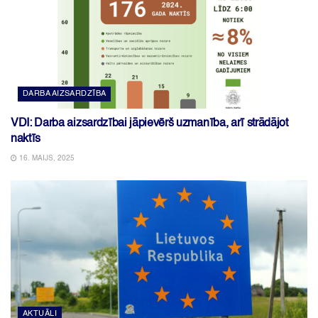
DARBA AIZSARDZĪBA
VDI: Darba aizsardzībai jāpievērš uzmanība, arī strādājot
naktīs
16. MAIJS, 2025
AKTUĀLI