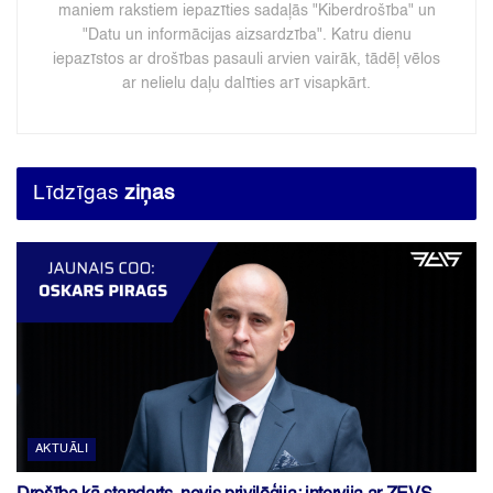
maniem rakstiem iepazīties sadaļās "Kiberdrošība" un
"Datu un informācijas aizsardzība". Katru dienu
iepazīstos ar drošības pasauli arvien vairāk, tādēļ vēlos
ar nelielu daļu dalīties arī visapkārt.
Līdzīgas
ziņas
AKTUĀLI