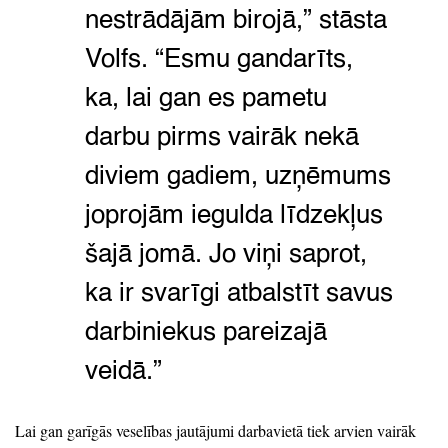
nestrādājām birojā,
”
stāsta
Volfs.
“Esmu gandarīts,
ka,
lai gan es pametu
darbu pirms vairāk nekā
diviem gadiem,
uzņēmums
joprojām iegulda līdzekļus
šajā jomā.
Jo viņi saprot,
ka ir svarīgi atbalstīt savus
darbiniekus pareizajā
veidā.
”
Lai gan garīgās veselības jautājumi darbavietā tiek arvien vairāk