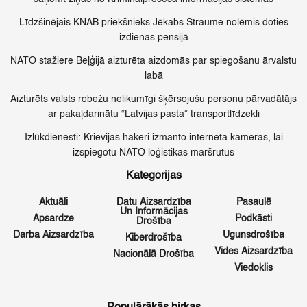
Līdzšinējais KNAB priekšnieks Jēkabs Straume nolēmis doties
izdienas pensijā
NATO stažiere Beļģijā aizturēta aizdomās par spiegošanu ārvalstu
labā
Aizturēts valsts robežu nelikumīgi šķērsojušu personu pārvadātājs
ar pakaļdarinātu “Latvijas pasta” transportlīdzekli
Izlūkdienesti: Krievijas hakeri izmanto interneta kameras, lai
izspiegotu NATO loģistikas maršrutus
Kategorijas
Aktuāli
Datu Aizsardzība
Pasaulē
Un Informācijas
Apsardze
Podkāsti
Drošība
Darba Aizsardzība
Ugunsdrošība
Kiberdrošība
Vides Aizsardzība
Nacionālā Drošība
Viedoklis