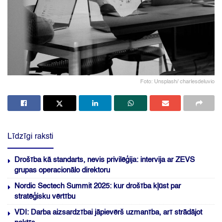
Foto: Unsplash/ charlesdeluvio
Līdzīgi raksti
Drošība kā standarts, nevis privilēģija: intervija ar ZEVS
grupas operacionālo direktoru
Nordic Sectech Summit 2025: kur drošība kļūst par
stratēģisku vērtību
VDI: Darba aizsardzībai jāpievērš uzmanība, arī strādājot