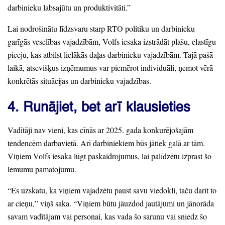
darbinieku labsajūtu un produktivitāti.
”
Lai nodrošinātu līdzsvaru starp RTO politiku un darbinieku
garīgās veselības vajadzībām,
Volfs iesaka izstrādāt plašu,
elastīgu
pieeju,
kas atbilst lielākās daļas darbinieku vajadzībām.
Tajā pašā
laikā,
atsevišķus izņēmumus var piemērot individuāli,
ņemot vērā
konkrētās situācijas un darbinieku vajadzības.
4.
Runājiet,
bet arī klausieties
Vadītāji nav vieni,
kas cīnās ar 2025.
gada konkurējošajām
tendencēm darbavietā.
Arī darbiniekiem būs jātiek galā ar tām.
Viņiem Volfs iesaka lūgt paskaidrojumus,
lai palīdzētu izprast šo
lēmumu pamatojumu.
“Es uzskatu,
ka viņiem vajadzētu paust savu viedokli,
taču darīt to
ar cieņu,
”
viņš saka.
“Viņiem būtu jāuzdod jautājumi un jānorāda
savam vadītājam vai personai,
kas vada šo sarunu vai sniedz šo