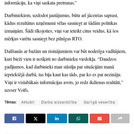
informāciju,
ka viņi saskata pretrunas.
”
Darbiniekiem,
uzdodot jautājumus,
būtu arī jācenšas saprast,
kādus rezultātus uzņēmumi vēlas sasniegt ar šādām politikas
izmaiņām.
Šādi rīkojoties,
viņi var ieteikt citus veidus,
kā šos
mērķus varētu sasniegt bez pilnīgas RTO.
Dalīšanās ar bažām un risinājumiem var būt noderīga vadītājiem,
kuri bieži vien ir nošķirti no darbinieku viedokļa.
“Daudzos
gadījumos,
kad darbinieki man stāstīja par situācijām manā
iepriekšējā darbā,
tas bija kaut kas tāds,
par ko es pat nezināju.
Viņi ir vislabākais informācijas avots,
jo redz ikdienas realitāti,
”
uzsver Volfs.
Tēmas:
Aktuāli
Darba aizsardzība
Garīgā veselība