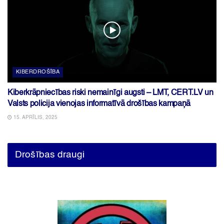
KIBERDROŠĪBA
Kiberkrāpniecības riski nemainīgi augsti – LMT, CERT.LV un
Valsts policija vienojas informatīvā drošības kampaņā
15. APRĪLIS, 2025
Drošības draugi