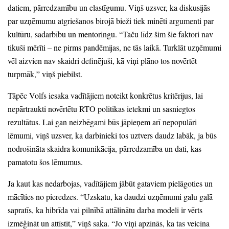
datiem,
pārredzamību un elastīgumu.
Viņš uzsver,
ka diskusijās
par uzņēmumu atgriešanos birojā bieži tiek minēti argumenti par
kultūru,
sadarbību un mentoringu.
“Taču līdz šim šie faktori nav
tikuši mērīti
– ne pirms pandēmijas,
ne tās laikā.
Turklāt uzņēmumi
vēl aizvien nav skaidri definējuši,
kā viņi plāno tos novērtēt
turpmāk,
”
viņš piebilst.
Tāpēc Volfs iesaka vadītājiem noteikt konkrētus kritērijus,
lai
nepārtraukti novērtētu RTO politikas ietekmi un sasniegtos
rezultātus.
Lai gan neizbēgami būs jāpieņem arī nepopulāri
lēmumi,
viņš uzsver,
ka darbinieki tos uztvers daudz labāk,
ja būs
nodrošināta skaidra komunikācija,
pārredzamība un dati,
kas
pamatotu šos lēmumus.
Ja kaut kas nedarbojas,
vadītājiem jābūt gataviem pielāgoties un
mācīties no pieredzes.
“Uzskatu,
ka daudzi uzņēmumi galu galā
sapratīs,
ka hibrīda vai pilnībā attālinātu darba modeli ir vērts
izmēģināt un attīstīt,
”
viņš saka.
“Jo viņi apzinās,
ka tas veicina