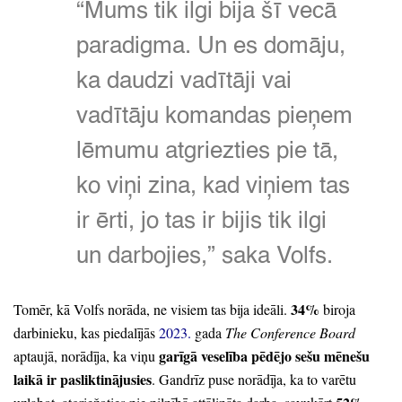
“Mums tik ilgi bija šī vecā
paradigma.
Un es domāju,
ka daudzi vadītāji vai
vadītāju komandas pieņem
lēmumu atgriezties pie tā,
ko viņi zina,
kad viņiem tas
ir ērti,
jo tas ir bijis tik ilgi
un darbojies,
”
saka Volfs.
34%
Tomēr,
kā Volfs norāda,
ne visiem tas bija ideāli.
biroja
darbinieku,
kas piedalījās
2023.
gada
The Conference Board
garīgā veselība pēdējo sešu mēnešu
aptaujā,
norādīja,
ka viņu
laikā ir pasliktinājusies
. Gandrīz puse norādīja,
ka to varētu