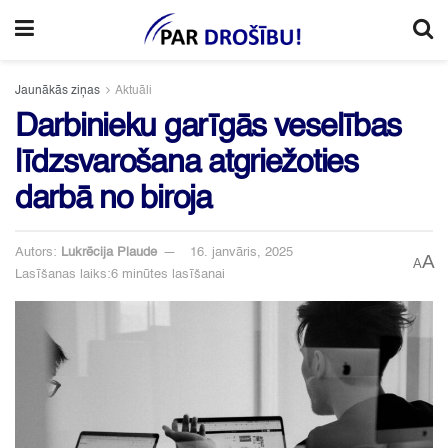
Jaunākās ziņas
Aktuāli
Darbinieku garīgās veselības
līdzsvarošana atgriežoties
darbā no biroja
Autors:
Lukrēcija Plaude
16. janvāris, 2025
A
A
Lasīšanas laiks:6 minūtes lasīšanai