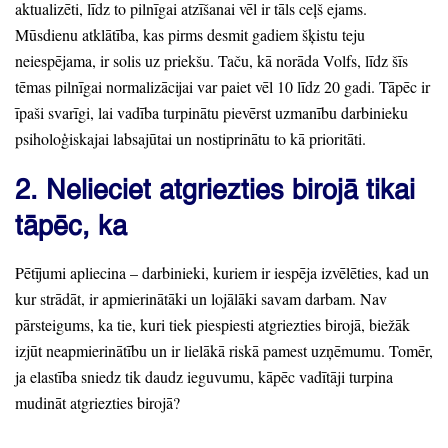
aktualizēti,
līdz to pilnīgai atzīšanai vēl ir tāls ceļš ejams.
Mūsdienu atklātība,
kas pirms desmit gadiem šķistu teju
neiespējama,
ir solis uz priekšu.
Taču,
kā norāda Volfs,
līdz šīs
tēmas pilnīgai normalizācijai var paiet vēl 10 līdz 20 gadi.
Tāpēc ir
īpaši svarīgi,
lai vadība turpinātu pievērst uzmanību darbinieku
psiholoģiskajai labsajūtai un nostiprinātu to kā prioritāti.
2.
Nelieciet atgriezties birojā tikai
tāpēc,
ka
Pētījumi apliecina
– darbinieki,
kuriem ir iespēja izvēlēties,
kad un
kur strādāt,
ir apmierinātāki un lojālāki savam darbam.
Nav
pārsteigums,
ka tie,
kuri tiek piespiesti atgriezties birojā,
biežāk
izjūt neapmierinātību un ir lielākā riskā pamest uzņēmumu.
Tomēr,
ja elastība sniedz tik daudz ieguvumu,
kāpēc vadītāji turpina
mudināt atgriezties birojā?