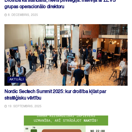
Drošība kā standarts, nevis privilēģija: intervija ar ZEVS
grupas operacionālo direktoru
8. DECEMBRIS, 2025
AKTUĀLI
Nordic Sectech Summit 2025: kur drošība kļūst par
stratēģisku vērtību
19. SEPTEMBRIS, 2025