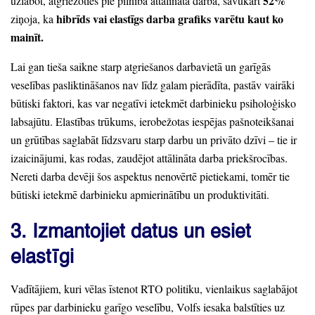
52%
uzlabot,
atgriežoties pie pilnībā attālināta darba,
savukārt
hibrīds vai elastīgs darba grafiks varētu kaut ko
ziņoja,
ka
mainīt.
Lai gan tieša saikne starp atgriešanos darbavietā un garīgās
veselības pasliktināšanos nav līdz galam pierādīta,
pastāv vairāki
būtiski faktori,
kas var negatīvi ietekmēt darbinieku psiholoģisko
labsajūtu.
Elastības trūkums,
ierobežotas iespējas pašnoteikšanai
un grūtības saglabāt līdzsvaru starp darbu un privāto dzīvi
– tie ir
izaicinājumi,
kas rodas,
zaudējot attālināta darba priekšrocības.
Nereti darba devēji šos aspektus nenovērtē pietiekami,
tomēr tie
būtiski ietekmē darbinieku apmierinātību un produktivitāti.
3.
Izmantojiet datus un esiet
elastīgi
Vadītājiem,
kuri vēlas īstenot RTO politiku,
vienlaikus saglabājot
rūpes par darbinieku garīgo veselību,
Volfs iesaka balstīties uz