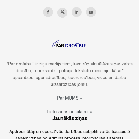
“Par drošību!” ir ziņu medijs tiem, kam rūp aktuālākais par valsts
drošību, robežsardzi, policiju, Iekšlietu ministriju, kā arī
apsardzes, ugunsdrošības, kiberdrošības, vides un darba
aizsardzības jomu.
Par MUMS »
Lietošanas noteikumi »
Jaunākās ziņas
Apdrošinātāji un operatīvās darbības subjekti varēs tiešsaistē
saņemt ziņas no Kriminālprocesa informācijas sistēmas