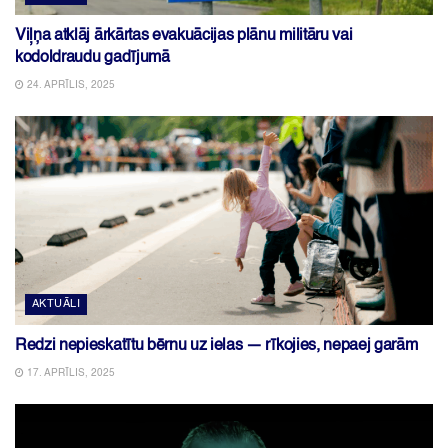
Viļņa atklāj ārkārtas evakuācijas plānu militāru vai
kodoldraudu gadījumā
24. APRĪLIS, 2025
AKTUĀLI
Redzi nepieskatītu bērnu uz ielas — rīkojies, nepaej garām
17. APRĪLIS, 2025