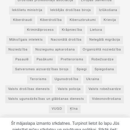
Drošības profesionāļu asociācija
Eiropas Savienība
Iekšlietu ministrija
Iekšējās drošības birojs
Izlūkošana
Kiberdraudi
Kiberdrošība
Kiberuzbrukumi
Krievija
Kriminālprocess
Krāpniecība
Lietuva
Mākslīgais intelekts
Nacionālā drošība
Nelegālā migrācija
Noziedzība
Noziegumu apkarošana
Organizētā noziedzība
Pasaulē
Pasākumi
Pretterorisms
Robežsardze
Satversmes aizsardzības birojs
Spiegi
Spiegošana
Terorisms
Ugunsdrošība
Ukraina
Valsts drošības dienests
Valsts policija
Valsts robežsardze
Valsts ugunsdzēsības un glābšanas dienests
Videonovērošana
VUGD
Ķīna
Šī mājaslapa izmanto sīkdatnes. Turpinot lietot šo lapu Jūs
© 2023 Par drošību! - Visas tiesības paturētas un aizsargātas ar Latvijas