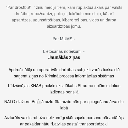
“Par drošību!” ir ziņu medijs tiem, kam rūp aktuālākais par valsts
drošību, robežsardzi, policiju, Iekšlietu ministriju, kā arī
apsardzes, ugunsdrošības, kiberdrošības, vides un darba
aizsardzības jomu.
Par MUMS »
Lietošanas noteikumi »
Jaunākās ziņas
Apdrošinātāji un operatīvās darbības subjekti varēs tiešsaistē
saņemt ziņas no Kriminālprocesa informācijas sistēmas
Līdzšinējais KNAB priekšnieks Jēkabs Straume nolēmis doties
izdienas pensijā
NATO stažiere Beļģijā aizturēta aizdomās par spiegošanu ārvalstu
labā
Aizturēts valsts robežu nelikumīgi šķērsojušu personu pārvadātājs
ar pakaļdarinātu “Latvijas pasta” transportlīdzekli