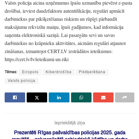
Valsts policija aicina uzņēmumus īpašu uzmanību pievērst e-pasta
drošībai,
ieviest daudzfaktoru autentifikāciju,
regulāri apmācīt
darbiniekus par pikšķerēšanas riskiem un rūpīgi pārbaudīt
maksājumu rekvizītu maiņu,
īpaši gadījumos,
kad informācija
saņemta elektroniskā saziņā.
Lai pasargātu sevi un savus
darbiniekus no krāpnieku aktivitātes,
aicinām regulāri atjaunot
zināšanas,
izmantojot CERT.LV izstrādātos ieteikumus:
https:
//cert.lv/lv/ieteikumi-un-riki
Tēmas:
Eiropols
Kiberdrošība
Pikšķerēšana
Valsts policija
Iepriekšējā ziņa
Prezentēti Rīgas pašvaldības policijas 2025. gada