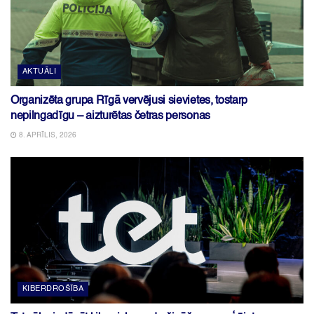
AKTUĀLI
Organizēta grupa Rīgā vervējusi sievietes, tostarp
nepilngadīgu – aizturētas četras personas
8. APRĪLIS, 2026
KIBERDROŠĪBA