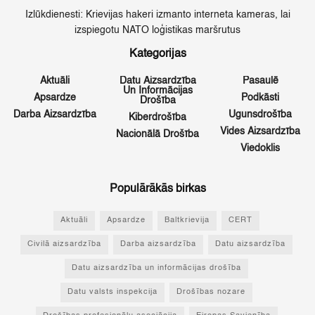
Izlūkdienesti: Krievijas hakeri izmanto interneta kameras, lai
izspiegotu NATO loģistikas maršrutus
Kategorijas
Aktuāli
Datu Aizsardzība
Pasaulē
Un Informācijas
Apsardze
Podkāsti
Drošība
Darba Aizsardzība
Ugunsdrošība
Kiberdrošība
Vides Aizsardzība
Nacionālā Drošība
Viedoklis
Populārākās birkas
Aktuāli
Apsardze
Baltkrievija
CERT
Civilā aizsardzība
Darba aizsardzība
Datu aizsardzība
Datu aizsardzība un informācijas drošība
Datu valsts inspekcija
Drošības nozare