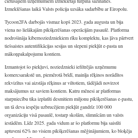
cietušajiem uzņēmumiem izmeklētāji turpina sazināties.
Izmeklēšanas laikā Valsts policija uzsāka sadarbību ar Eiropolu.
Tycoon2FA darbojās vismaz kopš 2023.
gada augusta un bija
viena no lielākajām pikšķerēšanas operācijām pasaulē.
Platforma
nodrošināja kibernoziedzniekiem rīku komplektu,
kas ļāva pārtvert
tiešsaistes autentifikācijas sesijas un slepeni piekļūt e-pasta un
mākoņpakalpojumu kontiem.
Izmantojot šo piekļuvi,
noziedznieki iefiltrējās uzņēmumu
komercsarakstē un,
piemērotā brīdī,
mainīja rēķinos norādītos
rekvizītus vai aizstāja rēķinus ar viltotiem,
tādējādi novirzot
maksājumus uz saviem kontiem.
Katru mēnesi ar platformas
starpniecību tika izplatīti desmitiem miljonu pikšķerēšanas e-pastu,
un tā deva iespēju uzbrucējiem piekļūt gandrīz 100 000
organizāciju visā pasaulē,
tostarp skolām,
slimnīcām un valsts
iestādēm.
Līdz 2025.
gada vidum ar šo platformu bija saistīti
aptuveni 62%
no visiem pikšķerēšanas mēģinājumiem,
ko bloķēja