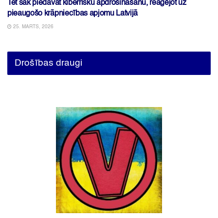
Tet sāk piedāvāt kiberrisku apdrošināšanu, reaģējot uz
pieaugošo krāpniecības apjomu Latvijā
25. MARTS, 2026
Drošības draugi