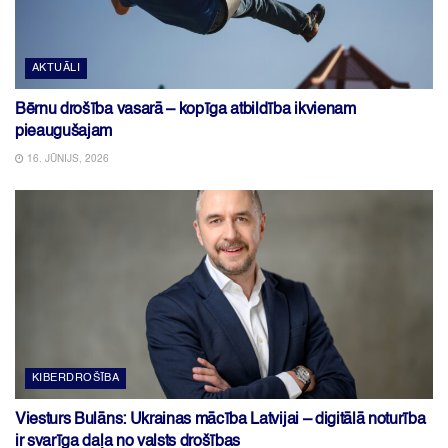
AKTUĀLI
Bērnu drošība vasarā – kopīga atbildība ikvienam
pieaugušajam
16. JŪNIJS, 2026
KIBERDROŠĪBA
Viesturs Bulāns: Ukrainas mācība Latvijai – digitālā noturība
ir svarīga daļa no valsts drošības