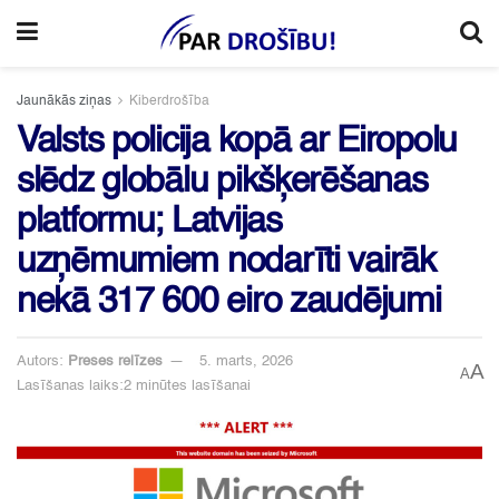
Jaunākās ziņas
Kiberdrošība
Valsts policija kopā ar Eiropolu
slēdz globālu pikšķerēšanas
platformu; Latvijas
uzņēmumiem nodarīti vairāk
nekā 317 600 eiro zaudējumi
Autors:
Preses relīzes
5. marts, 2026
A
A
Lasīšanas laiks:2 minūtes lasīšanai