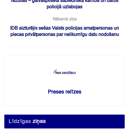
rezultāti – galvaspilsētā sabiedriskā kārtība un darbs
policijā uzlabojas
Nākamā ziņa
IDB aizturējis sešas Valsts policijas amatpersonas un
piecas privātpersonas par nelikumīgu datu nodošanu
Preses relīzes
Līdzīgas
ziņas