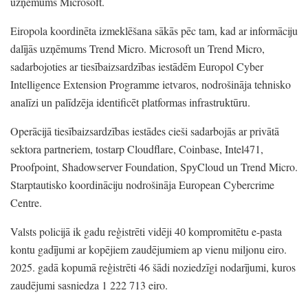
uzņēmums Microsoft.
Eiropola koordinēta izmeklēšana sākās pēc tam,
kad ar informāciju
dalījās uzņēmums Trend Micro.
Microsoft un Trend Micro,
sadarbojoties ar tiesībaizsardzības iestādēm Europol Cyber
Intelligence Extension Programme ietvaros,
nodrošināja tehnisko
analīzi un palīdzēja identificēt platformas infrastruktūru.
Operācijā tiesībaizsardzības iestādes cieši sadarbojās ar privātā
sektora partneriem,
tostarp Cloudflare,
Coinbase,
Intel471,
Proofpoint,
Shadowserver Foundation,
SpyCloud un Trend Micro.
Starptautisko koordināciju nodrošināja European Cybercrime
Centre.
Valsts policijā ik gadu reģistrēti vidēji 40 kompromitētu e-pasta
kontu gadījumi ar kopējiem zaudējumiem ap vienu miljonu eiro.
2025.
gadā kopumā reģistrēti 46 šādi noziedzīgi nodarījumi,
kuros
zaudējumi sasniedza 1 222 713 eiro.