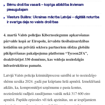
Bērnu drošība vasarā – kopīga atbildība ikvienam
pieaugušajam
Viesturs Bulāns: Ukrainas mācība Latvijai – digitālā noturība
ir svarīga daļa no valsts drošības
4.
martā Valsts policijas Kibernoziegumu apkarošanas
pārvalde kopā ar Eiropolu,
ārvalstu tiesībaizsardzības
iestādēm un privātā sektora partneriem slēdza globālu
pikšķerēšanas pakalpojuma platformu
“Tycoon2FA”
,
deaktivizējot 330 domēnus,
kas veidoja noziedzīgās
infrastruktūras pamatu.
Latvijā Valsts policija kriminālprocesu saistībā ar šo noziedzīgo
shēmu uzsāka 2024.
gadā par krāpšanu lielā apmērā.
Izmeklēšanā
atklāts,
ka,
kompromitējot uzņēmumu e-pasta kontus,
noziedznieki radījuši zaudējumus vairāk nekā 317 600 eiro
apmērā.
Papildu epizodes vēl tiek apzinātas,
un ar iespējamiem