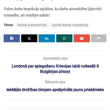
Valsts darba inspekcija atgādina,
ka darba aizsardzībai jāpievērš
uzmanība,
arī strādājot naktīs!
Tēmas:
Darba aizsardzība
valsts darba inspekcija
Iepriekšējā ziņa
Londonā par spiegošanu Krievijas labā notiesāti 6
Bulgārijas pilsoņi
Nākamā ziņa
Iekšējās drošības birojam apstiprināts jauns priekšnieks