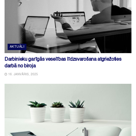
AKTUĀLI
Darbinieku garīgās veselības līdzsvarošana atgriežoties
darbā no biroja
16. JANVĀRIS, 2025