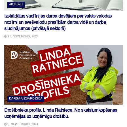
AKTUĀLI
Izstrādātas vadlīnijas darba devējiem par valsts valodas
nozīmi un svešvalodu prasībām darba vidē un darba
sludinājumos (privātajā sektorā)
21. NOVEMBRIS, 2024
DARBA AIZSARDZĪBA
Drošībnieka profils. Linda Ratniece. No skaistumkopšanas
uzņēmējas uz uzņēmīgu drošību.
5. SEPTEMBRIS, 2024