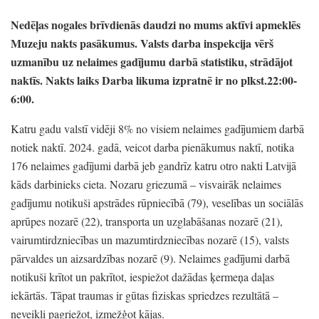
Nedēļas nogales brīvdienās daudzi no mums aktīvi apmeklēs
Muzeju nakts pasākumus.
Valsts darba inspekcija vērš
uzmanību uz nelaimes gadījumu darbā statistiku,
strādājot
naktīs.
Nakts laiks Darba likuma izpratnē ir no plkst.22:00-
6:00.
Katru gadu valstī vidēji 8%
no visiem nelaimes gadījumiem darbā
notiek naktī.
2024.
gadā,
veicot darba pienākumus naktī,
notika
176 nelaimes gadījumi darbā jeb gandrīz katru otro nakti Latvijā
kāds darbinieks cieta.
Nozaru griezumā
– visvairāk nelaimes
gadījumu notikuši apstrādes rūpniecībā
(79)
, veselības un sociālās
aprūpes nozarē
(22)
, transporta un uzglabāšanas nozarē
(21)
,
vairumtirdzniecības un mazumtirdzniecības nozarē
(15)
, valsts
pārvaldes un aizsardzības nozarē
(9)
. Nelaimes gadījumi darbā
notikuši krītot un pakrītot,
iespiežot dažādas ķermeņa daļas
iekārtās.
Tāpat traumas ir gūtas fiziskas spriedzes rezultātā
–
neveikli pagriežot,
izmežģot kājas.