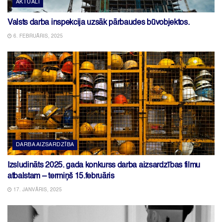
AKTUĀLI
Valsts darba inspekcija uzsāk pārbaudes būvobjektos.
6. FEBRUĀRIS, 2025
DARBA AIZSARDZĪBA
Izsludināts 2025. gada konkurss darba aizsardzības filmu
atbalstam – termiņš 15.februāris
17. JANVĀRIS, 2025