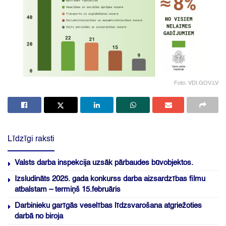
Foto: VDI.GOV.LV
Līdzīgi raksti
Valsts darba inspekcija uzsāk pārbaudes būvobjektos.
Izsludināts 2025. gada konkurss darba aizsardzības filmu
atbalstam – termiņš 15.februāris
Darbinieku garīgās veselības līdzsvarošana atgriežoties
darbā no biroja