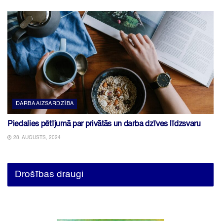
DARBA AIZSARDZĪBA
Piedalies pētījumā par privātās un darba dzīves līdzsvaru
28. AUGUSTS, 2024
Drošības draugi