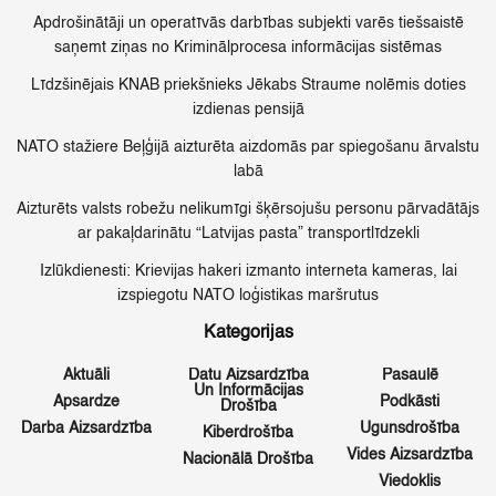
Apdrošinātāji un operatīvās darbības subjekti varēs tiešsaistē
saņemt ziņas no Kriminālprocesa informācijas sistēmas
Līdzšinējais KNAB priekšnieks Jēkabs Straume nolēmis doties
izdienas pensijā
NATO stažiere Beļģijā aizturēta aizdomās par spiegošanu ārvalstu
labā
Aizturēts valsts robežu nelikumīgi šķērsojušu personu pārvadātājs
ar pakaļdarinātu “Latvijas pasta” transportlīdzekli
Izlūkdienesti: Krievijas hakeri izmanto interneta kameras, lai
izspiegotu NATO loģistikas maršrutus
Kategorijas
Aktuāli
Datu Aizsardzība
Pasaulē
Un Informācijas
Apsardze
Podkāsti
Drošība
Darba Aizsardzība
Ugunsdrošība
Kiberdrošība
Vides Aizsardzība
Nacionālā Drošība
Viedoklis