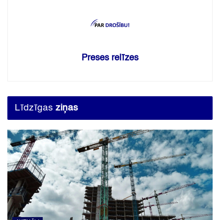
Preses relīzes
Līdzīgas
ziņas