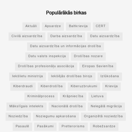
Populārākās birkas
Aktuāli
Apsardze
Baltkrievija
CERT
Civilā aizsardzība
Darba aizsardzība
Datu aizsardzība
Datu aizsardzība un informācijas drošība
Datu valsts inspekcija
Drošības nozare
Drošības profesionāļu asociācija
Eiropas Savienība
Iekšlietu ministrija
Iekšējās drošības birojs
Izlūkošana
Kiberdraudi
Kiberdrošība
Kiberuzbrukumi
Krievija
Kriminālprocess
Krāpniecība
Lietuva
Mākslīgais intelekts
Nacionālā drošība
Nelegālā migrācija
Noziedzība
Noziegumu apkarošana
Organizētā noziedzība
Pasaulē
Pasākumi
Pretterorisms
Robežsardze