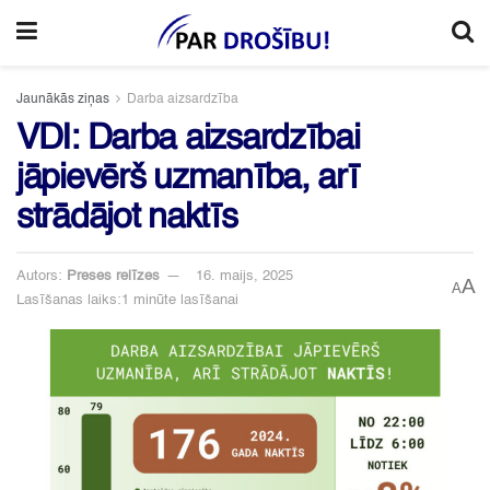
Jaunākās ziņas
Darba aizsardzība
VDI: Darba aizsardzībai
jāpievērš uzmanība, arī
strādājot naktīs
Autors:
Preses relīzes
16. maijs, 2025
A
A
Lasīšanas laiks:1 minūte lasīšanai