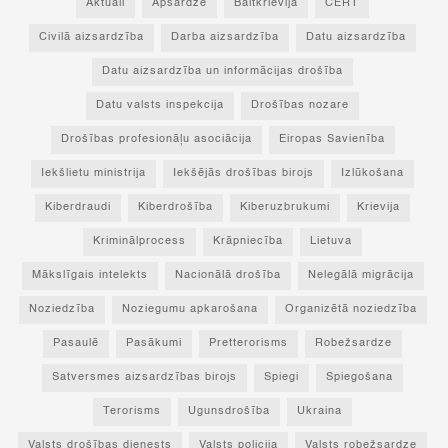
Aktuāli
Apsardze
Baltkrievija
CERT
Civilā aizsardzība
Darba aizsardzība
Datu aizsardzība
Datu aizsardzība un informācijas drošība
Datu valsts inspekcija
Drošības nozare
Drošības profesionāļu asociācija
Eiropas Savienība
Iekšlietu ministrija
Iekšējās drošības birojs
Izlūkošana
Kiberdraudi
Kiberdrošība
Kiberuzbrukumi
Krievija
Kriminālprocess
Krāpniecība
Lietuva
Mākslīgais intelekts
Nacionālā drošība
Nelegālā migrācija
Noziedzība
Noziegumu apkarošana
Organizētā noziedzība
Pasaulē
Pasākumi
Pretterorisms
Robežsardze
Satversmes aizsardzības birojs
Spiegi
Spiegošana
Terorisms
Ugunsdrošība
Ukraina
Valsts drošības dienests
Valsts policija
Valsts robežsardze