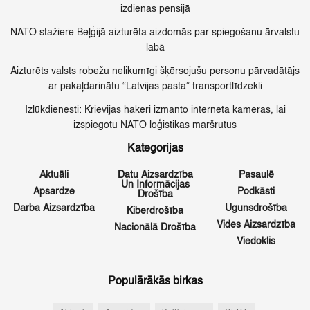
izdienas pensijā
NATO stažiere Beļģijā aizturēta aizdomās par spiegošanu ārvalstu
labā
Aizturēts valsts robežu nelikumīgi šķērsojušu personu pārvadātājs
ar pakaļdarinātu “Latvijas pasta” transportlīdzekli
Izlūkdienesti: Krievijas hakeri izmanto interneta kameras, lai
izspiegotu NATO loģistikas maršrutus
Kategorijas
Aktuāli
Datu Aizsardzība
Pasaulē
Un Informācijas
Apsardze
Podkāsti
Drošība
Darba Aizsardzība
Ugunsdrošība
Kiberdrošība
Vides Aizsardzība
Nacionālā Drošība
Viedoklis
Populārākās birkas