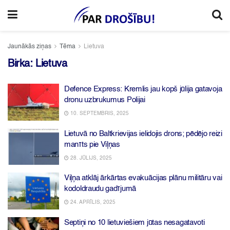
Jaunākās ziņas
Tēma
Lietuva
Birka:
Lietuva
Defence Express: Kremlis jau kopš jūlija gatavoja
dronu uzbrukumus Polijai
10. SEPTEMBRIS, 2025
Lietuvā no Baltkrievijas ielidojis drons; pēdējo reizi
manīts pie Viļņas
28. JŪLIJS, 2025
Viļņa atklāj ārkārtas evakuācijas plānu militāru vai
kodoldraudu gadījumā
24. APRĪLIS, 2025
Septiņi no 10 lietuviešiem jūtas nesagatavoti