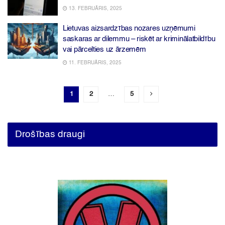
13. FEBRUĀRIS, 2025
Lietuvas aizsardzības nozares uzņēmumi
saskaras ar dilemmu – riskēt ar kriminālatbildību
vai pārcelties uz ārzemēm
11. FEBRUĀRIS, 2025
1
2
…
5
Drošības draugi