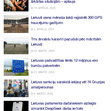
ārkārtas situācijām – aptauja
10. APRĪLIS, 2025
Lietuvā viena mēneša laikā reģistrēti 300 GPS
traucējumu gadījumi
3. APRĪLIS, 2025
Trīs ārvalstu karavīri pazuduši pēc mācībām
Lietuvā
26. MARTS, 2025
Lietuvas pašvaldības tērēs 12 miljonus eiro
bumbu patvertnēm
21. MARTS, 2025
Lietuva sankciju sarakstā iekļauj vēl 74 Gruzijas
amatpersonas
4. MARTS, 2025
Lietuvas parlamenta darbiniekiem aizliegts
izmantot DeepSeek darba ierīcēs