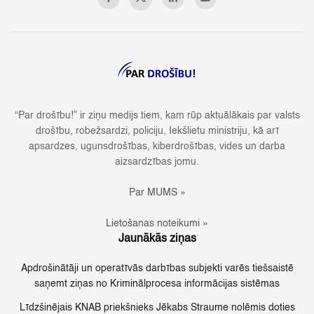
“Par drošību!” ir ziņu medijs tiem, kam rūp aktuālākais par valsts
drošību, robežsardzi, policiju, Iekšlietu ministriju, kā arī
apsardzes, ugunsdrošības, kiberdrošības, vides un darba
aizsardzības jomu.
Par MUMS »
Lietošanas noteikumi »
Jaunākās ziņas
Apdrošinātāji un operatīvās darbības subjekti varēs tiešsaistē
saņemt ziņas no Kriminālprocesa informācijas sistēmas
Līdzšinējais KNAB priekšnieks Jēkabs Straume nolēmis doties