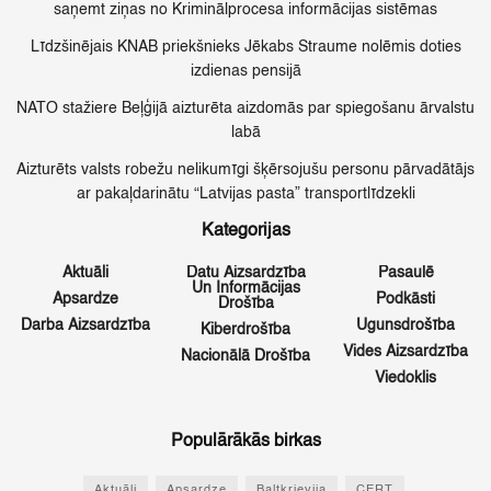
saņemt ziņas no Kriminālprocesa informācijas sistēmas
Līdzšinējais KNAB priekšnieks Jēkabs Straume nolēmis doties
izdienas pensijā
NATO stažiere Beļģijā aizturēta aizdomās par spiegošanu ārvalstu
labā
Aizturēts valsts robežu nelikumīgi šķērsojušu personu pārvadātājs
ar pakaļdarinātu “Latvijas pasta” transportlīdzekli
Kategorijas
Aktuāli
Datu Aizsardzība
Pasaulē
Un Informācijas
Apsardze
Podkāsti
Drošība
Darba Aizsardzība
Ugunsdrošība
Kiberdrošība
Vides Aizsardzība
Nacionālā Drošība
Viedoklis
Populārākās birkas
Aktuāli
Apsardze
Baltkrievija
CERT