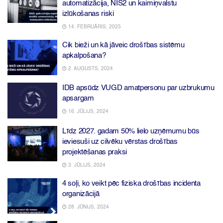
automatizācija, NIS2 un kaimiņvalstu
izlūkošanas riski
14. FEBRUĀRIS, 2025
Cik bieži un kā jāveic drošības sistēmu
apkalpošana?
2. AUGUSTS, 2024
IDB apsūdz VUGD amatpersonu par uzbrukumu
apsargam
16. JŪLIJS, 2024
Līdz 2027. gadam 50% lielo uzņēmumu būs
ieviesuši uz cilvēku vērstas drošības
projektēšanas praksi
3. JŪLIJS, 2024
4 soļi, ko veikt pēc fiziska drošības incidenta
organizācijā
28. JŪNIJS, 2024