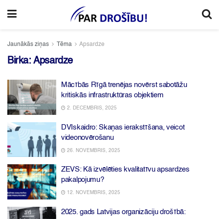
Jaunākās ziņas
Tēma
Apsardze
Birka:
Apsardze
Mācībās Rīgā trenējas novērst sabotāžu
kritiskās infrastruktūras objektiem
2. DECEMBRIS, 2025
DVIskaidro: Skaņas ierakstīšana, veicot
videonovērošanu
26. NOVEMBRIS, 2025
ZEVS: Kā izvēlēties kvalitatīvu apsardzes
pakalpojumu?
12. NOVEMBRIS, 2025
2025. gads Latvijas organizāciju drošībā: