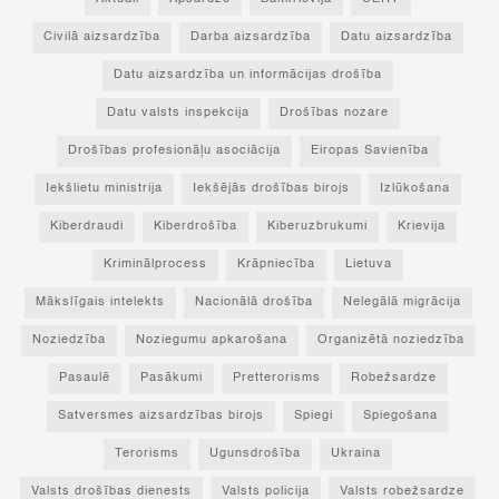
Civilā aizsardzība
Darba aizsardzība
Datu aizsardzība
Datu aizsardzība un informācijas drošība
Datu valsts inspekcija
Drošības nozare
Drošības profesionāļu asociācija
Eiropas Savienība
Iekšlietu ministrija
Iekšējās drošības birojs
Izlūkošana
Kiberdraudi
Kiberdrošība
Kiberuzbrukumi
Krievija
Kriminālprocess
Krāpniecība
Lietuva
Mākslīgais intelekts
Nacionālā drošība
Nelegālā migrācija
Noziedzība
Noziegumu apkarošana
Organizētā noziedzība
Pasaulē
Pasākumi
Pretterorisms
Robežsardze
Satversmes aizsardzības birojs
Spiegi
Spiegošana
Terorisms
Ugunsdrošība
Ukraina
Valsts drošības dienests
Valsts policija
Valsts robežsardze