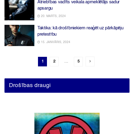
Atriebības vadīts veikala apmeklētājs sadur
apsargu
20. MARTS, 2024
Taktika: kā drošībniekiem reaģēt uz pārkāpēju
pretestību
15. JANVĀRIS, 2024
1
2
…
5
Drošības draugi