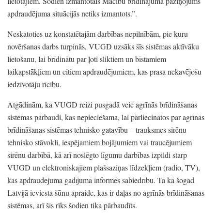
lietotājiem.
Šodien izmantotais Mācību brīdinājuma paziņojums
apdraudējuma situācijās netiks izmantots.
”
.
Neskatoties uz konstatētajām darbības nepilnībām,
pie kuru
novēršanas darbs turpinās,
VUGD uzsāks šīs sistēmas aktīvāku
lietošanu,
lai brīdinātu par ļoti sliktiem un bīstamiem
laikapstākļiem un citiem apdraudējumiem,
kas prasa nekavējošu
iedzīvotāju rīcību.
Atgādinām,
ka VUGD reizi pusgadā veic agrīnās brīdināšanas
sistēmas pārbaudi,
kas nepieciešama,
lai pārliecinātos par agrīnās
brīdināšanas sistēmas tehnisko gatavību
– trauksmes sirēnu
tehnisko stāvokli,
iespējamiem bojājumiem vai traucējumiem
sirēnu darbībā,
kā arī noslēgto līgumu darbības izpildi starp
VUGD un elektroniskajiem plašsaziņas līdzekļiem
(radio,
TV)
,
kas apdraudējuma gadījumā informēs sabiedrību.
Tā kā šogad
Latvijā ieviesta šūnu apraide,
kas ir daļas no agrīnās brīdināšanas
sistēmas,
arī šis rīks šodien tika pārbaudīts.