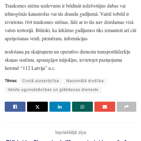
Trauksmes sirēnu uzdevums ir brīdināt iedzīvotājus dabas vai
tehnogēnās katastrofas vai tās draudu gadījumā.
Valstī šobrīd ir
izvietotas 164 trauksmes sirēnas,
līdz ar to tās nav dzirdamas visā
valsts teritorijā.
Būtiski,
ka ārkārtas gadījumos tiks izmantoti arī citi
apziņošanas veidi,
piemēram,
informācijas
nodošana pa skaļruņiem un operatīvo dienestu transportlīdzekļu
skaņas sistēmu,
apstaigājot mājokļus,
ievietojot paziņojumu
lietotnē
“112 Latvija”
u.c.
Tēmas:
Civilā aizsardzība
Nacionālā drošība
Valsts ugunsdzēsības un glābšanas dienests
Iepriekšējā ziņa