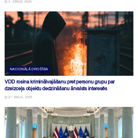
4. JŪNIJS, 2026
NACIONĀLĀ DROŠĪBA
VDD rosina kriminālvajāšanu pret personu grupu par
dzelzceļa objektu dedzināšanu ārvalsts interesēs
27. MAIJS, 2026