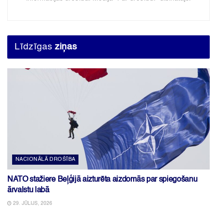
Līdzīgas
ziņas
NACIONĀLĀ DROŠĪBA
NATO stažiere Beļģijā aizturēta aizdomās par spiegošanu
ārvalstu labā
29. JŪLIJS, 2026