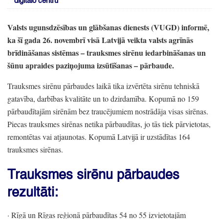
digitālo centru
Valsts ugunsdzēsības un glābšanas dienests
(VUGD)
informē,
ka šī gada 26.
novembrī visā Latvijā veikta valsts agrīnās
brīdināšanas sistēmas
– trauksmes sirēnu iedarbināšanas un
šūnu apraides paziņojuma izsūtīšanas
– pārbaude.
Trauksmes sirēnu pārbaudes laikā tika izvērtēta sirēnu tehniskā
gatavība,
darbības kvalitāte un to dzirdamība.
Kopumā no 159
pārbaudītajām sirēnām bez traucējumiem nostrādāja visas sirēnas.
Piecas trauksmes sirēnas netika pārbaudītas,
jo tās tiek pārvietotas,
remontētas vai atjaunotas.
Kopumā Latvijā ir uzstādītas 164
trauksmes sirēnas.
Trauksmes sirēnu pārbaudes
rezultāti:
· Rīgā un Rīgas reģionā pārbaudītas 54 no 55 izvietotajām