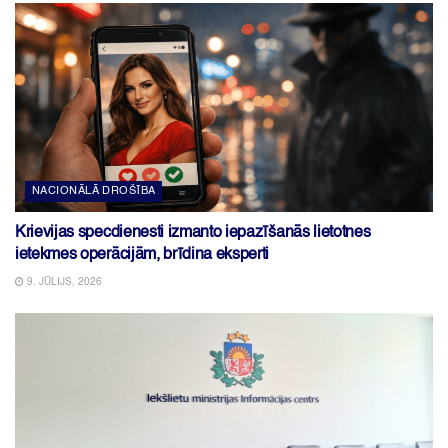
NACIONĀLĀ DROŠĪBA
Krievijas specdienesti izmanto iepazīšanās lietotnes
ietekmes operācijām, brīdina eksperti
9. JŪLIJS, 2026