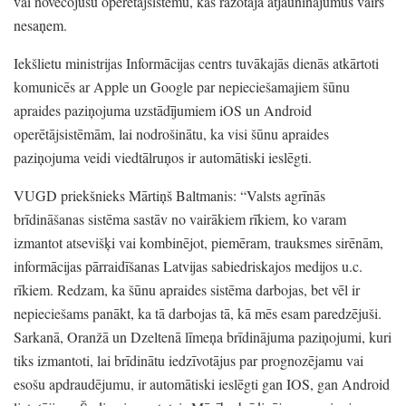
vai novecojušu operētājsistēmu,
kas ražotāja atjauninājumus vairs
nesaņem.
Iekšlietu ministrijas Informācijas centrs tuvākajās dienās atkārtoti
komunicēs ar Apple un Google par nepieciešamajiem šūnu
apraides paziņojuma uzstādījumiem iOS un Android
operētājsistēmām,
lai nodrošinātu,
ka visi šūnu apraides
paziņojuma veidi viedtālruņos ir automātiski ieslēgti.
VUGD priekšnieks Mārtiņš Baltmanis:
“Valsts agrīnās
brīdināšanas sistēma sastāv no vairākiem rīkiem,
ko varam
izmantot atsevišķi vai kombinējot,
piemēram,
trauksmes sirēnām,
informācijas pārraidīšanas Latvijas sabiedriskajos medijos u.c.
rīkiem.
Redzam,
ka šūnu apraides sistēma darbojas,
bet vēl ir
nepieciešams panākt,
ka tā darbojas tā,
kā mēs esam paredzējuši.
Sarkanā,
Oranžā un Dzeltenā līmeņa brīdinājuma paziņojumi,
kuri
tiks izmantoti,
lai brīdinātu iedzīvotājus par prognozējamu vai
esošu apdraudējumu,
ir automātiski ieslēgti gan IOS,
gan Android