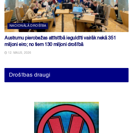
NACIONĀLĀ DROŠĪBA
Austrumu pierobežas attīstībā ieguldīti vairāk nekā 351
miljoni eiro; no tiem 130 miljoni drošībā
12. MAIJS, 2026
Drošības draugi