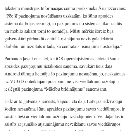
Iekšlietu ministrijas Informācijas centra priekšnieks Āris Dzērvāns:
“Pēc šī paziņojuma nosūtīšanas uzskatām,
ka šūnu apraides
sistēma darbojas sekmīgi,
jo paziņojums no sistēmas tika izsūtīts
un mobilo sakaru torņi to noraidīja.
Mūsu mērķis šoreiz bija
galvenokārt pārbaudīt centrālā risinājuma nevis gala iekārtu
darbību,
un rezultāts ir tāds,
ka centrālais risinājums nostrādāja.
”
Pārbaude ļāva konstatēt,
ka iOS operētājsistēmas lietotāji šūnu
apraides paziņojumu lielākoties saņēma,
savukārt liela daļa
Android tālruņu lietotāju šo paziņojumu nesaņēma,
jo,
neskatoties
uz VUGD noteiktajām prasībām,
ne visi viedtālruņu ražotāji ir
ieslēguši paziņojuma
“Mācību brīdinājums”
saņemšanu.
Līdz ar to galvenais iemesls,
kāpēc liela daļa Latvijas iedzīvotāju
šodien nesaņēma šūnu apraides paziņojumu savos viedtālruņos,
ir
saistīts tieši ar viedtālruņu ražotāju uzstādījumiem.
Vēl daļai tas ir
saistīts ar jaunāko atjauninājumu neveikšanu savos viedtālruņos