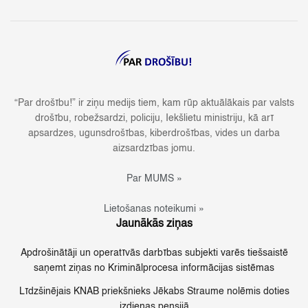
“Par drošību!” ir ziņu medijs tiem, kam rūp aktuālākais par valsts
drošību, robežsardzi, policiju, Iekšlietu ministriju, kā arī
apsardzes, ugunsdrošības, kiberdrošības, vides un darba
aizsardzības jomu.
Par MUMS »
Lietošanas noteikumi »
Jaunākās ziņas
Apdrošinātāji un operatīvās darbības subjekti varēs tiešsaistē
saņemt ziņas no Kriminālprocesa informācijas sistēmas
Līdzšinējais KNAB priekšnieks Jēkabs Straume nolēmis doties
izdienas pensijā