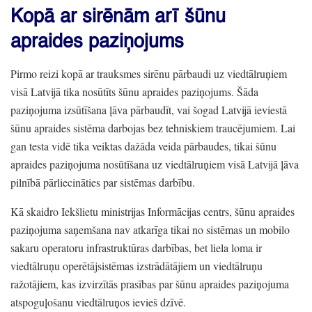
Kopā ar sirēnām arī šūnu
apraides paziņojums
Pirmo reizi kopā ar trauksmes sirēnu pārbaudi uz viedtālruņiem
visā Latvijā tika nosūtīts šūnu apraides paziņojums.
Šāda
paziņojuma izsūtīšana ļāva pārbaudīt,
vai šogad Latvijā ieviestā
šūnu apraides sistēma darbojas bez tehniskiem traucējumiem.
Lai
gan testa vidē tika veiktas dažāda veida pārbaudes,
tikai šūnu
apraides paziņojuma nosūtīšana uz viedtālruņiem visā Latvijā ļāva
pilnībā pārliecināties par sistēmas darbību.
Kā skaidro Iekšlietu ministrijas Informācijas centrs,
šūnu apraides
paziņojuma saņemšana nav atkarīga tikai no sistēmas un mobilo
sakaru operatoru infrastruktūras darbības,
bet liela loma ir
viedtālruņu operētājsistēmas izstrādātājiem un viedtālruņu
ražotājiem,
kas izvirzītās prasības par šūnu apraides paziņojuma
atspoguļošanu viedtālruņos ievieš dzīvē.