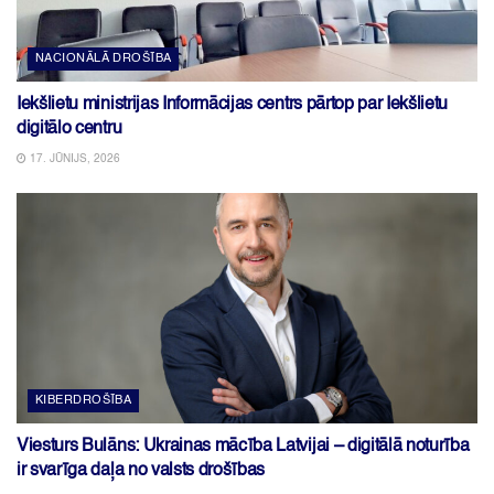
NACIONĀLĀ DROŠĪBA
Iekšlietu ministrijas Informācijas centrs pārtop par Iekšlietu
digitālo centru
17. JŪNIJS, 2026
KIBERDROŠĪBA
Viesturs Bulāns: Ukrainas mācība Latvijai – digitālā noturība
ir svarīga daļa no valsts drošības