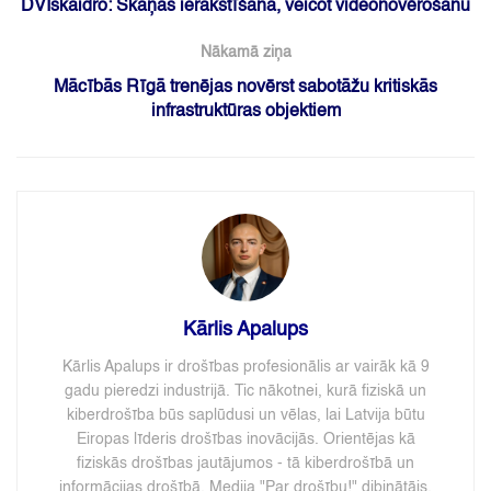
DVIskaidro: Skaņas ierakstīšana, veicot videonovērošanu
Nākamā ziņa
Mācībās Rīgā trenējas novērst sabotāžu kritiskās
infrastruktūras objektiem
Kārlis Apalups
Kārlis Apalups ir drošības profesionālis ar vairāk kā 9
gadu pieredzi industrijā. Tic nākotnei, kurā fiziskā un
kiberdrošība būs saplūdusi un vēlas, lai Latvija būtu
Eiropas līderis drošības inovācijās. Orientējas kā
fiziskās drošības jautājumos - tā kiberdrošībā un
informācijas drošībā. Medija "Par drošību!" dibinātājs.