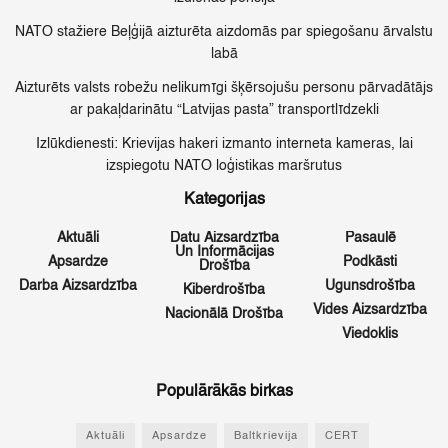
NATO stažiere Beļģijā aizturēta aizdomās par spiegošanu ārvalstu
labā
Aizturēts valsts robežu nelikumīgi šķērsojušu personu pārvadātājs
ar pakaļdarinātu “Latvijas pasta” transportlīdzekli
Izlūkdienesti: Krievijas hakeri izmanto interneta kameras, lai
izspiegotu NATO loģistikas maršrutus
Kategorijas
Aktuāli
Datu Aizsardzība
Pasaulē
Un Informācijas
Apsardze
Podkāsti
Drošība
Darba Aizsardzība
Ugunsdrošība
Kiberdrošība
Vides Aizsardzība
Nacionālā Drošība
Viedoklis
Populārākās birkas
Aktuāli
Apsardze
Baltkrievija
CERT