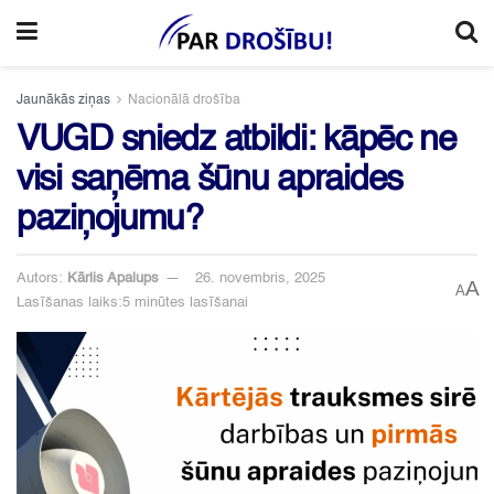
Jaunākās ziņas
Nacionālā drošība
VUGD sniedz atbildi: kāpēc ne
visi saņēma šūnu apraides
paziņojumu?
Autors:
Kārlis Apalups
26. novembris, 2025
A
A
Lasīšanas laiks:5 minūtes lasīšanai