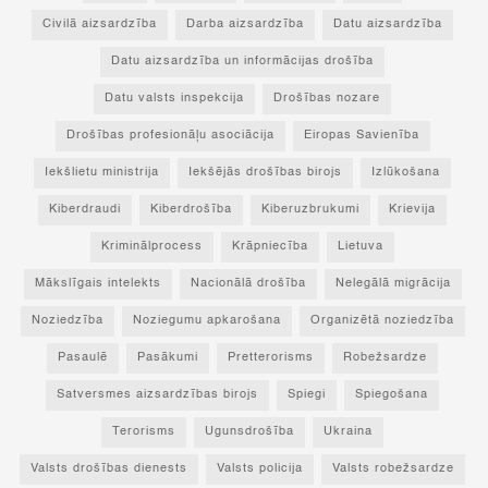
Civilā aizsardzība
Darba aizsardzība
Datu aizsardzība
Datu aizsardzība un informācijas drošība
Datu valsts inspekcija
Drošības nozare
Drošības profesionāļu asociācija
Eiropas Savienība
Iekšlietu ministrija
Iekšējās drošības birojs
Izlūkošana
Kiberdraudi
Kiberdrošība
Kiberuzbrukumi
Krievija
Kriminālprocess
Krāpniecība
Lietuva
Mākslīgais intelekts
Nacionālā drošība
Nelegālā migrācija
Noziedzība
Noziegumu apkarošana
Organizētā noziedzība
Pasaulē
Pasākumi
Pretterorisms
Robežsardze
Satversmes aizsardzības birojs
Spiegi
Spiegošana
Terorisms
Ugunsdrošība
Ukraina
Valsts drošības dienests
Valsts policija
Valsts robežsardze