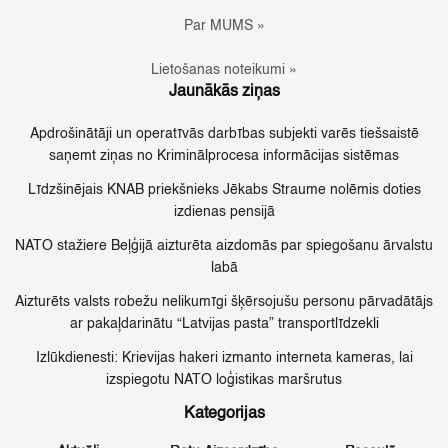
Par MUMS »
Lietošanas noteikumi »
Jaunākās ziņas
Apdrošinātāji un operatīvās darbības subjekti varēs tiešsaistē
saņemt ziņas no Kriminālprocesa informācijas sistēmas
Līdzšinējais KNAB priekšnieks Jēkabs Straume nolēmis doties
izdienas pensijā
NATO stažiere Beļģijā aizturēta aizdomās par spiegošanu ārvalstu
labā
Aizturēts valsts robežu nelikumīgi šķērsojušu personu pārvadātājs
ar pakaļdarinātu “Latvijas pasta” transportlīdzekli
Izlūkdienesti: Krievijas hakeri izmanto interneta kameras, lai
izspiegotu NATO loģistikas maršrutus
Kategorijas