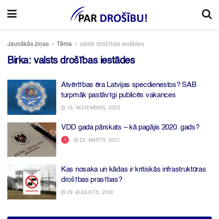
Jaunākās ziņas
Tēma
valsts drošības iestādes
Birka:
valsts drošības iestādes
Atvērtības ēra Latvijas specdienestos? SAB
turpmāk pastāvīgi publicēs vakances
16. NOVEMBRIS, 2023
VDD gada pārskats – kā pagājis 2020. gads?
22. MARTS, 2021
Kas nosaka un kādas ir kritiskās infrastruktūras
drošības prasības?
26. AUGUSTS, 2020