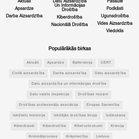
Aktuāli
Datu Aizsardzība
Pasaulē
Un Informācijas
Apsardze
Podkāsti
Drošība
Darba Aizsardzība
Ugunsdrošība
Kiberdrošība
Vides Aizsardzība
Nacionālā Drošība
Viedoklis
Populārākās birkas
Aktuāli
Apsardze
Baltkrievija
CERT
Civilā aizsardzība
Darba aizsardzība
Datu aizsardzība
Datu aizsardzība un informācijas drošība
Datu valsts inspekcija
Drošības nozare
Drošības profesionāļu asociācija
Eiropas Savienība
Iekšlietu ministrija
Iekšējās drošības birojs
Izlūkošana
Kiberdraudi
Kiberdrošība
Kiberuzbrukumi
Krievija
Kriminālprocess
Krāpniecība
Lietuva