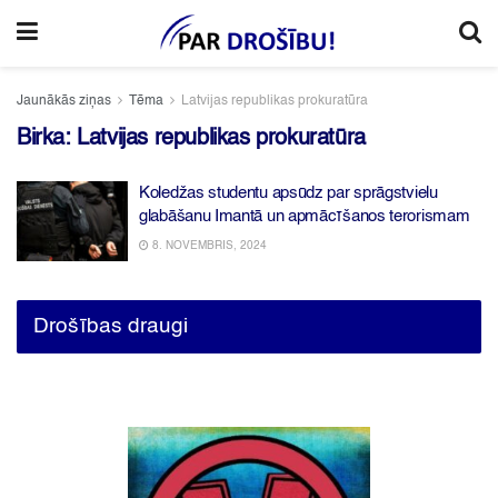
Jaunākās ziņas
Tēma
Latvijas republikas prokuratūra
Birka:
Latvijas republikas prokuratūra
Koledžas studentu apsūdz par sprāgstvielu
glabāšanu Imantā un apmācīšanos terorismam
8. NOVEMBRIS, 2024
Drošības draugi