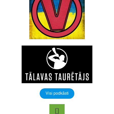
Visi podkāsti