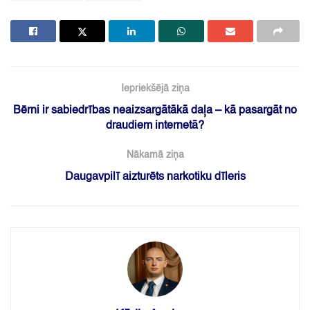
Iepriekšējā ziņa
Bērni ir sabiedrības neaizsargātākā daļa – kā pasargāt no
draudiem internetā?
Nākamā ziņa
Daugavpilī aizturēts narkotiku dīleris