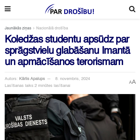
Jaunākās ziņas
Nacionālā drošība
Koledžas studentu apsūdz par
sprāgstvielu glabāšanu Imantā
un apmācīšanos terorismam
Autors:
Kārlis Apalups
8. novembris, 2024
A
A
Lasīšanas laiks:2 minūtes lasīšanai