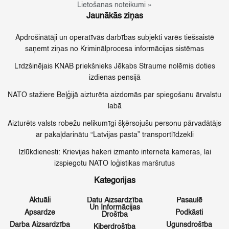
Lietošanas noteikumi »
Jaunākās ziņas
Apdrošinātāji un operatīvās darbības subjekti varēs tiešsaistē
saņemt ziņas no Kriminālprocesa informācijas sistēmas
Līdzšinējais KNAB priekšnieks Jēkabs Straume nolēmis doties
izdienas pensijā
NATO stažiere Beļģijā aizturēta aizdomās par spiegošanu ārvalstu
labā
Aizturēts valsts robežu nelikumīgi šķērsojušu personu pārvadātājs
ar pakaļdarinātu “Latvijas pasta” transportlīdzekli
Izlūkdienesti: Krievijas hakeri izmanto interneta kameras, lai
izspiegotu NATO loģistikas maršrutus
Kategorijas
Aktuāli
Datu Aizsardzība
Pasaulē
Un Informācijas
Apsardze
Podkāsti
Drošība
Darba Aizsardzība
Ugunsdrošība
Kiberdrošība