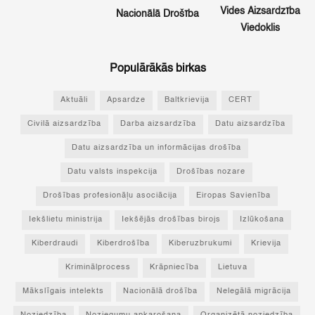
Vides Aizsardzība
Nacionālā Drošība
Viedoklis
Populārākās birkas
Aktuāli
Apsardze
Baltkrievija
CERT
Civilā aizsardzība
Darba aizsardzība
Datu aizsardzība
Datu aizsardzība un informācijas drošība
Datu valsts inspekcija
Drošības nozare
Drošības profesionāļu asociācija
Eiropas Savienība
Iekšlietu ministrija
Iekšējās drošības birojs
Izlūkošana
Kiberdraudi
Kiberdrošība
Kiberuzbrukumi
Krievija
Kriminālprocess
Krāpniecība
Lietuva
Mākslīgais intelekts
Nacionālā drošība
Nelegālā migrācija