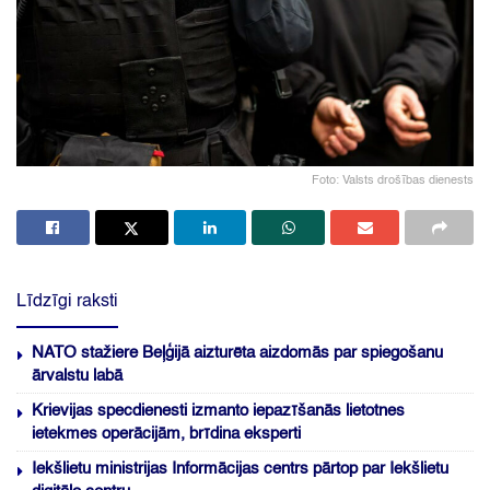
Foto: Valsts drošības dienests
Līdzīgi raksti
NATO stažiere Beļģijā aizturēta aizdomās par spiegošanu
ārvalstu labā
Krievijas specdienesti izmanto iepazīšanās lietotnes
ietekmes operācijām, brīdina eksperti
Iekšlietu ministrijas Informācijas centrs pārtop par Iekšlietu