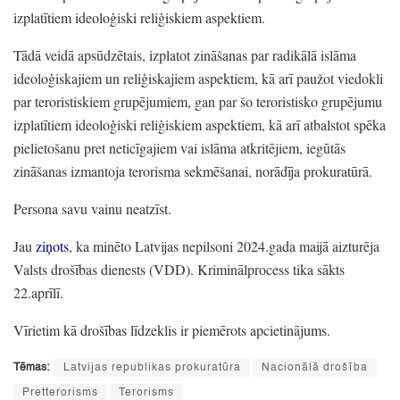
izplatītiem ideoloģiski reliģiskiem aspektiem.
Tādā veidā apsūdzētais,
izplatot zināšanas par radikālā islāma
ideoloģiskajiem un reliģiskajiem aspektiem,
kā arī paužot viedokli
par teroristiskiem grupējumiem,
gan par šo teroristisko grupējumu
izplatītiem ideoloģiski reliģiskiem aspektiem,
kā arī atbalstot spēka
pielietošanu pret neticīgajiem vai islāma atkritējiem,
iegūtās
zināšanas izmantoja terorisma sekmēšanai,
norādīja prokuratūrā.
Persona savu vainu neatzīst.
Jau
ziņots
, ka minēto Latvijas nepilsoni 2024.gada maijā aizturēja
Valsts drošības dienests
(VDD)
. Kriminālprocess tika sākts
22.aprīlī.
Vīrietim kā drošības līdzeklis ir piemērots apcietinājums.
Tēmas:
Latvijas republikas prokuratūra
Nacionālā drošība
Pretterorisms
Terorisms