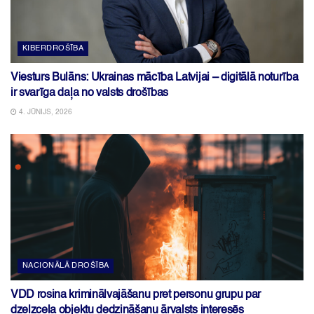
KIBERDROŠĪBA
Viesturs Bulāns: Ukrainas mācība Latvijai – digitālā noturība
ir svarīga daļa no valsts drošības
4. JŪNIJS, 2026
NACIONĀLĀ DROŠĪBA
VDD rosina kriminālvajāšanu pret personu grupu par
dzelzceļa objektu dedzināšanu ārvalsts interesēs