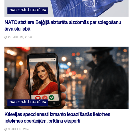
NACIONĀLĀ DROŠĪBA
NATO stažiere Beļģijā aizturēta aizdomās par spiegošanu
ārvalstu labā
29. JŪLIJS, 2026
NACIONĀLĀ DROŠĪBA
Krievijas specdienesti izmanto iepazīšanās lietotnes
ietekmes operācijām, brīdina eksperti
9. JŪLIJS, 2026