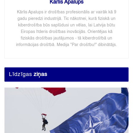
Kārlis Apalups
Kārlis Apalups ir drošības profesionālis ar vairāk kā 9
gadu pieredzi industrijā. Tic nākotnei, kurā fiziskā un
kiberdrošība būs saplūdusi un vēlas, lai Latvija būtu
Eiropas līderis drošības inovācijās. Orientējas kā
fiziskās drošības jautājumos - tā kiberdrošībā un
informācijas drošībā. Medija "Par drošību!" dibinātājs.
Līdzīgas
ziņas