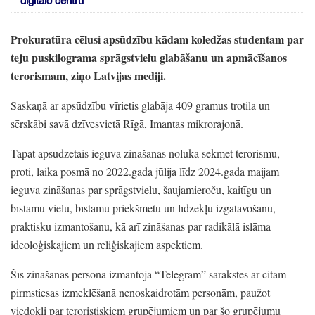
digitālo centru
Prokuratūra cēlusi apsūdzību kādam koledžas studentam par
teju puskilograma sprāgstvielu glabāšanu un apmācīšanos
terorismam,
ziņo Latvijas mediji.
Saskaņā ar apsūdzību vīrietis glabāja 409 gramus trotila un
sērskābi savā dzīvesvietā Rīgā,
Imantas mikrorajonā.
Tāpat apsūdzētais ieguva zināšanas nolūkā sekmēt terorismu,
proti,
laika posmā no 2022.gada jūlija līdz 2024.gada maijam
ieguva zināšanas par sprāgstvielu,
šaujamieroču,
kaitīgu un
bīstamu vielu,
bīstamu priekšmetu un līdzekļu izgatavošanu,
praktisku izmantošanu,
kā arī zināšanas par radikālā islāma
ideoloģiskajiem un reliģiskajiem aspektiem.
Šīs zināšanas persona izmantoja
“Telegram”
sarakstēs ar citām
pirmstiesas izmeklēšanā nenoskaidrotām personām,
paužot
viedokli par teroristiskiem grupējumiem un par šo grupējumu