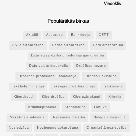
Viedoklis
Populārākās birkas
Aktuāli
Apsardze
Baltkrievija
CERT
Civilā aizsardzība
Darba aizsardzība
Datu aizsardzība
Datu aizsardzība un informācijas drošība
Datu valsts inspekcija
Drošības nozare
Drošības profesionāļu asociācija
Eiropas Savienība
Iekšlietu ministrija
Iekšējās drošības birojs
Izlūkošana
Kiberdraudi
Kiberdrošība
Kiberuzbrukumi
Krievija
Kriminālprocess
Krāpniecība
Lietuva
Mākslīgais intelekts
Nacionālā drošība
Nelegālā migrācija
Noziedzība
Noziegumu apkarošana
Organizētā noziedzība