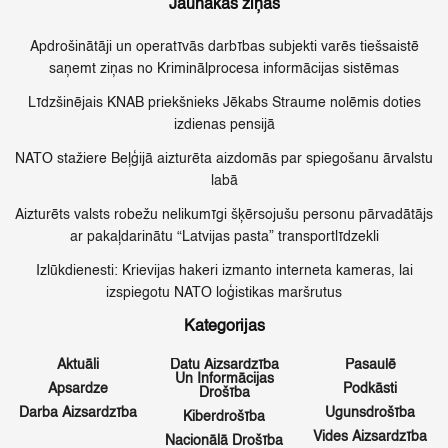
Jaunākās ziņas
Apdrošinātāji un operatīvās darbības subjekti varēs tiešsaistē
saņemt ziņas no Kriminālprocesa informācijas sistēmas
Līdzšinējais KNAB priekšnieks Jēkabs Straume nolēmis doties
izdienas pensijā
NATO stažiere Beļģijā aizturēta aizdomās par spiegošanu ārvalstu
labā
Aizturēts valsts robežu nelikumīgi šķērsojušu personu pārvadātājs
ar pakaļdarinātu “Latvijas pasta” transportlīdzekli
Izlūkdienesti: Krievijas hakeri izmanto interneta kameras, lai
izspiegotu NATO loģistikas maršrutus
Kategorijas
Aktuāli
Datu Aizsardzība
Pasaulē
Un Informācijas
Apsardze
Podkāsti
Drošība
Darba Aizsardzība
Ugunsdrošība
Kiberdrošība
Vides Aizsardzība
Nacionālā Drošība