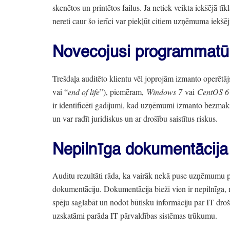
skenētos un printētos failus.
Ja netiek veikta iekšējā tīk
nereti caur šo ierīci var piekļūt citiem uzņēmuma iekšē
Novecojusi programmatū
Trešdaļa auditēto klientu vēl joprojām izmanto operētāj
vai
“
end of life
”
),
piemēram,
Windows 7
vai
CentOS 6
ir identificēti gadījumi,
kad uzņēmumi izmanto bezmaks
un var radīt juridiskus un ar drošību saistītus riskus.
Nepilnīga dokumentācija
Auditu rezultāti rāda,
ka vairāk nekā puse uzņēmumu pav
dokumentāciju.
Dokumentācija bieži vien ir nepilnīga,
n
spēju saglabāt un nodot būtisku informāciju par IT dro
uzskatāmi parāda IT pārvaldības sistēmas trūkumu.