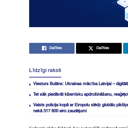
Dalīties
Dalīties
Līdzīgi raksti
Viesturs Bulāns: Ukrainas mācība Latvijai – digitāl
Tet sāk piedāvāt kiberrisku apdrošināšanu, reaģēj
Valsts policija kopā ar Eiropolu slēdz globālu pik
nekā 317 600 eiro zaudējumi
Galvenie riska faktori,
kas potenciāli apdraud uzņē