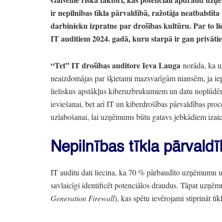
ir nepilnības tīkla pārvaldībā,
ražotāja neatbalstīta
darbinieku izpratne par drošības kultūru.
Par to l
IT auditiem 2024.
gadā,
kuru starpā ir gan privāt
“Tet”
IT drošības auditore Ieva Lauga
norāda,
ka u
neaizdomājas par šķietami mazsvarīgām niansēm,
ja ie
lieliskus apstākļus kiberuzbrukumiem un datu noplūdē
ieviešanai,
bet arī IT un kiberdrošības pārvaldības proc
uzlabošanai,
lai uzņēmums būtu gatavs jebkādiem izai
Nepilnības tīkla pārvald
IT auditu dati liecina,
ka 70
% pārbaudīto uzņēmumu un 
savlaicīgi identificēt potenciālos draudus.
Tāpat uzņēmu
Generation Firewall
),
kas spētu ievērojami stiprināt tī