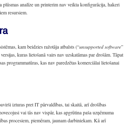
la plūsmas analīze un printerim nav veikta konfigurācija,
hakeri
jiem resursiem.
ra
sistēmas,
kam beidzies ražotāja atbalsts
(“
unsupported software
”
versijas,
kuras lietošanā vairs nav uzskatāmas par drošām.
Tāpat
as programmatūras,
kas nav paredzētas komerciālai lietošanai
irši izturas pret IT pārvaldības,
tai skaitā,
arī drošības
ovecojusi vai tās nav vispār,
kas apgrūtina paša uzņēmuma
šības procesiem,
piemēram,
jaunam darbiniekam.
Kā arī