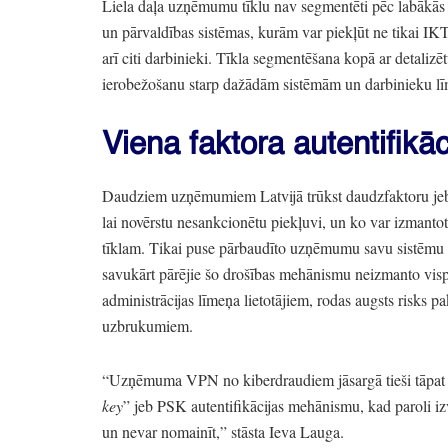
Liela daļa uzņēmumu tīklu nav segmentēti pēc labākā
un pārvaldības sistēmas,
kurām var piekļūt ne tikai IKT
arī citi darbinieki.
Tīkla segmentēšana kopā ar detalizēt
ierobežošanu starp dažādām sistēmām un darbinieku l
Viena faktora autentifikāc
Daudziem uzņēmumiem Latvijā trūkst daudzfaktoru jeb v
lai novērstu nesankcionētu piekļuvi,
un ko var izmantot
tīklam.
Tikai puse pārbaudīto uzņēmumu savu sistēmu vai
savukārt pārējie šo drošības mehānismu neizmanto visp
administrācijas līmeņa lietotājiem,
rodas augsts risks p
uzbrukumiem.
“Uzņēmuma VPN no kiberdraudiem jāsargā tieši tāpat k
key
”
jeb PSK autentifikācijas mehānismu,
kad paroli iz
un nevar nomainīt,
”
stāsta Ieva Lauga.