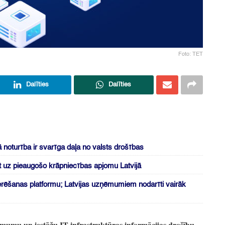
Foto: TET
Dalīties
Dalīties
ā noturība ir svarīga daļa no valsts drošības
ot uz pieaugošo krāpniecības apjomu Latvijā
šķerēšanas platformu; Latvijas uzņēmumiem nodarīti vairāk
mumu un iestāžu IT infrastruktūras informācijas drošību,