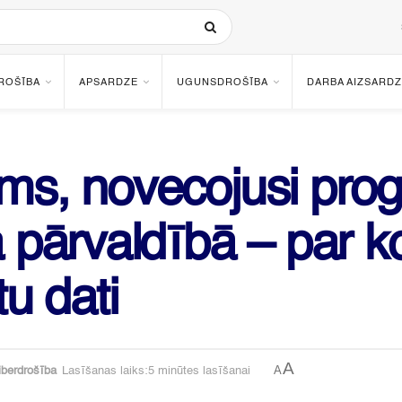
ROŠĪBA
APSARDZE
UGUNSDROŠĪBA
DARBA AIZSARDZ
ums, novecojusi pr
a pārvaldībā – par ko
tu dati
A
A
iberdrošība
Lasīšanas laiks:5 minūtes lasīšanai