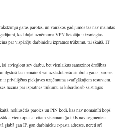
 rakstzīmju garas paroles,
un vairākos gadījumos tās nav mainītas
gadījumi,
kad daļai uzņēmuma VPN lietotāju ir izsniegtas
ecina par vispārēju darbinieku izpratnes trūkumu,
tai skaitā,
IT
,
lai atvieglotu sev darbu,
bet vienlaikus samazinot drošības
n ilgstoši tās nemainot vai uzstādot sešu simbolu garas paroles.
m ir priviliģētas piekļuves uzņēmuma svarīgākajiem resursiem.
es liecina par izpratnes trūkumu ar kiberdrošīb saistītajos
kaitā,
noklusētās paroles un PIN kodi,
kas nav nomainīti kopš
ekštīklā vienkopus ar citām sistēmām
(ja tīkls nav segmentēts
–
tā glabā gan IP,
gan darbinieku e-pasta adreses,
nereti arī