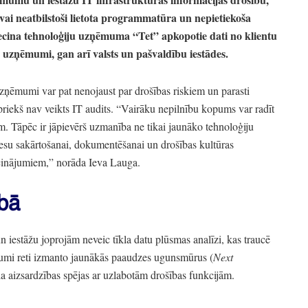
 vai neatbilstoši lietota programmatūra un nepietiekoša
iecina tehnoloģiju uzņēmuma
“Tet”
apkopotie dati no klientu
ie uzņēmumi,
gan arī valsts un pašvaldību iestādes.
zņēmumi var pat nenojaust par drošības riskiem un parasti
priekš nav veikts IT audits.
“Vairāku nepilnību kopums var radīt
m.
Tāpēc ir jāpievērš uzmanība ne tikai jaunāko tehnoloģiju
esu sakārtošanai,
dokumentēšanai un drošības kultūras
cinājumiem,
”
norāda Ieva Lauga.
ībā
iestāžu joprojām neveic tīkla datu plūsmas analīzi,
kas traucē
mi reti izmanto jaunākās paaudzes ugunsmūrus
(
Next
kla aizsardzības spējas ar uzlabotām drošības funkcijām.