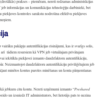
s
(drošākās)
prakses
– piemēram,
nereti redzamas administrācijas
 jeb informācijas un komunikācijas tehnoloģiju darbinieki,
bet
u piekļuves kontroles sarakstu nodrošina efektīvu piekļuves
īmeņiem.
ija
airāku pakāpju autentifikācijas risinājumi,
kas ir svarīgs solis,
 arī
tādiem resursiem kā VPN jeb virtuālajam privātajam
 iekštīkla piekļuvei izmanto daudzfaktoru autentifikāciju,
ār.
Neizmantojot daudzfaktoru autentifikāciju priviliģētajiem jeb
akļaut minētos kontus paroles minēšanas un konta pārņemšanas
ā jebkuru citu kontu.
Nereti uzņēmumi izmanto
“
Preshared
veido un izsniedz IT administrators,
bet lietotājs pats to nezina