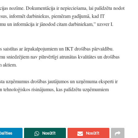
ijas nozīme.
Dokumentācija ir nepieciešama,
lai palīdzētu nodot
esus,
informēt darbiniekus,
piemēram gadījumā,
kad IT
mumu un informācija ir jānodod citam darbiniekam,
”
uzsver I.
s saistītas ar ārpakalpojumiem un IKT drošības pārvaldību.
 sniedzējiem nav pilnvērtīgi atrunātas kvalitātes un drošības
m aktiem.
sta uzņēmumus drošības jautājumos un uzņēmuma eksperti ir
n tehnoloģiskos risinājumus,
kas palīdzētu uzņēmumiem
Dalīties
Nosūtīt
Nosūtīt