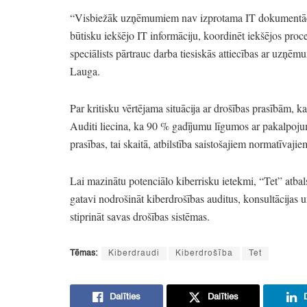
“Visbiežāk uzņēmumiem nav izprotama IT dokumentāc
būtisku iekšējo IT informāciju,
koordinēt iekšējos proc
speciālists pārtrauc darba tiesiskās attiecības ar uzņē
Lauga.
Par kritisku vērtējama situācija ar drošības prasībām,
ka
Auditi liecina,
ka 90
% gadījumu līgumos ar pakalpojumu
prasības,
tai skaitā,
atbilstība saistošajiem normatīvajie
Lai mazinātu potenciālo kiberrisku ietekmi,
“Tet”
atbal
gatavi nodrošināt kiberdrošības auditus,
konsultācijas u
stiprināt savas drošības sistēmas.
Tēmas:
Kiberdraudi
Kiberdrošība
Tet
Dalīties
Dalīties