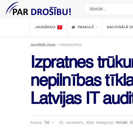
JAUNĀKAIS
!
PASAULĒ
NACIONĀLĀ D
Jaunākās ziņas
Kiberdrošība
Izpratnes trūk
nepilnības tīkl
Latvijas IT audi
Autors:
Tet
25. novembris, 2024
Kategorija:
Aktuāli
,
K