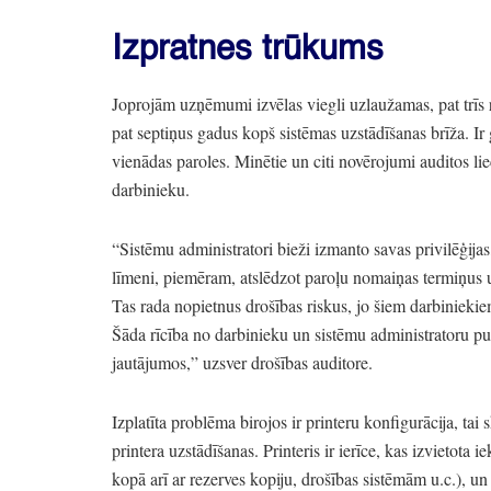
Izpratnes trūkums
Joprojām uzņēmumi izvēlas viegli uzlaužamas,
pat trīs
pat septiņus gadus kopš sistēmas uzstādīšanas brīža.
Ir 
vienādas paroles.
Minētie un citi novērojumi auditos li
darbinieku.
“Sistēmu administratori bieži izmanto savas privilēģijas
līmeni,
piemēram,
atslēdzot paroļu nomaiņas termiņus u
Tas rada nopietnus drošības riskus,
jo šiem darbiniekie
Šāda rīcība no darbinieku un sistēmu administratoru pus
jautājumos,
”
uzsver drošības auditore.
Izplatīta problēma birojos ir printeru konfigurācija,
tai s
printera uzstādīšanas.
Printeris ir ierīce,
kas izvietota i
kopā arī ar rezerves kopiju,
drošības sistēmām u.c.
),
un 