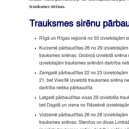
trauksmes sirēnas.
Trauksmes sirēnu pārbaud
Rīgā un Rīgas reģionā no 55 izvietotajām s
Kurzemē pārbaudītas 26 no 29 izvietotajām
trauksmes sirēnas.
Grobiņā izvietotā sirēna
izvietotajām trauksmes sirēnām darbība net
Zemgalē pārbaudītas 22 no 23 izvietotajām
21,
bet Viesītē izvietotā trauksmes sirēna n
darbība netika pārbaudīta.
Latgalē pārbaudītas visas 29 izvietotās tra
bet Dagdā un viena no Rēzeknē izvietotajā
Vidzemē pārbaudītas 26 no 28 izvietotajām
trauksmes sirēnas.
Stenčos un divas Limbažo