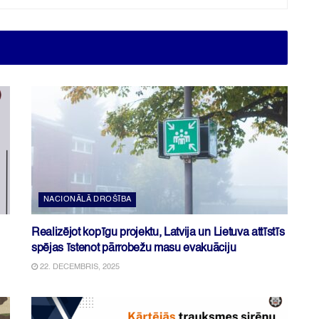
NACIONĀLĀ DROŠĪBA
Realizējot kopīgu projektu, Latvija un Lietuva attīstīs
spējas īstenot pārrobežu masu evakuāciju
22. DECEMBRIS, 2025