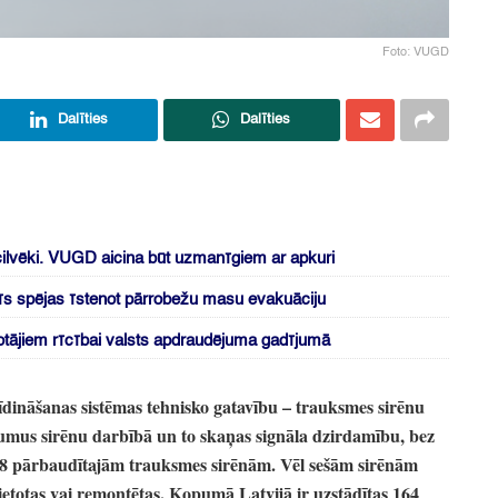
Foto: VUGD
Dalīties
Dalīties
cilvēki. VUGD aicina būt uzmanīgiem ar apkuri
īstīs spējas īstenot pārrobežu masu evakuāciju
tājiem rīcībai valsts apdraudējuma gadījumā
īdināšanas sistēmas tehnisko gatavību
– trauksmes sirēnu
umus sirēnu darbībā un to skaņas signāla dzirdamību,
bez
8 pārbaudītajām trauksmes sirēnām.
Vēl sešām sirēnām
etotas vai remontētas.
Kopumā Latvijā ir uzstādītas 164