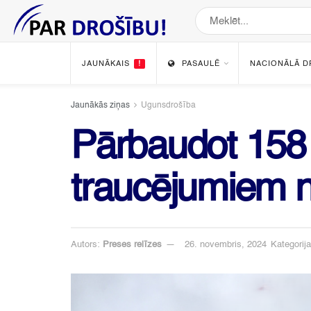
JAUNĀKAIS
!
PASAULĒ
NACIONĀLĀ D
Jaunākās ziņas
Ugunsdrošība
Pārbaudot 158 
traucējumiem n
Autors:
Preses relīzes
26. novembris, 2024
Kategorija