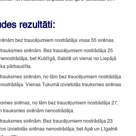
es rezultāti:
irēnām bez traucējumiem nostrādāja visas 55 sirēnas.
 trauksmes sirēnām.
Bez traucējumiem nostrādāja 25
 nenostrādāja,
bet Kuldīgā,
Sabilē un vienai no Liepājā
ika pārbaudīta.
 trauksmes sirēnām,
no tām bez traucējumiem nostrādāja
enostrādāja.
Vienas Tukumā izvietotās trauksmes sirēnas
uksmes sirēnas,
no tām bez traucējumiem nostrādāja 27,
m trauksmes sirēnām nenostrādāja.
 trauksmes sirēnām.
Bez traucējumiem nostrādāja 23
s izvietotās sirēnas nenostrādāja,
bet Apē un Līgatnē