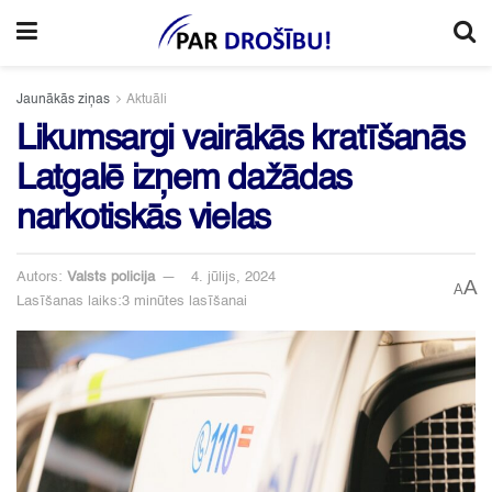
Jaunākās ziņas
Aktuāli
Likumsargi vairākās kratīšanās
Latgalē izņem dažādas
narkotiskās vielas
Autors:
Valsts policija
4. jūlijs, 2024
A
A
Lasīšanas laiks:3 minūtes lasīšanai