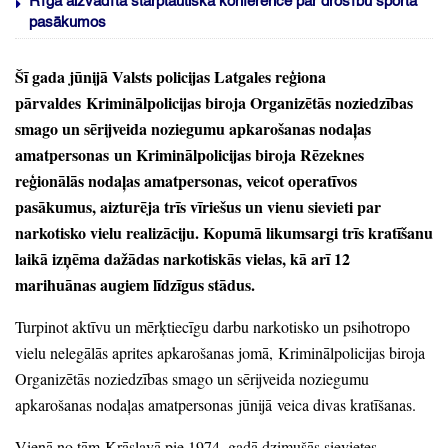
Rīgā aizvadīta starptautiska konference par drošību sporta
pasākumos
Šī gada jūnijā Valsts policijas Latgales reģiona
pārvaldes Kriminālpolicijas biroja Organizētās noziedzības
smago un sērijveida noziegumu apkarošanas nodaļas
amatpersonas un Kriminālpolicijas biroja Rēzeknes
reģionālās nodaļas amatpersonas,
veicot operatīvos
pasākumus,
aizturēja trīs vīriešus un vienu sievieti par
narkotisko vielu realizāciju.
Kopumā likumsargi trīs kratīšanu
laikā izņēma dažādas narkotiskās vielas,
kā arī 12
marihuānas augiem līdzīgus stādus.
Turpinot aktīvu un mērķtiecīgu darbu narkotisko un psihotropo
vielu nelegālās aprites apkarošanas jomā,
Kriminālpolicijas biroja
Organizētās noziedzības smago un sērijveida noziegumu
apkarošanas nodaļas amatpersonas jūnijā veica divas kratīšanas.
Vienā no tām Krāslavā pie 1974.
gadā dzimušās sievietes