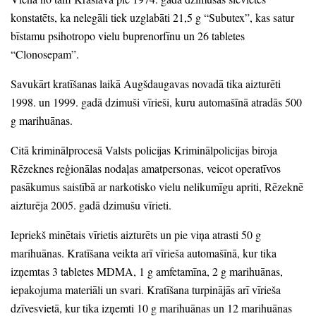
konstatēts,
ka nelegāli tiek uzglabāti 21,5 g
“Subutex”
, kas satur
bīstamu psihotropo vielu buprenorfīnu un 26 tabletes
“Clonosepam”
.
Savukārt kratīšanas laikā Augšdaugavas novadā tika aizturēti
1998.
un 1999.
gadā dzimuši vīrieši,
kuru automašīnā atradās 500
g marihuānas.
Citā kriminālprocesā Valsts policijas Kriminālpolicijas biroja
Rēzeknes reģionālas nodaļas amatpersonas,
veicot operatīvos
pasākumus saistībā ar narkotisko vielu nelikumīgu apriti,
Rēzeknē
aizturēja 2005.
gadā dzimušu vīrieti.
Iepriekš minētais vīrietis aizturēts un pie viņa atrasti 50 g
marihuānas.
Kratīšana veikta arī vīrieša automašīnā,
kur tika
izņemtas 3 tabletes MDMA,
1 g amfetamīna,
2 g marihuānas,
iepakojuma materiāli un svari.
Kratīšana turpinājās arī vīrieša
dzīvesvietā,
kur tika izņemti 10 g marihuānas un 12 marihuānas