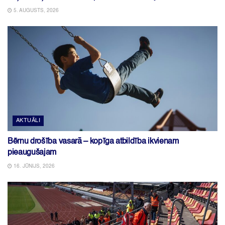
5. AUGUSTS, 2026
AKTUĀLI
Bērnu drošība vasarā – kopīga atbildība ikvienam
pieaugušajam
16. JŪNIJS, 2026