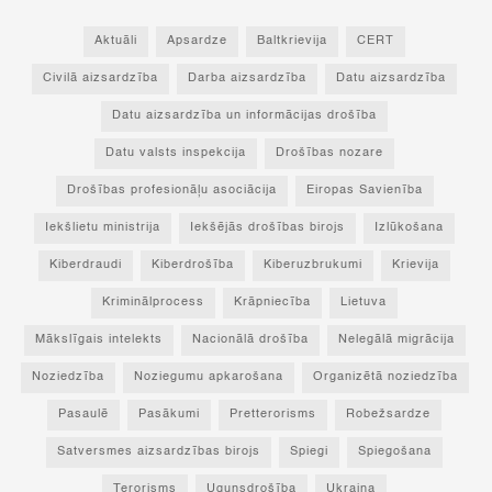
Aktuāli
Apsardze
Baltkrievija
CERT
Civilā aizsardzība
Darba aizsardzība
Datu aizsardzība
Datu aizsardzība un informācijas drošība
Datu valsts inspekcija
Drošības nozare
Drošības profesionāļu asociācija
Eiropas Savienība
Iekšlietu ministrija
Iekšējās drošības birojs
Izlūkošana
Kiberdraudi
Kiberdrošība
Kiberuzbrukumi
Krievija
Kriminālprocess
Krāpniecība
Lietuva
Mākslīgais intelekts
Nacionālā drošība
Nelegālā migrācija
Noziedzība
Noziegumu apkarošana
Organizētā noziedzība
Pasaulē
Pasākumi
Pretterorisms
Robežsardze
Satversmes aizsardzības birojs
Spiegi
Spiegošana
Terorisms
Ugunsdrošība
Ukraina