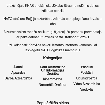
Līdzšinējais KNAB priekšnieks Jēkabs Straume nolēmis doties
izdienas pensijā
NATO stažiere Beļģijā aizturēta aizdomās par spiegošanu ārvalstu
labā
Aizturēts valsts robežu nelikumīgi šķērsojušu personu pārvadātājs
ar pakaļdarinātu “Latvijas pasta” transportlīdzekli
Izlūkdienesti: Krievijas hakeri izmanto interneta kameras, lai
izspiegotu NATO loģistikas maršrutus
Kategorijas
Aktuāli
Datu Aizsardzība
Pasaulē
Un Informācijas
Apsardze
Podkāsti
Drošība
Darba Aizsardzība
Ugunsdrošība
Kiberdrošība
Vides Aizsardzība
Nacionālā Drošība
Viedoklis
Populārākās birkas