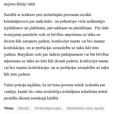
augiem līdzīgi stādi.
Saistībā ar notikušo pret aizturētajām personām uzsākti
kriminālprocesi par narkotisko
un psihotropo vielu nelikumīgu
iegādāšanos un glabāšanu,
pārvadāšanu un pārsūtīšanu.
Par šādu
noziegumu paredzēts sods ar brīvības atņemšanu uz laiku no
diviem līdz astoņiem gadiem,
konfiscējot mantu vai bez mantas
konfiskācijas,
un ar probācijas uzraudzību uz laiku līdz trim
gadiem.
Bargākais sods par šādiem pārkāpumiem var būt brīvības
atņemšana uz laiku no trim līdz desmit gadiem,
konfiscējot mantu
vai bez mantas konfiskācijas,
un ar probācijas uzraudzību uz laiku
līdz trim gadiem.
Valsts policija atgādina,
ka neviena persona netiek uzskatīta par
vainīgu,
kamēr tās vaina noziedzīga nodarījuma izdarīšanā netiek
pierādīta likumā noteiktajā kārtībā.
Tēmas:
Aktuāli
Kriminālprocess
Narkotisko vielu aprite