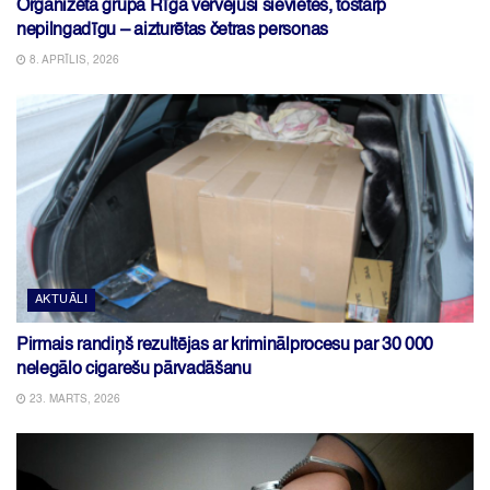
Organizēta grupa Rīgā vervējusi sievietes, tostarp
nepilngadīgu – aizturētas četras personas
8. APRĪLIS, 2026
AKTUĀLI
Pirmais randiņš rezultējas ar kriminālprocesu par 30 000
nelegālo cigarešu pārvadāšanu
23. MARTS, 2026