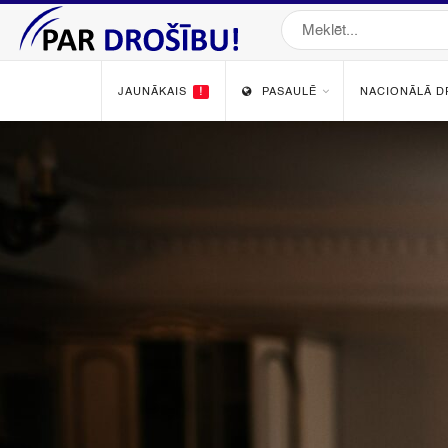
JAUNĀKAIS
!
PASAULĒ
NACIONĀLĀ D