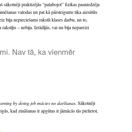
š sākotnēji praktizējās
“palabojot”
fizikas pasniedzēja
nas valodas un pat kā pārsteigums tika aizsūtīts
iz bija nepieciešams rakstīt klases darbu,
un to,
 rakstījis
– nebija.
Izrādījās,
vai nu bija nepareizi
umi.
Nav tā,
ka vienmēr
arning by doing jeb mācies no darīšanas.
Sākotnēji
igās,
kad zināšanas ir apgūtas ir jāmācās tās pielietot,