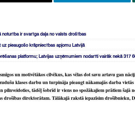
ā noturība ir svarīga daļa no valsts drošības
ot uz pieaugošo krāpniecības apjomu Latvijā
šķerēšanas platformu; Latvijas uzņēmumiem nodarīti vairāk nekā 317 
smīgos un motivētākos cilvēkus,
kas vēlas dot savu artavu gan nācij
azudušu klases darbu un turpināja pieaugt nākamajās darba vietās
n pilnveidoties,
tādēļ šobrīd ir viens no spožākajiem prātiem šajā n
s drošības direktorātam.
Tālākajā rakstā iepazīsim drošībnieku,
Dr