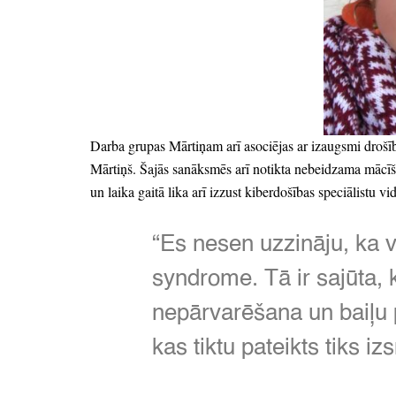
Darba grupas Mārtiņam arī asociējas ar izaugsmi drošī
Mārtiņš.
Šajās sanāksmēs arī notikta nebeidzama mācīš
un laika gaitā lika arī izzust kiberdošības speciālistu
“Es nesen uzzināju,
ka v
syndrome.
Tā ir sajūta,
nepārvarēšana un baiļu
kas tiktu pateikts tiks i