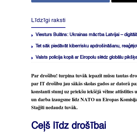
Līdzīgi raksti
Viesturs Bulāns: Ukrainas mācība Latvijai – digitāl
Tet sāk piedāvāt kiberrisku apdrošināšanu, reaģēj
Valsts policija kopā ar Eiropolu slēdz globālu pik
Par drošību!
turpina tuvāk iepazīt mūsu tautas dro
par IT drošību jau sākās skolas gados ar datorā p
konstanti stumj uz priekšu iekšējā vēlme attīstīties u
un darba izaugsme līdz NATO un Eiropas Komisija
Staģīti nedaudz tuvāk.
Ceļš līdz drošībai