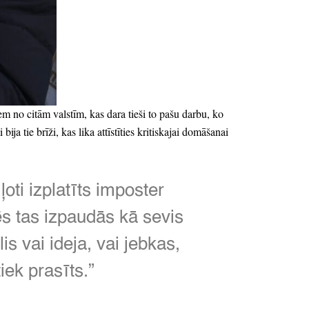
em no citām valstīm,
kas dara tieši to pašu darbu,
ko
bija tie brīži,
kas lika attīstīties kritiskajai domāšanai
 ļoti izplatīts imposter
 tas izpaudās kā sevis
is vai ideja,
vai jebkas,
iek prasīts.
”