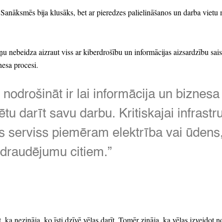
Sanāksmēs bija klusāks,
bet ar pieredzes palielināšanos un darba vietu
ņu nebeidza aizraut viss ar kiberdrošību un informācijas aizsardzību saist
nesa procesi.
drošināt ir lai informācija un biznesa 
ētu darīt savu darbu.
Kritiskajai infrastr
s serviss piemēram elektrība vai ūdens
pdraudējumu citiem.
”
,
ka nezināja,
ko īsti dzīvē vēlas darīt.
Tomēr zināja,
ka vēlas izveidot n