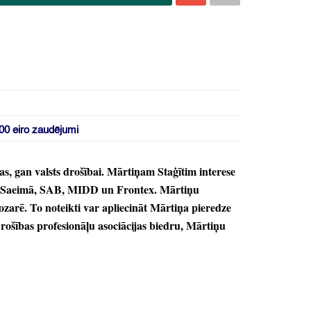
600 eiro zaudējumi
as,
gan valsts drošībai.
Mārtiņam Staģītim interese
 Saeimā,
SAB,
MIDD un Frontex.
Mārtiņu
ozarē.
To noteikti var apliecināt Mārtiņa pieredze
ošības profesionāļu asociācijas biedru,
Mārtiņu