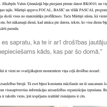
.
Jēkabpils Valsts Ģimnāzijā bija pieejami pirmie datori BK0010,
un viņ
as tajās.
Mārtiņš apguva FOCAL,
BASIC un vēlāk PASCAL programmēša
ja skolā visus no matemātiķu profīlklases.
Taču Mārtiņš stāsta,
kā vienre
kstu,
bet nākamajā dienā,
kad atnāca pie datora,
teksts,
ko visu dienu bija
nkārši pazuda.
 es sapratu,
ka te ir arī drošības jautāj
 nepieciešams kāds,
kas par šo domā.
”
kti ir vieni no svarīgākajiem momentiem viņa ceļā drošības nozarē.
zsardzības birojā.
Tā esot bijusi konstanta mācīšanās un tā saucamais
le
 un visasaptverošas informācijas aizsardzības organizācijas izprašana.
Be
a ir rakstīts viens,
ļoti iespējams realitātē risinājums ir cits.