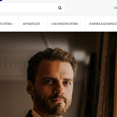
c
ROŠĪBA
APSARDZE
UGUNSDROŠĪBA
DARBA AIZSARDZ