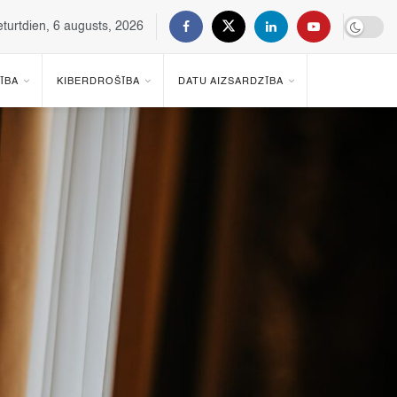
eturtdien, 6 augusts, 2026
ĪBA
KIBERDROŠĪBA
DATU AIZSARDZĪBA