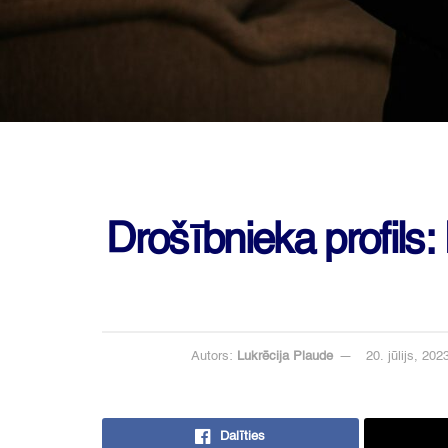
Drošībnieka profils:
Autors:
Lukrēcija Plaude
20. jūlijs, 202
Dalīties