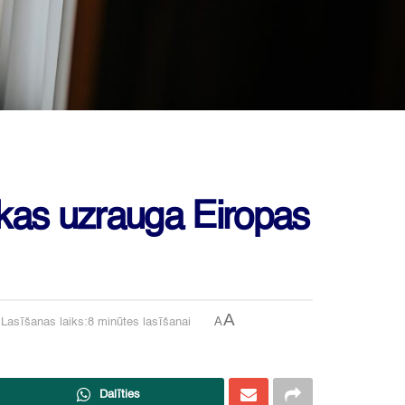
, kas uzrauga Eiropas
A
A
Lasīšanas laiks:8 minūtes lasīšanai
Dalīties