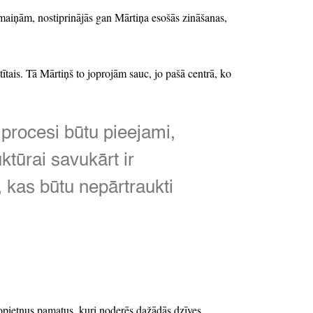
 maiņām,
nostiprinājās gan Mārtiņa esošās zināšanas,
ītais.
Tā Mārtiņš to joprojām sauc,
jo pašā centrā,
ko
procesi būtu pieejami,
uktūrai savukārt ir
,
kas būtu nepārtraukti
opietnus pamatus,
kuri noderēs dažādās dzīves