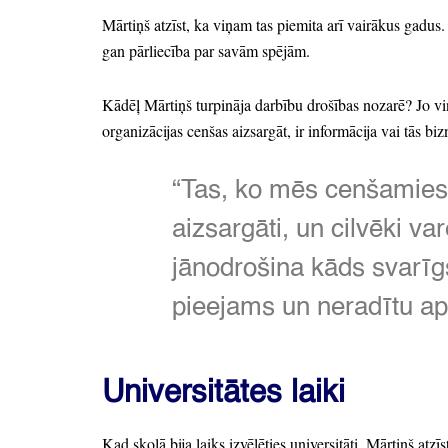
Mārtiņš atzīst,
ka viņam tas piemita arī vairākus gadus.
gan pārliecība par savām spējām.
Kādēļ Mārtiņš turpināja darbību drošības nozarē?
Jo vi
organizācijas cenšas aizsargāt,
ir informācija vai tās biz
“Tas,
ko mēs cenšamies no
aizsargāti,
un cilvēki var
jānodrošina kāds svarīg
pieejams un neradītu a
Universitātes laiki
Kad skolā bija laiks izvēlēties universitāti,
Mārtiņš atzīst