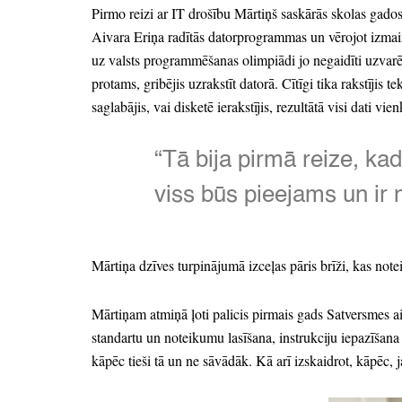
Pirmo reizi ar IT drošību Mārtiņš saskārās skolas gados
Aivara Eriņa radītās datorprogrammas un vērojot izmaiņ
uz valsts programmēšanas olimpiādi jo negaidīti uzvarē
protams,
gribējis uzrakstīt datorā.
Cītīgi tika rakstījis te
saglabājis,
vai disketē ierakstījis,
rezultātā visi dati vie
“Tā bija pirmā reize,
kad
viss būs pieejams un ir
Mārtiņa dzīves turpinājumā izceļas pāris brīži,
kas notei
Mārtiņam atmiņā ļoti palicis pirmais gads Satversmes ai
standartu un noteikumu lasīšana,
instrukciju iepazīšana
kāpēc tieši tā un ne sāvādāk.
Kā arī izskaidrot,
kāpēc,
j