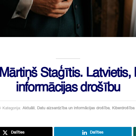
 Mārtiņš Staģītis. Latvietis
informācijas drošību
3
Kategorija:
Aktuāli
,
Datu aizsardzība un informācijas drošība
,
Kiberdrošība
Dalīties
Dalīties