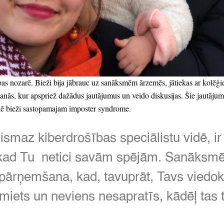
bas nozarē.
Bieži bija jābrauc uz sanāksmēm ārzemēs,
jātiekas ar kolēģi
anās,
kur apspriež dažādus jautājumus un veido diskusijas.
Šie jautājumi 
 vidē bieži sastopamajam imposter syndrome.
ismaz kiberdrošības speciālistu vidē,
ir
kad Tu
netici savām spējām.
Sanāksmēs
 pārņemšana,
kad,
tavuprāt,
Tavs viedokl
zsmiets un neviens nesapratīs,
kādēļ tas t