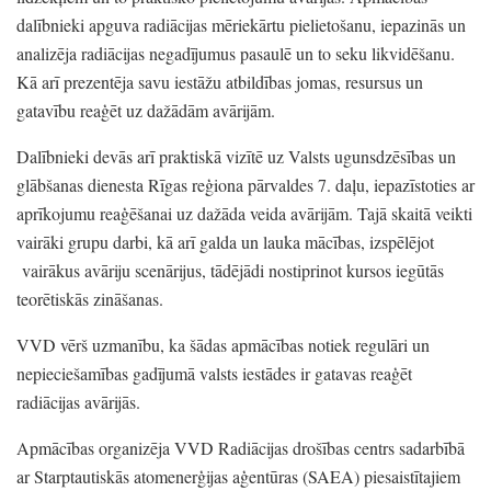
dalībnieki apguva radiācijas mēriekārtu pielietošanu,
iepazinās un
analizēja radiācijas negadījumus pasaulē un to seku likvidēšanu.
Kā arī prezentēja savu iestāžu atbildības jomas,
resursus un
gatavību reaģēt uz dažādām avārijām.
Dalībnieki devās arī praktiskā vizītē uz Valsts ugunsdzēsības un
glābšanas dienesta Rīgas reģiona pārvaldes 7.
daļu,
iepazīstoties ar
aprīkojumu reaģēšanai uz dažāda veida avārijām.
Tajā skaitā veikti
vairāki grupu darbi,
kā arī galda un lauka mācības,
izspēlējot
vairākus avāriju scenārijus,
tādējādi nostiprinot kursos iegūtās
teorētiskās zināšanas.
VVD vērš uzmanību,
ka šādas apmācības notiek regulāri un
nepieciešamības gadījumā valsts iestādes ir gatavas reaģēt
radiācijas avārijās.
Apmācības organizēja VVD Radiācijas drošības centrs sadarbībā
ar Starptautiskās atomenerģijas aģentūras
(SAEA)
piesaistītajiem