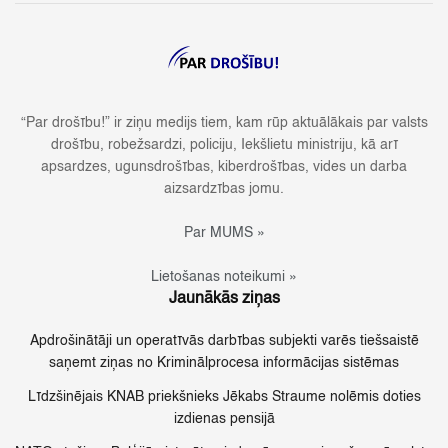
“Par drošību!” ir ziņu medijs tiem, kam rūp aktuālākais par valsts
drošību, robežsardzi, policiju, Iekšlietu ministriju, kā arī
apsardzes, ugunsdrošības, kiberdrošības, vides un darba
aizsardzības jomu.
Par MUMS »
Lietošanas noteikumi »
Jaunākās ziņas
Apdrošinātāji un operatīvās darbības subjekti varēs tiešsaistē
saņemt ziņas no Kriminālprocesa informācijas sistēmas
Līdzšinējais KNAB priekšnieks Jēkabs Straume nolēmis doties
izdienas pensijā