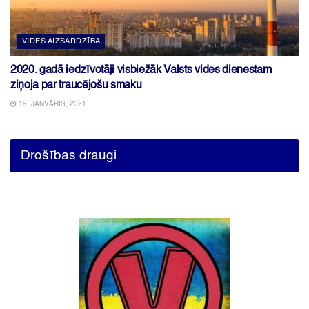
VIDES AIZSARDZĪBA
2020. gadā iedzīvotāji visbiežāk Valsts vides dienestam
ziņoja par traucējošu smaku
19. JANVĀRIS, 2021
Drošības draugi