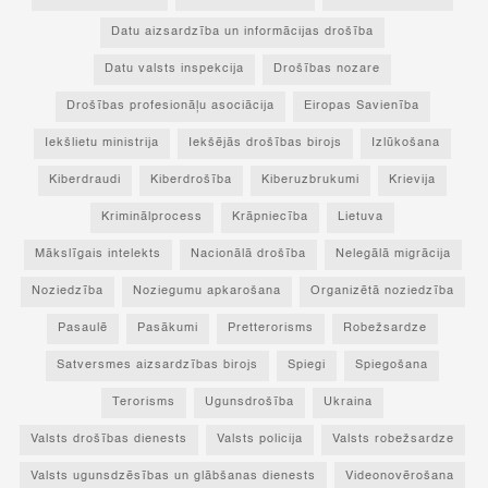
Datu aizsardzība un informācijas drošība
Datu valsts inspekcija
Drošības nozare
Drošības profesionāļu asociācija
Eiropas Savienība
Iekšlietu ministrija
Iekšējās drošības birojs
Izlūkošana
Kiberdraudi
Kiberdrošība
Kiberuzbrukumi
Krievija
Kriminālprocess
Krāpniecība
Lietuva
Mākslīgais intelekts
Nacionālā drošība
Nelegālā migrācija
Noziedzība
Noziegumu apkarošana
Organizētā noziedzība
Pasaulē
Pasākumi
Pretterorisms
Robežsardze
Satversmes aizsardzības birojs
Spiegi
Spiegošana
Terorisms
Ugunsdrošība
Ukraina
Valsts drošības dienests
Valsts policija
Valsts robežsardze
Valsts ugunsdzēsības un glābšanas dienests
Videonovērošana