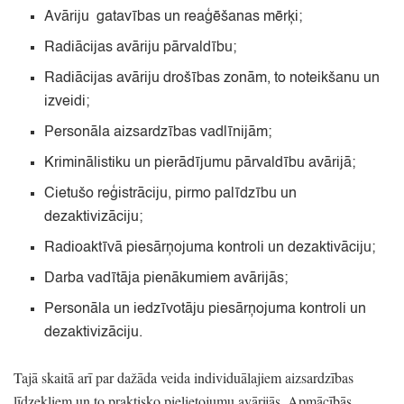
Avāriju
gatavības un reaģēšanas mērķi;
Radiācijas avāriju pārvaldību;
Radiācijas avāriju drošības zonām,
to noteikšanu un
izveidi;
Personāla aizsardzības vadlīnijām;
Kriminālistiku un pierādījumu pārvaldību avārijā;
Cietušo reģistrāciju,
pirmo palīdzību un
dezaktivizāciju;
Radioaktīvā piesārņojuma kontroli un dezaktivāciju;
Darba vadītāja pienākumiem avārijās;
Personāla un iedzīvotāju piesārņojuma kontroli un
dezaktivizāciju.
Tajā skaitā arī par dažāda veida individuālajiem aizsardzības
līdzekļiem un to praktisko pielietojumu avārijās.
Apmācībās