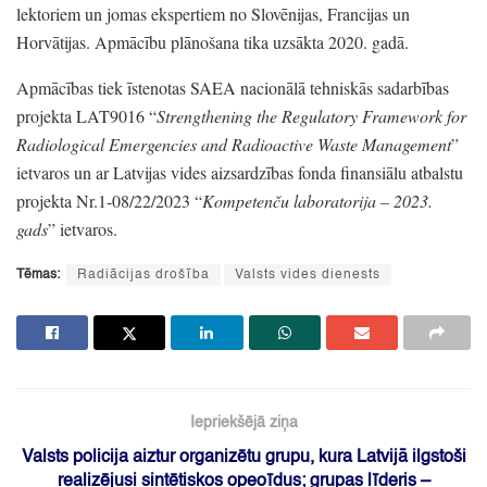
lektoriem un jomas ekspertiem no Slovēnijas,
Francijas un
Horvātijas.
Apmācību plānošana tika uzsākta 2020.
gadā.
Apmācības tiek īstenotas SAEA nacionālā tehniskās sadarbības
projekta LAT9016
“
Strengthening the Regulatory Framework for
Radiological Emergencies and Radioactive Waste Management
”
ietvaros un ar Latvijas vides aizsardzības fonda finansiālu atbalstu
projekta Nr.1-08/22/2023
“
Kompetenču laboratorija
– 2023.
gads
”
ietvaros.
Tēmas:
Radiācijas drošība
Valsts vides dienests
Iepriekšējā ziņa
Valsts policija aiztur organizētu grupu, kura Latvijā ilgstoši
realizējusi sintētiskos opeoīdus; grupas līderis –