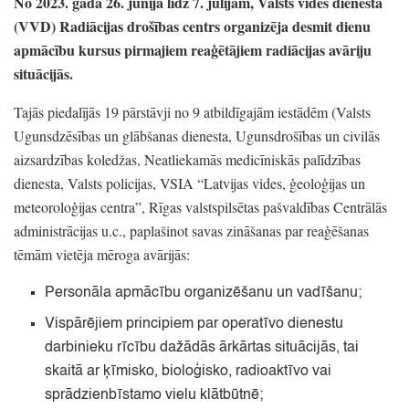
No 2023.
gada 26.
jūnija līdz 7.
jūlijam,
Valsts vides dienesta
(VVD)
Radiācijas drošības centrs organizēja desmit dienu
apmācību kursus pirmajiem reaģētājiem radiācijas avāriju
situācijās.
Tajās piedalījās 19 pārstāvji no 9 atbildīgajām iestādēm
(Valsts
Ugunsdzēsības un glābšanas dienesta,
Ugunsdrošības un civilās
aizsardzības koledžas,
Neatliekamās medicīniskās palīdzības
dienesta,
Valsts policijas,
VSIA
“Latvijas vides,
ģeoloģijas un
meteoroloģijas centra”
, Rīgas valstspilsētas pašvaldības Centrālās
administrācijas u.c.
, paplašinot savas zināšanas par reaģēšanas
tēmām vietēja mēroga avārijās:
Personāla apmācību organizēšanu un vadīšanu;
Vispārējiem principiem par operatīvo dienestu
darbinieku rīcību dažādās ārkārtas situācijās,
tai
skaitā ar ķīmisko,
bioloģisko,
radioaktīvo vai
sprādzienbīstamo vielu klātbūtnē;