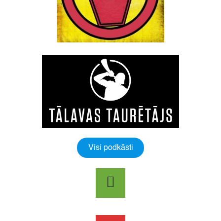
Visi podkāsti