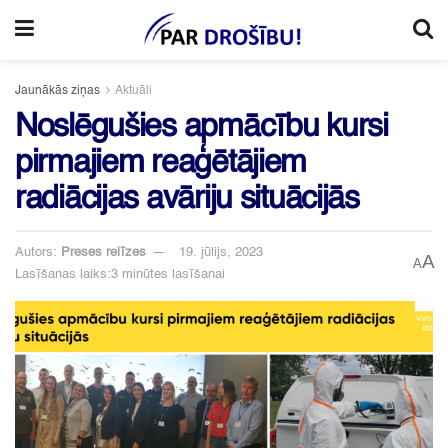
Jaunākās ziņas
Aktuāli
Noslēgušies apmācību kursi
pirmajiem reaģētājiem
radiācijas avāriju situācijās
Autors:
Preses relīzes
19. jūlijs, 2023
A
A
Lasīšanas laiks:3 minūtes lasīšanai