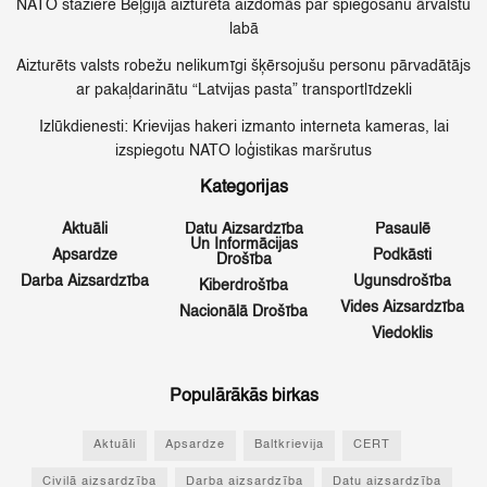
NATO stažiere Beļģijā aizturēta aizdomās par spiegošanu ārvalstu
labā
Aizturēts valsts robežu nelikumīgi šķērsojušu personu pārvadātājs
ar pakaļdarinātu “Latvijas pasta” transportlīdzekli
Izlūkdienesti: Krievijas hakeri izmanto interneta kameras, lai
izspiegotu NATO loģistikas maršrutus
Kategorijas
Aktuāli
Datu Aizsardzība
Pasaulē
Un Informācijas
Apsardze
Podkāsti
Drošība
Darba Aizsardzība
Ugunsdrošība
Kiberdrošība
Vides Aizsardzība
Nacionālā Drošība
Viedoklis
Populārākās birkas
Aktuāli
Apsardze
Baltkrievija
CERT
Civilā aizsardzība
Darba aizsardzība
Datu aizsardzība