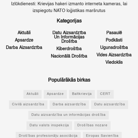
Izlūkdienesti: Krievijas hakeri izmanto interneta kameras, lai
izspiegotu NATO loģistikas maršrutus
Kategorijas
Aktuāli
Datu Aizsardzība
Pasaulē
Un Informācijas
Apsardze
Podkāsti
Drošība
Darba Aizsardzība
Ugunsdrošība
Kiberdrošība
Vides Aizsardzība
Nacionālā Drošība
Viedoklis
Populārākās birkas
Aktuāli
Apsardze
Baltkrievija
CERT
Civilā aizsardzība
Darba aizsardzība
Datu aizsardzība
Datu aizsardzība un informācijas drošība
Datu valsts inspekcija
Drošības nozare
Drošības profesionāļu asociācija
Eiropas Savienība