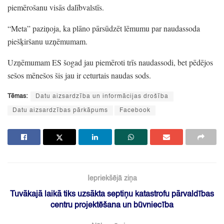
piemērošanu visās dalībvalstīs.
“Meta”
paziņoja,
ka plāno pārsūdzēt lēmumu par naudassoda
piešķiršanu uzņēmumam.
Uzņēmumam ES šogad jau piemēroti trīs naudassodi,
bet pēdējos
sešos mēnešos šis jau ir ceturtais naudas sods.
Tēmas:
Datu aizsardzība un informācijas drošība
Datu aizsardzības pārkāpums
Facebook
Iepriekšējā ziņa
Tuvākajā laikā tiks uzsākta septiņu katastrofu pārvaldības
centru projektēšana un būvniecība