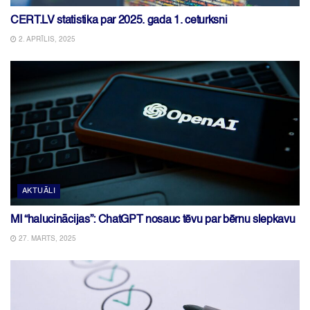
CERT.LV statistika par 2025. gada 1. ceturksni
2. APRĪLIS, 2025
AKTUĀLI
MI “halucinācijas”: ChatGPT nosauc tēvu par bērnu slepkavu
27. MARTS, 2025