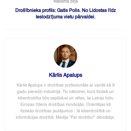
Nākamā ziņa
Drošībnieka profils: Gatis Polis. No Lidostas līdz
Ieslodzījuma vietu pārvaldei.
Kārlis Apalups
Kārlis Apalups ir drošības profesionālis ar vairāk kā 9
gadu pieredzi industrijā. Tic nākotnei, kurā fiziskā un
kiberdrošība būs saplūdusi un vēlas, lai Latvija būtu
Eiropas līderis drošības inovācijās. Orientējas kā
fiziskās drošības jautājumos - tā kiberdrošībā un
informācijas drošībā. Medija "Par drošību!" dibinātājs.