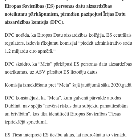
Eiropas Savienības
(ES)
personas datu aizsardzības
noteikumu pārkāpumiem,
pirmdien paziņojusi Īrijas Datu
aizsardzības komisija
(DPC)
.
DPC norāda,
ka Eiropas Datu aizsardzības kolēģija,
ES centrālais
regulators,
izdevis rīkojumu komisijai
“piedzīt administratīvo sodu
1,2 miljardu eiro apmērā.
“
DPC skaidro,
ka
“Meta”
pārkāpusi ES personas datu aizsardzības
noteikumus,
uz ASV pārsūtot ES lietotāju datus.
Komisija izmeklēšanu pret
“Meta”
šajā jautājumā sāka 2020.gadā.
DPC konstatējusi,
ka
“Meta”
, kura galvenā pārvalde atrodas
Dublinā,
nav spējis
“novērst riskus datu subjektu pamattiesībām
un brīvībām”
, kas tika identificēti Eiropas Savienības Tiesas
iepriekšējā spriedumā.
ES Tiesa interpretē ES tiesību aktus,
lai nodrošinātu to vienādu