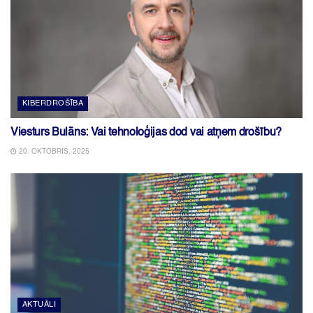
KIBERDROŠĪBA
Viesturs Bulāns: Vai tehnoloģijas dod vai atņem drošību?
20. OKTOBRIS, 2025
AKTUĀLI