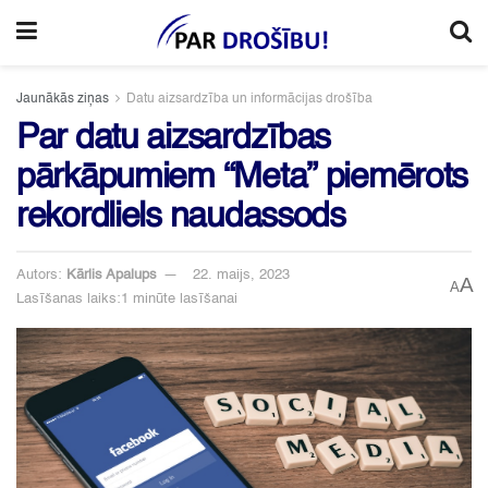
Jaunākās ziņas
Datu aizsardzība un informācijas drošība
Par datu aizsardzības
pārkāpumiem “Meta” piemērots
rekordliels naudassods
Autors:
Kārlis Apalups
22. maijs, 2023
A
A
Lasīšanas laiks:1 minūte lasīšanai