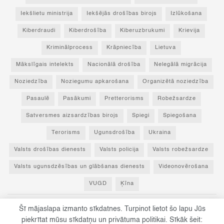
Iekšlietu ministrija
Iekšējās drošības birojs
Izlūkošana
Kiberdraudi
Kiberdrošība
Kiberuzbrukumi
Krievija
Kriminālprocess
Krāpniecība
Lietuva
Mākslīgais intelekts
Nacionālā drošība
Nelegālā migrācija
Noziedzība
Noziegumu apkarošana
Organizētā noziedzība
Pasaulē
Pasākumi
Pretterorisms
Robežsardze
Satversmes aizsardzības birojs
Spiegi
Spiegošana
Terorisms
Ugunsdrošība
Ukraina
Valsts drošības dienests
Valsts policija
Valsts robežsardze
Valsts ugunsdzēsības un glābšanas dienests
Videonovērošana
VUGD
Ķīna
Šī mājaslapa izmanto sīkdatnes. Turpinot lietot šo lapu Jūs
© 2023 Par drošību! - Visas tiesības paturētas un aizsargātas ar Latvijas
piekrītat mūsu sīkdatņu un privātuma politikai. Sīkāk šeit: