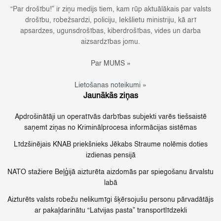
“Par drošību!” ir ziņu medijs tiem, kam rūp aktuālākais par valsts
drošību, robežsardzi, policiju, Iekšlietu ministriju, kā arī
apsardzes, ugunsdrošības, kiberdrošības, vides un darba
aizsardzības jomu.
Par MUMS »
Lietošanas noteikumi »
Jaunākās ziņas
Apdrošinātāji un operatīvās darbības subjekti varēs tiešsaistē
saņemt ziņas no Kriminālprocesa informācijas sistēmas
Līdzšinējais KNAB priekšnieks Jēkabs Straume nolēmis doties
izdienas pensijā
NATO stažiere Beļģijā aizturēta aizdomās par spiegošanu ārvalstu
labā
Aizturēts valsts robežu nelikumīgi šķērsojušu personu pārvadātājs
ar pakaļdarinātu “Latvijas pasta” transportlīdzekli