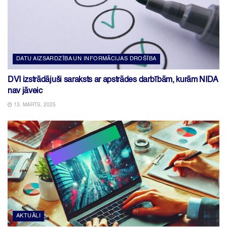
DATU AIZSARDZĪBA UN INFORMĀCIJAS DROŠĪBA
DVI izstrādājuši saraksts ar apstrādes darbībām, kurām NIDA
nav jāveic
13. MARTS, 2025
AKTUĀLI