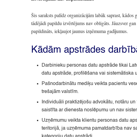
Šis saraksts palīdz organizācijām labāk saprast,
kādos ga
tādējādi papildu izvērtējums nav obligāts.
Jāuzsver gan 
papildināts,
iekļaujot jaunus izņēmuma gadījumus.
Kādām apstrādes darbī
Darbinieku personas datu apstrāde tikai Latvij
datu apstrāde,
profilēšana vai sistemātiska 
Pašnodarbinātu mediķu veikta pacientu vese
trešajām valstīm.
Individuāli praktizējošu advokātu,
notāru un 
saistīta ar dienesta noslēpumu un nav siste
Uzņēmumu veikta klientu personas datu aps
teritorijā,
ja uzņēmuma pamatdarbība nav sais
kategoriju datu apstrādi.