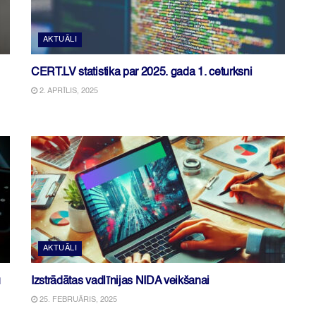
AKTUĀLI
CERT.LV statistika par 2025. gada 1. ceturksni
2. APRĪLIS, 2025
AKTUĀLI
u
Izstrādātas vadlīnijas NIDA veikšanai
25. FEBRUĀRIS, 2025