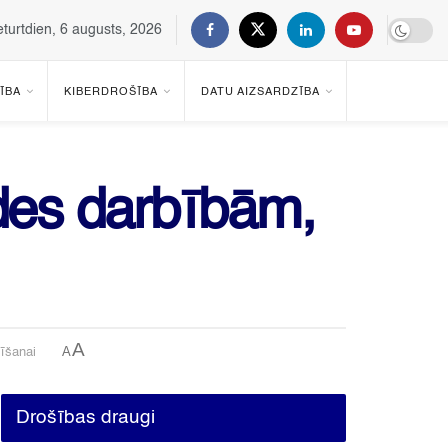
eturtdien, 6 augusts, 2026
ĪBA
KIBERDROŠĪBA
DATU AIZSARDZĪBA
ādes darbībām,
A
A
īšanai
Drošības draugi