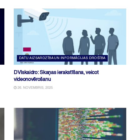
DATU AIZSARDZĪBA UN INFORMĀCIJAS DROŠĪBA
DVIskaidro: Skaņas ierakstīšana, veicot
videonovērošanu
26. NOVEMBRIS, 2025