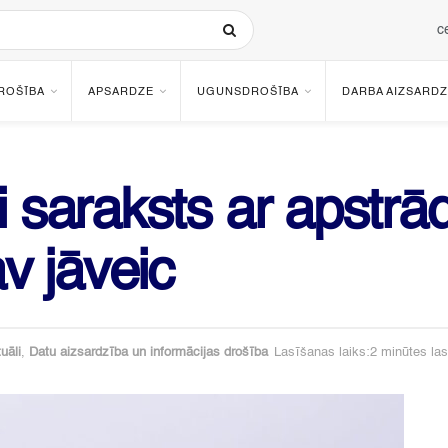
c
ROŠĪBA
APSARDZE
UGUNSDROŠĪBA
DARBA AIZSARDZ
ši saraksts ar apstr
 jāveic
uāli
,
Datu aizsardzība un informācijas drošība
Lasīšanas laiks:2 minūtes las