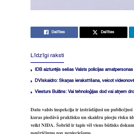
Dalīties
Dalīties
Līdzīgi raksti
IDB aizturējis sešas Valsts policijas amatpersona
DVIskaidro: Skaņas ierakstīšana, veicot videonov
Viesturs Bulāns: Vai tehnoloģijas dod vai atņem dr
Datu valsts inspekcija ir izstrādājusi un publicējusi 
kuras piedāvā praktisku un skaidru pieeju risku ide
veikt NIDA.
Šobrīd ir tapis vēl viens būtisks doku
novērtējums nav nepieciešams
.