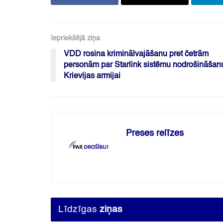
Iepriekšējā ziņa
VDD rosina kriminālvajāšanu pret četrām
personām par Starlink sistēmu nodrošināšan
Krievijas armijai
Preses relīzes
Līdzīgas
ziņas