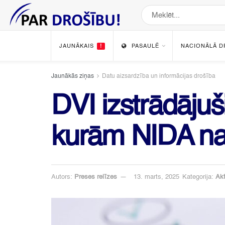
JAUNĀKAIS
!
PASAULĒ
NACIONĀLĀ D
Jaunākās ziņas
Datu aizsardzība un informācijas drošība
DVI izstrādāju
kurām NIDA nav
Autors:
Preses relīzes
13. marts, 2025
Kategorija:
Akt