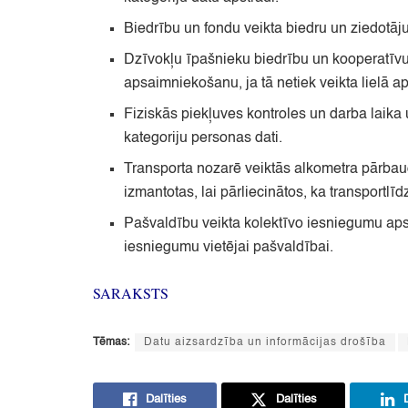
Biedrību un fondu veikta biedru un ziedotāj
Dzīvokļu īpašnieku biedrību un kooperatīvu
apsaimniekošanu,
ja tā netiek veikta lielā a
Fiziskās piekļuves kontroles un darba laika 
kategoriju personas dati.
Transporta nozarē veiktās alkometra pārbau
izmantotas,
lai pārliecinātos,
ka transportlīd
Pašvaldību veikta kolektīvo iesniegumu aps
iesniegumu vietējai pašvaldībai.
SARAKSTS
Tēmas:
Datu aizsardzība un informācijas drošība
Dalīties
Dalīties