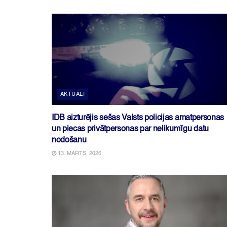
AKTUĀLI
IDB aizturējis sešas Valsts policijas amatpersonas
un piecas privātpersonas par nelikumīgu datu
nodošanu
13. MARTS, 2026