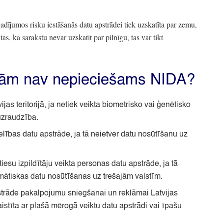
dījumos risku iestāšanās datu apstrādei tiek uzskatīta par zemu,
tas,
ka sarakstu nevar uzskatīt par pilnīgu,
tas var tikt
bām nav nepieciešams NIDA?
as teritorijā,
ja netiek veikta biometrisko vai ģenētisko
uzraudzība.
lības datu apstrāde,
ja tā neietver datu nosūtīšanu uz
tiesu izpildītāju veikta personas datu apstrāde,
ja tā
mātiskas datu nosūtīšanas uz trešajām valstīm.
trāde pakalpojumu sniegšanai un reklāmai Latvijas
tīta ar plašā mērogā veiktu datu apstrādi vai īpašu