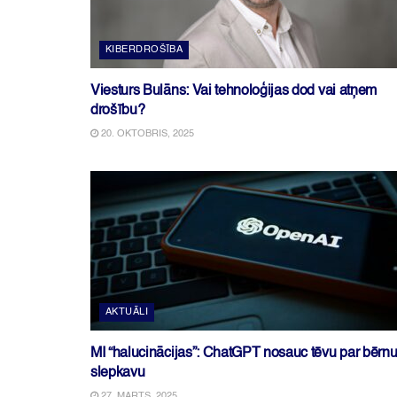
KIBERDROŠĪBA
Viesturs Bulāns: Vai tehnoloģijas dod vai atņem
drošību?
20. OKTOBRIS, 2025
AKTUĀLI
MI “halucinācijas”: ChatGPT nosauc tēvu par bērn
slepkavu
27. MARTS, 2025