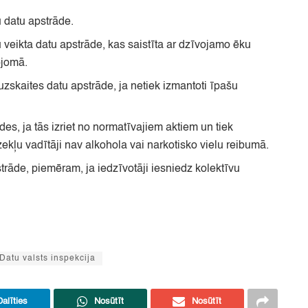
u datu apstrāde.
 veikta datu apstrāde,
kas saistīta ar dzīvojamo ēku
pjomā.
uzskaites datu apstrāde,
ja netiek izmantoti īpašu
des,
ja tās izriet no normatīvajiem aktiem un tiek
zekļu vadītāji nav alkohola vai narkotisko vielu reibumā.
trāde,
piemēram,
ja iedzīvotāji iesniedz kolektīvu
Datu valsts inspekcija
Dalīties
Nosūtīt
Nosūtīt