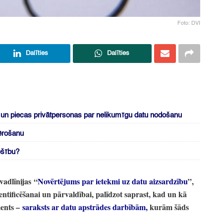
Foto: DVI
Dalīties
Dalīties
s un piecas privātpersonas par nelikumīgu datu nodošanu
ērošanu
ošību?
vadlīnijas “
Novērtējums par ietekmi uz datu aizsardzību
”
,
ntificēšanai un pārvaldībai,
palīdzot saprast,
kad un kā
ments
–
saraksts ar datu apstrādes darbībām,
kurām šāds