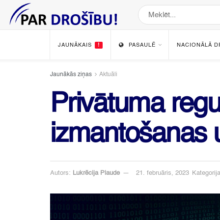
JAUNĀKAIS
!
PASAULĒ
NACIONĀLĀ D
Jaunākās ziņas
Aktuāli
Privātuma regul
izmantošanas 
Autors:
Lukrēcija Plaude
21. februāris, 2023
Kategorija