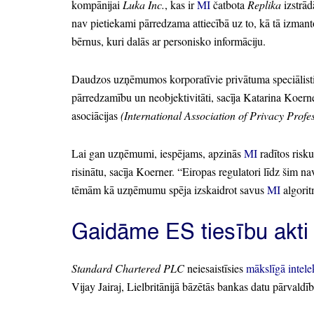
kompānijai
Luka Inc.
, kas ir
MI
čatbota
Replika
izstrād
nav pietiekami pārredzama attiecībā uz to,
kā tā izmant
bērnus,
kuri dalās ar personisko informāciju.
Daudzos uzņēmumos korporatīvie privātuma speciālisti
pārredzamību un neobjektivitāti,
sacīja Katarina Koerne
asociācijas
(International Association of Privacy Profe
Lai gan uzņēmumi,
iespējams,
apzinās
MI
radītos risku
risinātu,
sacīja Koerner.
“Eiropas regulatori līdz šim na
tēmām kā uzņēmumu spēja izskaidrot savus
MI
algorit
Gaidāme ES tiesību akti
Standard Chartered PLC
neiesaistīsies
mākslīgā intele
Vijay Jairaj,
Lielbritānijā bāzētās bankas datu pārvaldīb