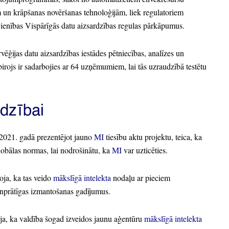
m un krāpšanas novēršanas tehnoloģijām,
liek regulatoriem
vienības Vispārīgās datu aizsardzības regulas pārkāpumus.
rvēģijas datu aizsardzības iestādes pētniecības,
analīzes un
irojs ir sadarbojies ar 64 uzņēmumiem,
lai tās uzraudzībā testētu
.
dzībai
2021.
gadā prezentējot jauno
MI
tiesību aktu projektu,
teica,
ka
lobālas normas,
lai nodrošinātu,
ka
MI
var uzticēties.
oja,
ka tas veido
mākslīgā intelekta
nodaļu ar pieciem
unprātīgas izmantošanas gadījumus.
ja,
ka valdība šogad izveidos jaunu aģentūru
mākslīgā intelekta