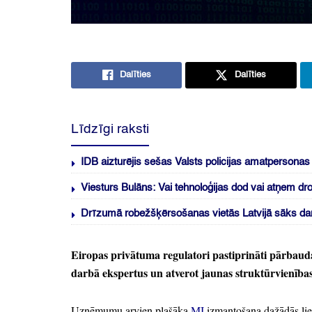
Dalīties
Dalīties
Līdzīgi raksti
IDB aizturējis sešas Valsts policijas amatpersona
Viesturs Bulāns: Vai tehnoloģijas dod vai atņem dr
Drīzumā robežšķērsošanas vietās Latvijā sāks dar
Eiropas privātuma regulatori pastiprināti pārbaud
darbā ekspertus un atverot jaunas struktūrvienības
Uzņēmumu arvien plašāka
MI
izmantošana dažādās li