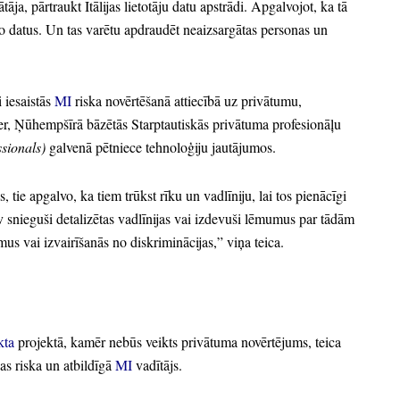
ātāja,
pārtraukt Itālijas lietotāju datu apstrādi.
Apgalvojot,
ka tā
o datus.
Un tas varētu apdraudēt neaizsargātas personas un
 iesaistās
MI
riska novērtēšanā attiecībā uz privātumu,
r,
Ņūhempšīrā bāzētās Starptautiskās privātuma profesionāļu
ssionals)
galvenā pētniece tehnoloģiju jautājumos.
s,
tie apgalvo,
ka tiem trūkst rīku un vadlīniju,
lai tos pienācīgi
v snieguši detalizētas vadlīnijas vai izdevuši lēmumus par tādām
mus vai izvairīšanās no diskriminācijas,
” viņa teica.
kta
projektā,
kamēr nebūs veikts privātuma novērtējums,
teica
as riska un atbildīgā
MI
vadītājs.