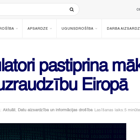
c
ROŠĪBA
APSARDZE
UGUNSDROŠĪBA
DARBA AIZSARDZ
atori pastiprina māk
uzraudzību Eiropā
:
Aktuāli
,
Datu aizsardzība un informācijas drošība
Lasīšanas laiks:5 minūte