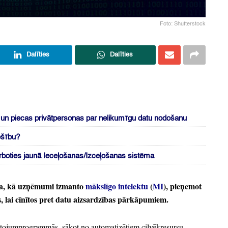
Foto: Shutterstock
Dalīties
Dalīties
s un piecas privātpersonas par nelikumīgu datu nodošanu
ošību?
boties jaunā Ieceļošanas/Izceļošanas sistēma
a,
kā uzņēmumi izmanto
mākslīgo intelektu
(
MI
),
pieņemot
,
lai cīnītos pret datu aizsardzības pārkāpumiem.
etojumprogrammās,
sākot no automatizētiem cilvēkresursu