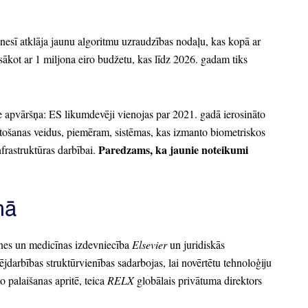
nesī atklāja jaunu algoritmu uzraudzības nodaļu,
kas kopā ar
ākot ar 1 miljona eiro budžetu,
kas līdz 2026.
gadam tiks
ie apvāršņa:
ES likumdevēji vienojas par 2021.
gadā ierosināto
ošanas veidus,
piemēram,
sistēmas,
kas izmanto biometriskos
Paredzams,
ka jaunie noteikumi
nfrastruktūras darbībai.
mā
tnes un medicīnas izdevniecība
Elsevier
un juridiskās
jdarbības struktūrvienības sadarbojas,
lai novērtētu tehnoloģiju
 palaišanas apritē,
teica
RELX
globālais privātuma direktors