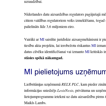
uzraudzībai.
Nīderlandes datu aizsardzības regulators pagājušajā mē
citiem valdības regulatoriem veiks izmeklēšanu,
šogad s
palielināts līdz 3,6 miljoniem eiro.
Vairāki ar
MI
saistītie juridiskie aizsargmehānismi ir p
tiesību akta projektu,
lai ierobežotu riskantus
MI
izmant
datus cilvēku identificēšanai vai izmanto
MI
kritiskās i
stāsies spēkā nākamgad.
MI
pielietojums uzņēmu
Lielbritānijas uzņēmumā
RELX PLC
, kam pieder zinā
informācijas sniedzējs
LexisNexis
, privātuma un uzņēmē
lietojumprogrammu ietekmi uz datu aizsardzību pirms to
Maikls Lambs.