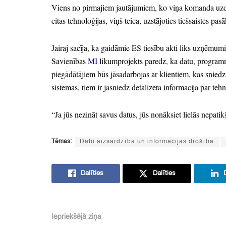
Viens no pirmajiem jautājumiem,
ko viņa komanda uz
citas tehnoloģijas,
viņš teica,
uzstājoties tiešsaistes pas
Jairaj sacīja,
ka gaidāmie ES tiesību akti liks uzņēmumi
Savienības
MI
likumprojekts paredz,
ka datu,
programm
piegādātājiem būs jāsadarbojas ar klientiem,
kas sniedz
sistēmas,
tiem ir jāsniedz detalizēta informācija par teh
“Ja jūs nezināt savus datus,
jūs nonāksiet lielās nepatik
Tēmas:
Datu aizsardzība un informācijas drošība
Dalīties
Dalīties
Iepriekšējā ziņa