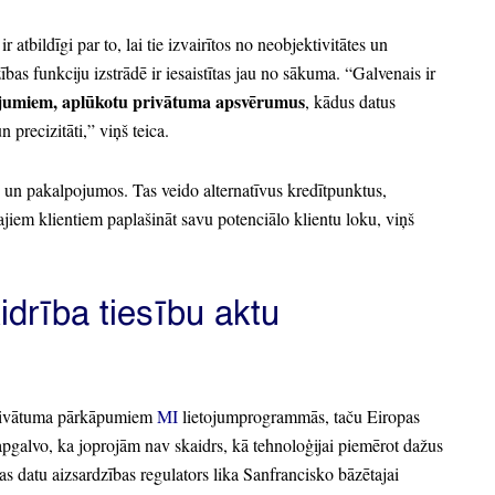
ir atbildīgi par to,
lai tie izvairītos no neobjektivitātes un
s funkciju izstrādē ir iesaistītas jau no sākuma.
“Galvenais ir
ājumiem,
aplūkotu privātuma apsvērumus
, kādus datus
n precizitāti,
” viņš teica.
s un pakalpojumos.
Tas veido alternatīvus kredītpunktus,
ajiem klientiem paplašināt savu potenciālo klientu loku,
viņš
idrība tiesību aktu
privātuma pārkāpumiem
MI
lietojumprogrammās,
taču Eiropas
apgalvo,
ka joprojām nav skaidrs,
kā tehnoloģijai piemērot dažus
as datu aizsardzības regulators lika Sanfrancisko bāzētajai