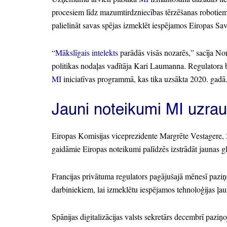
procesiem līdz mazumtirdzniecības tērzēšanas robotie
palielināt savas spējas izmeklēt iespējamos Eiropas Sa
“
Mākslīgais intelekts
parādās visās nozarēs,
” sacīja No
politikas nodaļas vadītāja Kari Laumanna.
Regulatora b
MI
iniciatīvas programmā,
kas tika uzsākta 2020.
gadā
Jauni noteikumi
MI
uzrau
Eiropas Komisijas viceprezidente Margrēte Vestagere,
gaidāmie Eiropas noteikumi palīdzēs izstrādāt jaunas g
Francijas privātuma regulators pagājušajā mēnesī paziņ
darbiniekiem,
lai izmeklētu iespējamos tehnoloģijas ļa
Spānijas digitalizācijas valsts sekretārs decembrī paziņo