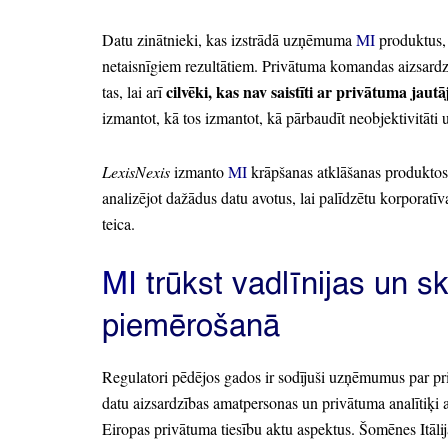
Datu zinātnieki,
kas izstrādā uzņēmuma
MI
produktus,
netaisnīgiem rezultātiem.
Privātuma komandas aizsardzība
cilvēki,
kas nav saistīti ar privātuma jaut
tas,
lai arī
izmantot,
kā tos izmantot,
kā pārbaudīt neobjektivitāti u
LexisNexis
izmanto
MI
krāpšanas atklāšanas produkto
analizējot dažādus datu avotus,
lai palīdzētu korporatīv
teica.
MI
trūkst vadlīnijas un sk
piemērošanā
Regulatori pēdējos gados ir sodījuši uzņēmumus par 
datu aizsardzības amatpersonas un privātuma analītiķi 
Eiropas privātuma tiesību aktu aspektus.
Šomēnes Itālij