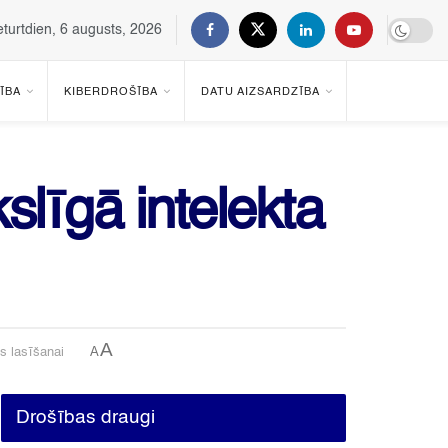
eturtdien, 6 augusts, 2026
ĪBA
KIBERDROŠĪBA
DATU AIZSARDZĪBA
slīgā intelekta
A
A
s lasīšanai
Drošības draugi