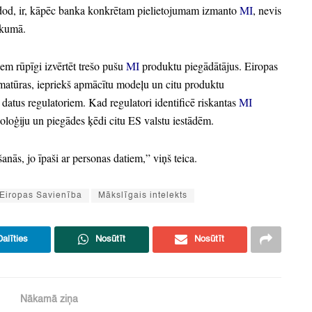
dod,
ir,
kāpēc banka konkrētam pielietojumam izmanto
MI
, nevis
ākumā.
em rūpīgi izvērtēt trešo pušu
MI
produktu piegādātājus.
Eiropas
atūras,
iepriekš apmācītu modeļu un citu produktu
 datus regulatoriem.
Kad regulatori identificē riskantas
MI
noloģiju un piegādes ķēdi citu ES valstu iestādēm.
šanās,
jo īpaši ar personas datiem,
” viņš teica.
Eiropas Savienība
Mākslīgais intelekts
Dalīties
Nosūtīt
Nosūtīt
Nākamā ziņa