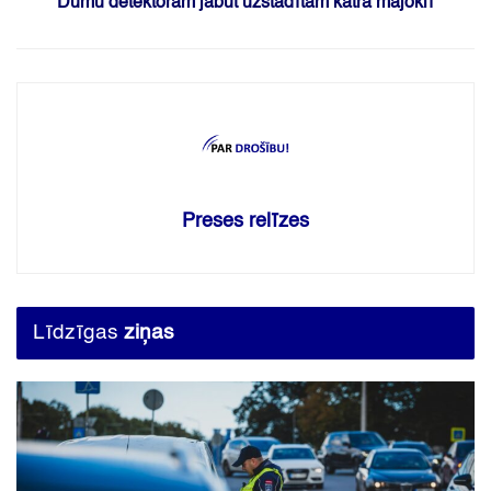
Dūmu detektoram jābūt uzstādītam katrā mājoklī
Preses relīzes
Līdzīgas
ziņas