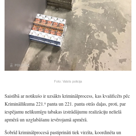
Foto:
Valsts policija
Saistībā ar notikušo ir uzsākts kriminālprocess,
kas kvalificēts pēc
Krimināllikuma 221.
panta un 221.
panta otrās daļas,
proti,
par
6
iespējamu nelikumīgu tabakas izstrādājumu realizāciju nelielā
apmērā un uzglabāšanu ievērojamā apmērā.
Šobrīd kriminālprocesā pastiprināti tiek virzīta,
koordinēta un