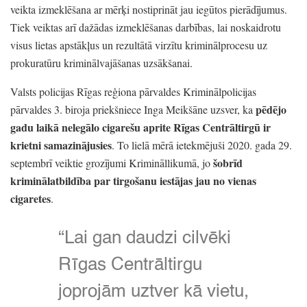
veikta izmeklēšana ar mērķi nostiprināt jau iegūtos pierādījumus.
Tiek veiktas arī dažādas izmeklēšanas darbības,
lai noskaidrotu
visus lietas apstākļus un rezultātā virzītu kriminālprocesu uz
prokuratūru kriminālvajāšanas uzsākšanai.
Valsts policijas Rīgas reģiona pārvaldes Kriminālpolicijas
pēdējo
pārvaldes 3.
biroja priekšniece Inga Meikšāne uzsver,
ka
gadu laikā nelegālo cigarešu aprite Rīgas Centrāltirgū ir
krietni samazinājusies
. To lielā mērā ietekmējuši 2020.
gada 29.
šobrīd
septembrī veiktie grozījumi Krimināllikumā,
jo
kriminālatbildība par tirgošanu iestājas jau no vienas
cigaretes
.
“Lai gan daudzi cilvēki
Rīgas Centrāltirgu
joprojām uztver kā vietu,