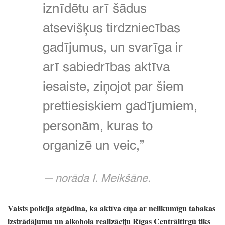
iznīdētu arī šādus
atsevišķus tirdzniecības
gadījumus,
un svarīga ir
arī sabiedrības aktīva
iesaiste,
ziņojot par šiem
prettiesiskiem gadījumiem,
personām,
kuras to
organizē un veic,
”
norāda I.
Meikšāne.
Valsts policija atgādina,
ka aktīva cīņa ar nelikumīgu tabakas
izstrādājumu un alkohola realizāciju Rīgas Centrāltirgū tiks