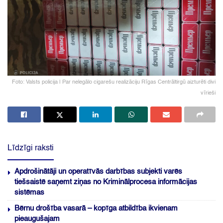
Foto: Valsts policija | Par nelegālo cigarešu realizāciju Rīgas Centrāltirgū aizturēti divi
vīrieši
Līdzīgi raksti
Apdrošinātāji un operatīvās darbības subjekti varēs
tiešsaistē saņemt ziņas no Kriminālprocesa informācijas
sistēmas
Bērnu drošība vasarā – kopīga atbildība ikvienam
pieaugušajam