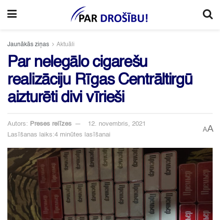
Jaunākās ziņas
Aktuāli
Par nelegālo cigarešu
realizāciju Rīgas Centrāltirgū
aizturēti divi vīrieši
Autors:
Preses relīzes
12. novembris, 2021
A
A
Lasīšanas laiks:4 minūtes lasīšanai