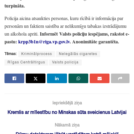
turpināta.
Policija aicina atsaukties personas,
kuru rīcībā ir informācija par
personām un faktiem saistība ar nelikumīgu tabakas izstrādājumu
Informēt Valsts policiju iespējams,
rakstot e-
un alkohola apriti.
pastu:
krpp3b1n@riga.vp.gov.lv
. Anonimitāte garantēta.
Tēmas:
Kriminālprocess
Nelegālās cigaretes
Rīgas Centrāltirgus
Valsts policija
Iepriekšējā ziņa
Kremlis ar mīlestību no Minskas sūta sveicienus Latvijai
Nākamā ziņa