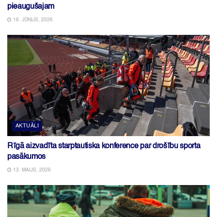
pieaugušajam
16. JŪNIJS, 2026
AKTUĀLI
Rīgā aizvadīta starptautiska konference par drošību sporta
pasākumos
13. MAIJS, 2026