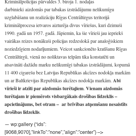
Kriminālpolicijas pārvaldes 3.
biroja 1.
nodaļas
darbinieki aizdomās par tabakas izstrādājumu nelikumīgu
uzglabāšanu un realizāciju Rīgas Centrāltirgus teritorijā
kriminālprocesa ietvaros aizturēja divus vīriešus,
kuri dzimuši
1990.
gadā un 1957.
gadā.
Jāpiemin,
ka šie vīrieši jau iepriekš
vairākas reizes nonākuši policijas redzeslokā par analoģiskiem
noziedzīgiem nodarījumiem.
Veicot sankcionēto kratīšanu Rīgas
Centrāltirgū,
vienā no noliktavas telpām tika konstatēti un
atsavināti dažādu marku nelikumīgi tabakas izstrādājumi,
kopumā
11 400 cigarešu bez Latvijas Republikas akcīzes nodokļa markām
Abi
un ar Baltkrievijas Republikas akcīzes nodokļa markām.
vīrieši ir atzīti par aizdomās turētajiem
Vienam aizdomās
.
turētajam ir piemērots visbargākais drošības līdzeklis
–
apcietinājums,
bet otram
–
ar brīvības atņemšanu nesaistīts
drošības līdzeklis
.
—
wp:gallery
{“ids”
:
[9068,9070],”linkTo”:”none”,”align”:”center”} –>