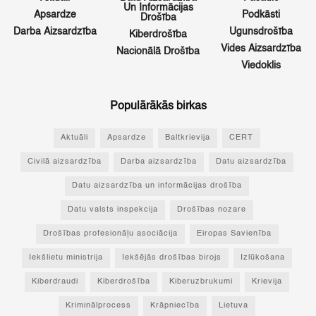
Un Informācijas
Apsardze
Podkāsti
Drošība
Darba Aizsardzība
Ugunsdrošība
Kiberdrošība
Vides Aizsardzība
Nacionālā Drošība
Viedoklis
Populārākās birkas
Aktuāli
Apsardze
Baltkrievija
CERT
Civilā aizsardzība
Darba aizsardzība
Datu aizsardzība
Datu aizsardzība un informācijas drošība
Datu valsts inspekcija
Drošības nozare
Drošības profesionāļu asociācija
Eiropas Savienība
Iekšlietu ministrija
Iekšējās drošības birojs
Izlūkošana
Kiberdraudi
Kiberdrošība
Kiberuzbrukumi
Krievija
Kriminālprocess
Krāpniecība
Lietuva