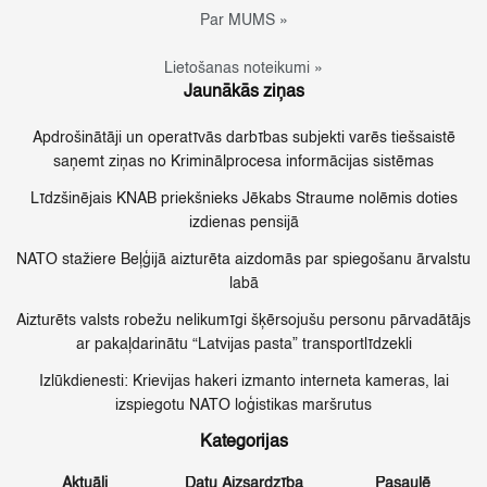
Par MUMS »
Lietošanas noteikumi »
Jaunākās ziņas
Apdrošinātāji un operatīvās darbības subjekti varēs tiešsaistē
saņemt ziņas no Kriminālprocesa informācijas sistēmas
Līdzšinējais KNAB priekšnieks Jēkabs Straume nolēmis doties
izdienas pensijā
NATO stažiere Beļģijā aizturēta aizdomās par spiegošanu ārvalstu
labā
Aizturēts valsts robežu nelikumīgi šķērsojušu personu pārvadātājs
ar pakaļdarinātu “Latvijas pasta” transportlīdzekli
Izlūkdienesti: Krievijas hakeri izmanto interneta kameras, lai
izspiegotu NATO loģistikas maršrutus
Kategorijas
Aktuāli
Datu Aizsardzība
Pasaulē