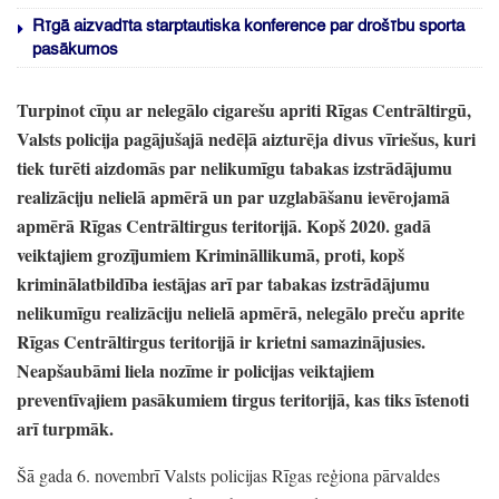
Rīgā aizvadīta starptautiska konference par drošību sporta
pasākumos
Turpinot cīņu ar nelegālo cigarešu apriti Rīgas Centrāltirgū,
Valsts policija pagājušajā nedēļā aizturēja divus vīriešus,
kuri
tiek turēti aizdomās par nelikumīgu tabakas izstrādājumu
realizāciju nelielā apmērā un par uzglabāšanu ievērojamā
apmērā Rīgas Centrāltirgus teritorijā.
Kopš 2020.
gadā
veiktajiem grozījumiem Krimināllikumā,
proti,
kopš
kriminālatbildība iestājas arī par tabakas izstrādājumu
nelikumīgu realizāciju nelielā apmērā,
nelegālo preču aprite
Rīgas Centrāltirgus teritorijā ir krietni samazinājusies.
Neapšaubāmi liela nozīme ir policijas veiktajiem
preventīvajiem pasākumiem tirgus teritorijā,
kas tiks īstenoti
arī turpmāk.
Šā gada 6.
novembrī Valsts policijas Rīgas reģiona pārvaldes