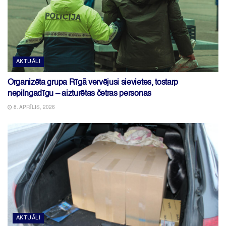
AKTUĀLI
Organizēta grupa Rīgā vervējusi sievietes, tostarp
nepilngadīgu – aizturētas četras personas
8. APRĪLIS, 2026
AKTUĀLI