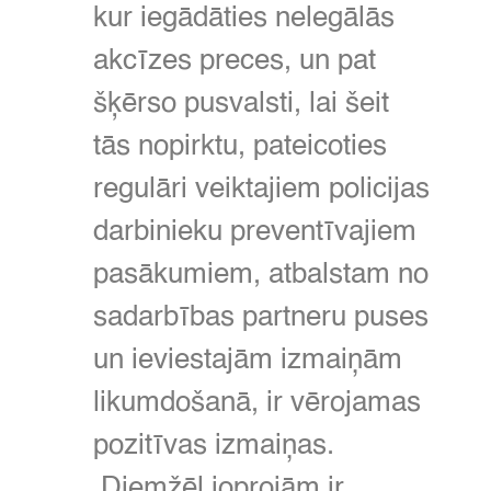
kur iegādāties nelegālās
akcīzes preces,
un pat
šķērso pusvalsti,
lai šeit
tās nopirktu,
pateicoties
regulāri veiktajiem policijas
darbinieku preventīvajiem
pasākumiem,
atbalstam no
sadarbības partneru puses
un ieviestajām izmaiņām
likumdošanā,
ir vērojamas
pozitīvas izmaiņas.
Diemžēl joprojām ir