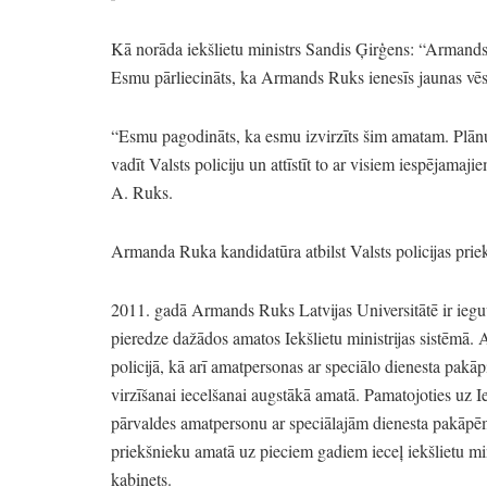
Kā norāda iekšlietu ministrs Sandis Ģirģens:
“Armands R
Esmu pārliecināts,
ka Armands Ruks ienesīs jaunas vēsma
“Esmu pagodināts,
ka esmu izvirzīts šim amatam.
Plānu
vadīt Valsts policiju un attīstīt to ar visiem iespējamaji
A.
Ruks.
Armanda Ruka kandidatūra atbilst Valsts policijas pri
2011.
gadā Armands Ruks Latvijas Universitātē ir ieguv
pieredze dažādos amatos Iekšlietu ministrijas sistēmā.
A
policijā,
kā arī amatpersonas ar speciālo dienesta pakāp
virzīšanai iecelšanai augstākā amatā.
Pamatojoties uz Iek
pārvaldes amatpersonu ar speciālajām dienesta pakāpēm
priekšnieku amatā uz pieciem gadiem ieceļ iekšlietu mi
kabinets.