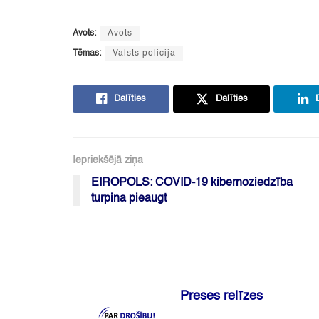
Avots:
Avots
Tēmas:
Valsts policija
Dalīties
Dalīties
Iepriekšējā ziņa
EIROPOLS: COVID-19 kibernoziedzība
turpina pieaugt
Preses relīzes