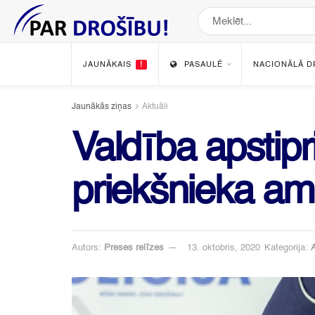
JAUNĀKAIS
!
PASAULĒ
NACIONĀLĀ D
Jaunākās ziņas
Aktuāli
Valdība apstipr
priekšnieka a
Autors:
Preses relīzes
13. oktobris, 2020
Kategorija:
A