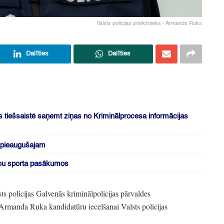
Valsts policijas priekšnieks - Armands Ruks
Dalīties
Dalīties
s tiešsaistē saņemt ziņas no Kriminālprocesa informācijas
m pieaugušajam
ību sporta pasākumos
sts policijas Galvenās kriminālpolicijas pārvaldes
Armanda Ruka kandidatūru iecelšanai Valsts policijas