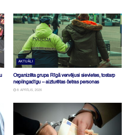
AKTUĀLI
u
Organizēta grupa Rīgā vervējusi sievietes, tostarp
nepilngadīgu – aizturētas četras personas
8. APRĪLIS, 2026