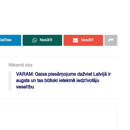
Dalīties
Nosūtīt
Nosūtīt
Nākamā ziņa
VARAM: Gaisa piesārņojums dažviet Latvijā ir
augsts un tas būtiski ietekmē iedzīvotāju
veselību