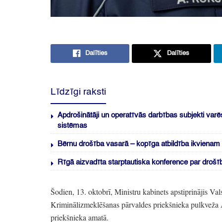
Dalīties
Dalīties
Līdzīgi raksti
Apdrošinātāji un operatīvās darbības subjekti varē
sistēmas
Bērnu drošība vasarā – kopīga atbildība ikviena
Rīgā aizvadīta starptautiska konference par droš
Šodien,
13.
oktobrī,
Ministru kabinets apstiprinājis Val
Kriminālizmeklēšanas pārvaldes priekšnieka pulkveža 
priekšnieka amatā.