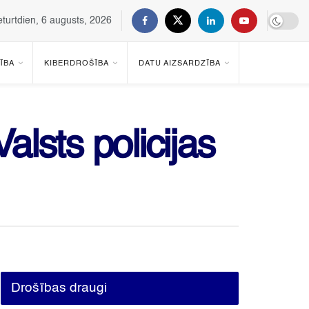
eturtdien, 6 augusts, 2026
ĪBA
KIBERDROŠĪBA
DATU AIZSARDZĪBA
lsts policijas
Drošības draugi