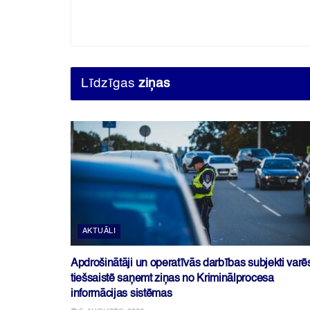
Līdzīgas
ziņas
AKTUĀLI
Apdrošinātāji un operatīvās darbības subjekti varē
tiešsaistē saņemt ziņas no Kriminālprocesa
informācijas sistēmas