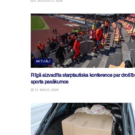
5. AUGUSTS, 2026
AKTUĀLI
Rīgā aizvadīta starptautiska konference par drošīb
sporta pasākumos
13. MAIJS, 2026