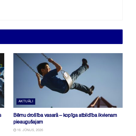
AKTUĀLI
s
Bērnu drošība vasarā – kopīga atbildība ikvienam
pieaugušajam
16. JŪNIJS, 2026