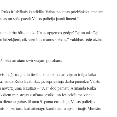
uks ir labākais kandidāts Valsts policijas priekšnieka amatam.
s un spēs pacelt Valsts policiju jaunā līmenī.
”
 un darba būs daudz.
Un es apņemos godprātīgi un taisnīgi
em līdzekļiem,
cik vien būs manos spēkos,
” valdības sēdē atzina
ekšnieka amatam izvirzītajām prasībām.
is maģistra grādu tiesību zinātnē,
kā arī viņam ir ilga laika
rmanda Ruka kvalifikācija,
iepriekšējā darba pieredze Valsts
i novērtējuma rezultāts
–
“A1”
dod pamatu Armanda Ruka
šlietu ministrijas sistēmas iestāžu un Ieslodzījuma vietu
 dienesta gaitas likuma 9.
panta otro daļu,
Valsts policijas
nistrs pēc tam,
kad attiecīgo kandidatūru apstiprinājis Ministru