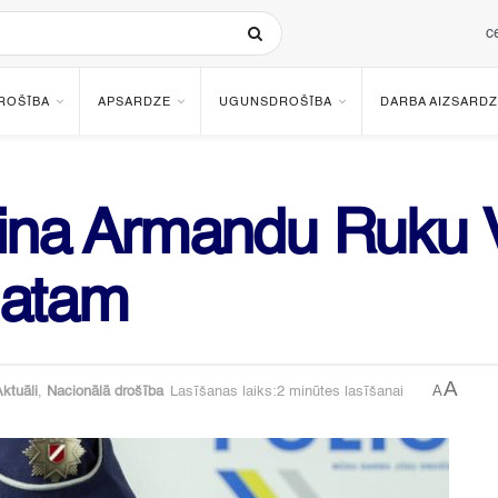
c
ROŠĪBA
APSARDZE
UGUNSDROŠĪBA
DARBA AIZSARDZ
ina Armandu Ruku Va
matam
A
A
ktuāli
,
Nacionālā drošība
Lasīšanas laiks:2 minūtes lasīšanai