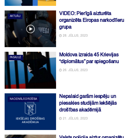
VIDEO: Pierīgā aizturēta
AKTUĀLI
organizēta Eiropas narkodīleru
grupa
28. JŪLIJS, 2023
Moldova izraida 45 Krievijas
PASAULĒ
“diplomātus” par spiegošanu
26. JŪLIJS, 2023
Nepalaid garām iespēju un
NACIONĀLĀ DROŠĪBA
piesakies studijām Iekšējās
drošības akadēmijā
21. JŪLIJS, 2023