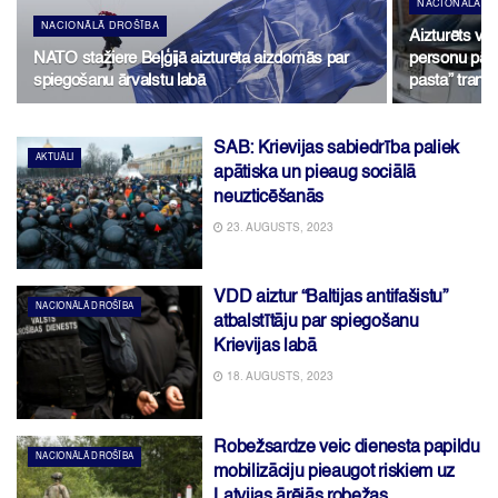
NACIONĀLĀ D
NACIONĀLĀ DROŠĪBA
Aizturēts va
NATO stažiere Beļģijā aizturēta aizdomās par
personu pārv
spiegošanu ārvalstu labā
pasta” transp
SAB: Krievijas sabiedrība paliek
AKTUĀLI
apātiska un pieaug sociālā
neuzticēšanās
23. AUGUSTS, 2023
VDD aiztur “Baltijas antifašistu”
NACIONĀLĀ DROŠĪBA
atbalstītāju par spiegošanu
Krievijas labā
18. AUGUSTS, 2023
Robežsardze veic dienesta papildu
NACIONĀLĀ DROŠĪBA
mobilizāciju pieaugot riskiem uz
Latvijas ārējās robežas