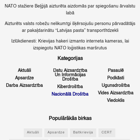
NATO stažiere Beļģijā aizturēta aizdomās par spiegošanu ārvalstu
labā
Aizturēts valsts robežu nelikumīgi šķērsojušu personu pārvadātājs
ar pakaļdarinātu “Latvijas pasta” transportlīdzekli
Izlūkdienesti: Krievijas hakeri izmanto interneta kameras, lai
izspiegotu NATO loģistikas maršrutus
Kategorijas
Aktuāli
Datu Aizsardzība
Pasaulē
Un Informācijas
Apsardze
Podkāsti
Drošība
Darba Aizsardzība
Ugunsdrošība
Kiberdrošība
Vides Aizsardzība
Nacionālā Drošība
Viedoklis
Populārākās birkas
Aktuāli
Apsardze
Baltkrievija
CERT