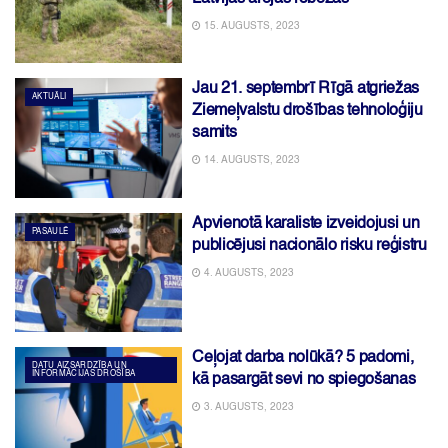
15. AUGUSTS, 2023
Jau 21. septembrī Rīgā atgriežas
AKTUĀLI
Ziemeļvalstu drošības tehnoloģiju
samits
14. AUGUSTS, 2023
Apvienotā karaliste izveidojusi un
PASAULĒ
publicējusi nacionālo risku reģistru
4. AUGUSTS, 2023
Ceļojat darba nolūkā? 5 padomi,
DATU AIZSARDZĪBA UN
INFORMĀCIJAS DROŠĪBA
kā pasargāt sevi no spiegošanas
3. AUGUSTS, 2023