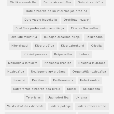
Civilā aizsardzība
Darba aizsardzība
Datu aizsardzība
Datu aizsardzība un informācijas drošība
Datu valsts inspekcija
Drošības nozare
Drošības profesionāļu asociācija
Eiropas Savienība
Iekšlietu ministrija
Iekšējās drošības birojs
Izlūkošana
Kiberdraudi
Kiberdrošība
Kiberuzbrukumi
Krievija
Kriminālprocess
Krāpniecība
Lietuva
Mākslīgais intelekts
Nacionālā drošība
Nelegālā migrācija
Noziedzība
Noziegumu apkarošana
Organizētā noziedzība
Pasaulē
Pasākumi
Pretterorisms
Robežsardze
Satversmes aizsardzības birojs
Spiegi
Spiegošana
Terorisms
Ugunsdrošība
Ukraina
Valsts drošības dienests
Valsts policija
Valsts robežsardze