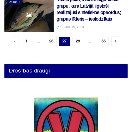
Valsts policija aiztur organizētu
AKTUĀLI
grupu, kura Latvijā ilgstoši
realizējusi sintētiskos opeoīdus;
grupas līderis – ieslodzītais
18. JŪLIJS, 2023
1
…
26
27
28
…
56
Drošības draugi