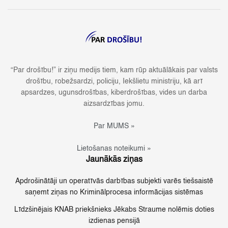
“Par drošību!” ir ziņu medijs tiem, kam rūp aktuālākais par valsts
drošību, robežsardzi, policiju, Iekšlietu ministriju, kā arī
apsardzes, ugunsdrošības, kiberdrošības, vides un darba
aizsardzības jomu.
Par MUMS »
Lietošanas noteikumi »
Jaunākās ziņas
Apdrošinātāji un operatīvās darbības subjekti varēs tiešsaistē
saņemt ziņas no Kriminālprocesa informācijas sistēmas
Līdzšinējais KNAB priekšnieks Jēkabs Straume nolēmis doties
izdienas pensijā