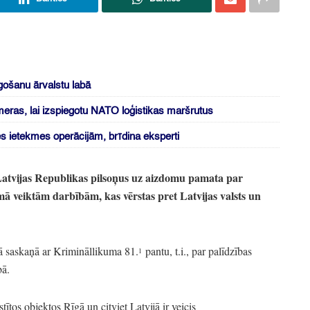
gošanu ārvalstu labā
ameras, lai izspiegotu NATO loģistikas maršrutus
es ietekmes operācijām, brīdina eksperti
 Latvijas Republikas pilsoņus uz aizdomu pamata par
ā veiktām darbībām,
kas vērstas pret Latvijas valsts un
 saskaņā ar Krimināllikuma 81.
pantu,
t.i.
, par palīdzības
1
bā.
tos objektos Rīgā un citviet Latvijā ir veicis