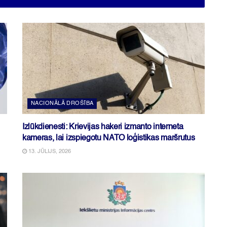
NACIONĀLĀ DROŠĪBA
Izlūkdienesti: Krievijas hakeri izmanto interneta
kameras, lai izspiegotu NATO loģistikas maršrutus
13. JŪLIJS, 2026