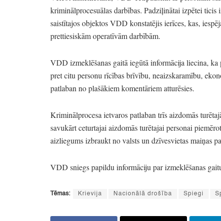
kriminālprocesuālas darbības.
Padziļinātai izpētei tici
saistītajos objektos VDD konstatējis ierīces,
kas,
iespēj
prettiesiskām operatīvām darbībām.
VDD izmeklēšanas gaitā iegūtā informācija liecina,
ka 
pret citu personu rīcības brīvību,
neaizskaramību,
ekon
patlaban no plašākiem komentāriem atturēsies.
Kriminālprocesa ietvaros patlaban trīs aizdomās turēta
savukārt ceturtajai aizdomās turētajai personai piemēroti
aizliegums izbraukt no valsts un dzīvesvietas maiņas p
VDD sniegs papildu informāciju par izmeklēšanas gaitu 
Tēmas:
Krievija
Nacionālā drošība
Spiegi
S