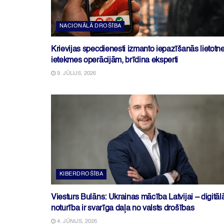
NACIONĀLĀ DROŠĪBA
Krievijas specdienesti izmanto iepazīšanās lietotn
ietekmes operācijām, brīdina eksperti
9. JŪLIJS, 2026
KIBERDROŠĪBA
Viesturs Bulāns: Ukrainas mācība Latvijai – digitāl
noturība ir svarīga daļa no valsts drošības
4. JŪNIJS, 2026