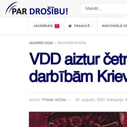
JAUNĀKAIS
!
PASAULĒ
NACIONĀLĀ D
Jaunākās ziņas
Nacionālā drošība
VDD aiztur čet
darbībām Krie
Autors:
Preses relīzes
25. augusts, 2023
Kategorija:
A