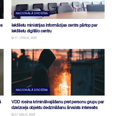
NACIONĀLĀ DROŠĪBA
es
Iekšlietu ministrijas Informācijas centrs pārtop par
Iekšlietu digitālo centru
17. JŪNIJS, 2026
NACIONĀLĀ DROŠĪBA
ā
VDD rosina kriminālvajāšanu pret personu grupu par
dzelzceļa objektu dedzināšanu ārvalsts interesēs
27. MAIJS, 2026