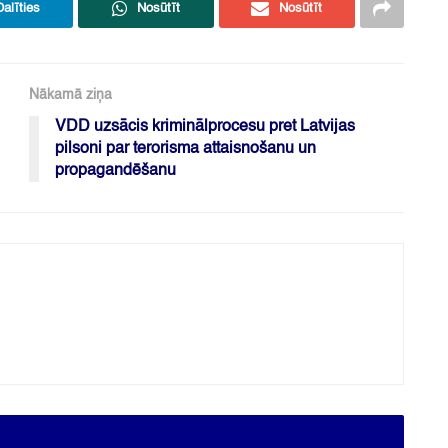
Dalīties
Nosūtīt
Nosūtīt
Nākamā ziņa
VDD uzsācis kriminālprocesu pret Latvijas
pilsoni par terorisma attaisnošanu un
propagandēšanu