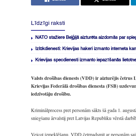
Līdzīgi raksti
NATO stažiere Beļģijā aizturēta aizdomās par spie
Izlūkdienesti: Krievijas hakeri izmanto interneta k
Krievijas specdienesti izmanto iepazīšanās lietotn
Valsts drošības dienests
(VDD)
ir aizturējis četrus
Krievijas Federālā drošības dienesta
(FSB)
uzdevum
iedzīvotāju drošību.
Kriminālprocess pret personām sākts šā gada 1.
augustā
sniegšanu ārvalstij pret Latvijas Republiku vērstā darbī
Veicot izmeklēšanu,
VDD četrpadsmit ar personām saistī