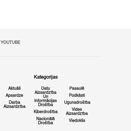
YOUTUBE
Kategorijas
Aktuāli
Datu
Pasaulē
Aizsardzība
Apsardze
Podkāsti
Un
Informācijas
Darba
Ugunsdrošība
Drošība
Aizsardzība
Vides
Kiberdrošība
Aizsardzība
Nacionālā
Viedoklis
Drošība