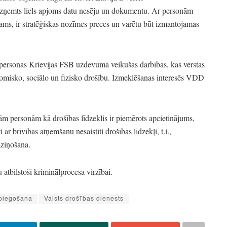
s izņemts liels apjoms datu nesēju un dokumentu.
Ar personām
ams,
ir stratēģiskas nozīmes preces un varētu būt izmantojamas
personas Krievijas FSB uzdevumā veikušas darbības,
kas vērstas
omisko,
sociālo un fizisko drošību.
Izmeklēšanas interesēs VDD
jām personām kā drošības līdzeklis ir piemērots apcietinājums,
 ar brīvības atņemšanu nesaistīti drošības līdzekļi,
t.i.
,
aziņošana.
atbilstoši kriminālprocesa virzībai.
piegošana
Valsts drošības dienests