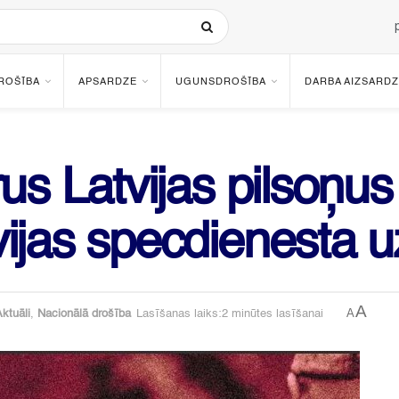
ROŠĪBA
APSARDZE
UGUNSDROŠĪBA
DARBA AIZSARDZ
rus Latvijas pilsoņu
vijas specdienesta
A
A
ktuāli
,
Nacionālā drošība
Lasīšanas laiks:2 minūtes lasīšanai