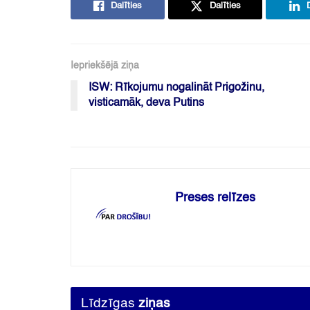
Dalīties
Dalīties
Iepriekšējā ziņa
ISW: Rīkojumu nogalināt Prigožinu,
visticamāk, deva Putins
Preses relīzes
Līdzīgas
ziņas