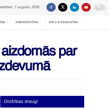
piektdien, 7 augusts, 2026
ĪBA
KIBERDROŠĪBA
DATU AIZSARDZĪBA
s aizdomās par
 uzdevumā
Drošības draugi