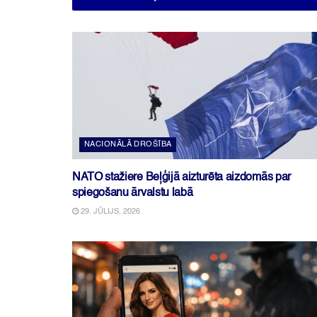
NACIONĀLĀ DROŠĪBA
NATO stažiere Beļģijā aizturēta aizdomās par
spiegošanu ārvalstu labā
29. JŪLIJS, 2026