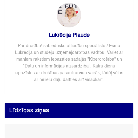
Lukrēcija Plaude
Par drošību! sabiedrisko attiecību speciāliste / Esmu
Lukrēcija un studēju uzņēmējdarbības vadību. Variet ar
maniem rakstiem iepazīties sadaļās "Kiberdrošība" un
"Datu un informācijas aizsardzība". Katru dienu
iepazīstos ar drošības pasauli arvien vairāk, tādēļ vēlos
ar nelielu daļu dalīties arī visapkārt.
Līdzīgas
ziņas