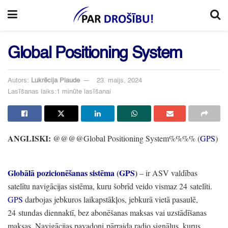
Global Positioning System
Autors:
Lukrēcija Plaude
23. maijs, 2024
Lasīšanas laiks:1 minūte lasīšanai
ANGLISKI:
@@
@@Global Positioning System%
%%
%
(
GPS
)
Globālā pozicionēšanas sistēma
(
GPS
)
–
ir ASV valdības
satelītu navigācijas sistēma,
kuru šobrīd veido vismaz 24 satelīti.
GPS
darbojas jebkuros laikapstākļos,
jebkurā vietā pasaulē,
24 stundas diennaktī,
bez abonēšanas maksas vai uzstādīšanas
maksas.
Navigācijas pavadoņi pārraida radio signālus,
kurus