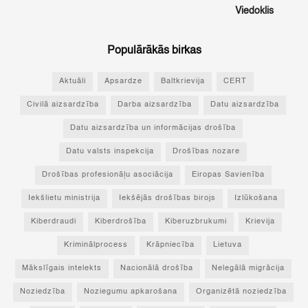
Viedoklis
Populārākās birkas
Aktuāli
Apsardze
Baltkrievija
CERT
Civilā aizsardzība
Darba aizsardzība
Datu aizsardzība
Datu aizsardzība un informācijas drošība
Datu valsts inspekcija
Drošības nozare
Drošības profesionāļu asociācija
Eiropas Savienība
Iekšlietu ministrija
Iekšējās drošības birojs
Izlūkošana
Kiberdraudi
Kiberdrošība
Kiberuzbrukumi
Krievija
Kriminālprocess
Krāpniecība
Lietuva
Mākslīgais intelekts
Nacionālā drošība
Nelegālā migrācija
Noziedzība
Noziegumu apkarošana
Organizētā noziedzība