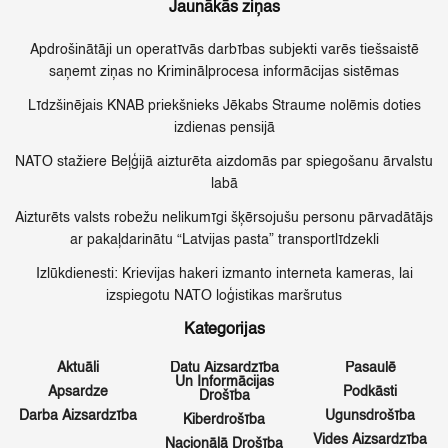
Jaunākās ziņas
Apdrošinātāji un operatīvās darbības subjekti varēs tiešsaistē
saņemt ziņas no Kriminālprocesa informācijas sistēmas
Līdzšinējais KNAB priekšnieks Jēkabs Straume nolēmis doties
izdienas pensijā
NATO stažiere Beļģijā aizturēta aizdomās par spiegošanu ārvalstu
labā
Aizturēts valsts robežu nelikumīgi šķērsojušu personu pārvadātājs
ar pakaļdarinātu “Latvijas pasta” transportlīdzekli
Izlūkdienesti: Krievijas hakeri izmanto interneta kameras, lai
izspiegotu NATO loģistikas maršrutus
Kategorijas
Aktuāli
Datu Aizsardzība
Pasaulē
Un Informācijas
Apsardze
Podkāsti
Drošība
Darba Aizsardzība
Ugunsdrošība
Kiberdrošība
Vides Aizsardzība
Nacionālā Drošība