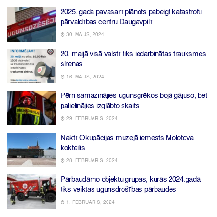
2025. gada pavasarī plānots pabeigt katastrofu
pārvaldības centru Daugavpilī
30. MAIJS, 2024
20. maijā visā valstī tiks iedarbinātas trauksmes
sirēnas
16. MAIJS, 2024
Pērn samazinājies ugunsgrēkos bojā gājušo, bet
palielinājies izglābto skaits
29. FEBRUĀRIS, 2024
Naktī Okupācijas muzejā iemests Molotova
kokteilis
28. FEBRUĀRIS, 2024
Pārbaudāmo objektu grupas, kurās 2024.gadā
tiks veiktas ugunsdrošības pārbaudes
1. FEBRUĀRIS, 2024