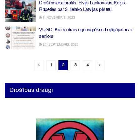
Drošībnieka profils: Elvijs Lankovskis-Ķeķis.
Rūpēties par 3. lielāko Latvijas pilsētu.
8. NOVEMBRIS, 2023
VUGD: Katrs otrais ugunsgrēkos bojāgājušais ir
seniors
28. SEPTEMBRIS, 2023
1
2
3
4
Drošības draugi