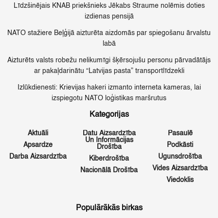
Līdzšinējais KNAB priekšnieks Jēkabs Straume nolēmis doties
izdienas pensijā
NATO stažiere Beļģijā aizturēta aizdomās par spiegošanu ārvalstu
labā
Aizturēts valsts robežu nelikumīgi šķērsojušu personu pārvadātājs
ar pakaļdarinātu “Latvijas pasta” transportlīdzekli
Izlūkdienesti: Krievijas hakeri izmanto interneta kameras, lai
izspiegotu NATO loģistikas maršrutus
Kategorijas
Aktuāli
Datu Aizsardzība
Pasaulē
Un Informācijas
Apsardze
Podkāsti
Drošība
Darba Aizsardzība
Ugunsdrošība
Kiberdrošība
Vides Aizsardzība
Nacionālā Drošība
Viedoklis
Populārākās birkas