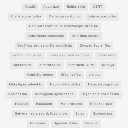
Aktuāli
Apsardze
Baltkrievija
CERT
Civilā aizsardzība
Darba aizsardzība
Datu aizsardzība
Datu aizsardzība un informācijas drošība
Datu valsts inspekcija
Drošības nozare
Drošības profesionāļu asociācija
Eiropas Savienība
Iekšlietu ministrija
Iekšējās drošības birojs
Izlūkošana
Kiberdraudi
Kiberdrošība
Kiberuzbrukumi
Krievija
Kriminālprocess
Krāpniecība
Lietuva
Mākslīgais intelekts
Nacionālā drošība
Nelegālā migrācija
Noziedzība
Noziegumu apkarošana
Organizētā noziedzība
Pasaulē
Pasākumi
Pretterorisms
Robežsardze
Satversmes aizsardzības birojs
Spiegi
Spiegošana
Terorisms
Ugunsdrošība
Ukraina