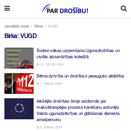
Jaunākās ziņas
Tēma
VUGD
Birka:
VUGD
Šodien sākas uzņemšana Ugunsdrošības un
civilās aizsardzības koledžā
15. JŪLIJS, 2024
Bērna dzīvība un drošība ir pieaugušo atbildība
7. JŪNIJS, 2024
Iekšējās drošības birojs aizdomās par
maksātnespējas procesa kavēšanu aizturējis
Valsts ugunsdzēsības un glābšanas dienesta
amatpersonu
5. JŪNIJS, 2024