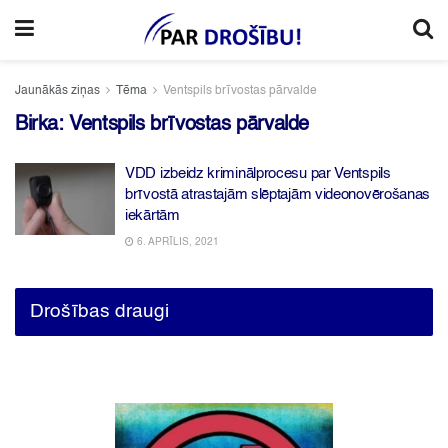
Jaunākās ziņas
Tēma
Ventspils brīvostas pārvalde
Birka:
Ventspils brīvostas pārvalde
VDD izbeidz kriminālprocesu par Ventspils
brīvostā atrastajām slēptajām videonovērošanas
iekārtām
6. APRĪLIS, 2021
Drošības draugi