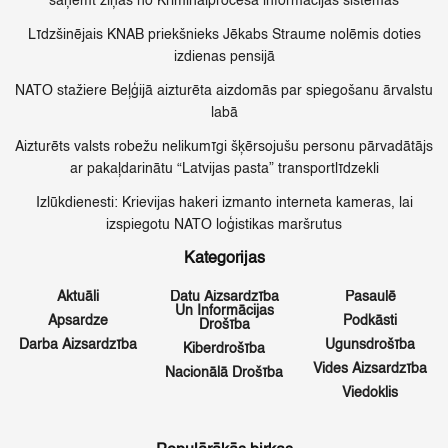
saņemt ziņas no Kriminālprocesa informācijas sistēmas
Līdzšinējais KNAB priekšnieks Jēkabs Straume nolēmis doties
izdienas pensijā
NATO stažiere Beļģijā aizturēta aizdomās par spiegošanu ārvalstu
labā
Aizturēts valsts robežu nelikumīgi šķērsojušu personu pārvadātājs
ar pakaļdarinātu “Latvijas pasta” transportlīdzekli
Izlūkdienesti: Krievijas hakeri izmanto interneta kameras, lai
izspiegotu NATO loģistikas maršrutus
Kategorijas
Aktuāli
Datu Aizsardzība
Pasaulē
Un Informācijas
Apsardze
Podkāsti
Drošība
Darba Aizsardzība
Ugunsdrošība
Kiberdrošība
Vides Aizsardzība
Nacionālā Drošība
Viedoklis