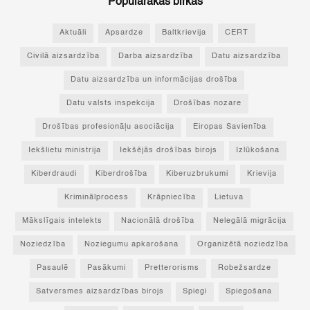
Populārākās birkas
Aktuāli
Apsardze
Baltkrievija
CERT
Civilā aizsardzība
Darba aizsardzība
Datu aizsardzība
Datu aizsardzība un informācijas drošība
Datu valsts inspekcija
Drošības nozare
Drošības profesionāļu asociācija
Eiropas Savienība
Iekšlietu ministrija
Iekšējās drošības birojs
Izlūkošana
Kiberdraudi
Kiberdrošība
Kiberuzbrukumi
Krievija
Kriminālprocess
Krāpniecība
Lietuva
Mākslīgais intelekts
Nacionālā drošība
Nelegālā migrācija
Noziedzība
Noziegumu apkarošana
Organizētā noziedzība
Pasaulē
Pasākumi
Pretterorisms
Robežsardze
Satversmes aizsardzības birojs
Spiegi
Spiegošana