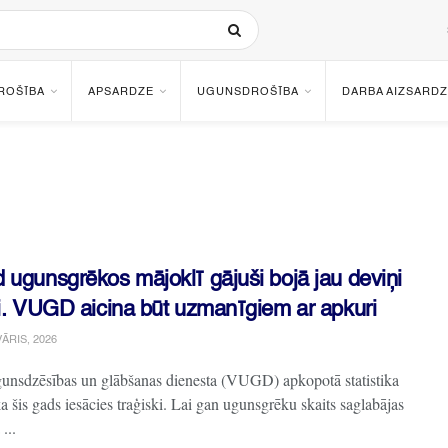
ROŠĪBA
APSARDZE
UGUNSDROŠĪBA
DARBA AIZSARDZ
 ugunsgrēkos mājoklī gājuši bojā jau deviņi
ki. VUGD aicina būt uzmanīgiem ar apkuri
ĀRIS, 2026
gunsdzēsības un glābšanas dienesta (VUGD) apkopotā statistika
ka šis gads iesācies traģiski. Lai gan ugunsgrēku skaits saglabājas
...