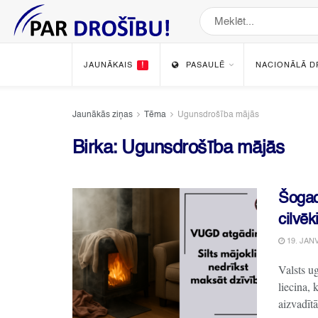
JAUNĀKAIS
!
PASAULĒ
NACIONĀLĀ D
Jaunākās ziņas
Tēma
Ugunsdrošība mājās
Birka:
Ugunsdrošība mājās
Šogad
cilvē
19. JANV
Valsts u
liecina, 
aizvadītā 