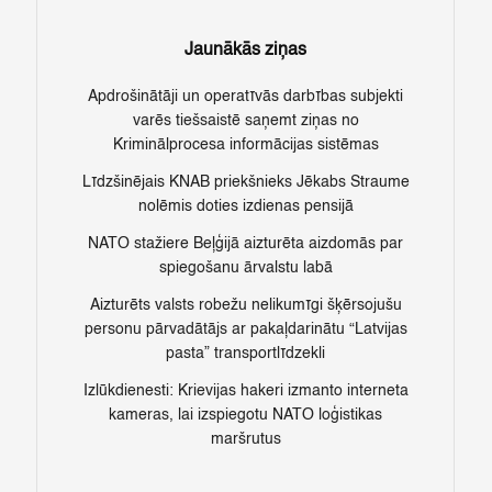
Jaunākās ziņas
Apdrošinātāji un operatīvās darbības subjekti
varēs tiešsaistē saņemt ziņas no
Kriminālprocesa informācijas sistēmas
Līdzšinējais KNAB priekšnieks Jēkabs Straume
nolēmis doties izdienas pensijā
NATO stažiere Beļģijā aizturēta aizdomās par
spiegošanu ārvalstu labā
Aizturēts valsts robežu nelikumīgi šķērsojušu
personu pārvadātājs ar pakaļdarinātu “Latvijas
pasta” transportlīdzekli
Izlūkdienesti: Krievijas hakeri izmanto interneta
kameras, lai izspiegotu NATO loģistikas
maršrutus