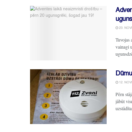
Advent
uguns
23. NOV
Tuvojas 
vainagi u
ugunsdzē
Dūmu 
12. NOV
Pērn stā
jābūt vi
uzstādīta