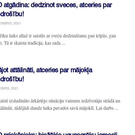
atgādina: dedzinot sveces, atceries par
drošību!
EMBRIS, 2021
ētku laiks allaž ir saistīts ar sveču dedzināšanu gan telpās, gan
. Tā ir skaista tradīcija, kas rada ...
jot attālināti, atceries par mājokļa
drošību!
OBRIS, 2021
alstī izsludināto ārkārtējo situāciju vairums iedzīvotāju strādā un
ālināti, tādējādi daudz laika pavadot savā mājoklī. Lai darbs ...