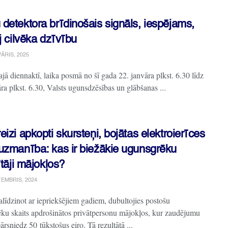
detektora brīdinošais signāls, iespējams,
j cilvēka dzīvību
ĀRIS, 2025
jā diennaktī, laika posmā no šī gada 22. janvāra plkst. 6.30 līdz
ra plkst. 6.30, Valsts ugunsdzēsības un glābšanas ...
izi apkopti skursteņi, bojātas elektroierīces
uzmanība: kas ir biežākie ugunsgrēku
ītāji mājokļos?
TEMBRIS, 2024
alīdzinot ar iepriekšējiem gadiem, dubultojies postošu
ku skaits apdrošinātos privātpersonu mājokļos, kur zaudējumu
rsniedz 50 tūkstošus eiro. Tā rezultātā ...