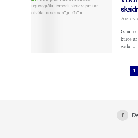
VUGD 
skaid
15. OKT
Gandrīz 
kuros uz
gadu ...
1
FA