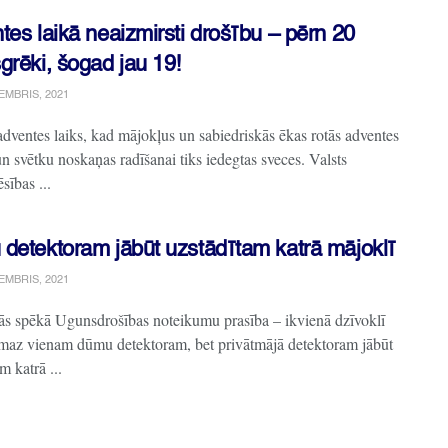
es laikā neaizmirsti drošību – pērn 20
grēki, šogad jau 19!
EMBRIS, 2021
adventes laiks, kad mājokļus un sabiedriskās ēkas rotās adventes
n svētku noskaņas radīšanai tiks iedegtas sveces. Valsts
sības ...
detektoram jābūt uzstādītam katrā mājoklī
EMBRIS, 2021
jās spēkā Ugunsdrošības noteikumu prasība – ikvienā dzīvoklī
smaz vienam dūmu detektoram, bet privātmājā detektoram jābūt
m katrā ...