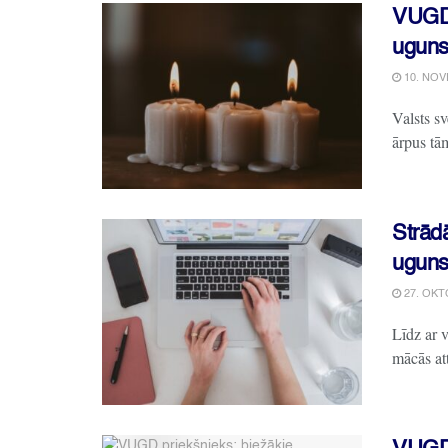
VUGD 
uguns
10. NOV
Valsts sv
ārpus tām
Strādā
uguns
27. OKT
Līdz ar v
mācās att