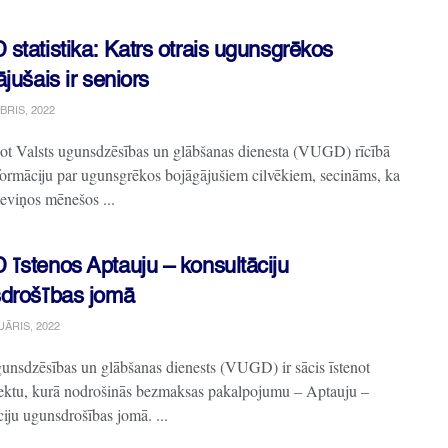
statistika: Katrs otrais ugunsgrēkos
jušais ir seniors
BRIS, 2022
t Valsts ugunsdzēsības un glābšanas dienesta (VUGD) rīcībā
formāciju par ugunsgrēkos bojāgājušiem cilvēkiem, secināms, ka
deviņos mēnešos ...
īstenos Aptauju – konsultāciju
drošības jomā
UĀRIS, 2022
gunsdzēsības un glābšanas dienests (VUGD) ir sācis īstenot
jektu, kurā nodrošinās bezmaksas pakalpojumu – Aptauju –
iju ugunsdrošības jomā. ...