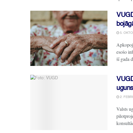
VUGD 
bojāgā
5. OKTO
Apkopojo
esošo in
šī gada 
VUGD 
uguns
2. FEBR
Valsts u
pilotpro
konsultāc