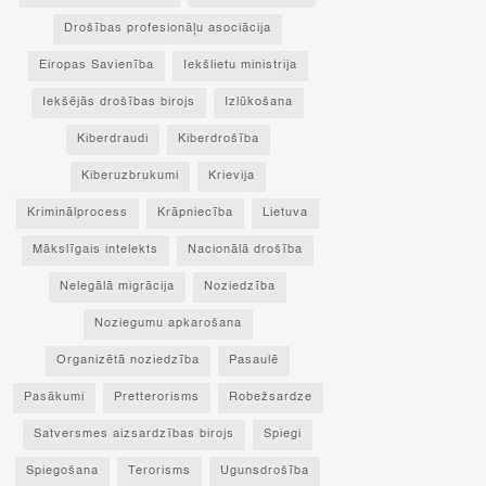
Drošības profesionāļu asociācija
Eiropas Savienība
Iekšlietu ministrija
Iekšējās drošības birojs
Izlūkošana
Kiberdraudi
Kiberdrošība
Kiberuzbrukumi
Krievija
Kriminālprocess
Krāpniecība
Lietuva
Mākslīgais intelekts
Nacionālā drošība
Nelegālā migrācija
Noziedzība
Noziegumu apkarošana
Organizētā noziedzība
Pasaulē
Pasākumi
Pretterorisms
Robežsardze
Satversmes aizsardzības birojs
Spiegi
Spiegošana
Terorisms
Ugunsdrošība