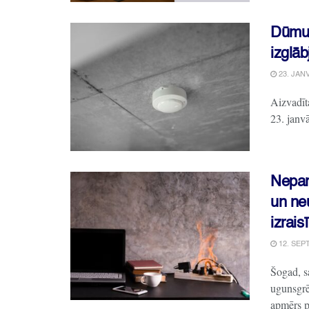
Dūmu 
izglāb
23. JANV
Aizvadīta
23. janvā
Nepare
un ne
izrais
12. SEP
Šogad, s
ugunsgrē
apmērs pā