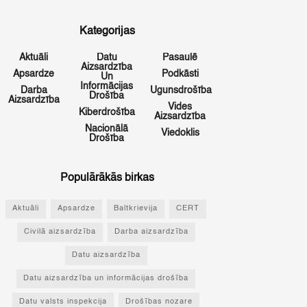
Kategorijas
Aktuāli
Datu
Pasaulē
Aizsardzība
Apsardze
Podkāsti
Un
Informācijas
Darba
Ugunsdrošība
Drošība
Aizsardzība
Vides
Kiberdrošība
Aizsardzība
Nacionālā
Viedoklis
Drošība
Populārākās birkas
Aktuāli
Apsardze
Baltkrievija
CERT
Civilā aizsardzība
Darba aizsardzība
Datu aizsardzība
Datu aizsardzība un informācijas drošība
Datu valsts inspekcija
Drošības nozare