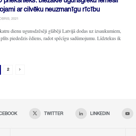
priekšnieks: biežākie ugunsgrēku iemesli
rojami ar cilvēku neuzmanīgu rīcību
OBRIS, 2021
katru dienu ugunsdzēsēji glābēji Latvijā dodas uz izsaukumiem,
 plīts piededzis ēdiens, radot spēcīgu sadūmojumu. Līdztekus ik
2
CEBOOK
TWITTER
LINKEDIN