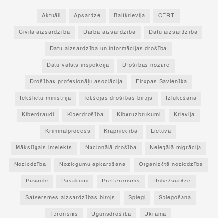
Aktuāli
Apsardze
Baltkrievija
CERT
Civilā aizsardzība
Darba aizsardzība
Datu aizsardzība
Datu aizsardzība un informācijas drošība
Datu valsts inspekcija
Drošības nozare
Drošības profesionāļu asociācija
Eiropas Savienība
Iekšlietu ministrija
Iekšējās drošības birojs
Izlūkošana
Kiberdraudi
Kiberdrošība
Kiberuzbrukumi
Krievija
Kriminālprocess
Krāpniecība
Lietuva
Mākslīgais intelekts
Nacionālā drošība
Nelegālā migrācija
Noziedzība
Noziegumu apkarošana
Organizētā noziedzība
Pasaulē
Pasākumi
Pretterorisms
Robežsardze
Satversmes aizsardzības birojs
Spiegi
Spiegošana
Terorisms
Ugunsdrošība
Ukraina