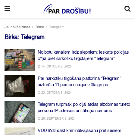
Jaunākās ziņas
Tēma
Telegram
Birka:
Telegram
No botu kanāliem līdz slēpņiem: ieskats policijas
cīņā pret narkotiku tirgotājiem “Telegram”
14. OKTOBRIS, 2025
Par narkotiku tirgošanu platformā “Telegram”
aizturēta 11 personu organizēta grupa
23. OKTOBRIS, 2024
Telegram turpmāk policijai atklās aizdomās turēto
personu IP adreses un tālruņa numurus
26. SEPTEMBRIS, 2024
VDD lūdz sākt kriminālvajāšanu pret sešiem