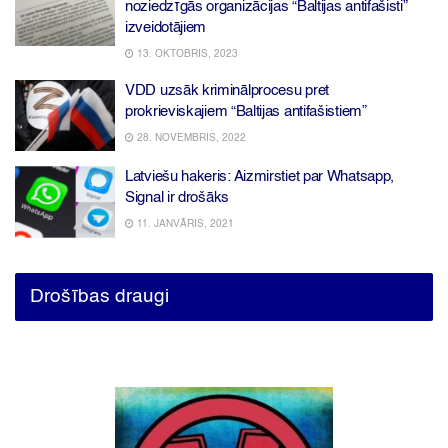
noziedzīgās organizācijas “Baltijas antifašisti”
izveidotājiem
13. OKTOBRIS, 2023
VDD uzsāk kriminālprocesu pret
prokrieviskajiem “Baltijas antifašistiem”
28. NOVEMBRIS, 2022
Latviešu hakeris: Aizmirstiet par Whatsapp,
Signal ir drošāks
11. JANVĀRIS, 2021
Drošības draugi