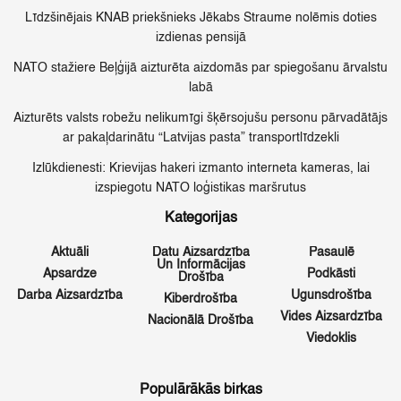
Līdzšinējais KNAB priekšnieks Jēkabs Straume nolēmis doties
izdienas pensijā
NATO stažiere Beļģijā aizturēta aizdomās par spiegošanu ārvalstu
labā
Aizturēts valsts robežu nelikumīgi šķērsojušu personu pārvadātājs
ar pakaļdarinātu “Latvijas pasta” transportlīdzekli
Izlūkdienesti: Krievijas hakeri izmanto interneta kameras, lai
izspiegotu NATO loģistikas maršrutus
Kategorijas
Aktuāli
Datu Aizsardzība
Pasaulē
Un Informācijas
Apsardze
Podkāsti
Drošība
Darba Aizsardzība
Ugunsdrošība
Kiberdrošība
Vides Aizsardzība
Nacionālā Drošība
Viedoklis
Populārākās birkas