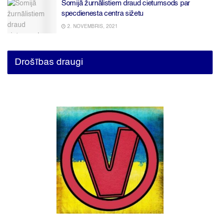
Somijā žurnālistiem draud cietumsods par
specdienesta centra sižetu
2. NOVEMBRIS, 2021
Drošības draugi