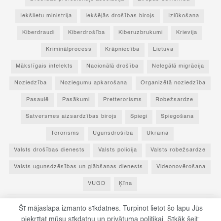
Iekšlietu ministrija
Iekšējās drošības birojs
Izlūkošana
Kiberdraudi
Kiberdrošība
Kiberuzbrukumi
Krievija
Kriminālprocess
Krāpniecība
Lietuva
Mākslīgais intelekts
Nacionālā drošība
Nelegālā migrācija
Noziedzība
Noziegumu apkarošana
Organizētā noziedzība
Pasaulē
Pasākumi
Pretterorisms
Robežsardze
Satversmes aizsardzības birojs
Spiegi
Spiegošana
Terorisms
Ugunsdrošība
Ukraina
Valsts drošības dienests
Valsts policija
Valsts robežsardze
Valsts ugunsdzēsības un glābšanas dienests
Videonovērošana
VUGD
Ķīna
Šī mājaslapa izmanto sīkdatnes. Turpinot lietot šo lapu Jūs
© 2023 Par drošību! - Visas tiesības paturētas un aizsargātas ar Latvijas
piekrītat mūsu sīkdatņu un privātuma politikai. Sīkāk šeit: