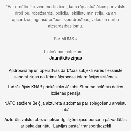
“Par drošību!” ir ziņu medijs tiem, kam rūp aktuālākais par valsts
drošību, robežsardzi, policiju, Iekšlietu ministriju, kā arī
apsardzes, ugunsdrošības, kiberdrošības, vides un darba
aizsardzības jomu.
Par MUMS »
Lietošanas noteikumi »
Jaunākās ziņas
Apdrošinātāji un operatīvās darbības subjekti varēs tiešsaistē
saņemt ziņas no Kriminālprocesa informācijas sistēmas
Līdzšinējais KNAB priekšnieks Jēkabs Straume nolēmis doties
izdienas pensijā
NATO stažiere Beļģijā aizturēta aizdomās par spiegošanu ārvalstu
labā
Aizturēts valsts robežu nelikumīgi šķērsojušu personu pārvadātājs
ar pakaļdarinātu “Latvijas pasta” transportlīdzekli