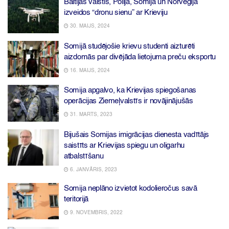
Baltijas valstis, Polija, Somija un Norvēģija
izveidos “dronu sienu” ar Krieviju
30. MAIJS, 2024
Somijā studējošie krievu studenti aizturēti
aizdomās par divējāda lietojuma preču eksportu
16. MAIJS, 2024
Somija apgalvo, ka Krievijas spiegošanas
operācijas Ziemeļvalstīs ir novājinājušās
31. MARTS, 2023
Bijušais Somijas imigrācijas dienesta vadītājs
saistīts ar Krievijas spiegu un oligarhu
atbalstīšanu
6. JANVĀRIS, 2023
Somija neplāno izvietot kodolieročus savā
teritorijā
9. NOVEMBRIS, 2022