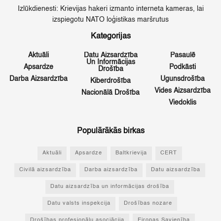
Izlūkdienesti: Krievijas hakeri izmanto interneta kameras, lai
izspiegotu NATO loģistikas maršrutus
Kategorijas
Aktuāli
Datu Aizsardzība
Pasaulē
Un Informācijas
Apsardze
Podkāsti
Drošība
Darba Aizsardzība
Ugunsdrošība
Kiberdrošība
Vides Aizsardzība
Nacionālā Drošība
Viedoklis
Populārākās birkas
Aktuāli
Apsardze
Baltkrievija
CERT
Civilā aizsardzība
Darba aizsardzība
Datu aizsardzība
Datu aizsardzība un informācijas drošība
Datu valsts inspekcija
Drošības nozare
Drošības profesionāļu asociācija
Eiropas Savienība