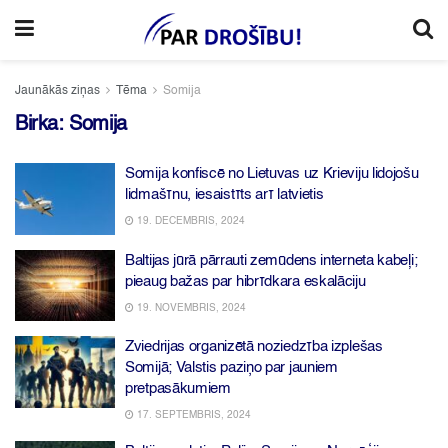
Jaunākās ziņas
Tēma
Somija
Birka:
Somija
Somija konfiscē no Lietuvas uz Krieviju lidojošu
lidmašīnu, iesaistīts arī latvietis
19. DECEMBRIS, 2024
Baltijas jūrā pārrauti zemūdens interneta kabeļi;
pieaug bažas par hibrīdkara eskalāciju
19. NOVEMBRIS, 2024
Zviedrijas organizētā noziedzība izplešas
Somijā; Valstis paziņo par jauniem
pretpasākumiem
17. SEPTEMBRIS, 2024