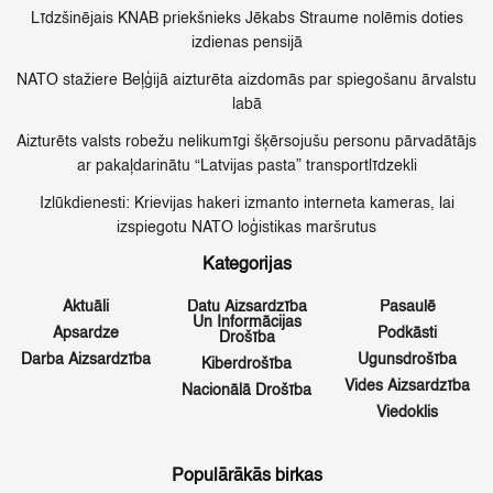
Līdzšinējais KNAB priekšnieks Jēkabs Straume nolēmis doties
izdienas pensijā
NATO stažiere Beļģijā aizturēta aizdomās par spiegošanu ārvalstu
labā
Aizturēts valsts robežu nelikumīgi šķērsojušu personu pārvadātājs
ar pakaļdarinātu “Latvijas pasta” transportlīdzekli
Izlūkdienesti: Krievijas hakeri izmanto interneta kameras, lai
izspiegotu NATO loģistikas maršrutus
Kategorijas
Aktuāli
Datu Aizsardzība
Pasaulē
Un Informācijas
Apsardze
Podkāsti
Drošība
Darba Aizsardzība
Ugunsdrošība
Kiberdrošība
Vides Aizsardzība
Nacionālā Drošība
Viedoklis
Populārākās birkas