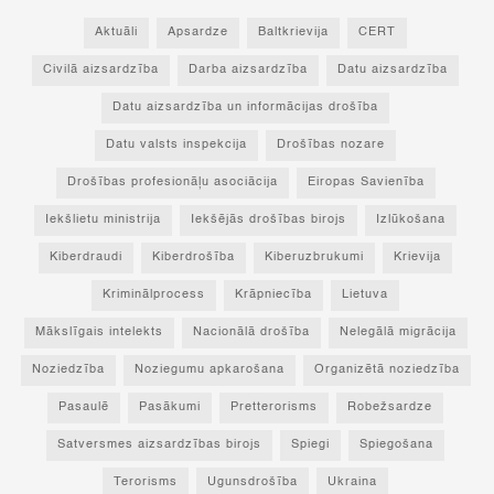
Aktuāli
Apsardze
Baltkrievija
CERT
Civilā aizsardzība
Darba aizsardzība
Datu aizsardzība
Datu aizsardzība un informācijas drošība
Datu valsts inspekcija
Drošības nozare
Drošības profesionāļu asociācija
Eiropas Savienība
Iekšlietu ministrija
Iekšējās drošības birojs
Izlūkošana
Kiberdraudi
Kiberdrošība
Kiberuzbrukumi
Krievija
Kriminālprocess
Krāpniecība
Lietuva
Mākslīgais intelekts
Nacionālā drošība
Nelegālā migrācija
Noziedzība
Noziegumu apkarošana
Organizētā noziedzība
Pasaulē
Pasākumi
Pretterorisms
Robežsardze
Satversmes aizsardzības birojs
Spiegi
Spiegošana
Terorisms
Ugunsdrošība
Ukraina