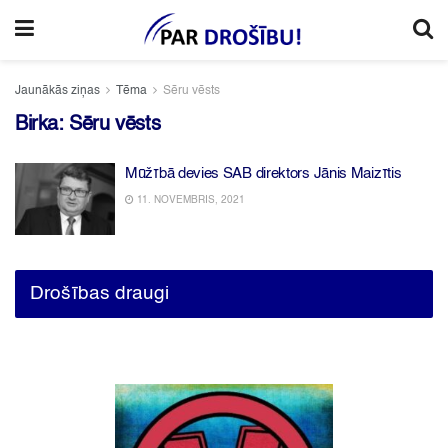
Jaunākās ziņas
Tēma
Sēru vēsts
Birka:
Sēru vēsts
Mūžībā devies SAB direktors Jānis Maizītis
11. NOVEMBRIS, 2021
Drošības draugi