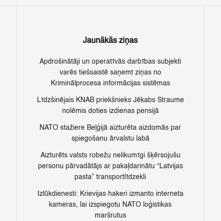
Jaunākās ziņas
Apdrošinātāji un operatīvās darbības subjekti
varēs tiešsaistē saņemt ziņas no
Kriminālprocesa informācijas sistēmas
Līdzšinējais KNAB priekšnieks Jēkabs Straume
nolēmis doties izdienas pensijā
NATO stažiere Beļģijā aizturēta aizdomās par
spiegošanu ārvalstu labā
Aizturēts valsts robežu nelikumīgi šķērsojušu
personu pārvadātājs ar pakaļdarinātu “Latvijas
pasta” transportlīdzekli
Izlūkdienesti: Krievijas hakeri izmanto interneta
kameras, lai izspiegotu NATO loģistikas
maršrutus