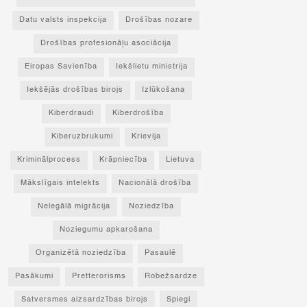
Datu valsts inspekcija
Drošības nozare
Drošības profesionāļu asociācija
Eiropas Savienība
Iekšlietu ministrija
Iekšējās drošības birojs
Izlūkošana
Kiberdraudi
Kiberdrošība
Kiberuzbrukumi
Krievija
Kriminālprocess
Krāpniecība
Lietuva
Mākslīgais intelekts
Nacionālā drošība
Nelegālā migrācija
Noziedzība
Noziegumu apkarošana
Organizētā noziedzība
Pasaulē
Pasākumi
Pretterorisms
Robežsardze
Satversmes aizsardzības birojs
Spiegi