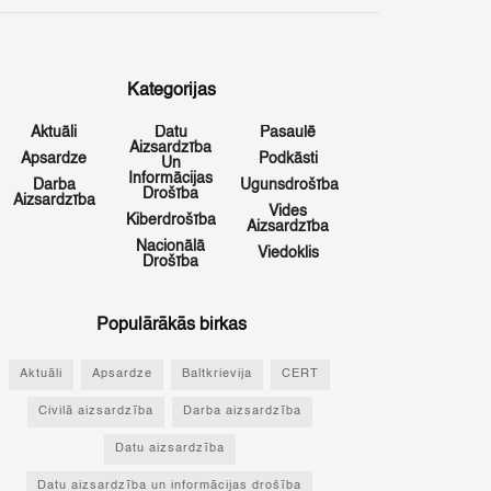
Kategorijas
Aktuāli
Datu
Pasaulē
Aizsardzība
Apsardze
Podkāsti
Un
Informācijas
Darba
Ugunsdrošība
Drošība
Aizsardzība
Vides
Kiberdrošība
Aizsardzība
Nacionālā
Viedoklis
Drošība
Populārākās birkas
Aktuāli
Apsardze
Baltkrievija
CERT
Civilā aizsardzība
Darba aizsardzība
Datu aizsardzība
Datu aizsardzība un informācijas drošība