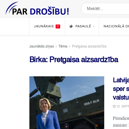
JAUNĀKAIS
!
PASAULĒ
NACIONĀLĀ D
Jaunākās ziņas
Tēma
Pretgaisa aizsardzība
Birka:
Pretgaisa aizsardzība
Latvij
sper s
valstu
12. SEP
Pirmdien
ministre