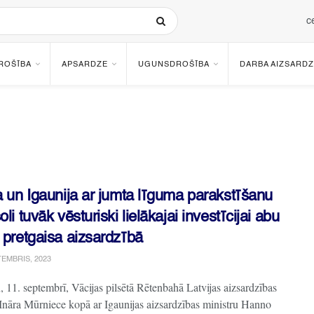
c
ROŠĪBA
APSARDZE
UGUNSDROŠĪBA
DARBA AIZSARDZ
a un Igaunija ar jumta līguma parakstīšanu
oli tuvāk vēsturiski lielākajai investīcijai abu
 pretgaisa aizsardzībā
TEMBRIS, 2023
, 11. septembrī, Vācijas pilsētā Rētenbahā Latvijas aizsardzības
 Ināra Mūrniece kopā ar Igaunijas aizsardzības ministru Hanno