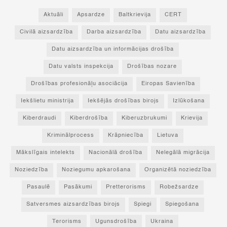
Aktuāli
Apsardze
Baltkrievija
CERT
Civilā aizsardzība
Darba aizsardzība
Datu aizsardzība
Datu aizsardzība un informācijas drošība
Datu valsts inspekcija
Drošības nozare
Drošības profesionāļu asociācija
Eiropas Savienība
Iekšlietu ministrija
Iekšējās drošības birojs
Izlūkošana
Kiberdraudi
Kiberdrošība
Kiberuzbrukumi
Krievija
Kriminālprocess
Krāpniecība
Lietuva
Mākslīgais intelekts
Nacionālā drošība
Nelegālā migrācija
Noziedzība
Noziegumu apkarošana
Organizētā noziedzība
Pasaulē
Pasākumi
Pretterorisms
Robežsardze
Satversmes aizsardzības birojs
Spiegi
Spiegošana
Terorisms
Ugunsdrošība
Ukraina