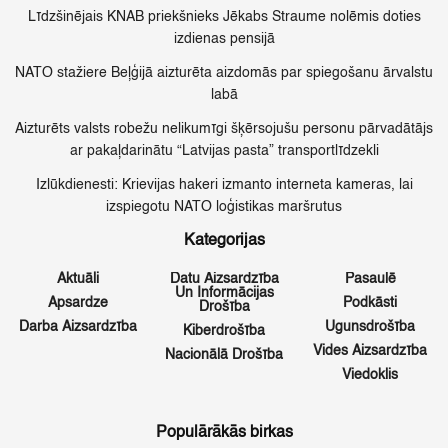
Līdzšinējais KNAB priekšnieks Jēkabs Straume nolēmis doties
izdienas pensijā
NATO stažiere Beļģijā aizturēta aizdomās par spiegošanu ārvalstu
labā
Aizturēts valsts robežu nelikumīgi šķērsojušu personu pārvadātājs
ar pakaļdarinātu “Latvijas pasta” transportlīdzekli
Izlūkdienesti: Krievijas hakeri izmanto interneta kameras, lai
izspiegotu NATO loģistikas maršrutus
Kategorijas
Aktuāli
Datu Aizsardzība
Pasaulē
Un Informācijas
Apsardze
Podkāsti
Drošība
Darba Aizsardzība
Ugunsdrošība
Kiberdrošība
Vides Aizsardzība
Nacionālā Drošība
Viedoklis
Populārākās birkas