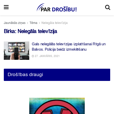
Jaunākās ziņas
Tēma
Nelegāla televīzija
Birka:
Nelegāla televīzija
Gals nelegālās televīzijas izplatīšanai Rīgā un
Balvos. Policija beidz izmeklēšanu
27. JANVĀRIS, 2021
Drošības draugi