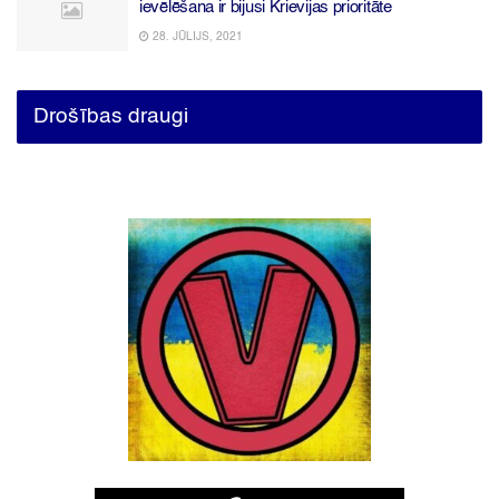
ievēlēšana ir bijusi Krievijas prioritāte
28. JŪLIJS, 2021
Drošības draugi