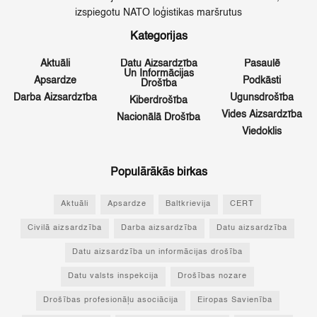
izspiegotu NATO loģistikas maršrutus
Kategorijas
Aktuāli
Datu Aizsardzība
Pasaulē
Un Informācijas
Apsardze
Podkāsti
Drošība
Darba Aizsardzība
Ugunsdrošība
Kiberdrošība
Vides Aizsardzība
Nacionālā Drošība
Viedoklis
Populārākās birkas
Aktuāli
Apsardze
Baltkrievija
CERT
Civilā aizsardzība
Darba aizsardzība
Datu aizsardzība
Datu aizsardzība un informācijas drošība
Datu valsts inspekcija
Drošības nozare
Drošības profesionāļu asociācija
Eiropas Savienība