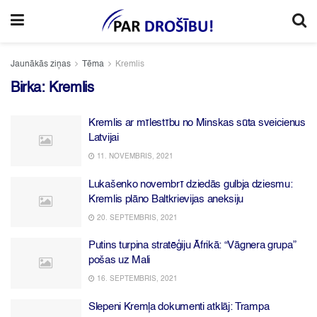
Jaunākās ziņas
Tēma
Kremlis
Birka:
Kremlis
Kremlis ar mīlestību no Minskas sūta sveicienus
Latvijai
11. NOVEMBRIS, 2021
Lukašenko novembrī dziedās gulbja dziesmu:
Kremlis plāno Baltkrievijas aneksiju
20. SEPTEMBRIS, 2021
Putins turpina stratēģiju Āfrikā: “Vāgnera grupa”
pošas uz Mali
16. SEPTEMBRIS, 2021
Slepeni Kremļa dokumenti atklāj: Trampa