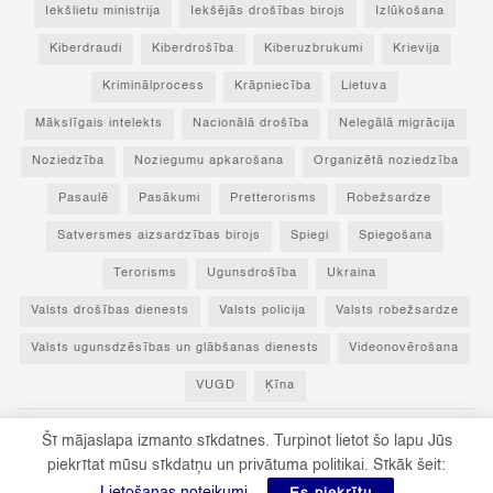
Iekšlietu ministrija
Iekšējās drošības birojs
Izlūkošana
Kiberdraudi
Kiberdrošība
Kiberuzbrukumi
Krievija
Kriminālprocess
Krāpniecība
Lietuva
Mākslīgais intelekts
Nacionālā drošība
Nelegālā migrācija
Noziedzība
Noziegumu apkarošana
Organizētā noziedzība
Pasaulē
Pasākumi
Pretterorisms
Robežsardze
Satversmes aizsardzības birojs
Spiegi
Spiegošana
Terorisms
Ugunsdrošība
Ukraina
Valsts drošības dienests
Valsts policija
Valsts robežsardze
Valsts ugunsdzēsības un glābšanas dienests
Videonovērošana
VUGD
Ķīna
Šī mājaslapa izmanto sīkdatnes. Turpinot lietot šo lapu Jūs
© 2023 Par drošību! - Visas tiesības paturētas un aizsargātas ar Latvijas
piekrītat mūsu sīkdatņu un privātuma politikai. Sīkāk šeit:
Republikas un Eiropas Savienības normatīvajiem aktiem.