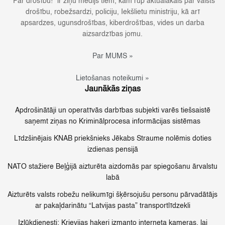
“Par drošību!” ir ziņu medijs tiem, kam rūp aktuālākais par valsts
drošību, robežsardzi, policiju, Iekšlietu ministriju, kā arī
apsardzes, ugunsdrošības, kiberdrošības, vides un darba
aizsardzības jomu.
Par MUMS »
Lietošanas noteikumi »
Jaunākās ziņas
Apdrošinātāji un operatīvās darbības subjekti varēs tiešsaistē
saņemt ziņas no Kriminālprocesa informācijas sistēmas
Līdzšinējais KNAB priekšnieks Jēkabs Straume nolēmis doties
izdienas pensijā
NATO stažiere Beļģijā aizturēta aizdomās par spiegošanu ārvalstu
labā
Aizturēts valsts robežu nelikumīgi šķērsojušu personu pārvadātājs
ar pakaļdarinātu “Latvijas pasta” transportlīdzekli
Izlūkdienesti: Krievijas hakeri izmanto interneta kameras, lai