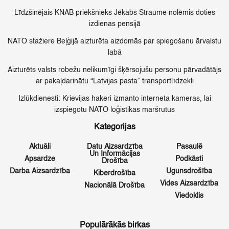
Līdzšinējais KNAB priekšnieks Jēkabs Straume nolēmis doties
izdienas pensijā
NATO stažiere Beļģijā aizturēta aizdomās par spiegošanu ārvalstu
labā
Aizturēts valsts robežu nelikumīgi šķērsojušu personu pārvadātājs
ar pakaļdarinātu “Latvijas pasta” transportlīdzekli
Izlūkdienesti: Krievijas hakeri izmanto interneta kameras, lai
izspiegotu NATO loģistikas maršrutus
Kategorijas
Aktuāli
Datu Aizsardzība
Pasaulē
Un Informācijas
Apsardze
Podkāsti
Drošība
Darba Aizsardzība
Ugunsdrošība
Kiberdrošība
Vides Aizsardzība
Nacionālā Drošība
Viedoklis
Populārākās birkas