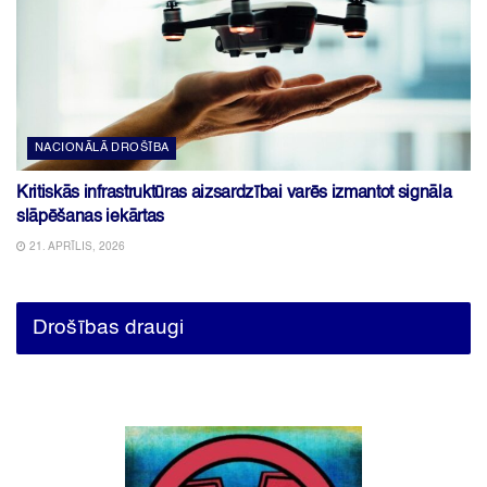
NACIONĀLĀ DROŠĪBA
Kritiskās infrastruktūras aizsardzībai varēs izmantot signāla
slāpēšanas iekārtas
21. APRĪLIS, 2026
Drošības draugi