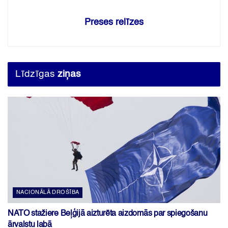
Preses relīzes
Līdzīgas
ziņas
NACIONĀLĀ DROŠĪBA
NATO stažiere Beļģijā aizturēta aizdomās par spiegošanu
ārvalstu labā