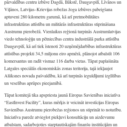
pārvaldības centru izbūve Dagdā,
Ilūkstē,
Daugavpilī,
Līvānos un
Viļānos,
Latvijas–Krievijas robežas žoga izbūves pabeigšana
aptuveni 280 kilometru garumā,
kā arī pretmobilitātes
infrastruktūras attīstība un militārās infrastruktūras stiprināšana
Austrumu pierobežā.
Vienlaikus reģionā turpinās Austrumlatvijas
viedo tehnoloģiju un pētniecības centra industriālā parka attīstība
Daugavpilī,
kā arī tiek īstenoti 20 uzņēmējdarbības infrastruktūras
attīstības projekti 34,5 miljonu eiro apmērā,
plānojot atbalstīt 106
komersantus un radīt vismaz 116 darba vietas.
Tāpat paplašināta
Latgales speciālās ekonomiskās zonas teritorija,
tajā iekļaujot
Alūksnes novada pašvaldību,
kā arī turpinās ieguldījumi izglītības
un veselības aprūpes pieejamībā.
Tāpat komitejā tika apspriesta jaunā Eiropas Savienības iniciatīva
“EastInvest Facility”
, kuras mērķis ir veicināt investīcijas Eiropas
Savienības Austrumu pierobežas reģionos un stiprināt to noturību.
Iniciatīva paredz atvieglot piekļuvi konsultāciju un aizdevumu
atbalstam,
sadarbojoties starptautiskajām finanšu institūcijām un