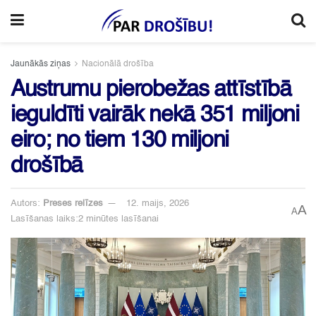
Jaunākās ziņas
Nacionālā drošība
Austrumu pierobežas attīstībā
ieguldīti vairāk nekā 351 miljoni
eiro; no tiem 130 miljoni
drošībā
Autors:
Preses relīzes
12. maijs, 2026
A
A
Lasīšanas laiks:2 minūtes lasīšanai