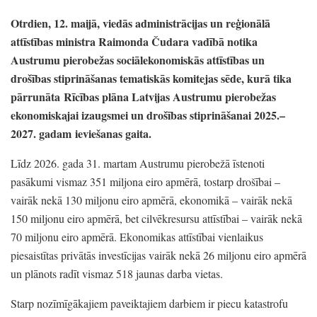
Otrdien,
12.
maijā,
viedās administrācijas un reģionālā
attīstības ministra Raimonda Čudara vadībā notika
Austrumu pierobežas sociālekonomiskās attīstības un
drošības stiprināšanas tematiskās komitejas sēde,
kurā tika
pārrunāta
Rīcības plāna Latvijas Austrumu pierobežas
ekonomiskajai izaugsmei un drošības stiprināšanai 2025.
–
2027.
gadam
ieviešanas gaita.
Līdz 2026.
gada 31.
martam Austrumu pierobežā īstenoti
pasākumi vismaz 351 miljona eiro apmērā,
tostarp drošībai
–
vairāk nekā 130 miljonu eiro apmērā,
ekonomikā
– vairāk nekā
150 miljonu eiro apmērā,
bet cilvēkresursu attīstībai
– vairāk nekā
70 miljonu eiro apmērā.
Ekonomikas attīstībai vienlaikus
piesaistītas privātās investīcijas vairāk nekā 26 miljonu eiro apmērā
un plānots radīt vismaz 518 jaunas darba vietas.
Starp nozīmīgākajiem paveiktajiem darbiem ir piecu katastrofu