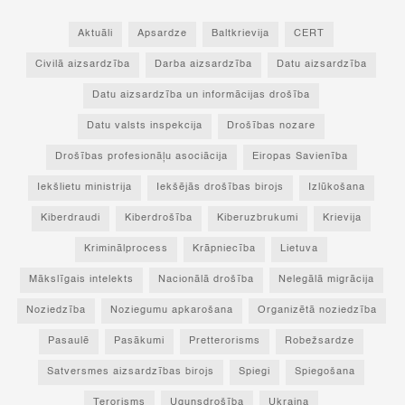
Aktuāli
Apsardze
Baltkrievija
CERT
Civilā aizsardzība
Darba aizsardzība
Datu aizsardzība
Datu aizsardzība un informācijas drošība
Datu valsts inspekcija
Drošības nozare
Drošības profesionāļu asociācija
Eiropas Savienība
Iekšlietu ministrija
Iekšējās drošības birojs
Izlūkošana
Kiberdraudi
Kiberdrošība
Kiberuzbrukumi
Krievija
Kriminālprocess
Krāpniecība
Lietuva
Mākslīgais intelekts
Nacionālā drošība
Nelegālā migrācija
Noziedzība
Noziegumu apkarošana
Organizētā noziedzība
Pasaulē
Pasākumi
Pretterorisms
Robežsardze
Satversmes aizsardzības birojs
Spiegi
Spiegošana
Terorisms
Ugunsdrošība
Ukraina