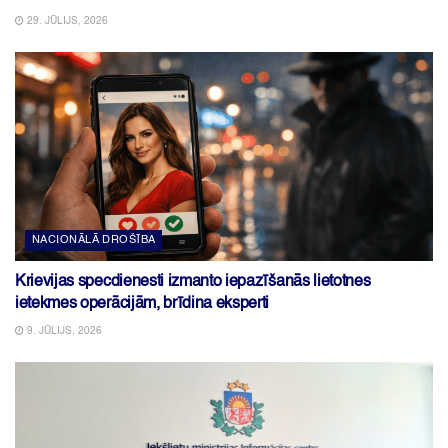
29. JŪLIJS, 2026
NACIONĀLĀ DROŠĪBA
Krievijas specdienesti izmanto iepazīšanās lietotnes
ietekmes operācijām, brīdina eksperti
9. JŪLIJS, 2026