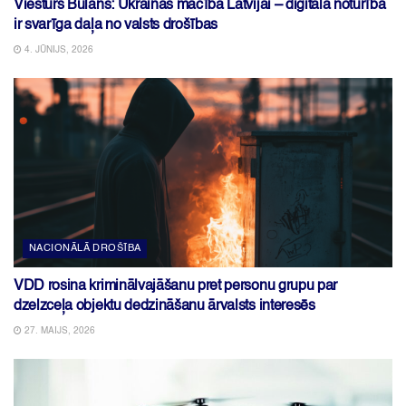
Viesturs Bulāns: Ukrainas mācība Latvijai – digitālā noturība
ir svarīga daļa no valsts drošības
4. JŪNIJS, 2026
NACIONĀLĀ DROŠĪBA
VDD rosina kriminālvajāšanu pret personu grupu par
dzelzceļa objektu dedzināšanu ārvalsts interesēs
27. MAIJS, 2026