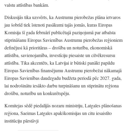
valstu attīstības bankām.
Diskusijās tika uzsvērts,
ka Austrumu pierobežas plāna ietvaros
jau šobrīd tiek īstenoti pasākumi tajās jomās,
kuras Eiropas
Komisija šī gada februārī publicētajā paziņojumā par atbalsta
stiprināšanu Eiropas Savienības Austrumu pierobežas reģioniem
definējusi kā prioritāras
– drošība un noturība,
ekonomiskā
attīstība,
savienojamība,
investīciju piesaiste un cilvēkresursu
attīstība.
Tika akcentēts,
ka Latvijai ir būtiski panākt papildu
Eiropas Savienības finansējumu Austrumu pierobežai nākamajā
Eiropas Savienības daudzgadu budžeta periodā pēc 2027.
gada,
lai nodrošinātu iesākto darbu turpināšanu un stiprinātu reģiona
drošību,
noturību un konkurētspēju.
Komitejas sēdē piedalījās nozaru ministriju,
Latgales plānošanas
reģiona,
Saeimas Latgales apakškomisijas un citu iesaistīto
institūciju pārstāvji