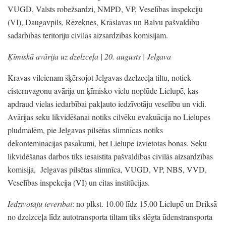
VUGD,
Valsts robežsardzi,
NMPD,
VP,
Veselības inspekciju
(VI)
, Daugavpils,
Rēzeknes,
Krāslavas un Balvu pašvaldību
sadarbības teritoriju civilās aizsardzības komisijām.
Ķīmiskā avārija uz dzelzceļa | 20. augusts |
Jelgava
Kravas vilcienam šķērsojot Jelgavas dzelzceļa tiltu,
notiek
cisternvagonu avārija un ķīmisko vielu noplūde Lielupē,
kas
apdraud vielas iedarbībai pakļauto iedzīvotāju veselību un vidi.
Avārijas seku likvidēšanai notiks cilvēku evakuācija no Lielupes
pludmalēm,
pie Jelgavas pilsētas slimnīcas notiks
dekonteminācijas pasākumi,
bet Lielupē izvietotas bonas.
Seku
likvidēšanas darbos tiks iesaistīta pašvaldības civilās aizsardzības
komisija,
Jelgavas pilsētas slimnīca,
VUGD,
VP,
NBS,
VVD,
Veselības inspekcija
(VI)
un citas institūcijas.
Iedzīvotāju ievērībai
: no plkst.
10.00 līdz 15.00 Lielupē un Driksā
no dzelzceļa līdz autotransporta tiltam tiks slēgta ūdenstransporta