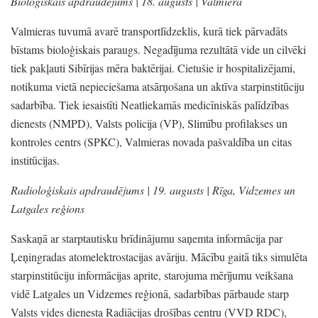
Bioloģiskais apdraudējums | 18. augusts |
Valmiera
Valmieras tuvumā avarē transportlīdzeklis,
kurā tiek pārvadāts
bīstams bioloģiskais paraugs.
Negadījuma rezultātā vide un cilvēki
tiek pakļauti Sibīrijas mēra baktērijai.
Cietušie ir hospitalizējami,
notikuma vietā nepieciešama atsārņošana un aktīva starpinstitūciju
sadarbība.
Tiek iesaistīti Neatliekamās medicīniskās palīdzības
dienests
(NMPD)
, Valsts policija
(VP)
, Slimību profilakses un
kontroles centrs
(SPKC)
, Valmieras novada pašvaldība un citas
institūcijas.
Radioloģiskais apdraudējums | 19. augusts |
Rīga,
Vidzemes un
Latgales reģions
Saskaņā ar starptautisku brīdinājumu saņemta informācija par
Ļeņingradas atomelektrostacijas avāriju.
Mācību gaitā tiks simulēta
starpinstitūciju informācijas aprite,
starojuma mērījumu veikšana
vidē Latgales un Vidzemes reģionā,
sadarbības pārbaude starp
Valsts vides dienesta Radiācijas drošības centru
(VVD RDC)
,