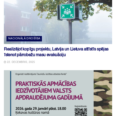
NACIONĀLĀ DROŠĪBA
Realizējot kopīgu projektu, Latvija un Lietuva attīstīs spējas
īstenot pārrobežu masu evakuāciju
22. DECEMBRIS, 2025