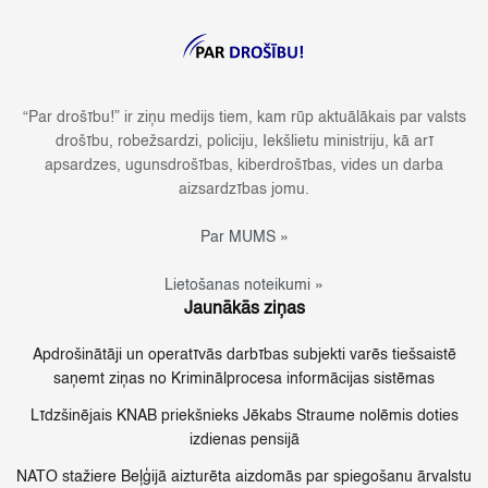
“Par drošību!” ir ziņu medijs tiem, kam rūp aktuālākais par valsts
drošību, robežsardzi, policiju, Iekšlietu ministriju, kā arī
apsardzes, ugunsdrošības, kiberdrošības, vides un darba
aizsardzības jomu.
Par MUMS »
Lietošanas noteikumi »
Jaunākās ziņas
Apdrošinātāji un operatīvās darbības subjekti varēs tiešsaistē
saņemt ziņas no Kriminālprocesa informācijas sistēmas
Līdzšinējais KNAB priekšnieks Jēkabs Straume nolēmis doties
izdienas pensijā
NATO stažiere Beļģijā aizturēta aizdomās par spiegošanu ārvalstu