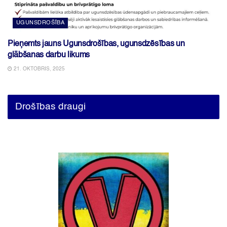
UGUNSDROŠĪBA
Pieņemts jauns Ugunsdrošības, ugunsdzēsības un
glābšanas darbu likums
21. OKTOBRIS, 2025
Drošības draugi