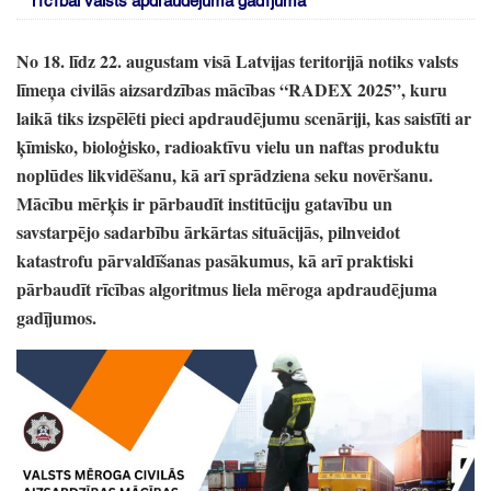
rīcībai valsts apdraudējuma gadījumā
No 18.
līdz 22.
augustam visā Latvijas teritorijā notiks valsts
līmeņa civilās aizsardzības mācības
“RADEX 2025”
, kuru
laikā tiks izspēlēti pieci apdraudējumu scenāriji,
kas saistīti ar
ķīmisko,
bioloģisko,
radioaktīvu vielu un naftas produktu
noplūdes likvidēšanu,
kā arī sprādziena seku novēršanu.
Mācību mērķis ir pārbaudīt institūciju gatavību un
savstarpējo sadarbību ārkārtas situācijās,
pilnveidot
katastrofu pārvaldīšanas pasākumus,
kā arī praktiski
pārbaudīt rīcības algoritmus liela mēroga apdraudējuma
gadījumos.