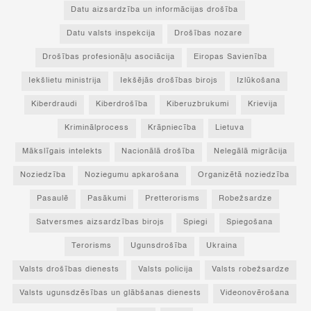
Datu aizsardzība un informācijas drošība
Datu valsts inspekcija
Drošības nozare
Drošības profesionāļu asociācija
Eiropas Savienība
Iekšlietu ministrija
Iekšējās drošības birojs
Izlūkošana
Kiberdraudi
Kiberdrošība
Kiberuzbrukumi
Krievija
Kriminālprocess
Krāpniecība
Lietuva
Mākslīgais intelekts
Nacionālā drošība
Nelegālā migrācija
Noziedzība
Noziegumu apkarošana
Organizētā noziedzība
Pasaulē
Pasākumi
Pretterorisms
Robežsardze
Satversmes aizsardzības birojs
Spiegi
Spiegošana
Terorisms
Ugunsdrošība
Ukraina
Valsts drošības dienests
Valsts policija
Valsts robežsardze
Valsts ugunsdzēsības un glābšanas dienests
Videonovērošana