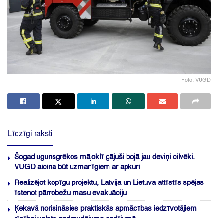
Foto: VUGD
Līdzīgi raksti
Šogad ugunsgrēkos mājoklī gājuši bojā jau deviņi cilvēki.
VUGD aicina būt uzmanīgiem ar apkuri
Realizējot kopīgu projektu, Latvija un Lietuva attīstīs spējas
īstenot pārrobežu masu evakuāciju
Ķekavā norisināsies praktiskās apmācības iedzīvotājiem