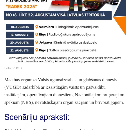
Foto:
VUGD
Mācības organizē Valsts ugunsdzēsības un glābšanas dienests
(VUGD)
sadarbībā ar iesaistītajām valsts un pašvaldību
institūcijām,
operatīvajiem dienestiem,
Nacionālajiem bruņotajiem
spēkiem
(NBS)
, nevalstiskajām organizācijām un brīvprātīgajiem.
Scenāriju apraksti: