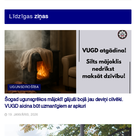
Līdzīgas
ziņas
UGUNSDROŠĪBA
Šogad ugunsgrēkos mājoklī gājuši bojā jau deviņi cilvēki.
VUGD aicina būt uzmanīgiem ar apkuri
19. JANVĀRIS, 2026