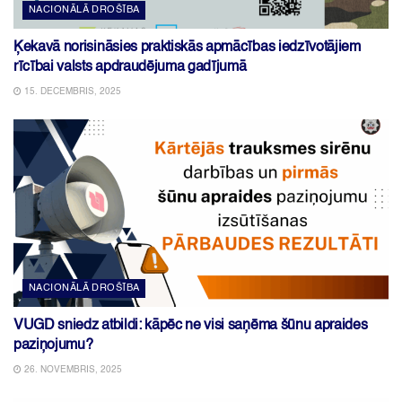
NACIONĀLĀ DROŠĪBA
Ķekavā norisināsies praktiskās apmācības iedzīvotājiem
rīcībai valsts apdraudējuma gadījumā
15. DECEMBRIS, 2025
NACIONĀLĀ DROŠĪBA
VUGD sniedz atbildi: kāpēc ne visi saņēma šūnu apraides
paziņojumu?
26. NOVEMBRIS, 2025