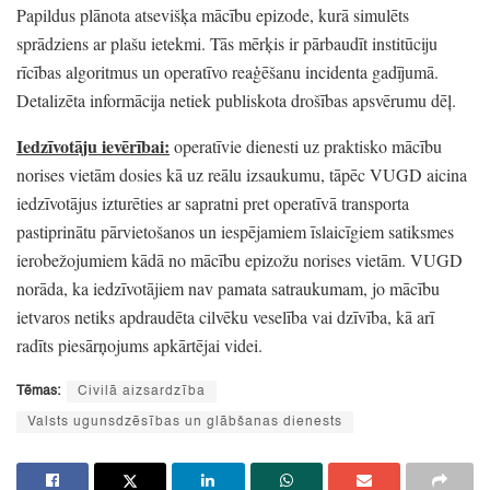
Papildus plānota atsevišķa mācību epizode,
kurā simulēts
sprādziens ar plašu ietekmi.
Tās mērķis ir pārbaudīt institūciju
rīcības algoritmus un operatīvo reaģēšanu incidenta gadījumā.
Detalizēta informācija netiek publiskota drošības apsvērumu dēļ.
Iedzīvotāju ievērībai:
operatīvie dienesti uz praktisko mācību
norises vietām dosies kā uz reālu izsaukumu,
tāpēc VUGD aicina
iedzīvotājus izturēties ar sapratni pret operatīvā transporta
pastiprinātu pārvietošanos un iespējamiem īslaicīgiem satiksmes
ierobežojumiem kādā no mācību epizožu norises vietām.
VUGD
norāda,
ka iedzīvotājiem nav pamata satraukumam,
jo mācību
ietvaros netiks apdraudēta cilvēku veselība vai dzīvība,
kā arī
radīts piesārņojums apkārtējai videi.
Tēmas:
Civilā aizsardzība
Valsts ugunsdzēsības un glābšanas dienests