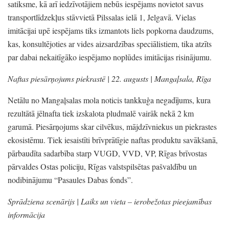
satiksme,
kā arī iedzīvotājiem nebūs iespējams novietot savus
transportlīdzekļus stāvvietā Pilssalas ielā 1,
Jelgavā.
Vielas
imitācijai upē iespējams tiks izmantots liels popkorna daudzums,
kas,
konsultējoties ar vides aizsardzības speciālistiem,
tika atzīts
par dabai nekaitīgāko iespējamo noplūdes imitācijas risinājumu.
Naftas piesārņojums piekrastē | 22. augusts |
Mangaļsala,
Rīga
Netālu no Mangaļsalas mola noticis tankkuģa negadījums,
kura
rezultātā jēlnafta tiek izskalota pludmalē vairāk nekā 2 km
garumā.
Piesārņojums skar cilvēkus,
mājdzīvniekus un piekrastes
ekosistēmu.
Tiek iesaistīti brīvprātīgie naftas produktu savākšanā,
pārbaudīta sadarbība starp VUGD,
VVD,
VP,
Rīgas brīvostas
pārvaldes Ostas policiju,
Rīgas valstspilsētas pašvaldību un
nodibinājumu
“Pasaules Dabas fonds”
.
Sprādziena scenārijs |
Laiks un vieta
– ierobežotas pieejamības
informācija