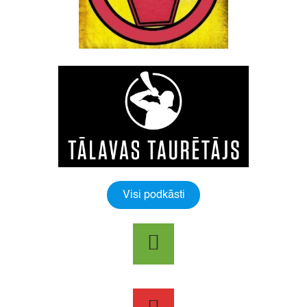
Visi podkāsti