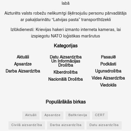
labā
Aizturēts valsts robežu nelikumīgi šķērsojušu personu pārvadātājs
ar pakaļdarinātu “Latvijas pasta” transportlīdzekli
Izlūkdienesti: Krievijas hakeri izmanto interneta kameras, lai
izspiegotu NATO loģistikas maršrutus
Kategorijas
Aktuāli
Datu Aizsardzība
Pasaulē
Un Informācijas
Apsardze
Podkāsti
Drošība
Darba Aizsardzība
Ugunsdrošība
Kiberdrošība
Vides Aizsardzība
Nacionālā Drošība
Viedoklis
Populārākās birkas
Aktuāli
Apsardze
Baltkrievija
CERT
Civilā aizsardzība
Darba aizsardzība
Datu aizsardzība