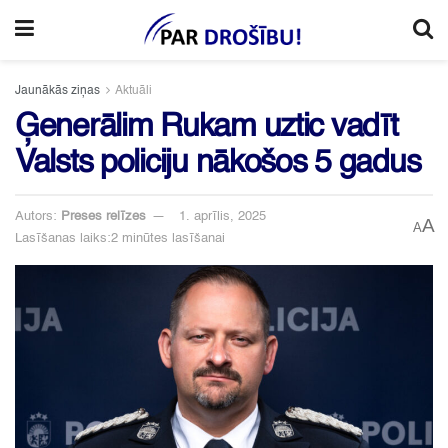
Jaunākās ziņas
Aktuāli
Ģenerālim Rukam uztic vadīt
Valsts policiju nākošos 5 gadus
Autors:
Preses relīzes
1. aprīlis, 2025
A
A
Lasīšanas laiks:2 minūtes lasīšanai