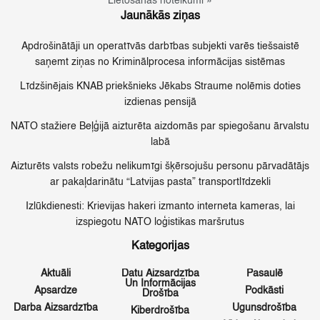
Lietošanas noteikumi »
Jaunākās ziņas
Apdrošinātāji un operatīvās darbības subjekti varēs tiešsaistē
saņemt ziņas no Kriminālprocesa informācijas sistēmas
Līdzšinējais KNAB priekšnieks Jēkabs Straume nolēmis doties
izdienas pensijā
NATO stažiere Beļģijā aizturēta aizdomās par spiegošanu ārvalstu
labā
Aizturēts valsts robežu nelikumīgi šķērsojušu personu pārvadātājs
ar pakaļdarinātu “Latvijas pasta” transportlīdzekli
Izlūkdienesti: Krievijas hakeri izmanto interneta kameras, lai
izspiegotu NATO loģistikas maršrutus
Kategorijas
Aktuāli
Datu Aizsardzība
Pasaulē
Un Informācijas
Apsardze
Podkāsti
Drošība
Darba Aizsardzība
Ugunsdrošība
Kiberdrošība