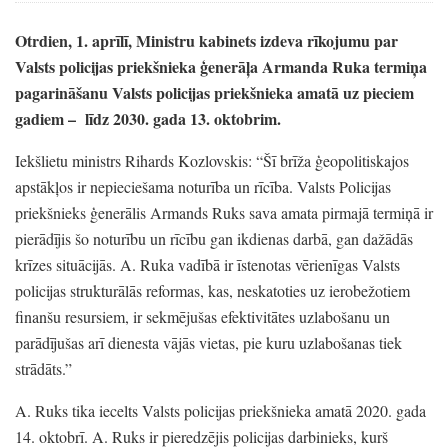
Otrdien,
1.
aprīlī,
Ministru kabinets izdeva rīkojumu par
Valsts policijas priekšnieka ģenerāļa Armanda Ruka termiņa
pagarināšanu Valsts policijas priekšnieka amatā uz pieciem
gadiem
–
līdz 2030.
gada 13.
oktobrim.
Iekšlietu ministrs Rihards Kozlovskis:
“Šī brīža ģeopolitiskajos
apstākļos ir nepieciešama noturība un rīcība.
Valsts Policijas
priekšnieks ģenerālis Armands Ruks sava amata pirmajā termiņā ir
pierādījis šo noturību un rīcību gan ikdienas darbā,
gan dažādās
krīzes situācijās.
A.
Ruka vadībā ir īstenotas vērienīgas Valsts
policijas strukturālās reformas,
kas,
neskatoties uz ierobežotiem
finanšu resursiem,
ir sekmējušas efektivitātes uzlabošanu un
parādījušas arī dienesta vājās vietas,
pie kuru uzlabošanas tiek
strādāts.
”
A.
Ruks tika iecelts Valsts policijas priekšnieka amatā 2020.
gada
14.
oktobrī.
A.
Ruks ir pieredzējis policijas darbinieks,
kurš