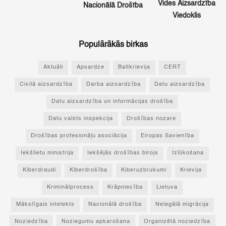
Vides Aizsardzība
Nacionālā Drošība
Viedoklis
Populārākās birkas
Aktuāli
Apsardze
Baltkrievija
CERT
Civilā aizsardzība
Darba aizsardzība
Datu aizsardzība
Datu aizsardzība un informācijas drošība
Datu valsts inspekcija
Drošības nozare
Drošības profesionāļu asociācija
Eiropas Savienība
Iekšlietu ministrija
Iekšējās drošības birojs
Izlūkošana
Kiberdraudi
Kiberdrošība
Kiberuzbrukumi
Krievija
Kriminālprocess
Krāpniecība
Lietuva
Mākslīgais intelekts
Nacionālā drošība
Nelegālā migrācija
Noziedzība
Noziegumu apkarošana
Organizētā noziedzība