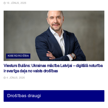
16. JŪNIJS, 2026
KIBERDROŠĪBA
Viesturs Bulāns: Ukrainas mācība Latvijai – digitālā noturība
ir svarīga daļa no valsts drošības
4. JŪNIJS, 2026
Drošības draugi