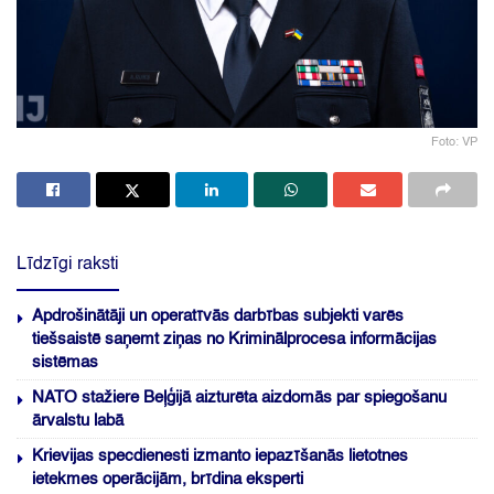
Foto: VP
Līdzīgi raksti
Apdrošinātāji un operatīvās darbības subjekti varēs
tiešsaistē saņemt ziņas no Kriminālprocesa informācijas
sistēmas
NATO stažiere Beļģijā aizturēta aizdomās par spiegošanu
ārvalstu labā
Krievijas specdienesti izmanto iepazīšanās lietotnes
ietekmes operācijām, brīdina eksperti