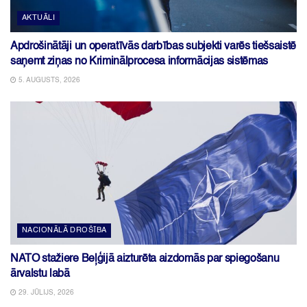
AKTUĀLI
Apdrošinātāji un operatīvās darbības subjekti varēs tiešsaistē
saņemt ziņas no Kriminālprocesa informācijas sistēmas
5. AUGUSTS, 2026
NACIONĀLĀ DROŠĪBA
NATO stažiere Beļģijā aizturēta aizdomās par spiegošanu
ārvalstu labā
29. JŪLIJS, 2026