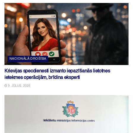
NACIONĀLĀ DROŠĪBA
Krievijas specdienesti izmanto iepazīšanās lietotnes
ietekmes operācijām, brīdina eksperti
9. JŪLIJS, 2026