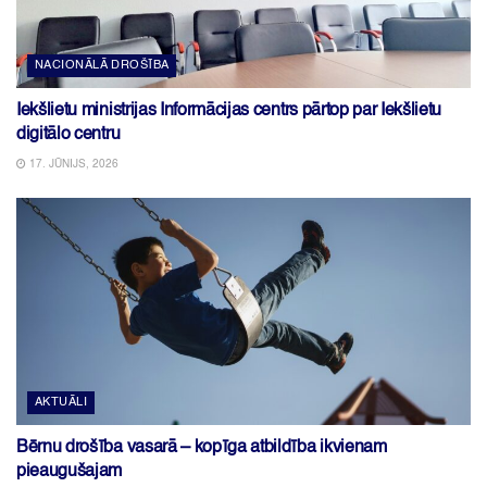
NACIONĀLĀ DROŠĪBA
Iekšlietu ministrijas Informācijas centrs pārtop par Iekšlietu
digitālo centru
17. JŪNIJS, 2026
AKTUĀLI
Bērnu drošība vasarā – kopīga atbildība ikvienam
pieaugušajam