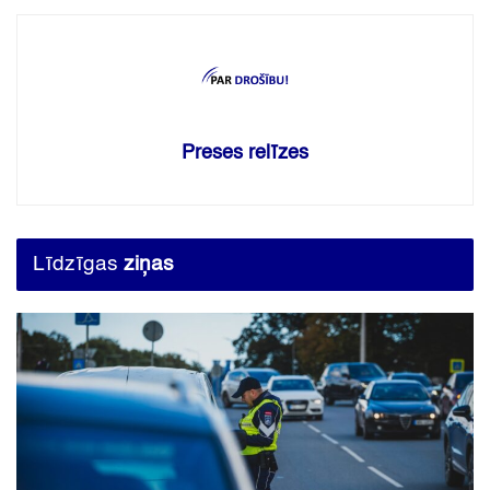
Preses relīzes
Līdzīgas
ziņas