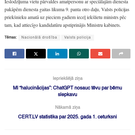
Ieslodzījuma vietu pārvaldes amatpersonu ar speciālajām dienesta
pakāpēm dienesta gaitas likuma 9.
panta otro daļu,
Valsts policijas
priekšnieku amatā uz pieciem gadiem ieceļ iekšlietu ministrs pēc
tam,
kad attiecīgo kandidatūru apstiprinājis Ministru kabinets.
Tēmas:
Nacionālā drošība
Valsts policija
Iepriekšējā ziņa
MI “halucinācijas”: ChatGPT nosauc tēvu par bērnu
slepkavu
Nākamā ziņa
CERT.LV statistika par 2025. gada 1. ceturksni