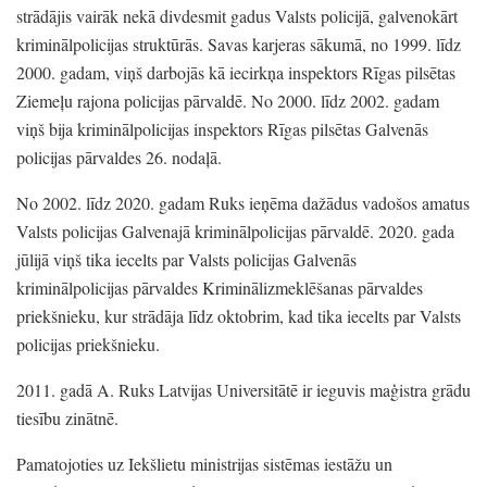
strādājis vairāk nekā divdesmit gadus Valsts policijā,
galvenokārt
kriminālpolicijas struktūrās.
Savas karjeras sākumā,
no 1999.
līdz
2000.
gadam,
viņš darbojās kā iecirkņa inspektors Rīgas pilsētas
Ziemeļu rajona policijas pārvaldē.
No 2000.
līdz 2002.
gadam
viņš bija kriminālpolicijas inspektors Rīgas pilsētas Galvenās
policijas pārvaldes 26.
nodaļā.
No 2002.
līdz 2020.
gadam Ruks ieņēma dažādus vadošos amatus
Valsts policijas Galvenajā kriminālpolicijas pārvaldē.
2020.
gada
jūlijā viņš tika iecelts par Valsts policijas Galvenās
kriminālpolicijas pārvaldes Kriminālizmeklēšanas pārvaldes
priekšnieku,
kur strādāja līdz oktobrim,
kad tika iecelts par Valsts
policijas priekšnieku.
2011.
gadā A.
Ruks Latvijas Universitātē ir ieguvis maģistra grādu
tiesību zinātnē.
Pamatojoties uz Iekšlietu ministrijas sistēmas iestāžu un