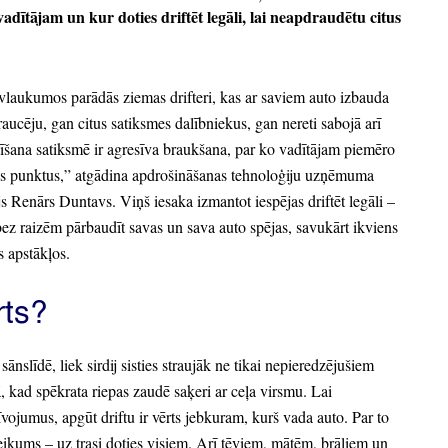
dītājam un kur doties driftēt legāli,
lai neapdraudētu citus
vlaukumos parādās ziemas drifteri,
kas ar saviem auto izbauda
aucēju,
gan citus satiksmes dalībniekus,
gan nereti sabojā arī
sīšana satiksmē ir agresīva braukšana,
par ko vadītājam piemēro
s punktus,
”
atgādina apdrošināšanas tehnoloģiju uzņēmuma
ājs Renārs Duntavs.
Viņš iesaka izmantot iespējas driftēt legāli
–
 bez raizēm pārbaudīt savas un sava auto spējas,
savukārt ikviens
s apstākļos.
rts?
 sānslīdē,
liek sirdij sisties straujāk ne tikai nepieredzējušiem
,
kad spēkrata riepas zaudē saķeri ar ceļa virsmu.
Lai
zīvojumus,
apgūt driftu ir vērts jebkuram,
kurš vada auto.
Par to
eikums
– uz trasi doties visiem.
Arī tēviem,
mātēm,
brāļiem un