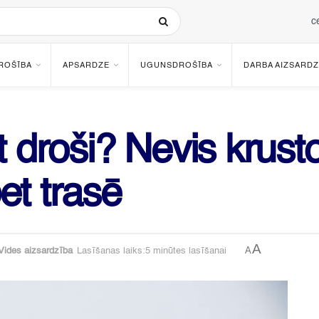
c
ROŠĪBA
APSARDZE
UGUNSDROŠĪBA
DARBA AIZSARDZ
t droši? Nevis krust
et trasē
A
A
Vides aizsardzība
Lasīšanas laiks:5 minūtes lasīšanai