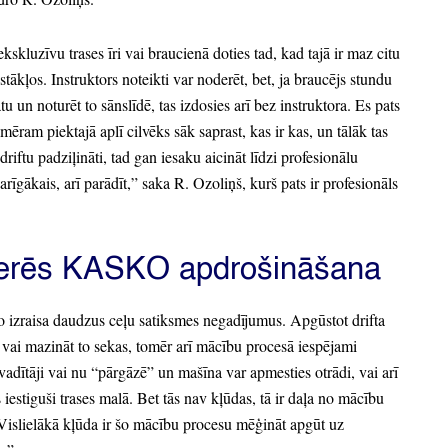
ekskluzīvu trases īri vai braucienā doties tad,
kad tajā ir maz citu
stākļos.
Instruktors noteikti var noderēt,
bet,
ja braucējs stundu
tu un noturēt to sānslīdē,
tas izdosies arī bez instruktora.
Es pats
mēram piektajā aplī cilvēks sāk saprast,
kas ir kas,
un tālāk tas
driftu padziļināti,
tad gan iesaku aicināt līdzi profesionālu
arīgākais,
arī parādīt,
”
saka R.
Ozoliņš,
kurš pats ir profesionāls
erēs KASKO apdrošināšana
to izraisa daudzus ceļu satiksmes negadījumus.
Apgūstot drifta
vai mazināt to sekas,
tomēr arī mācību procesā iespējami
vadītāji vai nu
“pārgāzē”
un mašīna var apmesties otrādi,
vai arī
iestiguši trases malā.
Bet tās nav kļūdas,
tā ir daļa no mācību
islielākā kļūda ir šo mācību procesu mēģināt apgūt uz