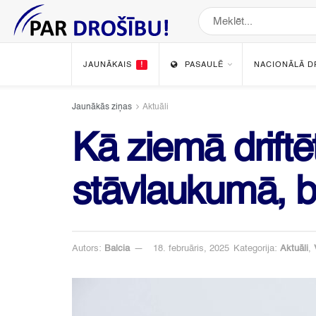
JAUNĀKAIS
!
PASAULĒ
NACIONĀLĀ D
Jaunākās ziņas
Aktuāli
Kā ziemā driftē
stāvlaukumā, b
Autors:
Balcia
18. februāris, 2025
Kategorija:
Aktuāli
,