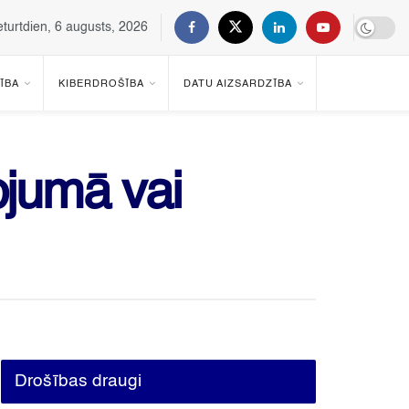
eturtdien, 6 augusts, 2026
ĪBA
KIBERDROŠĪBA
DATU AIZSARDZĪBA
ojumā vai
Drošības draugi