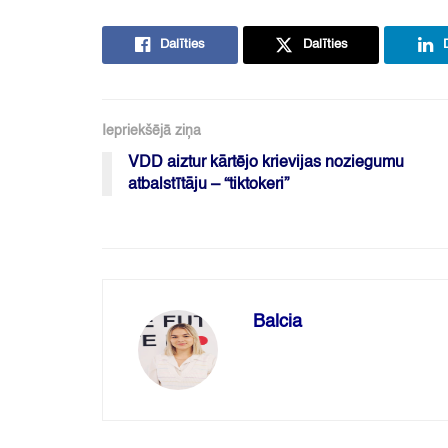
Dalīties
Dalīties
Iepriekšējā ziņa
VDD aiztur kārtējo krievijas noziegumu
atbalstītāju – “tiktokeri”
Balcia