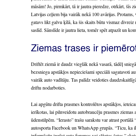
māsām!
Jo,
pirmkārt,
tā ir jautra pieredze,
otrkārt,
šīs z
Latvijas ceļiem bija vairāk nekā 100 avārijas.
Protams,
v
gatavs likt galvu ķīlā,
ka šis skaits būtu vismaz divreiz
saslīd.
Sānslīde ir jautra lieta,
tomēr spēt atpazīt un kont
Ziemas trases ir piemēro
Driftēt ziemā ir daudz vieglāk nekā vasarā,
tādēļ sniegā
bezsniega apstākļos nepieciešami speciāli sagatavoti au
vairāk auto vadītāju.
Tas palīdz veidoties daudzskaitlīg
driftu nodarboties.
Lai apgūtu drifta prasmes kontrolētos apstākļos,
ieteic
ierīkotas,
lai pilnveidotu autobraucēju prasmes ziemas a
ūdenstilpēm.
“Ierasto”
trašu sarakstu var atrast portālā
autosporta Facebook un WhatsApp grupās.
“Ticu,
ka i
informāciju iegūst auto forumos vai slēgtos čatos,
”
skai