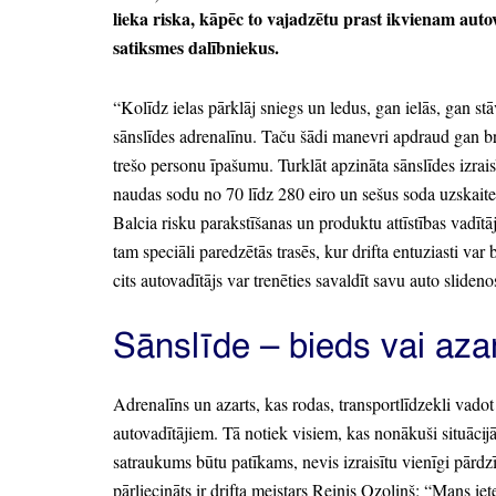
lieka riska,
kāpēc to vajadzētu prast ikvienam autova
satiksmes dalībniekus.
“Kolīdz ielas pārklāj sniegs un ledus,
gan ielās,
gan stā
sānslīdes adrenalīnu.
Taču šādi manevri apdraud gan br
trešo personu īpašumu.
Turklāt apzināta sānslīdes izrai
naudas sodu no 70 līdz 280 eiro un sešus soda uzskaite
Balcia risku parakstīšanas un produktu attīstības vadīt
tam speciāli paredzētās trasēs,
kur drifta entuziasti var
cits autovadītājs var trenēties savaldīt savu auto slideno
Sānslīde
– bieds vai aza
Adrenalīns un azarts,
kas rodas,
transportlīdzekli vadot
autovadītājiem.
Tā notiek visiem,
kas nonākuši situācijā
satraukums būtu patīkams,
nevis izraisītu vienīgi pārd
pārliecināts ir drifta meistars Reinis Ozoliņš:
“Mans iet