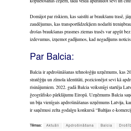
koplietošanas ceļiem,
tādā veidā apdraudot sevi un citu
Domājot par riskiem,
kas saistīti ar braukšanu trasē,
jāņ
zaudējumus,
kas transportlīdzekļiem nodarīti treniņbra
drošas braukšanas prasmes ziemas trasēs var apgūt b
izdevumus,
izņemot gadījumos,
kad negadījums noticis
Par Balcia:
Balcia ir apdrošināšanas tehnoloģiju uzņēmums,
kas 20
stratēģiju un zīmola identitāti,
pozicionējot sevi kā apdr
risinājumiem.
2022.
gadā Balcia veiksmīgi startēja Latv
ģeogrāfisko pārklājumu Eiropā.
Uzņēmums Balcia saņē
un bija vienīgais apdrošināšanas uzņēmums Latvija,
kam
ir saņēmusi zelta godalgu konkursā
“Baltijas e-komerci
Tēmas:
Aktuāli
Apdrošināšana
Balcia
Drošī