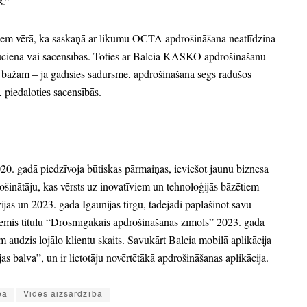
s.
”
em vērā,
ka saskaņā ar likumu OCTA apdrošināšana neatlīdzina
ucienā vai sacensībās.
Toties ar Balcia KASKO apdrošināšanu
ez bažām
– ja gadīsies sadursme,
apdrošināšana segs radušos
,
piedaloties sacensībās.
20.
gadā piedzīvoja būtiskas pārmaiņas,
ieviešot jaunu biznesa
ošinātāju,
kas vērsts uz inovatīviem un tehnoloģijās bāzētiem
ijas un 2023.
gadā Igaunijas tirgū,
tādējādi paplašinot savu
mis titulu
“Drosmīgākais apdrošināšanas zīmols”
2023.
gadā
 audzis lojālo klientu skaits.
Savukārt Balcia mobilā aplikācija
jas balva”
, un ir lietotāju novērtētākā apdrošināšanas aplikācija.
ba
Vides aizsardzība