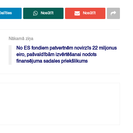
Dalīties
Nosūtīt
Nosūtīt
Nākamā ziņa
No ES fondiem patvertnēm novirzīs 22 miljonus
eiro, pašvaldībām izvērtēšanai nodots
finansējuma sadales priekšlikums