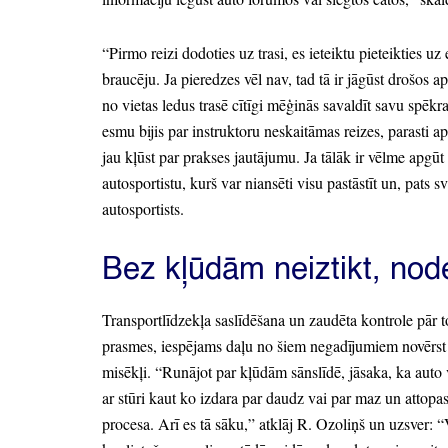
“Pirmo reizi dodoties uz trasi,
es ieteiktu pieteikties uz 
braucēju.
Ja pieredzes vēl nav,
tad tā ir jāgūst drošos ap
no vietas ledus trasē cītīgi mēģinās savaldīt savu spēkra
esmu bijis par instruktoru neskaitāmas reizes,
parasti ap
jau kļūst par prakses jautājumu.
Ja tālāk ir vēlme apgūt 
autosportistu,
kurš var niansēti visu pastāstīt un,
pats sv
autosportists.
Bez kļūdām neiztikt,
nod
Transportlīdzekļa saslīdēšana un zaudēta kontrole pār 
prasmes,
iespējams daļu no šiem negadījumiem novērst 
misēkļi.
“Runājot par kļūdām sānslīdē,
jāsaka,
ka auto 
ar stūri kaut ko izdara par daudz vai par maz un attopas 
procesa.
Arī es tā sāku,
”
atklāj R.
Ozoliņš un uzsver:
“V