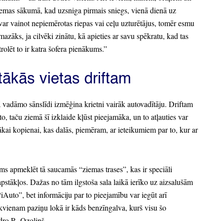
iemas sākumā,
kad uzsniga pirmais sniegs,
vienā dienā uz
ar vainot nepiemērotas riepas vai ceļu uzturētājus,
tomēr esmu
 mazāks,
ja cilvēki zinātu,
kā apieties ar savu spēkratu,
kad tas
rolēt to ir katra šofera pienākums.
”
tākās vietas driftam
 vadāmo sānslīdi izmēģina krietni vairāk autovadītāju.
Driftam
to,
taču ziemā šī izklaide kļūst pieejamāka,
un to atļauties var
ākai kopienai,
kas dalās,
piemēram,
ar ieteikumiem par to,
kur ar
ams apmeklēt tā saucamās
“ziemas trases”
, kas ir speciāli
pstākļos.
Dažas no tām ilgstoša sala laikā ierīko uz aizsalušām
“iAuto”
, bet informāciju par to pieejamību var iegūt arī
kvienam paziņu lokā ir kāds benzīngalva,
kurš visu šo
dro R.
Ozoliņš.