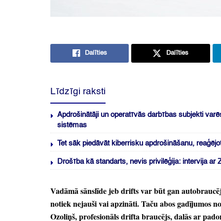
Dalīties
Dalīties
Līdzīgi raksti
Apdrošinātāji un operatīvās darbības subjekti varē
sistēmas
Tet sāk piedāvāt kiberrisku apdrošināšanu, reaģēj
Drošība kā standarts, nevis privilēģija: intervija a
Vadāmā sānslīde jeb drifts var būt gan autobraucēj
notiek nejauši vai apzināti.
Taču abos gadījumos nod
Ozoliņš,
profesionāls drifta braucējs,
dalās ar pado