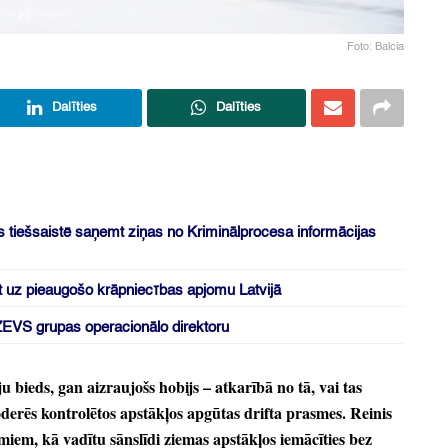
Foto: Balcia
Dalīties
Dalīties
s tiešsaistē saņemt ziņas no Kriminālprocesa informācijas
ot uz pieaugošo krāpniecības apjomu Latvijā
r ZEVS grupas operacionālo direktoru
u bieds,
gan aizraujošs hobijs
– atkarībā no tā,
vai tas
erēs kontrolētos apstākļos apgūtas drifta prasmes.
Reinis
miem,
kā vadītu sānslīdi ziemas apstākļos iemācīties bez