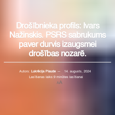
Drošībnieka profils: Ivars
Nažinskis. PSRS sabrukums
paver durvis izaugsmei
drošības nozarē.
Autors:
Lukrēcija Plaude
14. augusts, 2024
Lasīšanas laiks:9 minūtes lasīšanai
A
A