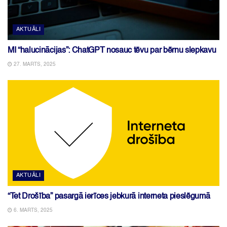
AKTUĀLI
MI “halucinācijas”: ChatGPT nosauc tēvu par bērnu slepkavu
27. MARTS, 2025
AKTUĀLI
“Tet Drošība” pasargā ierīces jebkurā interneta pieslēgumā
6. MARTS, 2025