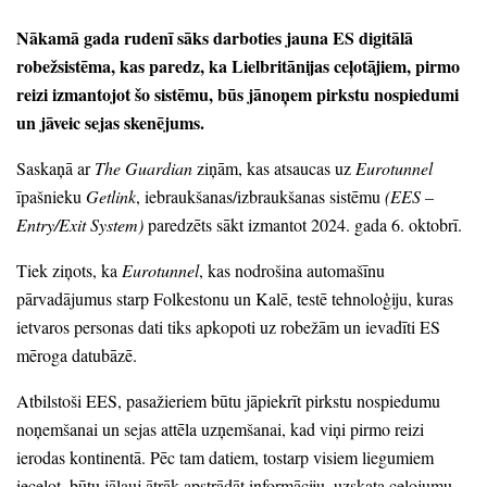
Nākamā gada rudenī sāks darboties jauna ES digitālā
robežsistēma,
kas paredz,
ka Lielbritānijas ceļotājiem,
pirmo
reizi izmantojot šo sistēmu,
būs jānoņem pirkstu nospiedumi
un jāveic sejas skenējums.
Saskaņā ar
The Guardian
ziņām,
kas atsaucas uz
Eurotunnel
īpašnieku
Getlink
, iebraukšanas/izbraukšanas sistēmu
(EES
–
Entry/Exit System)
paredzēts sākt izmantot 2024.
gada 6.
oktobrī.
Tiek ziņots,
ka
Eurotunnel
, kas nodrošina automašīnu
pārvadājumus starp Folkestonu un Kalē,
testē tehnoloģiju,
kuras
ietvaros personas dati tiks apkopoti uz robežām un ievadīti ES
mēroga datubāzē.
Atbilstoši EES,
pasažieriem būtu jāpiekrīt pirkstu nospiedumu
noņemšanai un sejas attēla uzņemšanai,
kad viņi pirmo reizi
ierodas kontinentā.
Pēc tam datiem,
tostarp visiem liegumiem
ieceļot,
būtu jāļauj ātrāk apstrādāt informāciju,
uzskata ceļojumu