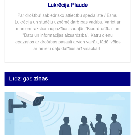
Lukrēcija Plaude
Par drošību! sabiedrisko attiecību speciāliste / Esmu
Lukrēcija un studēju uzņēmējdarbības vadību. Variet ar
maniem rakstiem iepazīties sadaļās "Kiberdrošība" un
"Datu un informācijas aizsardzība". Katru dienu
iepazīstos ar drošības pasauli arvien vairāk, tādēļ vēlos
ar nelielu daļu dalīties arī visapkārt.
Līdzīgas
ziņas