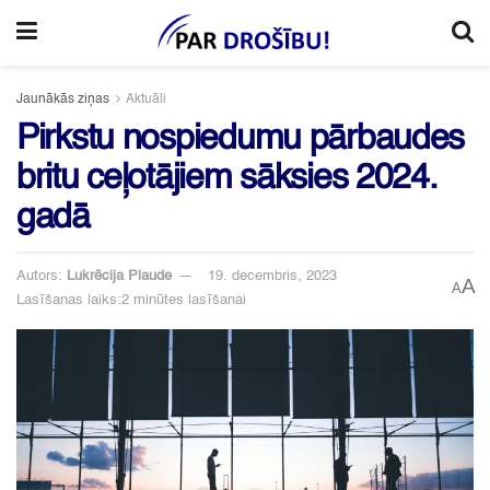
Jaunākās ziņas
Aktuāli
Pirkstu nospiedumu pārbaudes
britu ceļotājiem sāksies 2024.
gadā
Autors:
Lukrēcija Plaude
19. decembris, 2023
A
A
Lasīšanas laiks:2 minūtes lasīšanai