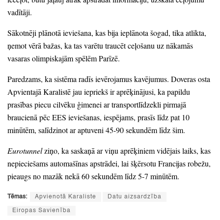
vadītāji.
Sākotnēji plānotā ieviešana,
kas bija ieplānota šogad,
tika atlikta,
ņemot vērā bažas,
ka tas varētu traucēt ceļošanu uz nākamās
vasaras olimpiskajām spēlēm Parīzē.
Paredzams,
ka sistēma radīs ievērojamus kavējumus.
Doveras osta
Apvientajā Karalistē jau iepriekš ir aprēķinājusi,
ka papildu
prasības piecu cilvēku ģimenei ar transportlīdzekli pirmajā
braucienā pēc EES ieviešanas,
iespējams,
prasīs līdz pat 10
minūtēm,
salīdzinot ar aptuveni 45-90 sekundēm līdz šim.
Eurotunnel
ziņo,
ka saskaņā ar viņu aprēķiniem vidējais laiks,
kas
nepieciešams automašīnas apstrādei,
lai šķērsotu Francijas robežu,
pieaugs no mazāk nekā 60 sekundēm līdz 5-7 minūtēm.
Tēmas:
Apvienotā Karaliste
Datu aizsardzība
Eiropas Savienība