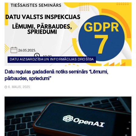
DATU AIZSARDZĪBA UN INFORMĀCIJAS DROŠĪBA
Datu regulas gadadienā notiks seminārs “Lēmumi,
pārbaudes, spriedumi”
6. MAIJS, 2025