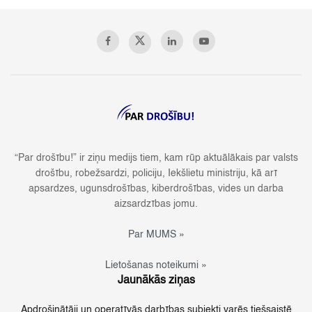
“Par drošību!” ir ziņu medijs tiem, kam rūp aktuālākais par valsts
drošību, robežsardzi, policiju, Iekšlietu ministriju, kā arī
apsardzes, ugunsdrošības, kiberdrošības, vides un darba
aizsardzības jomu.
Par MUMS »
Lietošanas noteikumi »
Jaunākās ziņas
Apdrošinātāji un operatīvās darbības subjekti varēs tiešsaistē