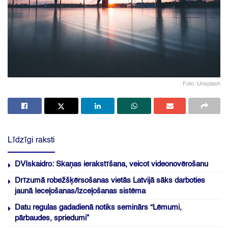
Foto: Unsplash
Līdzīgi raksti
DVIskaidro: Skaņas ierakstīšana, veicot videonovērošanu
Drīzumā robežšķērsošanas vietās Latvijā sāks darboties
jaunā Ieceļošanas/Izceļošanas sistēma
Datu regulas gadadienā notiks seminārs “Lēmumi,
pārbaudes, spriedumi”