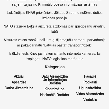
saņemt ziņas no Kriminālprocesa informācijas sistēmas
Līdzšinējais KNAB priekšnieks Jēkabs Straume nolēmis doties
izdienas pensijā
NATO stažiere Beļģijā aizturēta aizdomās par spiegošanu ārvalstu
labā
Aizturēts valsts robežu nelikumīgi šķērsojušu personu pārvadātājs
ar pakaļdarinātu “Latvijas pasta” transportlīdzekli
Izlūkdienesti: Krievijas hakeri izmanto interneta kameras, lai
izspiegotu NATO loģistikas maršrutus
Kategorijas
Aktuāli
Datu Aizsardzība
Pasaulē
Un Informācijas
Apsardze
Podkāsti
Drošība
Darba Aizsardzība
Ugunsdrošība
Kiberdrošība
Vides Aizsardzība
Nacionālā Drošība
Viedoklis