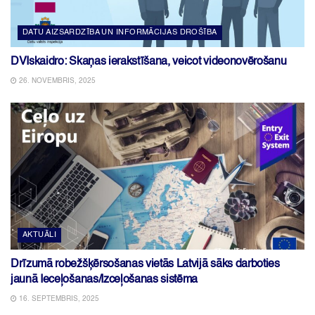
DATU AIZSARDZĪBA UN INFORMĀCIJAS DROŠĪBA
DVIskaidro: Skaņas ierakstīšana, veicot videonovērošanu
26. NOVEMBRIS, 2025
AKTUĀLI
Drīzumā robežšķērsošanas vietās Latvijā sāks darboties
jaunā Ieceļošanas/Izceļošanas sistēma
16. SEPTEMBRIS, 2025