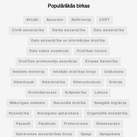
Populārākās birkas
Aktuāli
Apsardze
Baltkrievija
CERT
Civilā aizsardzība
Darba aizsardzība
Datu aizsardzība
Datu aizsardzība un informācijas drošība
Datu valsts inspekcija
Drošības nozare
Drošības profesionāļu asociācija
Eiropas Savienība
Iekšlietu ministrija
Iekšējās drošības birojs
Izlūkošana
Kiberdraudi
Kiberdrošība
Kiberuzbrukumi
Krievija
Kriminālprocess
Krāpniecība
Lietuva
Mākslīgais intelekts
Nacionālā drošība
Nelegālā migrācija
Noziedzība
Noziegumu apkarošana
Organizētā noziedzība
Pasaulē
Pasākumi
Pretterorisms
Robežsardze
Satversmes aizsardzības birojs
Spiegi
Spiegošana