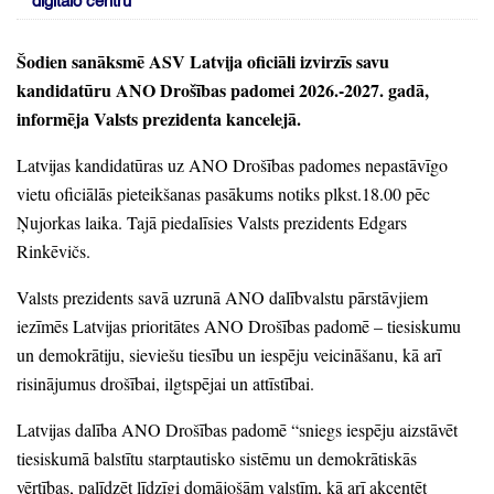
digitālo centru
Šodien sanāksmē ASV Latvija oficiāli izvirzīs savu
kandidatūru ANO Drošības padomei 2026.
-2027.
gadā,
informēja Valsts prezidenta kancelejā.
Latvijas kandidatūras uz ANO Drošības padomes nepastāvīgo
vietu oficiālās pieteikšanas pasākums notiks plkst.18.00 pēc
Ņujorkas laika.
Tajā piedalīsies Valsts prezidents Edgars
Rinkēvičs.
Valsts prezidents savā uzrunā ANO dalībvalstu pārstāvjiem
iezīmēs Latvijas prioritātes ANO Drošības padomē
– tiesiskumu
un demokrātiju,
sieviešu tiesību un iespēju veicināšanu,
kā arī
risinājumus drošībai,
ilgtspējai un attīstībai.
Latvijas dalība ANO Drošības padomē
“sniegs iespēju aizstāvēt
tiesiskumā balstītu starptautisko sistēmu un demokrātiskās
vērtības,
palīdzēt līdzīgi domājošām valstīm,
kā arī akcentēt