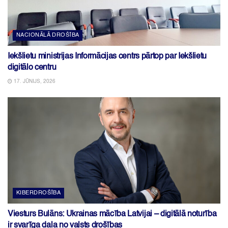
NACIONĀLĀ DROŠĪBA
Iekšlietu ministrijas Informācijas centrs pārtop par Iekšlietu
digitālo centru
17. JŪNIJS, 2026
KIBERDROŠĪBA
Viesturs Bulāns: Ukrainas mācība Latvijai – digitālā noturība
ir svarīga daļa no valsts drošības