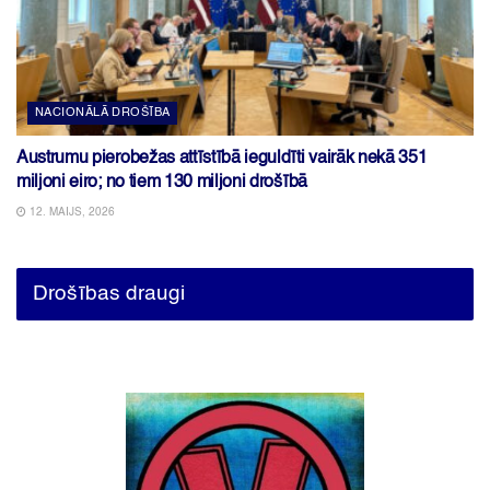
NACIONĀLĀ DROŠĪBA
Austrumu pierobežas attīstībā ieguldīti vairāk nekā 351
miljoni eiro; no tiem 130 miljoni drošībā
12. MAIJS, 2026
Drošības draugi