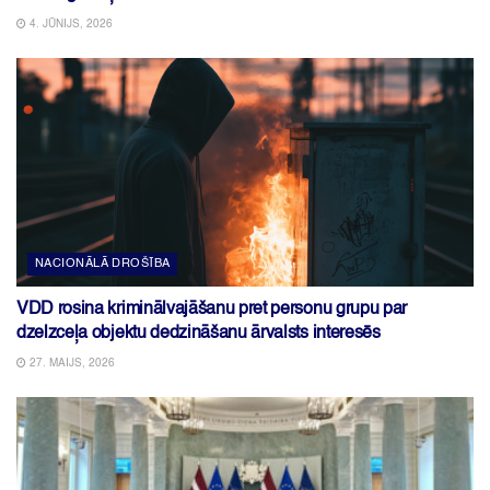
4. JŪNIJS, 2026
NACIONĀLĀ DROŠĪBA
VDD rosina kriminālvajāšanu pret personu grupu par
dzelzceļa objektu dedzināšanu ārvalsts interesēs
27. MAIJS, 2026