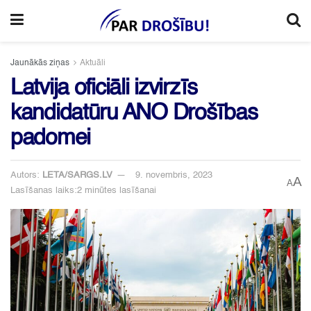
Jaunākās ziņas
Aktuāli
Latvija oficiāli izvirzīs
kandidatūru ANO Drošības
padomei
Autors:
LETA/SARGS.LV
9. novembris, 2023
A
A
Lasīšanas laiks:2 minūtes lasīšanai