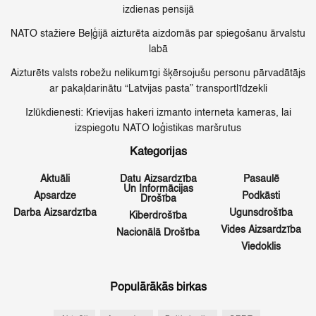
izdienas pensijā
NATO stažiere Beļģijā aizturēta aizdomās par spiegošanu ārvalstu
labā
Aizturēts valsts robežu nelikumīgi šķērsojušu personu pārvadātājs
ar pakaļdarinātu “Latvijas pasta” transportlīdzekli
Izlūkdienesti: Krievijas hakeri izmanto interneta kameras, lai
izspiegotu NATO loģistikas maršrutus
Kategorijas
Aktuāli
Datu Aizsardzība
Pasaulē
Un Informācijas
Apsardze
Podkāsti
Drošība
Darba Aizsardzība
Ugunsdrošība
Kiberdrošība
Vides Aizsardzība
Nacionālā Drošība
Viedoklis
Populārākās birkas