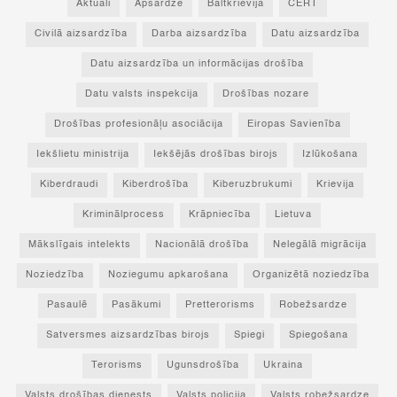
Aktuāli
Apsardze
Baltkrievija
CERT
Civilā aizsardzība
Darba aizsardzība
Datu aizsardzība
Datu aizsardzība un informācijas drošība
Datu valsts inspekcija
Drošības nozare
Drošības profesionāļu asociācija
Eiropas Savienība
Iekšlietu ministrija
Iekšējās drošības birojs
Izlūkošana
Kiberdraudi
Kiberdrošība
Kiberuzbrukumi
Krievija
Kriminālprocess
Krāpniecība
Lietuva
Mākslīgais intelekts
Nacionālā drošība
Nelegālā migrācija
Noziedzība
Noziegumu apkarošana
Organizētā noziedzība
Pasaulē
Pasākumi
Pretterorisms
Robežsardze
Satversmes aizsardzības birojs
Spiegi
Spiegošana
Terorisms
Ugunsdrošība
Ukraina
Valsts drošības dienests
Valsts policija
Valsts robežsardze