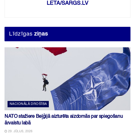
LETA/SARGS.LV
Līdzīgas
ziņas
NACIONĀLĀ DROŠĪBA
NATO stažiere Beļģijā aizturēta aizdomās par spiegošanu
ārvalstu labā
29. JŪLIJS, 2026