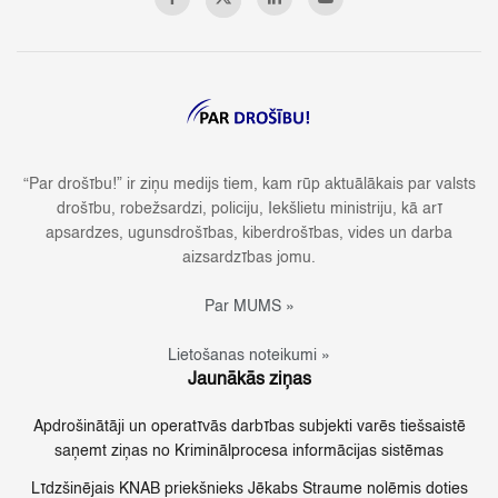
“Par drošību!” ir ziņu medijs tiem, kam rūp aktuālākais par valsts
drošību, robežsardzi, policiju, Iekšlietu ministriju, kā arī
apsardzes, ugunsdrošības, kiberdrošības, vides un darba
aizsardzības jomu.
Par MUMS »
Lietošanas noteikumi »
Jaunākās ziņas
Apdrošinātāji un operatīvās darbības subjekti varēs tiešsaistē
saņemt ziņas no Kriminālprocesa informācijas sistēmas
Līdzšinējais KNAB priekšnieks Jēkabs Straume nolēmis doties