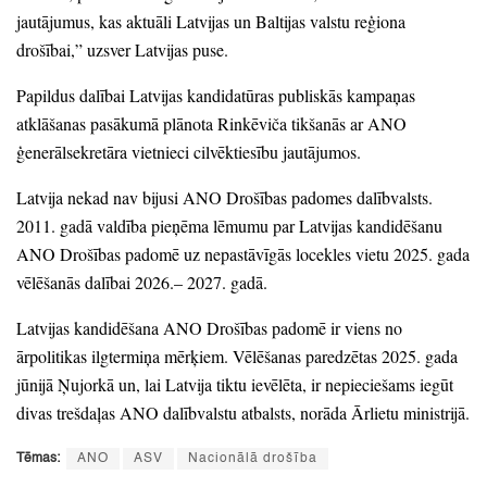
jautājumus,
kas aktuāli Latvijas un Baltijas valstu reģiona
drošībai,
” uzsver Latvijas puse.
Papildus dalībai Latvijas kandidatūras publiskās kampaņas
atklāšanas pasākumā plānota Rinkēviča tikšanās ar ANO
ģenerālsekretāra vietnieci cilvēktiesību jautājumos.
Latvija nekad nav bijusi ANO Drošības padomes dalībvalsts.
2011.
gadā valdība pieņēma lēmumu par Latvijas kandidēšanu
ANO Drošības padomē uz nepastāvīgās locekles vietu 2025.
gada
vēlēšanās dalībai 2026.
– 2027.
gadā.
Latvijas kandidēšana ANO Drošības padomē ir viens no
ārpolitikas ilgtermiņa mērķiem.
Vēlēšanas paredzētas 2025.
gada
jūnijā Ņujorkā un,
lai Latvija tiktu ievēlēta,
ir nepieciešams iegūt
divas trešdaļas ANO dalībvalstu atbalsts,
norāda Ārlietu ministrijā.
Tēmas:
ANO
ASV
Nacionālā drošība