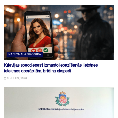
NACIONĀLĀ DROŠĪBA
Krievijas specdienesti izmanto iepazīšanās lietotnes
ietekmes operācijām, brīdina eksperti
9. JŪLIJS, 2026