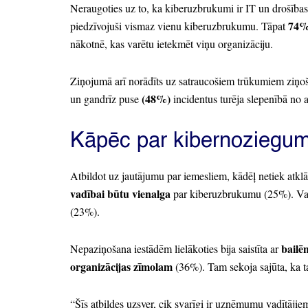
Neraugoties uz to,
ka kiberuzbrukumi ir IT un drošības
74
piedzīvojuši vismaz vienu kiberuzbrukumu.
Tāpat
nākotnē,
kas varētu ietekmēt viņu organizāciju.
Ziņojumā arī norādīts uz satraucošiem trūkumiem ziņ
(48%
)
un gandrīz puse
incidentus turēja slepenībā no 
Kāpēc par kibernoziegum
Atbildot uz jautājumu par iemesliem,
kādēļ netiek atklā
vadībai būtu vienalga
par kiberuzbrukumu
(25%
).
Vai
(23%
).
bail
Nepaziņošana iestādēm lielākoties bija saistīta ar
organizācijas zīmolam
(36%
).
Tam sekoja sajūta,
ka t
“Šīs atbildes uzsver,
cik svarīgi ir uzņēmumu vadītājiem