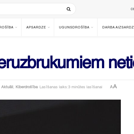
c
ROŠĪBA
APSARDZE
UGUNSDROŠĪBA
DARBA AIZSARDZ
beruzbrukumiem neti
A
A
Aktuāli
,
Kiberdrošība
Lasīšanas laiks:3 minūtes lasīšanai