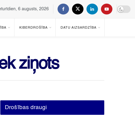
eturtdien, 6 augusts, 2026
ĪBA
KIBERDROŠĪBA
DATU AIZSARDZĪBA
ek ziņots
Drošības draugi