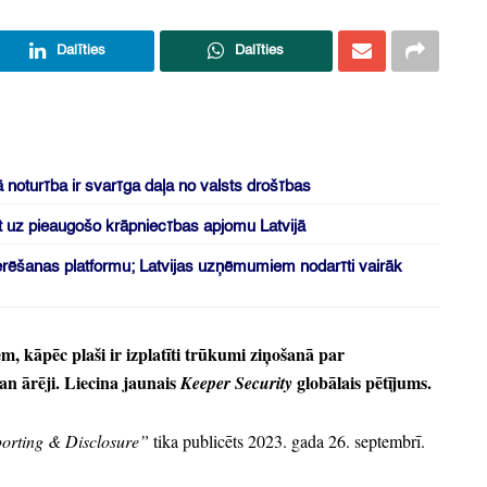
Dalīties
Dalīties
ā noturība ir svarīga daļa no valsts drošības
ot uz pieaugošo krāpniecības apjomu Latvijā
šķerēšanas platformu; Latvijas uzņēmumiem nodarīti vairāk
em,
kāpēc plaši ir izplatīti trūkumi ziņošanā par
an ārēji.
Liecina jaun
ais
globālais pētījums.
Keeper Security
porting
&
Disclosure”
tika publicēts 2023.
gada 26.
septembrī.