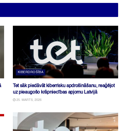
KIBERDROŠĪBA
ā
Tet sāk piedāvāt kiberrisku apdrošināšanu, reaģējot
uz pieaugošo krāpniecības apjomu Latvijā
25. MARTS, 2026