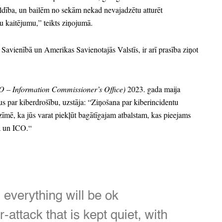
ldība,
un bailēm no sekām nekad nevajadzētu atturēt
nu kaitējumu,
” teikts ziņojumā.
Savienībā un Amerikas Savienotajās Valstīs,
ir arī prasība ziņot
CO
– Information Commissioner’s Office)
2023.
gada maija
us par kiberdrošību,
uzstāja:
“Ziņošana par kiberincidentu
zīmē,
ka jūs varat piekļūt bagātīgajam atbalstam,
kas pieejams
ā un ICO.
“
,
everything will be ok
attack that is kept quiet,
with