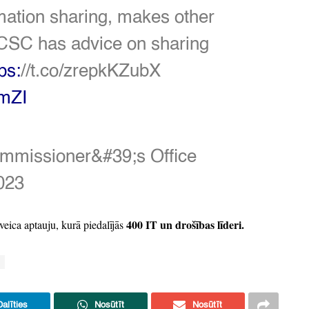
mation sharing,
makes other
CSC
has advice on sharing
ps:
//t.co/zrepkKZubX
ymZI
ommissioner&
#39;s Office
023
400 IT un drošības līderi.
veica aptauju,
kurā piedalījās
Dalīties
Nosūtīt
Nosūtīt