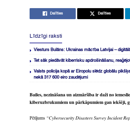
Dalīties
Dalīties
Līdzīgi raksti
Viesturs Bulāns: Ukrainas mācība Latvijai – digitāl
Tet sāk piedāvāt kiberrisku apdrošināšanu, reaģēj
Valsts policija kopā ar Eiropolu slēdz globālu pik
nekā 317 600 eiro zaudējumi
Bailes,
nezināšana un aizmāršība ir daži no iemesli
kiberuzbrukumiem un pārkāpumiem gan iekšēji,
g
Pētījums
“Cybersecurity Disasters Survey Incident Re