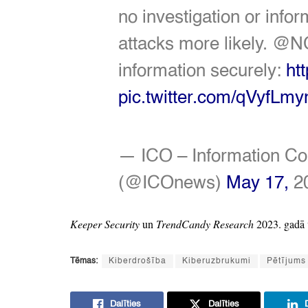
no investigation or infor
attacks more likely.
@N
information securely:
htt
pic.twitter.com/qVyfLm
—
ICO
– Information C
(@ICOnews)
May 17,
2
Keeper Security
un
TrendCandy Research
2023.
gadā 
Tēmas:
Kiberdrošība
Kiberuzbrukumi
Pētījums
Dalīties
Dalīties