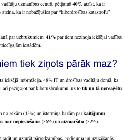
40%
 vadītāju uzmanības centrā,
pētījumā
atzīst,
ka ir
%
atzina,
ka ir nobažījušies par
“kiberdrošības katastrofu”
41%
ošanā par uzbrukumiem.
par tiem neziņoja iekšējai vadībai
attiecīgajām iestādēm.
iem tiek ziņots pārāk maz?
ta iekšējā informācija,
48%
IT un drošības vadītāju domā,
ka
tik un tā nereaģētu
 arī paziņojot par kiberuzbrukumu,
uz to
ēm
kaitējumu
no sekām
(43%
) un īstermiņa bažām par
nav nepieciešams
aizmāršība
as
(36%
) un
(32%
).
 radīt un uzturēt pārredzamības,
godīguma un uzticēšanās