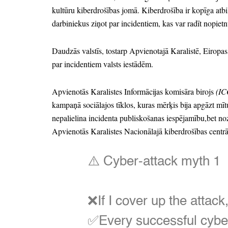
kultūru kiberdrošības jomā.
Kiberdrošība ir kopīga atbi
darbiniekus ziņot par incidentiem,
kas var radīt nopiet
Daudzās valstīs,
tostarp Apvienotajā Karalistē,
Eiropas 
par incidentiem valsts iestādēm.
Apvienotās Karalistes Informācijas komisāra birojs
(I
kampaņā sociālajos tīklos,
kuras mērķis bija apgāzt mīt
nepalielina incidenta publiskošanas iespējamību,bet no
Apvienotās Karalistes Nacionālajā kiberdrošības centr
⚠️ Cyber-attack myth 1
❌If I cover up the attack
✅Every successful cyber-