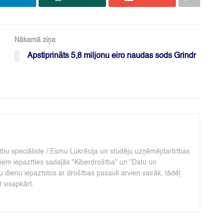
Nākamā ziņa
Apstiprināts 5,8 miljonu eiro naudas sods Grindr
cību speciāliste / Esmu Lukrēcija un studēju uzņēmējdarbības
iem iepazīties sadaļās "Kiberdrošība" un "Datu un
u dienu iepazīstos ar drošības pasauli arvien vairāk, tādēļ
ī visapkārt.