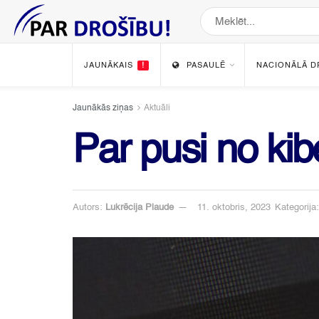
JAUNĀKAIS
!
PASAULĒ
NACIONĀLĀ D
Jaunākās ziņas
Aktuāli
Par pusi no ki
Autors:
Lukrēcija Plaude
11. oktobris, 2023
Kategorija: