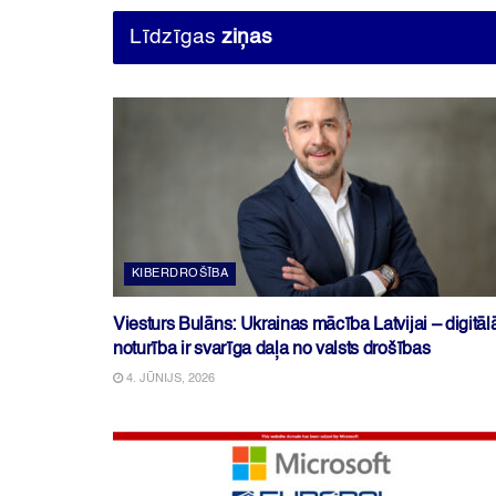
Līdzīgas
ziņas
KIBERDROŠĪBA
Viesturs Bulāns: Ukrainas mācība Latvijai – digitāl
noturība ir svarīga daļa no valsts drošības
4. JŪNIJS, 2026