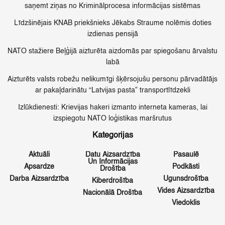
saņemt ziņas no Kriminālprocesa informācijas sistēmas
Līdzšinējais KNAB priekšnieks Jēkabs Straume nolēmis doties
izdienas pensijā
NATO stažiere Beļģijā aizturēta aizdomās par spiegošanu ārvalstu
labā
Aizturēts valsts robežu nelikumīgi šķērsojušu personu pārvadātājs
ar pakaļdarinātu “Latvijas pasta” transportlīdzekli
Izlūkdienesti: Krievijas hakeri izmanto interneta kameras, lai
izspiegotu NATO loģistikas maršrutus
Kategorijas
Aktuāli
Datu Aizsardzība
Pasaulē
Un Informācijas
Apsardze
Podkāsti
Drošība
Darba Aizsardzība
Ugunsdrošība
Kiberdrošība
Vides Aizsardzība
Nacionālā Drošība
Viedoklis