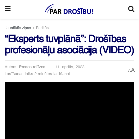
Jaunākās ziņas
Podkāsti
“Eksperts tuvplānā”: Drošības
profesionāļu asociācija (VIDEO)
Autors:
Preses relīzes
11. aprīlis, 2023
A
A
Lasīšanas laiks:2 minūtes lasīšanai