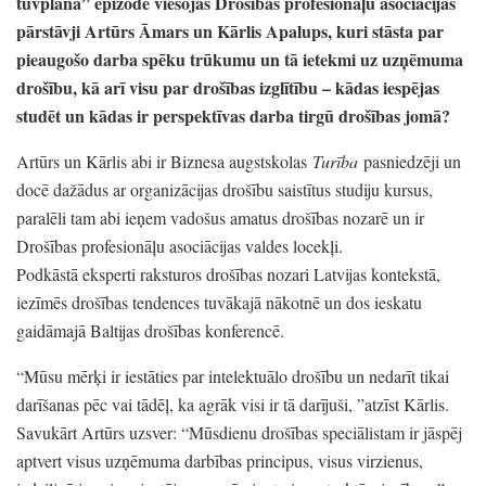
tuvplānā”
epizodē viesojas Drošības profesionāļu asociācijas
pārstāvji Artūrs Āmars un Kārlis Apalups,
kuri stāsta par
pieaugošo darba spēku trūkumu un tā ietekmi uz uzņēmuma
drošību,
kā arī visu par drošības izglītību
– kādas iespējas
studēt un kādas ir perspektīvas darba tirgū drošības jomā?
Artūrs un Kārlis abi ir Biznesa augstskolas
Turība
pasniedzēji un
docē dažādus ar organizācijas drošību saistītus studiju kursus,
paralēli tam abi ieņem vadošus amatus drošības nozarē un ir
Drošības profesionāļu asociācijas valdes locekļi.
Podkāstā eksperti raksturos drošības nozari Latvijas kontekstā,
iezīmēs drošības tendences tuvākajā nākotnē un dos ieskatu
gaidāmajā Baltijas drošības konferencē.
“Mūsu mērķi ir iestāties par intelektuālo drošību un nedarīt tikai
darīšanas pēc vai tādēļ,
ka agrāk visi ir tā darījuši,
”atzīst Kārlis.
Savukārt Artūrs uzsver:
“Mūsdienu drošības speciālistam ir jāspēj
aptvert visus uzņēmuma darbības principus,
visus virzienus,