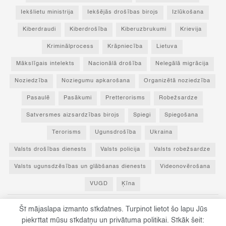
Iekšlietu ministrija
Iekšējās drošības birojs
Izlūkošana
Kiberdraudi
Kiberdrošība
Kiberuzbrukumi
Krievija
Kriminālprocess
Krāpniecība
Lietuva
Mākslīgais intelekts
Nacionālā drošība
Nelegālā migrācija
Noziedzība
Noziegumu apkarošana
Organizētā noziedzība
Pasaulē
Pasākumi
Pretterorisms
Robežsardze
Satversmes aizsardzības birojs
Spiegi
Spiegošana
Terorisms
Ugunsdrošība
Ukraina
Valsts drošības dienests
Valsts policija
Valsts robežsardze
Valsts ugunsdzēsības un glābšanas dienests
Videonovērošana
VUGD
Ķīna
Šī mājaslapa izmanto sīkdatnes. Turpinot lietot šo lapu Jūs
© 2023 Par drošību! - Visas tiesības paturētas un aizsargātas ar Latvijas
piekrītat mūsu sīkdatņu un privātuma politikai. Sīkāk šeit: