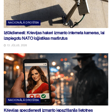
NACIONĀLĀ DROŠĪBA
Izlūkdienesti: Krievijas hakeri izmanto interneta kameras, lai
izspiegotu NATO loģistikas maršrutus
13. JŪLIJS, 2026
NACIONĀLĀ DROŠĪBA
Krievijas specdienesti izmanto iepazīšanās lietotnes