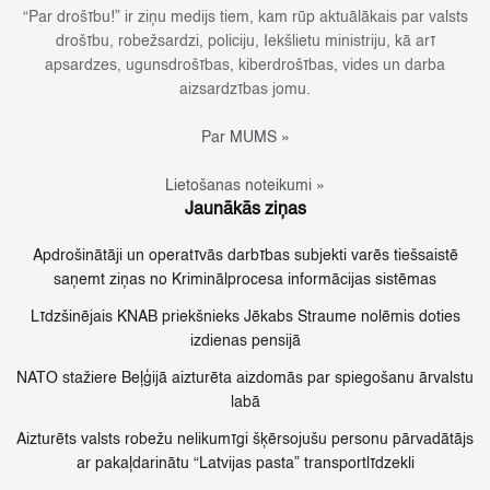
“Par drošību!” ir ziņu medijs tiem, kam rūp aktuālākais par valsts
drošību, robežsardzi, policiju, Iekšlietu ministriju, kā arī
apsardzes, ugunsdrošības, kiberdrošības, vides un darba
aizsardzības jomu.
Par MUMS »
Lietošanas noteikumi »
Jaunākās ziņas
Apdrošinātāji un operatīvās darbības subjekti varēs tiešsaistē
saņemt ziņas no Kriminālprocesa informācijas sistēmas
Līdzšinējais KNAB priekšnieks Jēkabs Straume nolēmis doties
izdienas pensijā
NATO stažiere Beļģijā aizturēta aizdomās par spiegošanu ārvalstu
labā
Aizturēts valsts robežu nelikumīgi šķērsojušu personu pārvadātājs
ar pakaļdarinātu “Latvijas pasta” transportlīdzekli