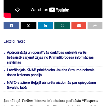
Līdzīgi raksti
Apdrošinātāji un operatīvās darbības subjekti varēs
tiešsaistē saņemt ziņas no Kriminālprocesa informācijas
sistēmas
Līdzšinējais KNAB priekšnieks Jēkabs Straume nolēmis
doties izdienas pensijā
NATO stažiere Beļģijā aizturēta aizdomās par spiegošanu
ārvalstu labā
Jaunākajā
biznesa inkubatora podkāsta
“Eksperts
Turības