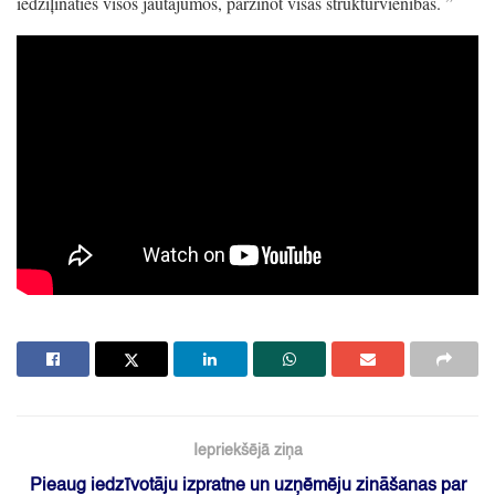
iedziļināties visos jautājumos,
pārzinot visas struktūrvienības.
”
Iepriekšējā ziņa
Pieaug iedzīvotāju izpratne un uzņēmēju zināšanas par