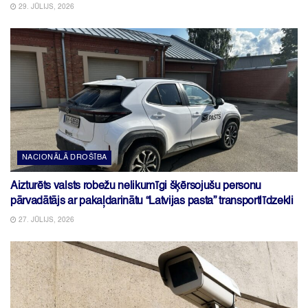
29. JŪLIJS, 2026
NACIONĀLĀ DROŠĪBA
Aizturēts valsts robežu nelikumīgi šķērsojušu personu
pārvadātājs ar pakaļdarinātu “Latvijas pasta” transportlīdzekli
27. JŪLIJS, 2026