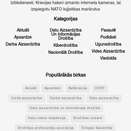
Izlūkdienesti: Krievijas hakeri izmanto interneta kameras, lai
izspiegotu NATO loģistikas maršrutus
Kategorijas
Aktuāli
Datu Aizsardzība
Pasaulē
Un Informācijas
Apsardze
Podkāsti
Drošība
Darba Aizsardzība
Ugunsdrošība
Kiberdrošība
Vides Aizsardzība
Nacionālā Drošība
Viedoklis
Populārākās birkas
Aktuāli
Apsardze
Baltkrievija
CERT
Civilā aizsardzība
Darba aizsardzība
Datu aizsardzība
Datu aizsardzība un informācijas drošība
Datu valsts inspekcija
Drošības nozare
Drošības profesionāļu asociācija
Eiropas Savienība