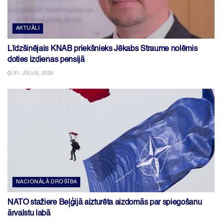
AKTUĀLI
Līdzšinējais KNAB priekšnieks Jēkabs Straume nolēmis
doties izdienas pensijā
31. JŪLIJS, 2026
NACIONĀLĀ DROŠĪBA
NATO stažiere Beļģijā aizturēta aizdomās par spiegošanu
ārvalstu labā