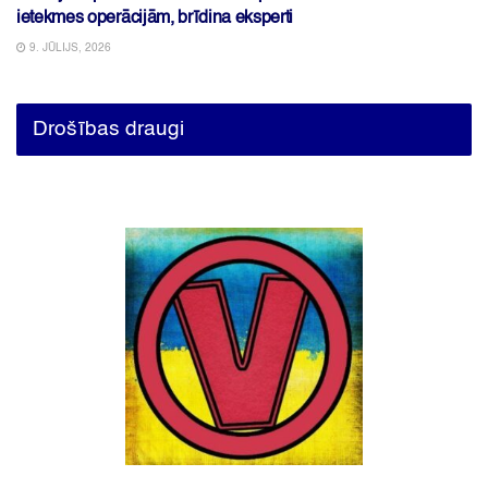
ietekmes operācijām, brīdina eksperti
9. JŪLIJS, 2026
Drošības draugi