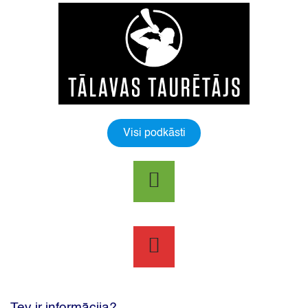
Visi podkāsti
Tev ir informācija?