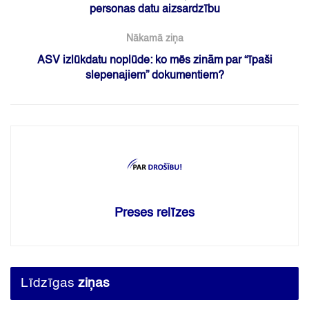
personas datu aizsardzību
Nākamā ziņa
ASV izlūkdatu noplūde: ko mēs zinām par “īpaši
slepenajiem” dokumentiem?
Preses relīzes
Līdzīgas
ziņas