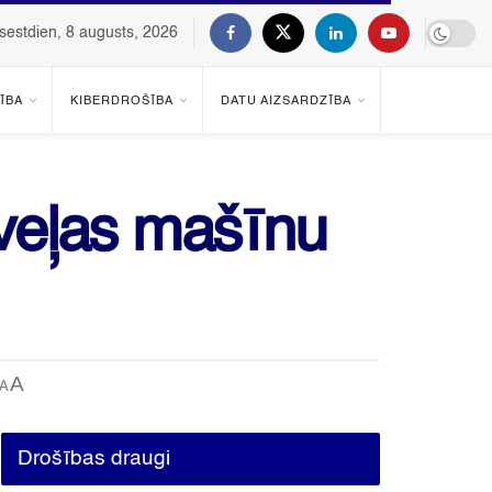
sestdien, 8 augusts, 2026
ĪBA
KIBERDROŠĪBA
DATU AIZSARDZĪBA
: veļas mašīnu
A
A
Drošības draugi