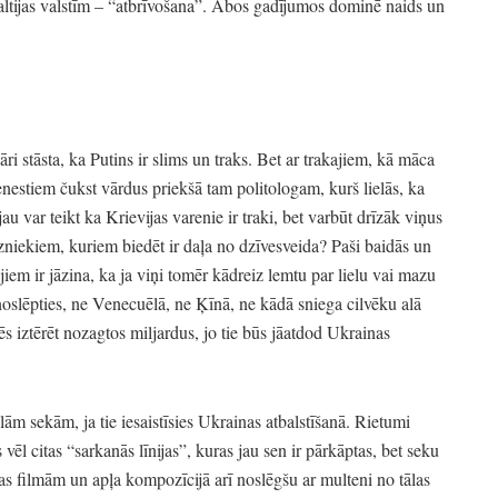
ltijas valstīm
–
“atbrīvošana”
. Abos gadījumos dominē naids un
ri stāsta,
ka Putins ir slims un traks.
Bet ar trakajiem,
kā māca
nestiem čukst vārdus priekšā tam politologam,
kurš lielās,
ka
u var teikt ka Krievijas varenie ir traki,
bet varbūt drīzāk viņus
zniekiem,
kuriem biedēt ir daļa no dzīvesveida?
Paši baidās un
iem ir jāzina,
ka ja viņi tomēr kādreiz lemtu par lielu vai mazu
oslēpties,
ne Venecuēlā,
ne Ķīnā,
ne kādā sniega cilvēku alā
ēs iztērēt nozagtos miljardus,
jo tie būs jāatdod Ukrainas
ālām sekām,
ja tie iesaistīsies Ukrainas atbalstīšanā.
Rietumi
 vēl citas
“sarkanās līnijas”
, kuras jau sen ir pārkāptas,
bet seku
as filmām un apļa kompozīcijā arī noslēgšu ar multeni no tālas