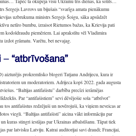
rainas… Tāpēc tā okupēja visu Ukrainu trīs dienās,
kā solīts…
strs Sergejs Lavrovs un bijušais
“svarīga amata pienākumu
ievijas uzbrukuma ministrs Sergejs Šoigu,
sāka apsūdzēt
aktīvu netīro bumbu,
izraisot Rietumos bažas,
ka Krievija pati
jiem kodoldraudu piemēriem.
Lai aprakstītu vēl Vladimira
u izdot grāmatu.
Varētu,
bet nevajag.
i
–
“atbrīvošana”
D)
aizturējis prokremlisko blogeri Tatjanu Andrijecu,
kura ir
stratoriem un moderatoriem.
Adrijeca kopš 2022.
gada augusta
atviešus.
“Baltijas antifašistu”
darbība precīzi ierāmējas
līdzeklis.
Par
“antifašistiem”
sevi dēvējošie sola
“atbrīvot”
 tos antifašistus redzējuši un novērojuši,
ka viņiem neveicas ar
dotos viegli.
“Baltijas antifašisti”
aicina vākt informāciju par
un kuras stingri iestājas par Ukrainas atbalstīšanu.
Tāpat tiek
jas par latvisku Latviju.
Katrai auditorijai savi draudi;
Francijai,