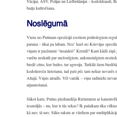
Vācijai,
ASV,
Polijai un Lielbritānijai
– kodoldraudi,
Ba
baiļu kultivēšana.
Noslēgumā
Viens no Putinam opozīcijā esošiem politologiem regulā
paruna
– tikai pa labam.
Nez’ kurš no Krievijas specdie
viņam ir pazīstami
“insaideri”
Kremlī?
Kaut kādā ziņā ja
varētu uzskatīt par mežonīgiem,
aukstasinīgiem nozied
biedē citus;
kur bailes,
tur agresija.
Turklāt šiem biedētāj
kodolieroču lietošanu,
tad paši pēc tam nekur nevarēs n
Altajā.
Viņus atradīs.
Vēl vairāk
– viņu radinieki nevar
atjaunošanai.
Sākot karu,
Putins piedraudēja Rietumiem ar katastrof
iesaistījās
– nu,
kur ir tās sekas?
Ik palaikam tika vilktas
kā nav,
tā nav.
Sāku rakstu ar vārdiem par multiplikācij