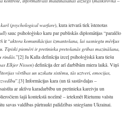
vā kontrole
,
informatīvais maldināšanas aizsegs
(
maskirovka
–
s karš
(
psychological warfare
),
kura ietvarā tiek īstenotas
ull
) sauc psiholoģisko karu par publiskās diplomātijas
“paralēlo
rš ir
“
aktora komunikācijas izmantošana,
lai sasniegtu mērķus
u.
Tipiski piemēri ir pretinieka pretošanās gribas mazināšana,
u rindās.
”
[2]
Ja Kalla definīcija izceļ psiholoģiskā kara tiešu
as Elkjer Nissen
) definīcija der arī darbībām miera laikā.
Viņš
torijas vērtības un uzskatu sistēmu,
tās uztveri,
emocijas,
uzvedību
”
.[3]
Informācijas kara
(un tā sastāvdaļas
–
saistīta ar aktīvu karadarbību un pretinieka kareivju un
lieročiem šajā kontekstā nozīmē
– ietekmēt Rietumu valstu
ātu savas valdības pārtraukt palīdzības sniegšanu Ukrainai.