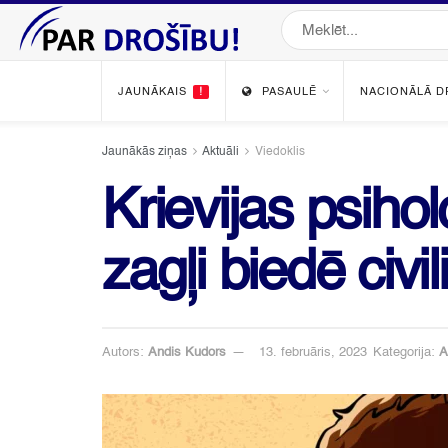
JAUNĀKAIS
!
PASAULĒ
NACIONĀLĀ D
Jaunākās ziņas
Aktuāli
Viedoklis
Krievijas psiho
zagļi biedē civi
Autors:
Andis Kudors
13. februāris, 2023
Kategorija:
A