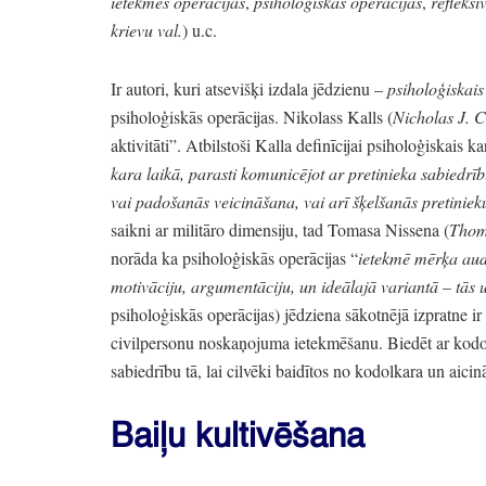
ietekmes operācijas
,
psiholoģiskās operācijas
,
refleksī
krievu val.
) u.c.
Ir autori,
kuri atsevišķi izdala jēdzienu
–
psiholoģiskai
psiholoģiskās operācijas.
Nikolass Kalls
(
Nicholas J.
C
aktivitāti”
. Atbilstoši Kalla definīcijai psiholoģiskais ka
kara laikā,
parasti komunicējot ar pretinieka sabiedrīb
vai padošanās veicināšana,
vai arī šķelšanās pretiniek
saikni ar militāro dimensiju,
tad Tomasa Nissena
(
Thom
norāda ka psiholoģiskās operācijas
“
ietekmē mērķa audi
motivāciju,
argumentāciju,
un ideālajā variantā
– tās 
psiholoģiskās operācijas)
jēdziena sākotnējā izpratne ir 
civilpersonu noskaņojuma ietekmēšanu.
Biedēt ar kodo
sabiedrību tā,
lai cilvēki baidītos no kodolkara un aicin
Baiļu kultivēšana