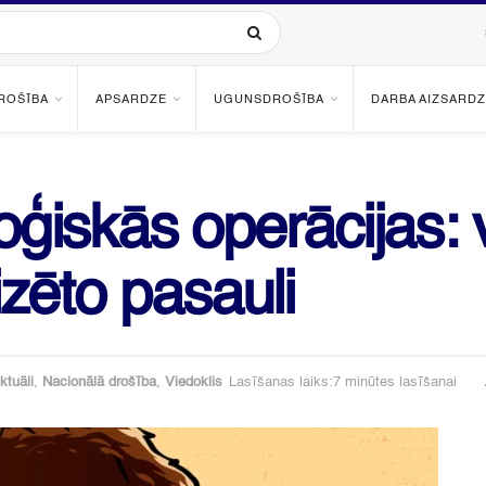
ROŠĪBA
APSARDZE
UGUNSDROŠĪBA
DARBA AIZSARDZ
loģiskās operācijas
lizēto pasauli
ktuāli
,
Nacionālā drošība
,
Viedoklis
Lasīšanas laiks:7 minūtes lasīšanai