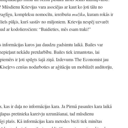
?
Mūsdienu Krievijas vara asociējas ar kaut ko ļoti tālu no
aglīgu,
kompleksu nomocītu,
iereibušu
mužiku
, kuram rokās ir
 liels pūķis,
kurš sastāv no miljoniem.
Krievija nespēj uzvarēt
aud ar kodolieročiem:
“Baidieties,
mēs esam traki!
”
as informācijas karos jau daudzu gadsimtu laikā.
Bailes var
 nepieļaut nekādu pretdarbību.
Bailes tiek izmantotas,
lai
emērs ir ļoti spilgts šajā ziņā.
Izdevums The Economist jau
iseļevs cenšas nodarboties ar aģitāciju un mobilizēt auditoriju,
s,
kas ir daļa no informācijas kara.
Ja Pirmā pasaules kara laikā
jlapas pretinieka kareivju uzrunāšanai,
tad mūsdienu
īgi plašs.
Kā informācijas kara metodes bieži tiek minētas