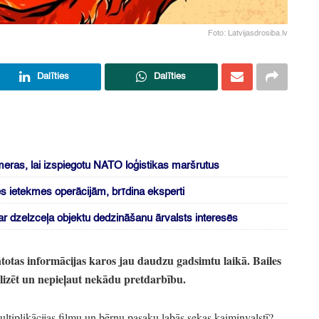
Foto: Latvijasdrosiba.lv
Dalīties
Dalīties
ameras, lai izspiegotu NATO loģistikas maršrutus
es ietekmes operācijām, brīdina eksperti
r dzelzceļa objektu dedzināšanu ārvalsts interesēs
ntotas informācijas karos jau daudzu gadsimtu laikā.
Bailes
lizēt un nepieļaut nekādu pretdarbību.
tiplikācijas filmu un bērnu pasaku labās sekas kaimiņvalstī?