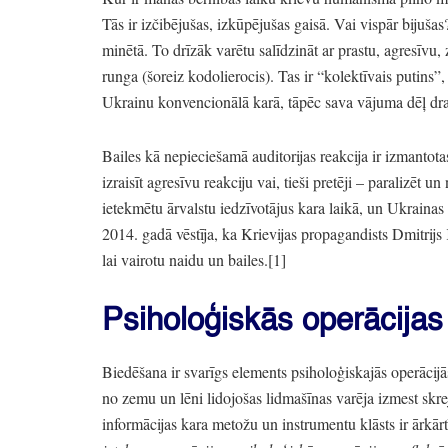
Tās ir izčibējušas,
izkūpējušas gaisā.
Vai vispār bijušas
minētā.
To drīzāk varētu salīdzināt ar prastu,
agresīvu,
z
runga
(šoreiz kodolierocis)
. Tas ir
“kolektīvais putins”
,
Ukrainu konvencionālā karā,
tāpēc sava vājuma dēļ dr
Bailes kā nepieciešamā auditorijas reakcija ir izmantot
izraisīt agresīvu reakciju vai,
tieši pretēji
– paralizēt un
ietekmētu ārvalstu iedzīvotājus kara laikā,
un Ukrainas pi
2014.
gadā vēstīja,
ka Krievijas propagandists Dmitrijs K
lai vairotu naidu un bailes.
[1]
Psiholoģiskās operācijas
Biedēšana ir svarīgs elements psiholoģiskajās operācijā
no zemu un lēni lidojošas lidmašīnas varēja izmest skre
informācijas kara metožu un instrumentu klāsts ir ārkārt