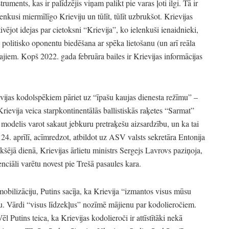
struments,
kas ir palīdzējis viņam palikt pie varas ļoti ilgi.
Tā ir
enkusi miermīlīgo Krieviju un tūlīt,
tūlīt uzbrukšot.
Krievijas
ivējot idejas par cietoksni
“Krievija”
, ko ielenkuši ienaidnieki,
 politisko oponentu biedēšana ar spēka lietošanu
(un arī reāla
gajiem.
Kopš 2022.
gada februāra bailes ir Krievijas informācijas
evijas kodolspēkiem pāriet uz
“īpašu kaujas dienesta režīmu”
–
Krievija veica starpkontinentālās ballistiskās raķetes
“Sarmat”
 modelis varot sakaut jebkuru pretraķešu aizsardzību,
un ka tai
24.
aprīlī,
acīmredzot,
atbildot uz ASV valsts sekretāra Entonija
kšējā dienā,
Krievijas ārlietu ministrs Sergejs Lavrovs paziņoja,
nciāli varētu novest pie Trešā pasaules kara.
obilizāciju,
Putins sacīja,
ka Krievija
“izmantos visus mūsu
u.
Vārdi
“visus līdzekļus”
nozīmē mājienu par kodolieročiem.
ēl Putins teica,
ka Krievijas kodolieroči ir attīstītāki nekā