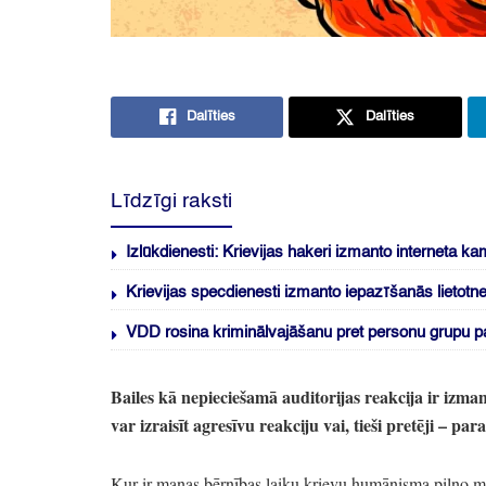
Dalīties
Dalīties
Līdzīgi raksti
Izlūkdienesti: Krievijas hakeri izmanto interneta k
Krievijas specdienesti izmanto iepazīšanās lietotn
VDD rosina kriminālvajāšanu pret personu grupu pa
Bailes kā nepieciešamā auditorijas reakcija ir izma
var izraisīt agresīvu reakciju vai,
tieši pretēji
– para
Kur ir manas bērnības laiku krievu humānisma pilno mul