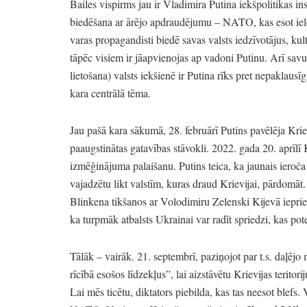
Bailes vispirms jau ir Vladimira Putina iekšpolitikas in
biedēšana ar ārējo apdraudējumu
– NATO,
kas esot iel
varas propagandisti biedē savas valsts iedzīvotājus,
kult
tāpēc visiem ir jāapvienojas ap vadoni Putinu.
Arī savu
lietošana)
valsts iekšienē ir Putina rīks pret nepaklausī
kara centrālā tēma.
Jau pašā kara sākumā,
28.
februārī Putins pavēlēja Kri
paaugstinātas gatavības stāvokli.
2022.
gada 20.
aprīlī 
izmēģinājuma palaišanu.
Putins teica,
ka jaunais ieroča
vajadzētu likt valstīm,
kuras draud Krievijai,
pārdomāt.
Blinkena tikšanos ar Volodimiru Zelenski Kijevā ieprie
ka turpmāk atbalsts Ukrainai var radīt spriedzi,
kas pote
Tālāk
– vairāk.
21.
septembrī,
paziņojot par t.s.
daļējo m
rīcībā esošos līdzekļus”
, lai aizstāvētu Krievijas teritorij
Lai mēs ticētu,
diktators piebilda,
kas tas neesot blefs.
V