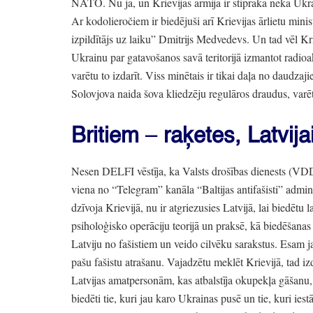
NATO.
Nu ja,
un Krievijas armija ir stiprāka nekā Uk
Ar kodolieročiem ir biedējuši arī Krievijas ārlietu mini
izpildītājs uz laiku”
Dmitrijs Medvedevs.
Un tad vēl Kr
Ukrainu par gatavošanos savā teritorijā izmantot radio
varētu to izdarīt.
Viss minētais ir tikai daļa no daudza
Solovjova naida šova kliedzēju regulāros draudus,
varēt
Britiem
–
raķetes,
Latvija
Nesen DELFI vēstīja,
ka Valsts drošības dienests
(VD
viena no
“Telegram”
kanāla
“Baltijas antifašisti”
admini
dzīvoja Krievijā,
nu ir atgriezusies Latvijā,
lai biedētu l
psiholoģisko operāciju teorijā un praksē,
kā biedēšanas 
Latviju no fašistiem un veido cilvēku sarakstus.
Esam jau
pašu fašistu atrašanu.
Vajadzētu meklēt Krievijā,
tad iz
Latvijas amatpersonām,
kas atbalstīja okupekļa gāšanu,
biedēti tie,
kuri jau karo Ukrainas pusē un tie,
kuri iestā