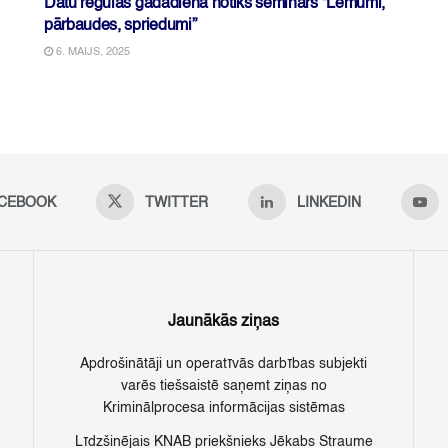
Datu regulas gadadienā notiks seminārs “Lēmumi,
pārbaudes, spriedumi”
6. MAIJS, 2025
CEBOOK
TWITTER
LINKEDIN
Jaunākās ziņas
Apdrošinātāji un operatīvās darbības subjekti
varēs tiešsaistē saņemt ziņas no
Kriminālprocesa informācijas sistēmas
Līdzšinējais KNAB priekšnieks Jēkabs Straume