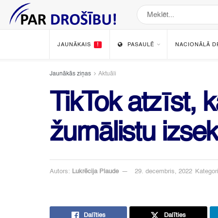
JAUNĀKAIS
!
PASAULĒ
NACIONĀLĀ D
Jaunākās ziņas
Aktuāli
TikTok atzīst, 
žurnālistu izse
Autors:
Lukrēcija Plaude
29. decembris, 2022
Kategori
Dalīties
Dalīties