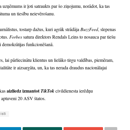
 uzņēmums ir ļoti satraukts par šo ziņojumu,
norādot,
ka tas
ātuma un tiesību neievērošanu.
urnālistus,
tostarp dažus,
kuri agrāk strādāja
BuzzFeed
, slepenas
otus.
Forbes
satura direktors Rendals Leins to nosauca par tiešu
ai demokrātijas funkcionēšanā.
es,
lai pārliecinātu klientus un lielāko tirgu valdības,
piemēram,
alitāte ir aizsargāta,
un,
ka tas nerada draudus nacionālajai
aizliedz izmantot
kas
TikTok
civildienesta ierēdņu
 aptuveni 20 ASV štatos.
isti