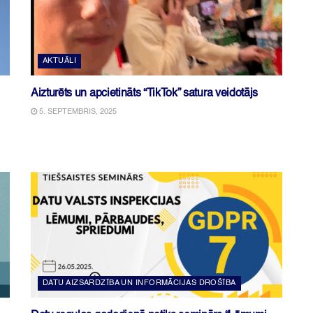
AKTUĀLI
Aizturēts un apcietināts “TikTok” satura veidotājs
5. SEPTEMBRIS, 2025
DATU AIZSARDZĪBA UN INFORMĀCIJAS DROŠĪBA