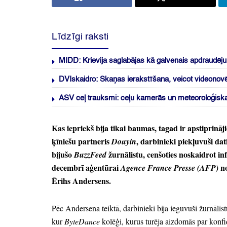
Līdzīgi raksti
MIDD: Krievija saglabājas kā galvenais apdraudēju
DVIskaidro: Skaņas ierakstīšana, veicot videonov
ASV ceļ trauksmi: ceļu kamerās un meteoroloģiskaj
Kas iepriekš bija tikai baumas,
tagad ir apstiprināji
ķīniešu partneris
, darbinieki piekļuvuši da
Douyin
bijušo
žurnālistu,
cenšoties noskaidrot in
BuzzFeed
decembrī aģentūrai
no
Agence France Presse
(AFP)
Ērihs Andersens.
Pēc Andersena teiktā,
darbinieki bija ieguvuši žurnālis
kur
ByteDance
kolēģi,
kurus turēja aizdomās par konfi