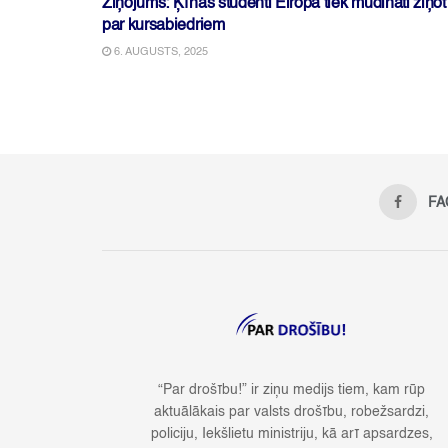
Ziņojums: Ķīnas studenti Eiropā tiek mudināti ziņot
par kursabiedriem
6. AUGUSTS, 2025
FA
“Par drošību!” ir ziņu medijs tiem, kam rūp
aktuālākais par valsts drošību, robežsardzi,
policiju, Iekšlietu ministriju, kā arī apsardzes,