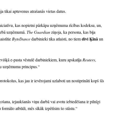
ja tikai aptuvenus atrašanās vietas datus.
iciatīvu,
kas nopietni pārkāpa uzņēmuma rīcības kodeksu,
un,
 darbā uzņēmumā.
The Guardian
ziņoja,
ka persona,
kas bija
divi Ķīnā
aistītie
ByteDance
darbinieki tika atlaisti,
no tiem
un
evišķā e-pasta vēstulē darbiniekiem,
kuru apskatīja
Reuters
,
su uzņēmuma principus.
“
rotokolus,
kas jau ir ievērojami uzlaboti un nostiprināti kopš šīs
gošana,
iejaukšanās viņu darbā vai avotu iebiedēšana ir pilnīgi
ormālo atbildi,
mēs sīkāk izpētīsim šo stāstu.
“