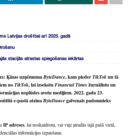
ms Latvijas drošībai arī 2025. gadā
ērošanu
ās stacijās atrastas spiegošanas iekārtas
es:
Ķīnas uzņēmuma
, kam pieder
un tā
ByteDance
TikTok
tiem no
, lai izsekotu
žurnālistu un
TikTok
Financial Times
formācijas noplūdes avotu medijiem.
2022.
gada 23.
sūtītā e-pastā atzina
galvenais padomnieks
ByteDance
IP adreses
tu
, lai noskaidrotu,
vai viņi atradās tajā pašā vietā,
denciālas informācijas izpaušanu.