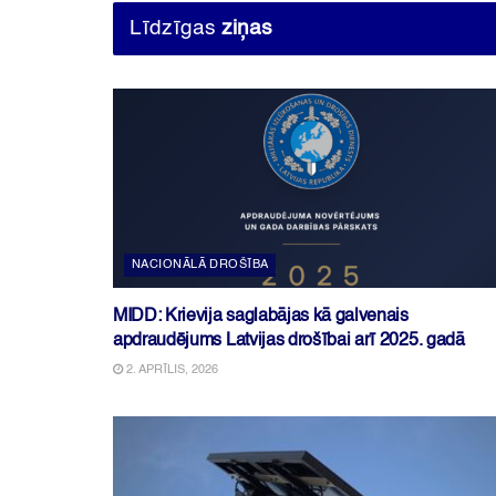
Līdzīgas
ziņas
NACIONĀLĀ DROŠĪBA
MIDD: Krievija saglabājas kā galvenais
apdraudējums Latvijas drošībai arī 2025. gadā
2. APRĪLIS, 2026