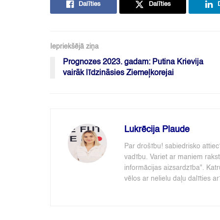
Dalīties
Dalīties
Iepriekšējā ziņa
Prognozes 2023. gadam: Putina Krievija
vairāk līdzināsies Ziemeļkorejai
Lukrēcija Plaude
Par drošību! sabiedrisko attie
vadību. Variet ar maniem rakst
informācijas aizsardzība". Katr
vēlos ar nelielu daļu dalīties ar