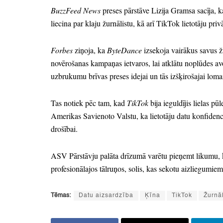
BuzzFeed News
preses pārstāve Lizija Gramsa sacīja,
ka
liecina par klaju žurnālistu,
kā arī TikTok lietotāju priv
Forbes
ziņoja,
ka
ByteDance
izsekoja vairākus savus ž
novērošanas kampaņas ietvaros,
lai atklātu noplūdes av
uzbrukumu brīvas preses idejai un tās izšķirošajai lom
Tas notiek pēc tam,
kad
TikTok
bija ieguldījis lielas pūl
Amerikas Savienoto Valstu,
ka lietotāju datu konfidenci
drošībai.
ASV Pārstāvju palāta drīzumā varētu pieņemt likumu,
profesionālajos tālruņos,
solis,
kas sekotu aizliegumiem
Tēmas:
Datu aizsardzība
Ķīna
TikTok
Žurnāl