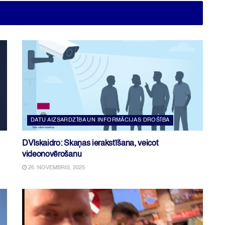
DATU AIZSARDZĪBA UN INFORMĀCIJAS DROŠĪBA
DVIskaidro: Skaņas ierakstīšana, veicot
videonovērošanu
26. NOVEMBRIS, 2025