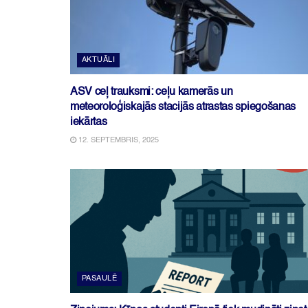
AKTUĀLI
ASV ceļ trauksmi: ceļu kamerās un
meteoroloģiskajās stacijās atrastas spiegošanas
iekārtas
12. SEPTEMBRIS, 2025
PASAULĒ