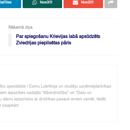
Dalīties
Nosūtīt
Nosūtīt
Nākamā ziņa
Par spiegošanu Krievijas labā apsūdzēts
Zviedrijas piepilsētas pāris
cību speciāliste / Esmu Lukrēcija un studēju uzņēmējdarbības
iem iepazīties sadaļās "Kiberdrošība" un "Datu un
u dienu iepazīstos ar drošības pasauli arvien vairāk, tādēļ
ī visapkārt.