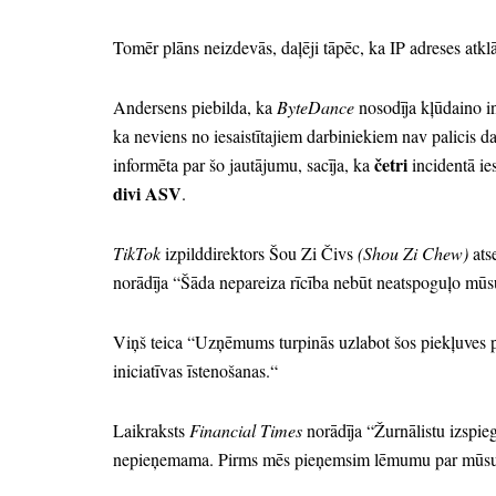
Tomēr plāns neizdevās,
daļēji tāpēc,
ka IP adreses atklā
Andersens piebilda,
ka
ByteDance
nosodīja kļūdaino in
ka neviens no iesaistītajiem darbiniekiem nav palicis
četri
informēta par šo jautājumu,
sacīja,
ka
incidentā ies
divi ASV
.
TikTok
izpilddirektors Šou Zi Čivs
(Shou Zi Chew)
ats
norādīja
“Šāda nepareiza rīcība nebūt neatspoguļo mū
Viņš teica
“Uzņēmums turpinās uzlabot šos piekļuves p
iniciatīvas īstenošanas.
“
Laikraksts
Financial Times
norādīja
“Žurnālistu izspie
nepieņemama.
Pirms mēs pieņemsim lēmumu par mūsu f