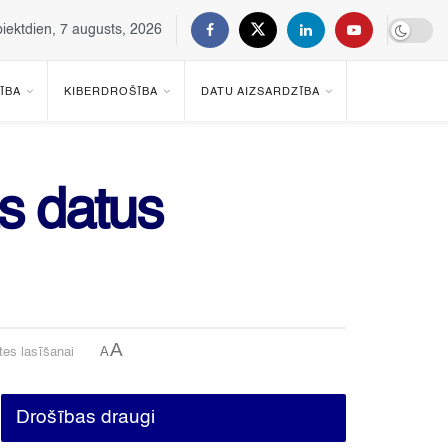
piektdien, 7 augusts, 2026
ĪBA
KIBERDROŠĪBA
DATU AIZSARDZĪBA
as datus
A
A
tes lasīšanai
Drošības draugi