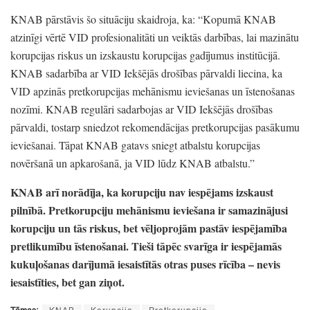
KNAB pārstāvis šo situāciju skaidroja,
ka:
“Kopumā KNAB
atzinīgi vērtē VID profesionalitāti un veiktās darbības,
lai mazinātu
korupcijas riskus un izskaustu korupcijas gadījumus institūcijā.
KNAB sadarbība ar VID Iekšējās drošības pārvaldi liecina,
ka
VID apzinās pretkorupcijas mehānismu ieviešanas un īstenošanas
nozīmi.
KNAB regulāri sadarbojas ar VID Iekšējās drošības
pārvaldi,
tostarp sniedzot rekomendācijas pretkorupcijas pasākumu
ieviešanai.
Tāpat KNAB gatavs sniegt atbalstu korupcijas
novēršanā un apkarošanā,
ja VID lūdz KNAB atbalstu.
”
KNAB arī norādīja,
ka korupciju nav iespējams izskaust
pilnībā.
Pretkorupciju mehānismu ieviešana ir samazinājusi
korupciju un tās riskus,
bet vēljoprojām pastāv iespējamība
pretlikumību īstenošanai.
Tieši tāpēc svarīga ir iespējamās
kukuļošanas darījumā iesaistītās otras puses rīcība
– nevis
iesaistīties,
bet gan ziņot.