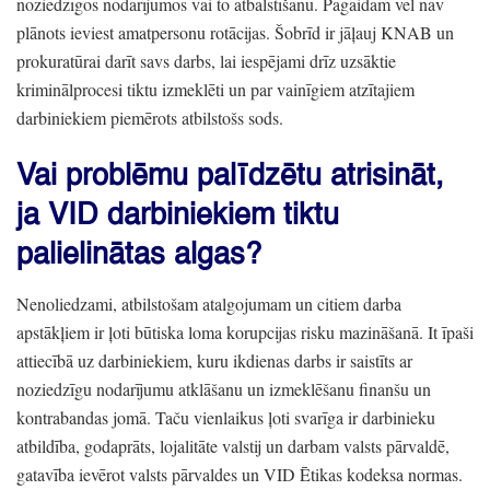
noziedzīgos nodarījumos vai to atbalstīšanu.
Pagaidām vēl nav
plānots ieviest amatpersonu rotācijas.
Šobrīd ir jāļauj KNAB un
prokuratūrai darīt savs darbs,
lai iespējami drīz uzsāktie
kriminālprocesi tiktu izmeklēti un par vainīgiem atzītajiem
darbiniekiem piemērots atbilstošs sods.
Vai problēmu palīdzētu atrisināt,
ja VID darbiniekiem tiktu
palielinātas algas?
Nenoliedzami,
atbilstošam atalgojumam un citiem darba
apstākļiem ir ļoti būtiska loma korupcijas risku mazināšanā.
It īpaši
attiecībā uz darbiniekiem,
kuru ikdienas darbs ir saistīts ar
noziedzīgu nodarījumu atklāšanu un izmeklēšanu finanšu un
kontrabandas jomā.
Taču vienlaikus ļoti svarīga ir darbinieku
atbildība,
godaprāts,
lojalitāte valstij un darbam valsts pārvaldē,
gatavība ievērot valsts pārvaldes un VID Ētikas kodeksa normas.