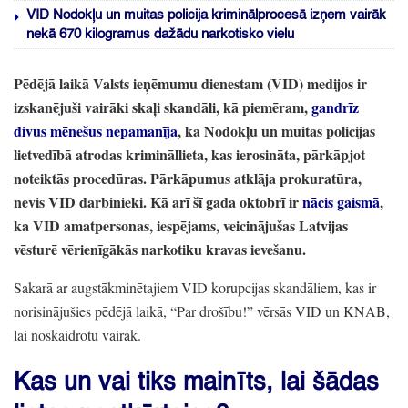
VID Nodokļu un muitas policija kriminālprocesā izņem vairāk
nekā 670 kilogramus dažādu narkotisko vielu
Pēdējā laikā Valsts ieņēmumu dienestam
(VID)
medijos ir
izskanējuši vairāki skaļi skandāli,
kā piemēram,
gandrīz
divus mēnešus nepamanīja
, ka Nodokļu un muitas policijas
lietvedībā atrodas krimināllieta,
kas ierosināta,
pārkāpjot
noteiktās procedūras.
Pārkāpumus atklāja prokuratūra,
nevis VID darbinieki.
Kā arī šī gada oktobrī ir
nācis gaismā
,
ka VID amatpersonas,
iespējams,
veicinājušas Latvijas
vēsturē vērienīgākās narkotiku kravas ievešanu.
Sakarā ar augstākminētajiem VID korupcijas skandāliem,
kas ir
norisinājušies pēdējā laikā,
“Par drošību!
” vērsās VID un KNAB,
lai noskaidrotu vairāk.
Kas un vai tiks mainīts,
lai šādas