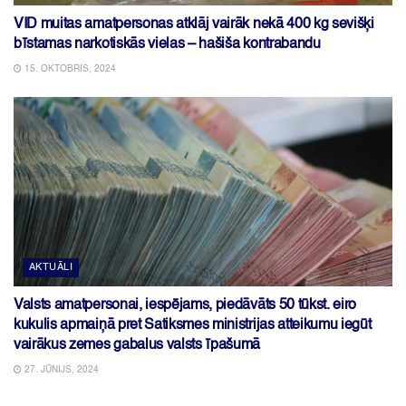
VID muitas amatpersonas atklāj vairāk nekā 400 kg sevišķi
bīstamas narkotiskās vielas – hašiša kontrabandu
15. OKTOBRIS, 2024
AKTUĀLI
Valsts amatpersonai, iespējams, piedāvāts 50 tūkst. eiro
kukulis apmaiņā pret Satiksmes ministrijas atteikumu iegūt
vairākus zemes gabalus valsts īpašumā
27. JŪNIJS, 2024