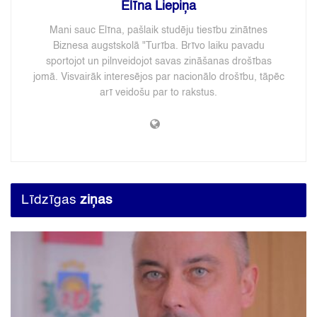
Elīna Liepiņa
Mani sauc Elīna, pašlaik studēju tiesību zinātnes
Biznesa augstskolā "Turība. Brīvo laiku pavadu
sportojot un pilnveidojot savas zināšanas drošības
jomā. Visvairāk interesējos par nacionālo drošību, tāpēc
arī veidošu par to rakstus.
Līdzīgas
ziņas