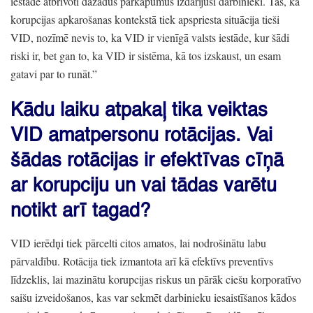
iestādē atbrīvoti dažādus pārkāpumus izdarījuši darbinieki.
Tas,
ka
korupcijas apkarošanas kontekstā tiek apspriesta situācija tieši
VID,
nozīmē nevis to,
ka VID ir vienīgā valsts iestāde,
kur šādi
riski ir,
bet gan to,
ka VID ir sistēma,
kā tos izskaust,
un esam
gatavi par to runāt.
”
Kādu laiku atpakaļ tika veiktas
VID amatpersonu rotācijas.
Vai
šādas rotācijas ir efektīvas cīņā
ar korupciju un vai tādas varētu
notikt arī tagad?
VID ierēdņi tiek pārcelti citos amatos,
lai nodrošinātu labu
pārvaldību.
Rotācija tiek izmantota arī kā efektīvs preventīvs
līdzeklis,
lai mazinātu korupcijas riskus un pārāk ciešu korporatīvo
saišu izveidošanos,
kas var sekmēt darbinieku iesaistīšanos kādos