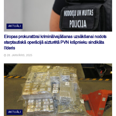
AKTUĀLI
Eiropas prokuratūrai kriminālvajāšanas uzsākšanai nodots
starptautiskā operācijā aizturētā PVN krāpnieku sindikāta
līderis
28. JANVĀRIS, 2025
AKTUĀLI