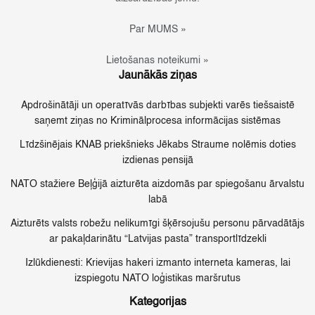
Par MUMS »
Lietošanas noteikumi »
Jaunākās ziņas
Apdrošinātāji un operatīvās darbības subjekti varēs tiešsaistē
saņemt ziņas no Kriminālprocesa informācijas sistēmas
Līdzšinējais KNAB priekšnieks Jēkabs Straume nolēmis doties
izdienas pensijā
NATO stažiere Beļģijā aizturēta aizdomās par spiegošanu ārvalstu
labā
Aizturēts valsts robežu nelikumīgi šķērsojušu personu pārvadātājs
ar pakaļdarinātu “Latvijas pasta” transportlīdzekli
Izlūkdienesti: Krievijas hakeri izmanto interneta kameras, lai
izspiegotu NATO loģistikas maršrutus
Kategorijas