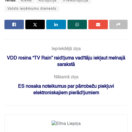
Tēmas:
KNAB
Korupcija
Pretkorupcija
Valsts ieņēmumu dienests
Iepriekšējā ziņa
VDD rosina “TV Rain” raidījuma vadītāju iekļaut melnajā
sarakstā
Nākamā ziņa
ES nosaka noteikumus par pārrobežu piekļuvi
elektroniskajiem pierādījumiem