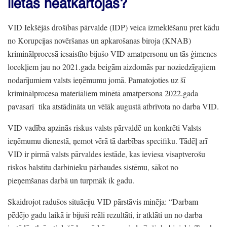
lietas neatkārtojas?
VID Iekšējās drošības pārvalde
(IDP)
veica izmeklēšanu pret kādu
no Korupcijas novēršanas un apkarošanas biroja
(KNAB)
kriminālprocesā iesaistīto bijušo VID amatpersonu un tās ģimenes
locekļiem jau no 2021.gada beigām aizdomās par noziedzīgajiem
nodarījumiem valsts ieņēmumu jomā.
Pamatojoties uz šī
kriminālprocesa materiāliem minētā amatpersona 2022.gada
pavasarī
tika atstādināta un vēlāk augustā atbrīvota no darba VID.
VID vadība apzinās riskus valsts pārvaldē un konkrēti Valsts
ieņēmumu dienestā,
ņemot vērā tā darbības specifiku.
Tādēļ arī
VID ir pirmā valsts pārvaldes iestāde,
kas ieviesa visaptverošu
riskos balstītu darbinieku pārbaudes sistēmu,
sākot no
pieņemšanas darbā un turpmāk ik gadu.
Skaidrojot radušos situāciju VID pārstāvis minēja:
“Darbam
pēdējo gadu laikā ir bijuši reāli rezultāti,
ir atklāti un no darba