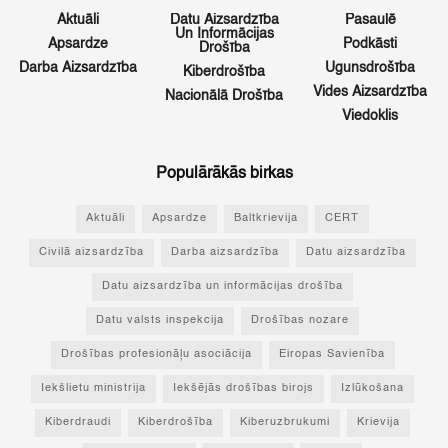
Aktuāli
Datu Aizsardzība
Pasaulē
Un Informācijas
Apsardze
Podkāsti
Drošība
Darba Aizsardzība
Ugunsdrošība
Kiberdrošība
Vides Aizsardzība
Nacionālā Drošība
Viedoklis
Populārākās birkas
Aktuāli
Apsardze
Baltkrievija
CERT
Civilā aizsardzība
Darba aizsardzība
Datu aizsardzība
Datu aizsardzība un informācijas drošība
Datu valsts inspekcija
Drošības nozare
Drošības profesionāļu asociācija
Eiropas Savienība
Iekšlietu ministrija
Iekšējās drošības birojs
Izlūkošana
Kiberdraudi
Kiberdrošība
Kiberuzbrukumi
Krievija