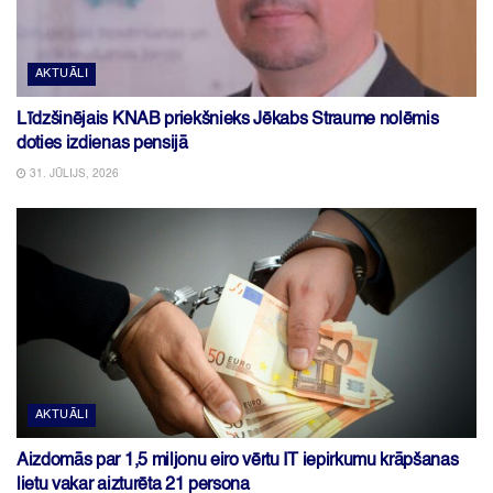
AKTUĀLI
Līdzšinējais KNAB priekšnieks Jēkabs Straume nolēmis
doties izdienas pensijā
31. JŪLIJS, 2026
AKTUĀLI
Aizdomās par 1,5 miljonu eiro vērtu IT iepirkumu krāpšanas
lietu vakar aizturēta 21 persona