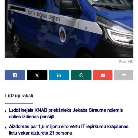
Foto: VID
Līdzīgi raksti
Līdzšinējais KNAB priekšnieks Jēkabs Straume nolēmis
doties izdienas pensijā
Aizdomās par 1,5 miljonu eiro vērtu IT iepirkumu krāpšanas
lietu vakar aizturēta 21 persona