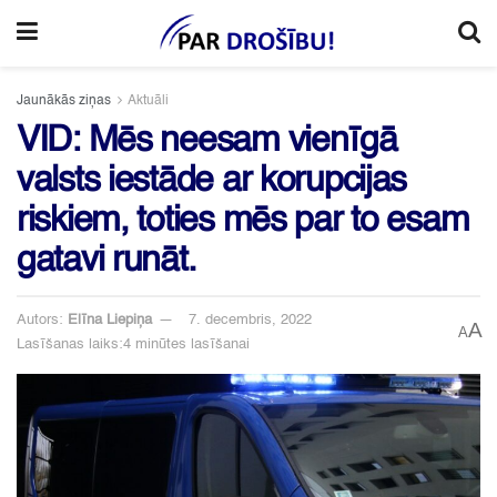
Jaunākās ziņas
Aktuāli
VID: Mēs neesam vienīgā
valsts iestāde ar korupcijas
riskiem, toties mēs par to esam
gatavi runāt.
Autors:
Elīna Liepiņa
7. decembris, 2022
A
A
Lasīšanas laiks:4 minūtes lasīšanai